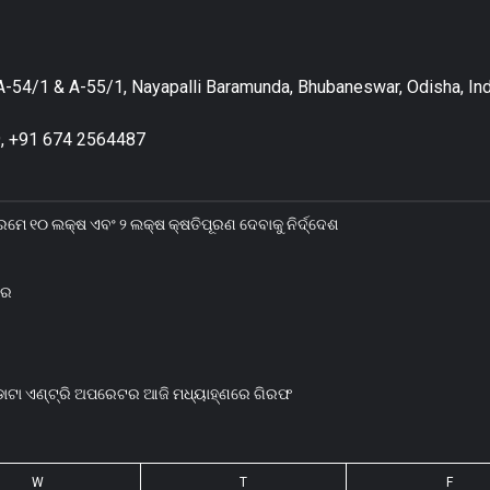
-54/1 & A-55/1, Nayapalli Baramunda, Bhubaneswar, Odisha, Ind
, +91 674 2564487
କ୍ରମେ ୧୦ ଲକ୍ଷ ଏବଂ ୨ ଲକ୍ଷ କ୍ଷତିପୂରଣ ଦେବାକୁ ନିର୍ଦ୍ଦେଶ
ୟର
 ଡାଟା ଏଣ୍ଟ୍ରି ଅପରେଟର ଆଜି ମଧ୍ୟାହ୍‌ଣରେ ଗିରଫ
W
T
F