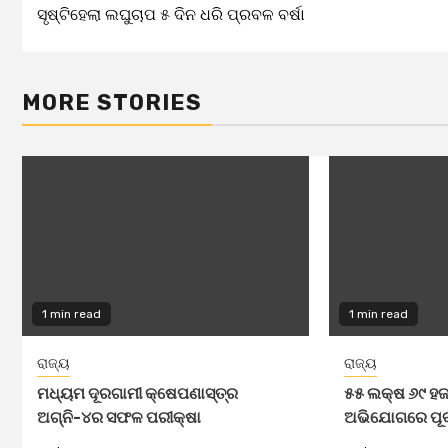
ସୃଷ୍ଟିହେଲା ଲଘୁଚାପ ୫ ଦିନ ଧରି ପ୍ରବଳ ବର୍ଷା
Reading
MORE STORIES
1 min read
1 min read
ରାଜ୍ୟ
ରାଜ୍ୟ
ମଧ୍ୟମ ଦୂରଗାମୀ କ୍ଷେପଣାସ୍ତ୍ର
୫୫ ଲକ୍ଷ ୬୯ ହ
ଅଗ୍ନି-୪ର ସଫଳ ପରୀକ୍ଷା
ଅଭିଯୋଗରେ ପୂର୍