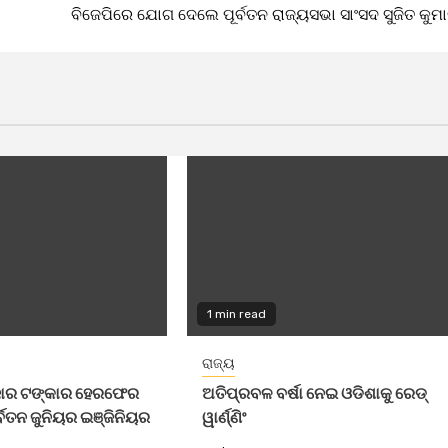
ବିଜେପିରେ ଯୋଗ ଦେଲେ ପୂର୍ବତନ ରାଜ୍ୟସଭା ସାଂସଦ ସୁଜିତ କୁମ
1 min read
ରାଜ୍ୟ
ଜାର ଟଙ୍କାର ହେରଫେର
ଅତିପ୍ରବଳ ବର୍ଷା ନେଇ ଓଡିଶାକୁ ରେଡ୍
ବତନ ଜୁନିୟର ଇଞ୍ଜିନିୟର
ୱାର୍ଣ୍ଣିଂ