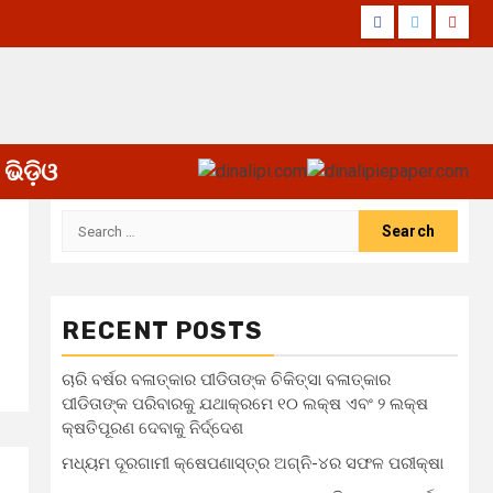
Facebook
Twitter
Yout
ଭିଡ଼ିଓ
Search
for:
RECENT POSTS
ଚାରି ବର୍ଷର ବଳାତ୍କାର ପୀଡିତାଙ୍କ ଚିକିତ୍ସା ବଳାତ୍କାର
ପୀଡିତାଙ୍କ ପରିବାରକୁ ଯଥାକ୍ରମେ ୧୦ ଲକ୍ଷ ଏବଂ ୨ ଲକ୍ଷ
କ୍ଷତିପୂରଣ ଦେବାକୁ ନିର୍ଦ୍ଦେଶ
ମଧ୍ୟମ ଦୂରଗାମୀ କ୍ଷେପଣାସ୍ତ୍ର ଅଗ୍ନି-୪ର ସଫଳ ପରୀକ୍ଷା