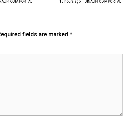
NALIPI ODIA PORTAL
15 hours ago
DINALIPI ODIA PORTAL
Required fields are marked
*