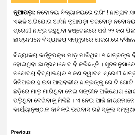
ନୂଆପଡ଼ା:
ନବୋଦୟ ବିଦ୍ୟାଳୟରେ ରାଗିଂ ! ଛାତ୍ରାବାସର
ଏଭଳି ଅଭିଯୋଗ ଆସିଛି ନୂଆପଡ଼ା ତରବୋଡ଼ ନବୋଦୟ 
ଶ୍ରେଣୀ ଛାତ୍ର ରହୁଥିବା ହଷ୍ଟେଲରେ ପଶି ୨୨ ଜଣ ପିଲା
ଛାତ୍ରମାନେ ବିଦ୍ୟାଳୟ ସମ୍ମୁଖରେ ଧାରଣାରେ ବସିଛନ୍
ବିଦ୍ୟାଳୟ କର୍ତ୍ତୃପକ୍ଷ ମାଡ଼ ମାରିଥିବା ୭ ଛାତ୍ରଙ୍କ ବ
ହୋଇଥିବା ଛାତ୍ରମାନେ ଦାବି କରିଛନ୍ତି । ସୂଚନାନୁସା
ନବୋଦୟ ବିଦ୍ୟାଳୟର ୭ ଜଣ ଦ୍ୱାଦଶ ଶ୍ରେଣୀ ଛାତ୍ର
ସିନିଅରର ହାଉସ ଆରାବଲୀର ଛାତ୍ରଙ୍କୁ ଗୋଟି ଗୋଟି କର
ଛଡ଼ିରେ ମାଡ଼ ମାରିଥିବା ନେଇ ସଙ୍ଗୀନ ଅଭିଯୋଗ ହୋଇଛ
ପଡ଼ିଥିବା ଦେଖିବାକୁ ମିଳିଛି । ଏ ନେଇ ଆଜି ଛାତ୍ରମା
କାର୍ଯ୍ୟାନୁଷ୍ଠାନ ଦାବିକରି ଉପବାସ ରହି ସ୍କୁଲ ସମ୍ମୁ
Previous
Continue