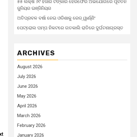
୫୫ ଲକ୍ଷ ୬୯ ହଜାର ଟଙ୍କାର ହେରଫେର ଅଭିଯୋଗରେ ପୂର୍ବତନ
ଜୁନିୟର ଇଞ୍ଜିନିୟର
ଅତିପ୍ରବଳ ବର୍ଷା ନେଇ ଓଡିଶାକୁ ରେଡ୍ ୱାର୍ଣ୍ଣିଂ
ପେଟ୍ରୋଲ ପମ୍ପ ନିକଟରେ ଗତକାଲି ରାତିରେ ଦୁର୍ଘଟଣାଗ୍ରସ୍ତ
ARCHIVES
August 2026
July 2026
June 2026
May 2026
April 2026
March 2026
February 2026
xt
January 2026