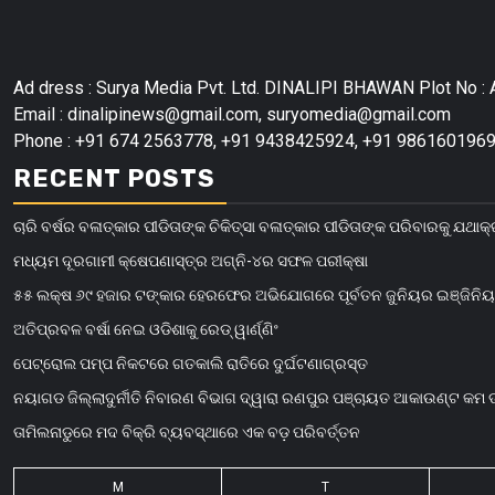
Ad dress : Surya Media Pvt. Ltd. DINALIPI BHAWAN Plot No : A
Email : dinalipinews@gmail.com, suryomedia@gmail.com
Phone : +91 674 2563778, +91 9438425924, +91 9861601969
RECENT POSTS
ଚାରି ବର୍ଷର ବଳାତ୍କାର ପୀଡିତାଙ୍କ ଚିକିତ୍ସା ବଳାତ୍କାର ପୀଡିତାଙ୍କ ପରିବାରକୁ ଯଥା
ମଧ୍ୟମ ଦୂରଗାମୀ କ୍ଷେପଣାସ୍ତ୍ର ଅଗ୍ନି-୪ର ସଫଳ ପରୀକ୍ଷା
୫୫ ଲକ୍ଷ ୬୯ ହଜାର ଟଙ୍କାର ହେରଫେର ଅଭିଯୋଗରେ ପୂର୍ବତନ ଜୁନିୟର ଇଞ୍ଜିନି
ଅତିପ୍ରବଳ ବର୍ଷା ନେଇ ଓଡିଶାକୁ ରେଡ୍ ୱାର୍ଣ୍ଣିଂ
ପେଟ୍ରୋଲ ପମ୍ପ ନିକଟରେ ଗତକାଲି ରାତିରେ ଦୁର୍ଘଟଣାଗ୍ରସ୍ତ
ନୟାଗଡ ଜିଲ୍ଲାଦୁର୍ନୀତି ନିବାରଣ ବିଭାଗ ଦ୍ୱାରା ରଣପୁର ପଞ୍ଚାୟତ ଆକାଉଣ୍ଟ କମ
ତାମିଲନାଡୁରେ ମଦ ବିକ୍ରି ବ୍ୟବସ୍ଥାରେ ଏକ ବଡ଼ ପରିବର୍ତ୍ତନ
M
T