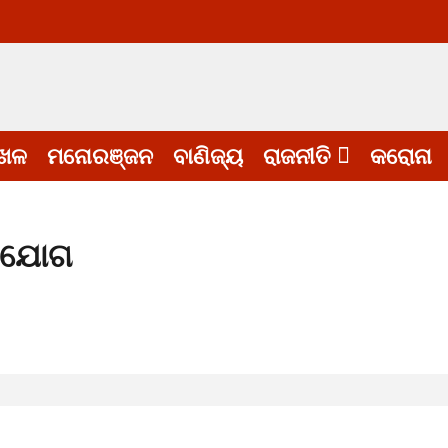
େଳ
ମନୋରଞ୍ଜନ
ବାଣିଜ୍ୟ
ରାଜନୀତି
କରୋନା
ଭିଯୋଗ