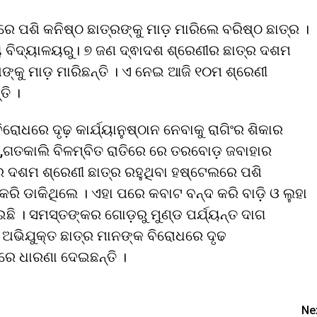
େ ପଶି କନିଷ୍ଠ ଛାତ୍ରଙ୍କୁ ମାଡ଼ ମାରିଲେ ବରିଷ୍ଠ ଛାତ୍ର ।
ବିଦ୍ୟାଳୟରୁ। ୭ ଜଣ ଦ୍ଵାଦଶ ଶ୍ରେଣୀର ଛାତ୍ର ଦଶମ
ଙ୍କୁ ମାଡ଼ ମାରିଛନ୍ତି । ଏ ନେଇ ଆଜି ୧୦ମ ଶ୍ରେଣୀ
ତି ।
ିରୋଧରେ ଦୃଢ଼ କାର୍ଯ୍ୟାନୁଷ୍ଠାନ ନେବାକୁ ରାଗିଂର ଶିକାର
ରେ,ଗତକାଲି ବିଳମ୍ବିତ ରାତିରେ ରେ ତରବୋଡ଼ ଜବାହାର
 ଦଶମ ଶ୍ରେଣୀ ଛାତ୍ର ରହୁଥିବା ହଷ୍ଟେଲରେ ପଶି
ି ଡାକିଥିଲେ । ଏହା ପରେ କବାଟ ବନ୍ଦ କରି ବାଡ଼ି ଓ ଲୁହା
ି । ସମସ୍ତଙ୍କର ଗୋଡ଼ରୁ ମୁଣ୍ଡ ପର୍ଯ୍ୟନ୍ତ ଦାଗ
ନେ ଅଭିଯୁକ୍ତ ଛାତ୍ର ମାନଙ୍କ ବିରୋଧରେ ଦୃଢ
ଖରେ ଧାରଣା ଦେଇଛନ୍ତି ।
Ne