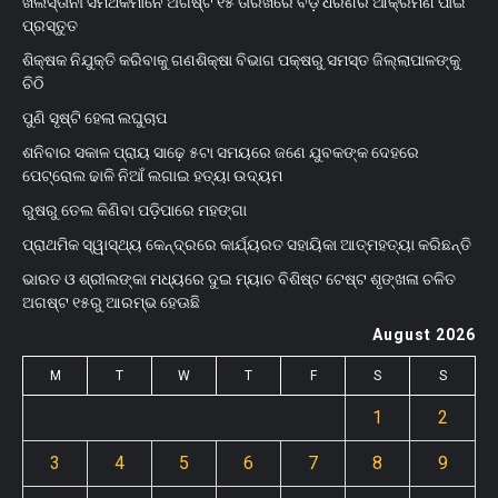
ଖଲିସ୍ତାନୀ ସମର୍ଥକମାନେ ଅଗଷ୍ଟ ୧୫ ତାରିଖରେ ବଡ଼ ଧରଣର ଆକ୍ରମଣ ପାଇଁ
ପ୍ରସ୍ତୁତ
ଶିକ୍ଷକ ନିଯୁକ୍ତି କରିବାକୁ ଗଣଶିକ୍ଷା ବିଭାଗ ପକ୍ଷରୁ ସମସ୍ତ ଜିଲ୍ଲାପାଳଙ୍କୁ
ଚିଠି
ପୁଣି ସୃଷ୍ଟି ହେଲା ଲଘୁଚାପ
ଶନିବାର ସକାଳ ପ୍ରାୟ ସାଢ଼େ ୫ଟା ସମୟରେ ଜଣେ ଯୁବକଙ୍କ ଦେହରେ
ପେଟ୍ରୋଲ ଢାଳି ନିଆଁ ଲଗାଇ ହତ୍ୟା ଉଦ୍ୟମ
ରୁଷରୁ ତେଲ କିଣିବା ପଡ଼ିପାରେ ମହଙ୍ଗା
ପ୍ରାଥମିକ ସ୍ୱାସ୍ଥ୍ୟ କେନ୍ଦ୍ରରେ କାର୍ଯ୍ୟରତ ସହାୟିକା ଆତ୍ମହତ୍ୟା କରିଛନ୍ତି
ଭାରତ ଓ ଶ୍ରୀଲଙ୍କା ମଧ୍ୟରେ ଦୁଇ ମ୍ୟାଚ ବିଶିଷ୍ଟ ଟେଷ୍ଟ ଶୃଙ୍ଖଳା ଚଳିତ
ଅଗଷ୍ଟ ୧୫ରୁ ଆରମ୍ଭ ହେଊଛି
August 2026
M
T
W
T
F
S
S
1
2
3
4
5
6
7
8
9