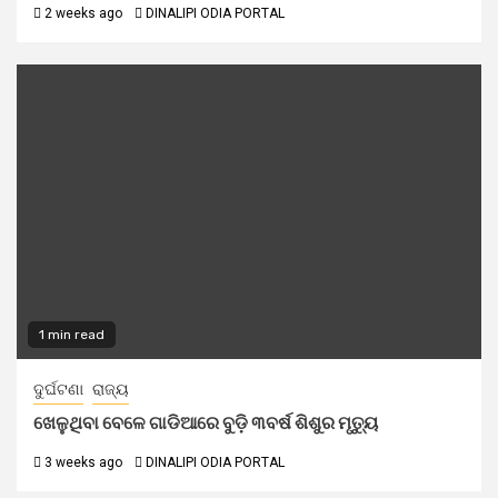
2 weeks ago
DINALIPI ODIA PORTAL
1 min read
ଦୁର୍ଘଟଣା
ରାଜ୍ୟ
ଖେଳୁଥିବା ବେଳେ ଗାଡିଆରେ ବୁଡ଼ି ୩ବର୍ଷ ଶିଶୁର ମୃତ୍ୟୁ
3 weeks ago
DINALIPI ODIA PORTAL