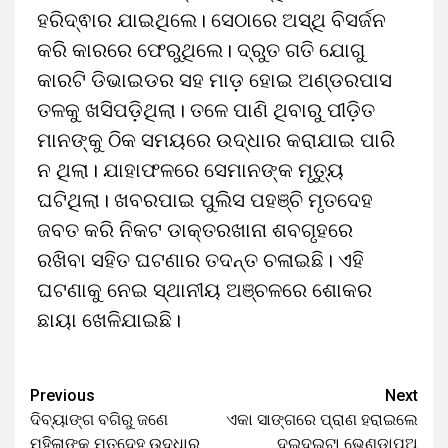
ହରିଦ୍ଵାର ଯାଇଥିଲେ।​ ସେଠାରେ ଅସ୍ଥି ବିସର୍ଜନ
କରି କାରରେ ଫେରୁଥିଲେ। ଦ୍ରୁତ ଗତି ଯୋଗୁ
କାରଟି ଡିଭାଇଡର ସହ ମାଡ଼ ହୋଇ ଅଣ୍ଡରପାସ
ତଳକୁ ଖସିପଡ଼ିଥିଲା। ତଳେ ପାଣି ଥିବାରୁ ପୀଡ଼ିତ
ମାନଙ୍କୁ ଠିକ ସମୟରେ ଉଦ୍ଧାର କରାଯାଇ ପାରି
ନ ଥିଲା। ଯାହାଫଳରେ ସେମାନଙ୍କ ମୃତ୍ୟୁ
ଘଟିଥିଲା। ଖବରପାଇ ପୁଲିସ ପହଞ୍ଚି ମୃତଦେହ
ଜବତ କରି ନିକଟ ଡାକ୍ତରଖାନା ଶବଗୃହରେ
ରଖିବା ସହିତ ଘଟଣାର ତଦନ୍ତ ଚଳାଇଛି। ଏହି
ଘଟଣାକୁ ନେଇ ସ୍ଥାନୀୟ ଅଞ୍ଚଳରେ ଶୋକର
ଛାୟା ଖେଳିଯାଇଛି।
Previous
Next
ଦିବ୍ୟାଙ୍ଗ ବଗିରୁ ଜଣେ
ଏକା ସାଙ୍ଗରେ ପ୍ରାଣ ହରାଇଲେ
ମହିଳାଙ୍କ ମୃତଦେହ ଉଦ୍ଧାର
ଦୁଇଦୁଇଟା ଭେଣ୍ଡାପୁଅ