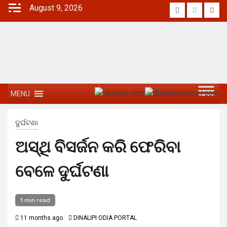
August 9, 2026
MENU
ଦୁର୍ଘଟଣା
ଅସ୍ଥି ବିସର୍ଜନ କରି ଫେରିବା
ବେଳେ ଦୁର୍ଘଟଣା
1 min read
11 months ago
DINALIPI ODIA PORTAL