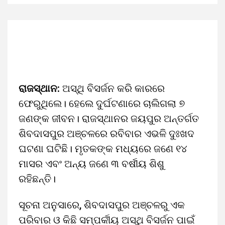
ରାଜସ୍ଥାନ:
ଅସ୍ଥି ବିସର୍ଜନ କରି କାରରେ
ଫେରୁଥିଲେ। ହେଲେ ଦୁର୍ଘଟଣାରେ ଚାଲିଗଲା ୭
ଜଣଙ୍କ ଜୀବନ। ରାଜସ୍ଥାନର ଜୟପୁର ଅନ୍ତର୍ଗତ
ଶିବଦାସପୁର ଅଞ୍ଚଳରେ ରବିବାର ଏଭଳି ଦୁଃଖଦ
ଘଟଣା ଘଟିଛି। ମୃତକଙ୍କ ମଧ୍ୟରେ ଜଣେ ୧୪
ମାସର ଏବଂ ଅନ୍ୟ ଜଣେ ୩ ବର୍ଷୀୟ ଶିଶୁ
ରହିଛନ୍ତି।
ସୂଚନା ଅନୁସାରେ, ଶିବଦାସପୁର ଅଞ୍ଚଳରୁ ଏକ
ପରିବାର ଓ କିଛି ସମ୍ପର୍କୀୟ ଅସ୍ଥି ବିସର୍ଜନ ପାଇଁ