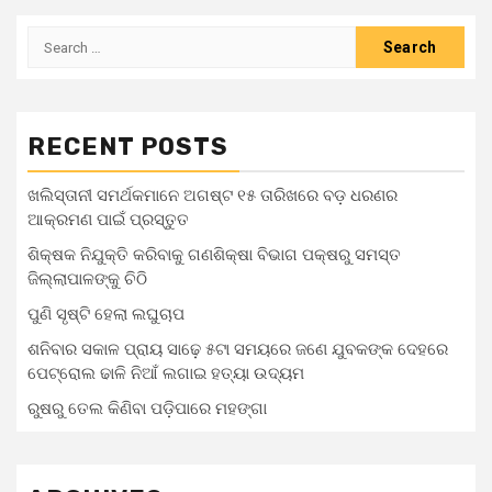
RECENT POSTS
ଖଲିସ୍ତାନୀ ସମର୍ଥକମାନେ ଅଗଷ୍ଟ ୧୫ ତାରିଖରେ ବଡ଼ ଧରଣର
ଆକ୍ରମଣ ପାଇଁ ପ୍ରସ୍ତୁତ
ଶିକ୍ଷକ ନିଯୁକ୍ତି କରିବାକୁ ଗଣଶିକ୍ଷା ବିଭାଗ ପକ୍ଷରୁ ସମସ୍ତ
ଜିଲ୍ଲାପାଳଙ୍କୁ ଚିଠି
ପୁଣି ସୃଷ୍ଟି ହେଲା ଲଘୁଚାପ
ଶନିବାର ସକାଳ ପ୍ରାୟ ସାଢ଼େ ୫ଟା ସମୟରେ ଜଣେ ଯୁବକଙ୍କ ଦେହରେ
ପେଟ୍ରୋଲ ଢାଳି ନିଆଁ ଲଗାଇ ହତ୍ୟା ଉଦ୍ୟମ
ରୁଷରୁ ତେଲ କିଣିବା ପଡ଼ିପାରେ ମହଙ୍ଗା