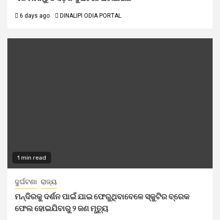
6 days ago
DINALIPI ODIA PORTAL
1 min read
ଦୁର୍ଘଟଣା
ରାଜ୍ୟ
ମନ୍ଦିରକୁ ଦର୍ଶନ ପାଇଁ ଯାଇ ଫେରୁଥିବାବେଳେ ସ୍କୁଟିର ବ୍ରେକ
ଫେଲ ହୋଇଯିବାରୁ ୨ ଜଣ ମୃତ୍ୟୁ