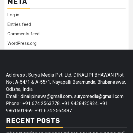
META
Log in
Entries feed
Comments feed
WordPress.org
Ad dress : Surya Media Pvt. Ltd. DINALIPI BHAWAN Plot
No : A-54/1 & A-55/1, Nayapalli Baramunda, Bhubaneswar,
Odisha, India.
Email : dinalipinews@gmail.com, suryomedia@gmail.com
Phone : +91 674 2563778, +91 9438425924, +91
9861601969, +91 674 2564487
RECENT POSTS