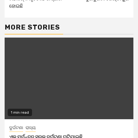
ହୋଇଛି
MORE STORIES
1 min read
ଦୁର୍ଘଟଣା
ରାଜ୍ୟ
ଏକ ମର୍ମନ୍ତୁଦ ସଡ଼କ ଦୁର୍ଘଟଣା ଘଟିଯାଇଛି