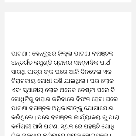
ପାଟଣା : କେନ୍ଦୁଝର ଜିଲ୍ଲା ପାଟଣା ବନାଞ୍ଚଳ
ଅନ୍ତର୍ଗତ କପୁଣ୍ଡି ଗ୍ରାମର ସାମ୍ବାଦିକ ପାର୍ଥ
ସାରଥି ପାତ୍ର ଙ୍କ ଘରେ ଆଜି ଦିନବେଳା ଏକ
ବିରାଟକାୟ ଗୋଧୀ ପଶି ଯାଇଥିଲା। ଘର ଲୋକ
ଏବଂ ସ୍ଥାନୀୟ ଲୋକ ଅନେକ ଚେଷ୍ଟା ପରେ ବି
ଗୋଧିଟିକୁ ବାହାର କରିବାରେ ବିଫଳ ହେବା ପରେ
ପାଟଣା ବନାଞ୍ଚଳ ଅଧିକାରୀଙ୍କୁ ଯୋଗାଯୋଗ
କରିଥିଲେ। ପରେ ବନାଞ୍ଚଳ କାର୍ଯ୍ୟାଳୟ ରୁ ପାରା
କର୍ମଚାରୀ ଆସି ଘଟଣା ସ୍ଥଳ ରେ ପହଞ୍ଚି ଗୋଧି
ଟିକୁ ଉଦ୍ଧାର କରିବାରେ ସଫଳ ହୋଇଥିଲେ।