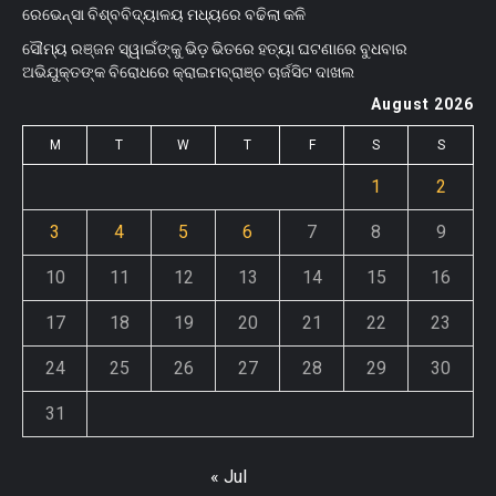
ରେଭେନ୍ସା ବିଶ୍ବବିଦ୍ୟାଳୟ ମଧ୍ୟରେ ବଢିଲା କଳି
ସୌମ୍ୟ ରଞ୍ଜନ ସ୍ୱାଇଁଙ୍କୁ ଭିଡ଼ ଭିତରେ ହତ୍ୟା ଘଟଣାରେ ବୁଧବାର
ଅଭିଯୁକ୍ତଙ୍କ ବିରୋଧରେ କ୍ରାଇମବ୍ରାଞ୍ଚ ଚାର୍ଜସିଟ ଦାଖଲ
August 2026
M
T
W
T
F
S
S
1
2
3
4
5
6
7
8
9
10
11
12
13
14
15
16
17
18
19
20
21
22
23
24
25
26
27
28
29
30
31
« Jul