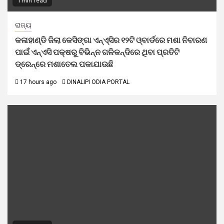
1 min read
ରାଜ୍ୟ
କଳାହାଣ୍ଡି ଜିଲା କେସିଙ୍ଗା ଏନ୍‌ଏ୍‌ସିର ୧୨ଟି ଓ୍ବାର୍ଡରେ ମଶା ନିବାରଣ
ପାଇଁ ଏନ୍‌ଏସି ପକ୍ଷରୁ ବିଭିନ୍ନ ଗଳିକନ୍ଦିରେ ଥିବା ପ୍ରତିଟି
ଡ୍ରେନ୍‌ରେ ମଶାତେଲ ପକାଯାଉଛି
17 hours ago
DINALIPI ODIA PORTAL