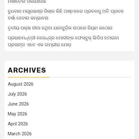
ମଶାତେଲ ପକାଯାଉଛି
ବୁଧବାର ମୟୂରଭଞ୍ଜ ଜିଲାର କିଛି ଅଞ୍ଚଳରେ ପ୍ରବଳରୁ ଅତି ପ୍ରବଳ
ବର୍ଷା ହେବାର ସମ୍ଭାବନା
ତୃତୀୟ ପକ୍ଷ ବୀମା ନଥିବା ଯାନଗୁଡ଼ିକ ଉପରେ ନିୟମ କଠୋର
ପ୍ରଧାନମନ୍ତ୍ରୀ ନରେନ୍ଦ୍ର ମୋଦୀଙ୍କ ଫେସବୁକ୍ ଭିଡିଓ ହଟାଇବା
ପ୍ରସଙ୍ଗ ଏବେ ଏକ ଗମ୍ଭୀର ମୋଡ଼
ARCHIVES
August 2026
July 2026
June 2026
May 2026
April 2026
March 2026