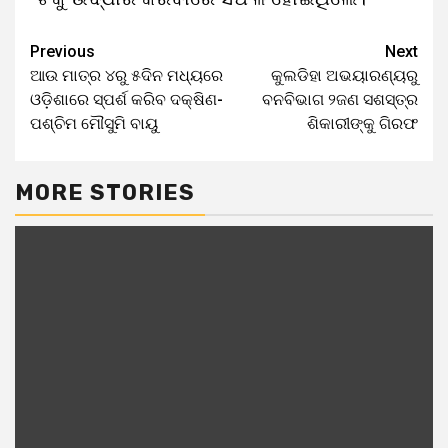
Previous
Next
ଆଉ ମାତ୍ର ୪ରୁ ୫ଦିନ ମଧ୍ୟରେ
କୁଲଡିହା ଅଭୟାରଣ୍ୟରୁ
ଓଡ଼ିଶାରେ ସ୍ପର୍ଶ କରିବ ଦକ୍ଷିଣ-
ବନବିଭାଗ ୨ଜଣ ସଶସ୍ତ୍ର
ପଶ୍ଚିମ ମୌସୁମି ବାୟୁ
ଶିକାରୀଙ୍କୁ ଗିରଫ
MORE STORIES