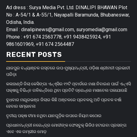
Ad dress : Surya Media Pvt. Ltd. DINALIPI BHAWAN Plot
No : A-54/1 & A-55/1, Nayapalli Baramunda, Bhubaneswar,
Odisha, India.
Email : dinalipinews@gmail.com, suryomedia@gmail.com
Phone : +91 674 2563778, +91 9438425924, +91
9861601969, +91 674 2564487
RECENT POSTS
ଯାଜପୁର ବନ୍ୟାଞ୍ଚଳ ଗସ୍ତରେ ଉପ-ମୁଖ୍ୟମନ୍ତ୍ରୀ, ଓଡ଼ିଶା ଶ୍ରୀମତୀ ପ୍ରଭାତୀ
ପରିଡ଼ା
କଳାହାଣ୍ଡି ଜିଲା କେସିଙ୍ଗା ଏନ୍‌ଏ୍‌ସିର ୧୨ଟି ଓ୍ବାର୍ଡରେ ମଶା ନିବାରଣ ପାଇଁ ଏନ୍‌ଏସି
ପକ୍ଷରୁ ବିଭିନ୍ନ ଗଳିକନ୍ଦିରେ ଥିବା ପ୍ରତିଟି ଡ୍ରେନ୍‌ରେ ମଶାତେଲ ପକାଯାଉଛି
ବୁଧବାର ମୟୂରଭଞ୍ଜ ଜିଲାର କିଛି ଅଞ୍ଚଳରେ ପ୍ରବଳରୁ ଅତି ପ୍ରବଳ ବର୍ଷା
ହେବାର ସମ୍ଭାବନା
ତୃତୀୟ ପକ୍ଷ ବୀମା ନଥିବା ଯାନଗୁଡ଼ିକ ଉପରେ ନିୟମ କଠୋର
ପ୍ରଧାନମନ୍ତ୍ରୀ ନରେନ୍ଦ୍ର ମୋଦୀଙ୍କ ଫେସବୁକ୍ ଭିଡିଓ ହଟାଇବା ପ୍ରସଙ୍ଗ
ଏବେ ଏକ ଗମ୍ଭୀର ମୋଡ଼