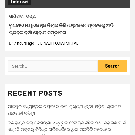
1 min read
ପାଣିପାଗ
ରାଜ୍ୟ
ବୁଧବାର ମୟୂରଭଞ୍ଜ ଜିଲାର କିଛି ଅଞ୍ଚଳରେ ପ୍ରବଳରୁ ଅତି
ପ୍ରବଳ ବର୍ଷା ହେବାର ସମ୍ଭାବନା
17 hours ago
DINALIPI ODIA PORTAL
RECENT POSTS
ଯାଜପୁର ବନ୍ୟାଞ୍ଚଳ ଗସ୍ତରେ ଉପ-ମୁଖ୍ୟମନ୍ତ୍ରୀ, ଓଡ଼ିଶା ଶ୍ରୀମତୀ
ପ୍ରଭାତୀ ପରିଡ଼ା
କଳାହାଣ୍ଡି ଜିଲା କେସିଙ୍ଗା ଏନ୍‌ଏ୍‌ସିର ୧୨ଟି ଓ୍ବାର୍ଡରେ ମଶା ନିବାରଣ ପାଇଁ
ଏନ୍‌ଏସି ପକ୍ଷରୁ ବିଭିନ୍ନ ଗଳିକନ୍ଦିରେ ଥିବା ପ୍ରତିଟି ଡ୍ରେନ୍‌ରେ