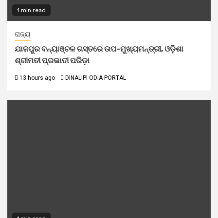
1 min read
ରାଜ୍ୟ
ଯାଜପୁର ବନ୍ୟାଞ୍ଚଳ ଗସ୍ତରେ ଉପ-ମୁଖ୍ୟମନ୍ତ୍ରୀ, ଓଡ଼ିଶା
ଶ୍ରୀମତୀ ପ୍ରଭାତୀ ପରିଡ଼ା
13 hours ago
DINALIPI ODIA PORTAL