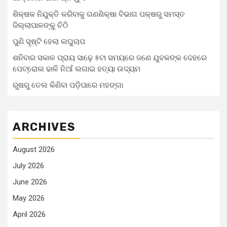
ଶିକ୍ଷକ ନିଯୁକ୍ତି କରିବାକୁ ଗଣଶିକ୍ଷା ବିଭାଗ ପକ୍ଷରୁ ସମସ୍ତ
ଜିଲ୍ଲାପାଳଙ୍କୁ ଚିଠି
ପୁଣି ସୃଷ୍ଟି ହେଲା ଲଘୁଚାପ
ଶନିବାର ସକାଳ ପ୍ରାୟ ସାଢ଼େ ୫ଟା ସମୟରେ ଜଣେ ଯୁବକଙ୍କ ଦେହରେ
ପେଟ୍ରୋଲ ଢାଳି ନିଆଁ ଲଗାଇ ହତ୍ୟା ଉଦ୍ୟମ
ରୁଷରୁ ତେଲ କିଣିବା ପଡ଼ିପାରେ ମହଙ୍ଗା
ARCHIVES
August 2026
July 2026
June 2026
May 2026
April 2026