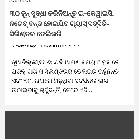
ଦେଶ- ବିଦେଶ
୩୦ ଜୁନ୍ ସୁଦ୍ଧା କରିନିଅନ୍ତୁ ଇ-କେୱାଇସି,
ନଚେତ୍ ବନ୍ଦ ହୋଇଯିବ ଗ୍ୟାସ୍ ସବ୍‌ସିଡି-
ସିଲିଣ୍ଡର ଡେଲିଭରି
2 months ago
DINALIPI ODIA PORTAL
ନୂଆଦିଲ୍ଲୀ,୧୧ା୬: ଯଦି ଆପଣ ସମୟ ଅନୁସାରେ
ଘରକୁ ଗ୍ୟାସ୍ ସିଲିଣ୍ଡରର ଡେଲିଭରି ଚାହୁଁଛନ୍ତି
ଏବଂ ଏହା ଉପରେ ମିଳୁଥିବା ସବ୍‌ସିଡିର ଲାଭ
ଉଠାଇବାକୁ ଚାହୁଁଛନ୍ତି, ତେବେ ଏହି...