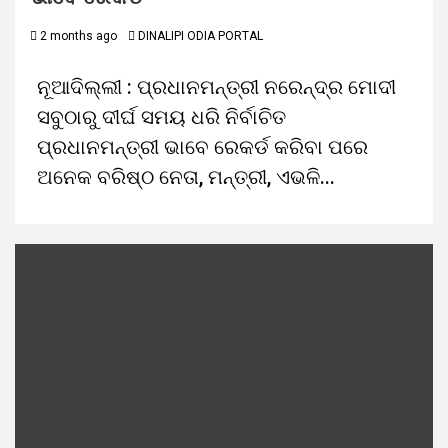
2 months ago
DINALIPI ODIA PORTAL
ନୂଆଦିଲ୍ଲୀ : ପ୍ରଧାନମନ୍ତ୍ରୀ ନରେନ୍ଦ୍ର ମୋଦୀ
ସବୁଠାରୁ ଦୀର୍ଘ ସମୟ ଧରି ନିର୍ବାଚିତ
ପ୍ରଧାନମନ୍ତ୍ରୀ ଭାବେ ରେକର୍ଡ କରିବା ପରେ
ଅନେକ ବରିଷ୍ଠ ନେତା, ମନ୍ତ୍ରୀ, ଏଭଳି...