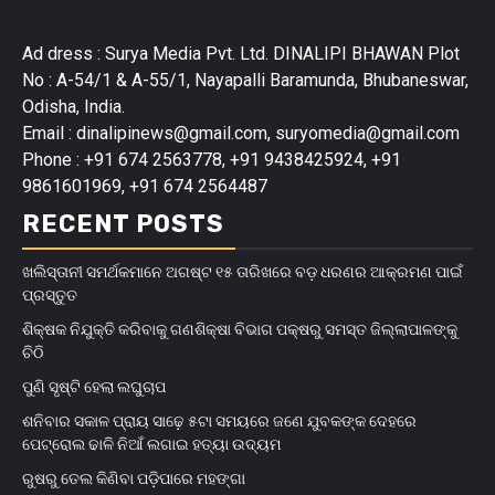
Ad dress : Surya Media Pvt. Ltd. DINALIPI BHAWAN Plot
No : A-54/1 & A-55/1, Nayapalli Baramunda, Bhubaneswar,
Odisha, India.
Email : dinalipinews@gmail.com, suryomedia@gmail.com
Phone : +91 674 2563778, +91 9438425924, +91
9861601969, +91 674 2564487
RECENT POSTS
ଖଲିସ୍ତାନୀ ସମର୍ଥକମାନେ ଅଗଷ୍ଟ ୧୫ ତାରିଖରେ ବଡ଼ ଧରଣର ଆକ୍ରମଣ ପାଇଁ
ପ୍ରସ୍ତୁତ
ଶିକ୍ଷକ ନିଯୁକ୍ତି କରିବାକୁ ଗଣଶିକ୍ଷା ବିଭାଗ ପକ୍ଷରୁ ସମସ୍ତ ଜିଲ୍ଲାପାଳଙ୍କୁ
ଚିଠି
ପୁଣି ସୃଷ୍ଟି ହେଲା ଲଘୁଚାପ
ଶନିବାର ସକାଳ ପ୍ରାୟ ସାଢ଼େ ୫ଟା ସମୟରେ ଜଣେ ଯୁବକଙ୍କ ଦେହରେ
ପେଟ୍ରୋଲ ଢାଳି ନିଆଁ ଲଗାଇ ହତ୍ୟା ଉଦ୍ୟମ
ରୁଷରୁ ତେଲ କିଣିବା ପଡ଼ିପାରେ ମହଙ୍ଗା