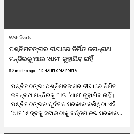
ଦେଶ- ବିଦେଶ
ପଶ୍ଚିମବଙ୍ଗର ଦୀଘାରେ ନିର୍ମିତ ଜଗନ୍ନାଥ
ମନ୍ଦିରକୁ ଆଉ ‘ଧାମ’ କୁହାଯିବ ନାହିଁ
2 months ago
DINALIPI ODIA PORTAL
ପଶ୍ଚିମବଙ୍ଗ: ପଶ୍ଚିମବଙ୍ଗର ଦୀଘାରେ ନିର୍ମିତ
ଜଗନ୍ନାଥ ମନ୍ଦିରକୁ ଆଉ ‘ଧାମ’ କୁହାଯିବ ନାହିଁ।
ପଶ୍ଚିମବଙ୍ଗର ପୂର୍ବତନ ସରକାର ରଖିଥିବା ଏହି
‘ଧାମ’ ଶବ୍ଦକୁ ହଟାଇବାକୁ ବର୍ତ୍ତମାନର ସରକାର...