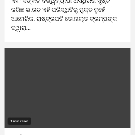
ଏବଂ ସଙ୍କଟ ବିଶ୍ୱବ୍ୟାପୀ ଅସ୍ଥିରତା ସୃଷ୍ଟି
କରିଛ ଭାରତ ଏହି ପରିସ୍ଥିତିରୁ ମୁକ୍ତ ନୁହେଁ।
ଆମେରିକା ରାଷ୍ଟ୍ରପତି ଡୋନାଲ୍ଡ ଟ୍ରମ୍ପଙ୍କ
ଦ୍ୱାରା...
1 min read