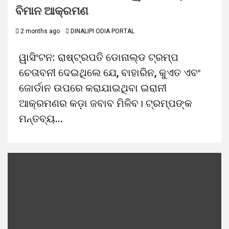
ବିମାନ ଆକ୍ରମଣ
2 months ago
DINALIPI ODIA PORTAL
ୱାସିଂଟନ: ରାଷ୍ଟ୍ରପତି ଡୋନାଲ୍ଡ ଟ୍ରମ୍ପ
ଚେତାବନୀ ଦେଇଥିଲେ ଯେ, ବାହାରିନ, କୁଏତ ଏବଂ
ଜୋର୍ଡାନ ଉପରେ କରାଯାଇଥିବା ଇରାନୀ
ଆକ୍ରମଣର କଡ଼ା ଜବାବ ମିଳିବ। ଟ୍ରମ୍ପଙ୍କ
ମନ୍ତବ୍ୟ...