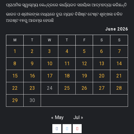
ପ୍ରାଥମିକ ସ୍ୱାସ୍ଥ୍ୟ କେନ୍ଦ୍ରରେ କାର୍ଯ୍ୟରତ ସହାୟିକା ଆତ୍ମହତ୍ୟା କରିଛନ୍ତି
ଭାରତ ଓ ଶ୍ରୀଲଙ୍କା ମଧ୍ୟରେ ଦୁଇ ମ୍ୟାଚ ବିଶିଷ୍ଟ ଟେଷ୍ଟ ଶୃଙ୍ଖଳା ଚଳିତ
ଅଗଷ୍ଟ ୧୫ରୁ ଆରମ୍ଭ ହେଊଛି
June 2026
M
T
W
T
F
S
S
1
2
3
4
5
6
7
8
9
10
11
12
13
14
15
16
17
18
19
20
21
22
23
24
25
26
27
28
29
30
« May
Jul »