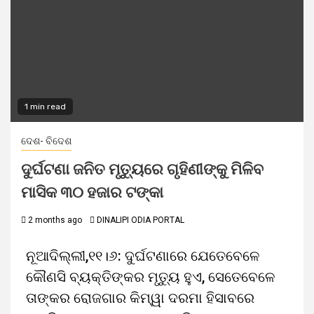
1 min read
ଦେଶ- ବିଦେଶ
ଦୁର୍ଘଟଣା ଜନିତ ମୃତ୍ୟୁରେ ଗୃହିଣୀଙ୍କୁ ମିଳିବ
ମାସିକ ୩୦ ହଜାର ଟଙ୍କା
2 months ago
DINALIPI ODIA PORTAL
ନୂଆଦିଲ୍ଲୀ,୧୧।୬: ଦୁର୍ଘଟଣାରେ ଯେତେବେଳେ
କୌଣସି ବ୍ୟକ୍ତିଙ୍କର ମୃତ୍ୟୁ ହୁଏ, ସେତେବେଳେ
ତାଙ୍କର ରୋଜଗାର କିମ୍ୱା ଦରମା ହିସାବରେ