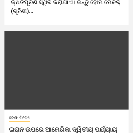
କ୍ଷତିପୂରଣ ସ୍ଥିର କରାଯାଏ। କିନ୍ତୁ ହୋମ ମେକର୍‌
(ଗୃହିଣୀ)...
ଦେଶ- ବିଦେଶ
ଇରାନ ଉପରେ ଆମେରିକା ଦ୍ୱିତୀୟ ପର୍ଯ୍ୟାୟ