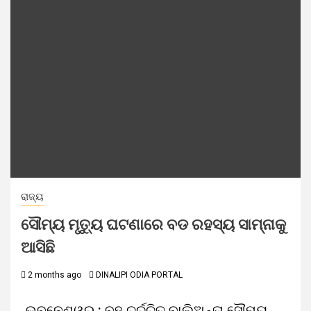
ରାଜ୍ୟ
ସୌମ୍ୟ ମୃତ୍ୟୁ ଘଟଣାରେ ବଡ ରହସ୍ୟ ସାମ୍ନାକୁ
ଆସିଛି
2 months ago
DINALIPI ODIA PORTAL
ଭୁବନେଶ୍ୱର : ବହୁ ଚର୍ଚ୍ଚିତ ବାଲିଅନ୍ତା ସୌମ୍ୟ