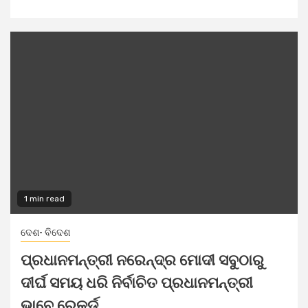
1 min read
ଦେଶ- ବିଦେଶ
ପ୍ରଧାନମନ୍ତ୍ରୀ ନରେନ୍ଦ୍ର ମୋଦୀ ସବୁଠାରୁ
ଦୀର୍ଘ ସମୟ ଧରି ନିର୍ବାଚିତ ପ୍ରଧାନମନ୍ତ୍ରୀ
ଭାବେ ରେକର୍ଡ