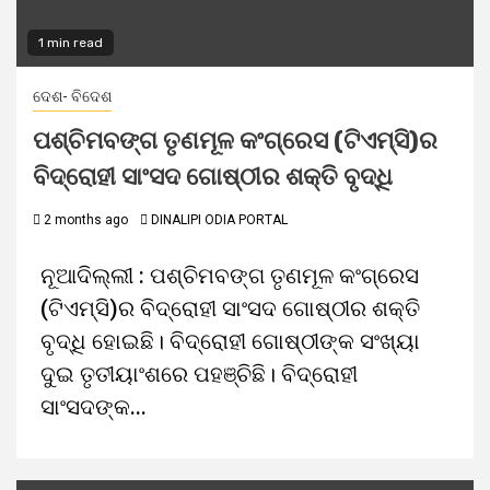
1 min read
ଦେଶ- ବିଦେଶ
ପଶ୍ଚିମବଙ୍ଗ ତୃଣମୂଳ କଂଗ୍ରେସ (ଟିଏମ୍‌ସି)ର
ବିଦ୍ରୋହୀ ସାଂସଦ ଗୋଷ୍ଠୀର ଶକ୍ତି ବୃଦ୍ଧି
2 months ago
DINALIPI ODIA PORTAL
ନୂଆଦିଲ୍ଲୀ : ପଶ୍ଚିମବଙ୍ଗ ତୃଣମୂଳ କଂଗ୍ରେସ
(ଟିଏମ୍‌ସି)ର ବିଦ୍ରୋହୀ ସାଂସଦ ଗୋଷ୍ଠୀର ଶକ୍ତି
ବୃଦ୍ଧି ହୋଇଛି। ବିଦ୍ରୋହୀ ଗୋଷ୍ଠୀଙ୍କ ସଂଖ୍ୟା
ଦୁଇ ତୃତୀୟାଂଶରେ ପହଞ୍ଚିଛି। ବିଦ୍ରୋହୀ
ସାଂସଦଙ୍କ...