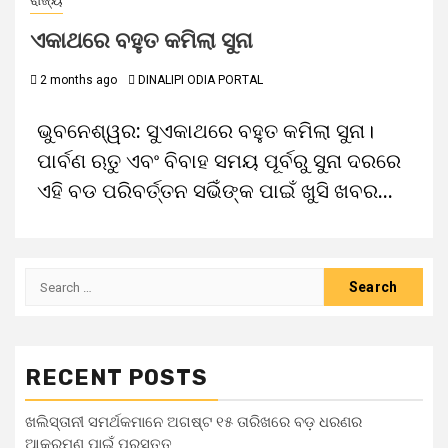
ରାଜ୍ୟ
ଏକାଥରେ ବହୁତ କମିଲା ସୁନା
2 months ago
DINALIPI ODIA PORTAL
ଭୁବନେଶ୍ୱର: ସୁଏକାଥରେ ବହୁତ କମିଲା ସୁନା।
ପାର୍ବଣ ଋତୁ ଏବଂ ବିବାହ ସମୟ ପୂର୍ବରୁ ସୁନା ଦରରେ
ଏହି ବଡ ପରିବର୍ତ୍ତନ ସଭିଁଙ୍କ ପାଇଁ ଖୁସି ଖବର...
RECENT POSTS
ଖଲିସ୍ତାନୀ ସମର୍ଥକମାନେ ଅଗଷ୍ଟ ୧୫ ତାରିଖରେ ବଡ଼ ଧରଣର
ଆକ୍ରମଣ ପାଇଁ ପ୍ରସ୍ତୁତ