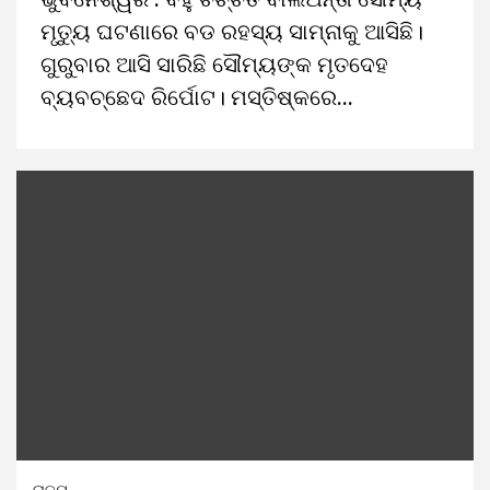
ମୃତ୍ୟୁ ଘଟଣାରେ ବଡ ରହସ୍ୟ ସାମ୍ନାକୁ ଆସିଛି।
ଗୁରୁବାର ଆସି ସାରିଛି ସୌମ୍ୟଙ୍କ ମୃତଦେହ
ବ୍ୟବଚ୍ଛେଦ ରିର୍ପୋଟ। ମସ୍ତିଷ୍କରେ...