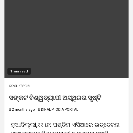
1 min read
ଦେଶ- ବିଦେଶ
ସଙ୍କଟ ବିଶ୍ୱବ୍ୟାପୀ ଅସ୍ଥିରତା ସୃଷ୍ଟି
2 months ago
DINALIPI ODIA PORTAL
ନୂଆଦିଲ୍ଲୀ,୧୧।୬: ପଶ୍ଚିମ ଏସିଆରେ ଉତ୍ତେଜନା