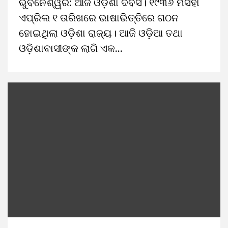
ଭୁବନେଶ୍ୱର: ଆଜି ଓଡ଼ିଶା ଦିବସ। ୧୯୩୬ ମସିହା
ଏପ୍ରିଲ ୧ ତାରିଖରେ ଭାଷାଭିତ୍ତିରେ ଗଠନ
ହୋଇଥିଲା ଓଡ଼ିଶା ରାଜ୍ୟ। ଆଜି ଓଡ଼ିଆ ତଥା
ଓଡ଼ିଶାବାସୀଙ୍କ ଲାଗି ଏକ...