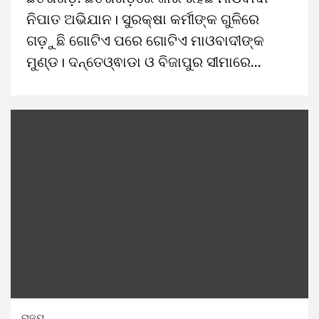
ନିପାତ ଅଭିଯାନ। ସୁରକ୍ଷା କର୍ମୀଙ୍କ ଗୁଳିରେ
ଗଡ଼ୁଛି ଗୋଟିଏ ପରେ ଗୋଟିଏ ମାଓବାଦୀଙ୍କ
ମୁଣ୍ଡ। ଦନ୍ତେଓ୍ଵାଡା ଓ ବିଜାପୁର ସୀମାରେ...
ରାଜ୍ୟ