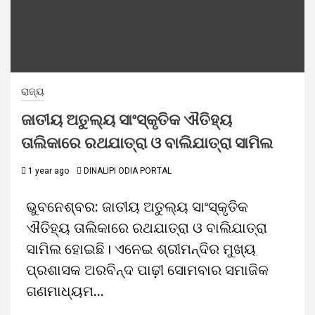
ରାଜ୍ୟ
ଜାତୀୟ ଅତୁଲ୍ୟ ସାଂସ୍କୃତିକ ଐତିହ୍ୟ
ତାଲିକାରେ ରଥଯାତ୍ରା ଓ ବାଲିଯାତ୍ରା ସାମିଲ
1 year ago
DINALIPI ODIA PORTAL
ଭୁବନେଶ୍ବର: ଜାତୀୟ ଅତୁଲ୍ୟ ସାଂସ୍କୃତିକ
ଐତିହ୍ୟ ତାଲିକାରେ ରଥଯାତ୍ରା ଓ ବାଲିଯାତ୍ରା
ସାମିଲ ହୋଇଛି। ଏନେଇ ଶ୍ରୀମନ୍ଦିର ମୁଖ୍ୟ
ପ୍ରଶାସକ ଅରବିନ୍ଦ ପାଢ଼ୀ ସୋମବାର ସମାଜିକ
ଗଣମାଧ୍ୟମ...