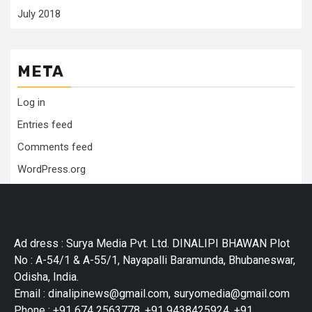
July 2018
META
Log in
Entries feed
Comments feed
WordPress.org
Ad dress : Surya Media Pvt. Ltd. DINALIPI BHAWAN Plot
No : A-54/1 & A-55/1, Nayapalli Baramunda, Bhubaneswar,
Odisha, India.
Email : dinalipinews@gmail.com, suryomedia@gmail.com
Phone : +91 674 2563778, +91 9438425924, +91