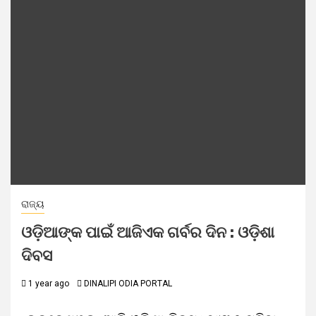
ରାଜ୍ୟ
ଓଡ଼ିଆଙ୍କ ପାଇଁ ଆଜିଏକ ଗର୍ବର ଦିନ : ଓଡ଼ିଶା
ଦିବସ
1 year ago
DINALIPI ODIA PORTAL