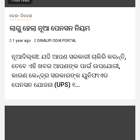
1 min read
ଦେଶ- ବିଦେଶ
ଲାଗୁ ହେଲା ନୂଆ ପେନସନ ନିୟମ
1 year ago
DINALIPI ODIA PORTAL
ନୂଆଦିଲ୍ଲୀ: ଯଦି ଆପଣ ସରକାରୀ ଚାକିରି କରନ୍ତି,
ତେବେ ଏହି ଖବର ଆପଣଙ୍କ ପାଇଁ ଉପଯୋଗୀ,
କାରଣ କେନ୍ଦ୍ର ସରକାରଙ୍କ ୟୁନିଫାଏଡ
ପେନସନ ଯୋଜନା (UPS) ୧...