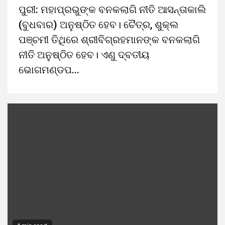
ପୁରୀ: ମହାପ୍ରଭୁଙ୍କ ବନକଲାଗି ନୀତି ଆସନ୍ତାକାଲି
(ବୁଧବାର) ଅନୁଷ୍ଠିତ ହେବ। ଚୈତ୍ର, ଶୁକ୍ଲ
ପଞ୍ଚମୀ ତିଥିରେ ଶ୍ରୀବିଗ୍ରହମାନଙ୍କ ବନକଲାଗି
ନୀତି ଅନୁଷ୍ଠିତ ହେବ। ଏଣୁ ଦ୍ବତୀୟ
ଭୋଗମଣ୍ଡପ...