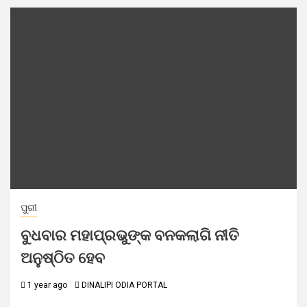
ପୁରୀ
ବୁଧବାର ମହାପ୍ରଭୁଙ୍କ ବନକଲାଗି ନୀତି
ଅନୁଷ୍ଠିତ ହେବ
1 year ago
DINALIPI ODIA PORTAL