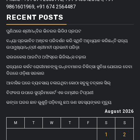
9861601969, +91 674 2564487
RECENT POSTS
ପୁଣିଥରେ ଶ୍ରୀମନ୍ଦିର ଭିତରର ଭିଡିଓ ପ୍ରଘଟ
ବନ୍ୟା ପ୍ରଭାବିତ ଅଞ୍ଚଳ ପରିଦର୍ଶନ କରି ସ୍ଥିତି ଅନୁଧ୍ୟାନ କରିଛନ୍ତି ରାଜ୍ୟ
ଉପମୁଖ୍ୟମନ୍ତ୍ରୀ ଶ୍ରୀମତୀ ପ୍ରଭାତୀ ପରିଡ଼ା
ରାଉରକେଲା ଆରଟିଓ ଅଫିସ୍‌ରେ ଭିଜିଲାନ୍ସ ଚଢ଼ାଉ
ରାଜ୍ୟରେ କର୍କଟ ରୋଗୀମାନଙ୍କୁ ଉନ୍ନତମାନର ଚିକିତ୍ସା ସୁବିଧା ଯୋଗାଇ ଦେବା
ଦିଗରେ ଓଡ଼ିଶା ସରକାର
ଆବାସିକ ଘରେ ବ୍ୟବସାୟ ଚଳାଇଥିବା କୋଠା ସବୁକୁ ତତ୍କାଳ ସିଲ୍‌
ବିଫଳତା ଉପରେ ସୁପ୍ରିମକୋର୍ଟ ଏକ ଗମ୍ଭୀର ଟିପ୍ପଣୀ
ଭଙ୍ଗା ଘରର ଛାତ ଭୁଶୁଡ଼ି ପଡ଼ିବାରୁ ଛଅ ଜଣ ସଦସ୍ୟଙ୍କର ମୃତ୍ୟୁ
August 2026
M
T
W
T
F
S
S
1
2