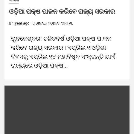
ଓଡ଼ିଆ ପକ୍ଷ ପାଳନ କରିବେ ରାଜ୍ୟ ସରକାର
1 year ago
DINALIPI ODIA PORTAL
ଭୁବନେଶ୍ବର: ଚଳିତବର୍ଷ ଓଡ଼ିଆ ପକ୍ଷ ପାଳନ
କରିବେ ରାଜ୍ୟ ସରକାର। ଏପ୍ରିଲ ୧ ଓଡ଼ିଶା
ଦିବସରୁ ଏପ୍ରିଲ ୧୪ ମହାବିଷୁବ ସଂକ୍ରାନ୍ତି ଯାଏଁ
ରାଜ୍ୟରେ ଓଡ଼ିଆ ପକ୍ଷ...