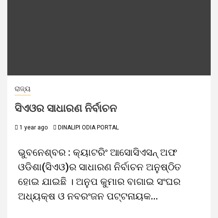
ରାଜ୍ୟ
ସିଏଓର ସାଧାରଣ ନିର୍ବାଚନ
1 year ago
DINALIPI ODIA PORTAL
ଭୁବନେଶ୍ବର : କ୍ୟାଟରିଂ ଆସୋସିଏସନ୍ ଅଫ
ଓଡିଶା(ସିଏଓ)ର ସାଧାରଣ ନିର୍ବାଚନ ଅନୁଷ୍ଠିତ
ହୋଇ ଯାଇଛି । ଅନୁପ କୁମାର ବାଗାଇ ସଂଘର
ଅଧ୍ୟକ୍ଷ ଓ ନବରଂଜନ ପଟ୍ଟନାୟକ...