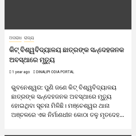
ଅପରାଧ
ରାଜ୍ୟ
କିଟ୍‌‌ ବିଶ୍ୱବିଦ୍ୟାଳୟ ଛାତ୍ରଙ୍କ ସନ୍ଦେହଜନକ
ଅବସ୍ଥାରେ ମୃତ୍ୟୁ
1 year ago
DINALIPI ODIA PORTAL
ଭୁବନେଶ୍ୱର: ପୁଣି ଜଣେ କିଟ୍‌‌ ବିଶ୍ୱବିଦ୍ୟାଳୟ
ଛାତ୍ରଙ୍କ ସନ୍ଦେହଜନକ ଅବସ୍ଥାରେ ମୃତ୍ୟୁ
ହୋଇଥିବା ସୂଚନା ମିଳିଛି। ମଞ୍ଚେଶ୍ୱର ଥାନା
ଅଞ୍ଚଳରେ ଏକ ନିର୍ମାଣଧୀନ କୋଠା ତଳୁ ମୃତଦେହ...