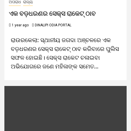
ଅପରାଧ
ରାଜ୍ୟ
ଏକ ବଡ଼ଧରଣର ସେକ୍ସ ରାକେଟ୍ ଠାବ
1 year ago
DINALIPI ODIA PORTAL
ରାଉରକେଲା: ସ୍ଥାନୀୟ ଜଗଦା ଅଞ୍ଚଳରେ ଏକ
ବଡ଼ଧରଣର ସେକ୍ସ ରାକେଟ୍ ଠାବ କରିବାରେ ପୁଲିସ
ସଫଳ ହୋଇଛି। ସେକ୍ସ ରାକେଟ ଚଳାଇବା
ଅଭିଯୋଗରେ ଜଣେ ମହିଳାଙ୍କ ସମେତ...