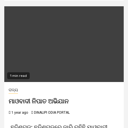
1 min read
ରାଜ୍ୟ
ମାଓବାଦୀ ନିପାତ ଅଭିଯାନ
1 year ago
DINALIPI ODIA PORTAL
ଛତିଶଗଡ଼: ଛତିଶଗଡ଼ରେ ଜାରି ରହିଛି ମାଓବାଦୀ