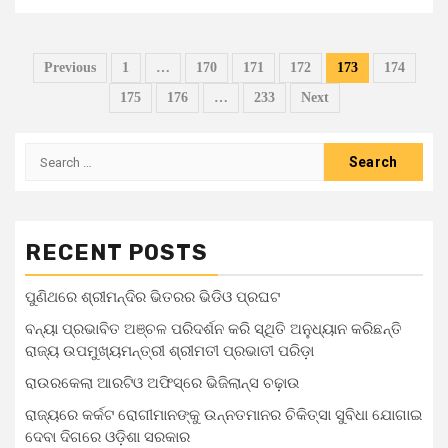
Previous
1
…
170
171
172
173
174
175
176
…
233
Next
RECENT POSTS
ପୁଣିଥରେ ଶ୍ରୀମନ୍ଦିର ଭିତରର ଭିଡିଓ ପ୍ରଘଟ
ବନ୍ୟା ପ୍ରଭାବିତ ଅଞ୍ଚଳ ପରିଦର୍ଶନ କରି ସ୍ଥିତି ଅନୁଧ୍ୟାନ କରିଛନ୍ତି
ରାଜ୍ୟ ଉପମୁଖ୍ୟମନ୍ତ୍ରୀ ଶ୍ରୀମତୀ ପ୍ରଭାତୀ ପରିଡ଼ା
ରାଉରକେଲା ଆରଟିଓ ଅଫିସ୍‌ରେ ଭିଜିଲାନ୍ସ ଚଢ଼ାଉ
ରାଜ୍ୟରେ କର୍କଟ ରୋଗୀମାନଙ୍କୁ ଉନ୍ନତମାନର ଚିକିତ୍ସା ସୁବିଧା ଯୋଗାଇ
ଦେବା ଦିଗରେ ଓଡ଼ିଶା ସରକାର