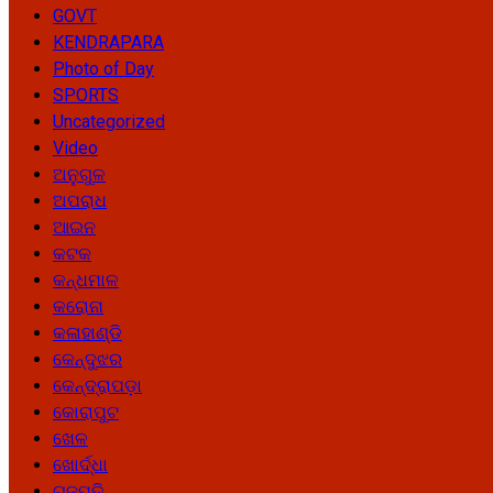
GOVT
KENDRAPARA
Photo of Day
SPORTS
Uncategorized
Video
ଅନୁଗୁଳ
ଅପରାଧ
ଆଇନ
କଟକ
କନ୍ଧମାଳ
କରୋନା
କଳାହାଣ୍ଡି
କେନ୍ଦୁଝର
କେନ୍ଦ୍ରାପଡ଼ା
କୋରାପୁଟ
ଖେଳ
ଖୋର୍ଦ୍ଧା
ଗଜପତି