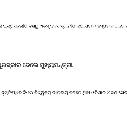
ଜି ରାଜ୍ୟସ୍ତରୀୟ ବିଶ୍ୱ ଏଡସ୍ ଦିବସ ସ୍ଥାନୀୟ କ୍ୟାପିଟାଲ ହସ୍ପିଟାଲଠାରେ ପ
 ପୁରସ୍କାର ଦେଲେ ମୁଖ୍ୟମନ୍ତ୍ରୀ
ଦୃଷ୍ଟିବାଧିତ ଟି-୨୦ ବିଶ୍ୱକପ୍ ଭାରତୀୟ ଦଳରେ ଥିବା ଓଡ଼ିଶାର ୪ ଜଣ ଖେଳାଳ