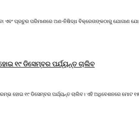
ିବା ଏବଂ ପ୍ରଚୁର ପରିମାଣରେ ଅଣ-ନିଷିଦ୍ଧ ବିକ୍ରେତାଙ୍କଠାରୁ ଯୋଗାଣ ଯୋଗ
ାଇ ୧୯ ଡିସେମ୍ବର ପର୍ଯ୍ୟନ୍ତ ଚାଲିବ
୍ଭ ହୋଇ ୧୯ ଡିସେମ୍ବର ପର୍ଯ୍ୟନ୍ତ ଚାଲିବ। ଏହି ଅଧିବେଶନରେ ମୋଟ ୧୫ଟି କ