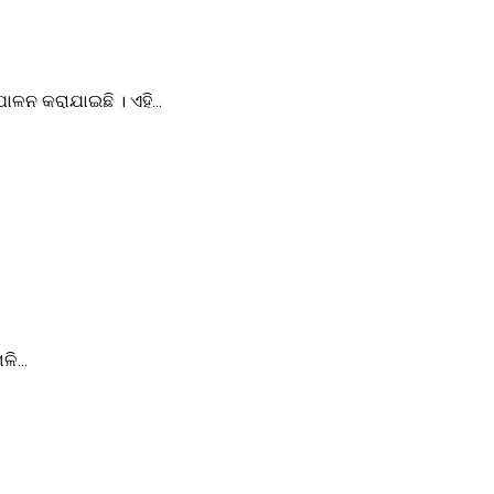
ାଳନ କରାଯାଇଛି । ଏହି...
ି...