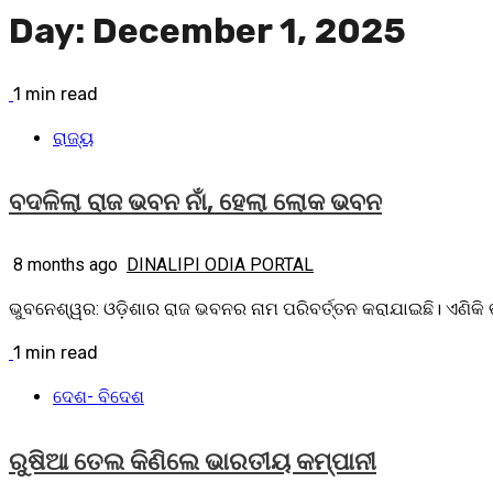
Day:
December 1, 2025
1 min read
ରାଜ୍ୟ
ବଦଳିଲା ରାଜ ଭବନ ନାଁ, ହେଲା ଲୋକ ଭବନ
8 months ago
DINALIPI ODIA PORTAL
ଭୁବନେଶ୍ୱର: ଓଡ଼ିଶାର ରାଜ ଭବନର ନାମ ପରିବର୍ତ୍ତନ କରାଯାଇଛି। ଏଣିକି 
1 min read
ଦେଶ- ବିଦେଶ
ରୁଷିଆ ତେଲ କିଣିଲେ ଭାରତୀୟ କମ୍ପାନୀ