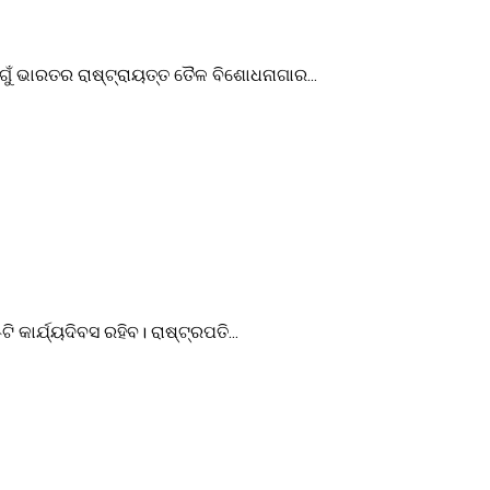
ୁଁ ଭାରତର ରାଷ୍ଟ୍ରାୟତ୍ତ ତୈଳ ବିଶୋଧନାଗାର...
ାର୍ଯ୍ୟଦିବସ ରହିବ। ରାଷ୍ଟ୍ରପତି...