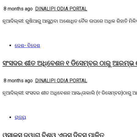
8 months ago
DINALIPI ODIA PORTAL
ନୂଆଦିଲ୍ଲୀ: ରୁଷିଆରୁ ଆସୁଥିବା ଅଶୋଧିତ ତୈଳ ଉପରେ ଅଧିକ ରିହାତି ମିଳ
ଦେଶ- ବିଦେଶ
ସଂସଦର ଶୀତ ଅଧିବେଶନ ୧ ଡିସେମ୍ବର ଠାରୁ ଆରମ୍ଭ ହେ
8 months ago
DINALIPI ODIA PORTAL
ନୂଆଦିଲ୍ଲୀ: ସଂସଦର ଶୀତ ଅଧିବେଶନ ଆସନ୍ତାକାଲି (୧ ଡିସେମ୍ବର)ଠାରୁ ଆରମ
ରାଜ୍ୟ
ଓସାକ୍ସ ଦ୍ୱାରା ବିଶ୍ୱ ଏଡସ୍ ଦିବସ ପାଳିତ