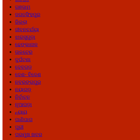
ଗଞ୍ଜାମ
ଜଗତସିଂହପୁର
ଜିଲ୍ଲା
ଜୀବନଚର୍ଯ୍ୟା
ଝାରସୁଗୁଡ଼ା
ଢେଙ୍କାନାଳ
ତାଳଚେର
ଦୁର୍ଘଟଣା
ଦେବଗଡ଼
ଦେଶ- ବିଦେଶ
ନବରଙ୍ଗପୁର
ନୟାଗଡ଼
ନିର୍ବାଚନ
ନୂଆପଡ଼ା
ନ୍ୟାୟ
ପାଣିପାଗ
ପୁରୀ
ପ୍ରମୁଖ ଖବର