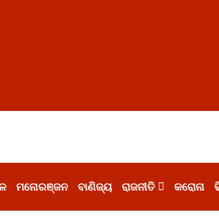
ଳ
ମନୋରଞ୍ଜନ
ବାଣିଜ୍ୟ
ରାଜନୀତି
କରୋନା
ଭ