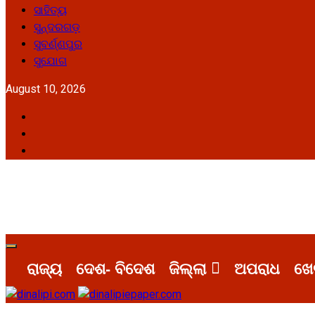
ସାହିତ୍ୟ
ସୁନ୍ଦରଗଡ଼
ସୁବର୍ଣ୍ଣପୁର
ସୁଯୋଗ
August 10, 2026
Facebook
Twitter
Youtube
Primary
Menu
ରାଜ୍ୟ
ଦେଶ- ବିଦେଶ
ଜିଲ୍ଲା
ଅପରାଧ
ଖେ