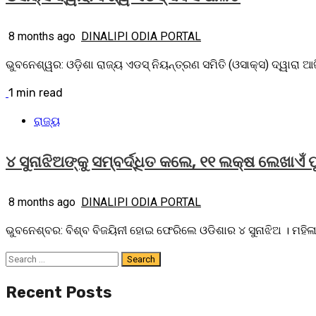
8 months ago
DINALIPI ODIA PORTAL
ଭୁବନେଶ୍ୱର: ଓଡ଼ିଶା ରାଜ୍ୟ ଏଡସ୍ ନିୟନ୍ତ୍ରଣ ସମିତି (ଓସାକ୍ସ) ଦ୍ୱାରା ଆ
1 min read
ରାଜ୍ୟ
୪ ସୁନାଝିଅଙ୍କୁ ସମ୍ବର୍ଦ୍ଧିତ କଲେ, ୧୧ ଲକ୍ଷ ଲେଖାଏଁ
8 months ago
DINALIPI ODIA PORTAL
ଭୁବନେଶ୍ବର: ବିଶ୍ବ ବିଜୟିନୀ ହୋଇ ଫେରିଲେ ଓଡିଶାର ୪ ସୁନାଝିଅ । ମହିଳା 
Search
for:
Recent Posts