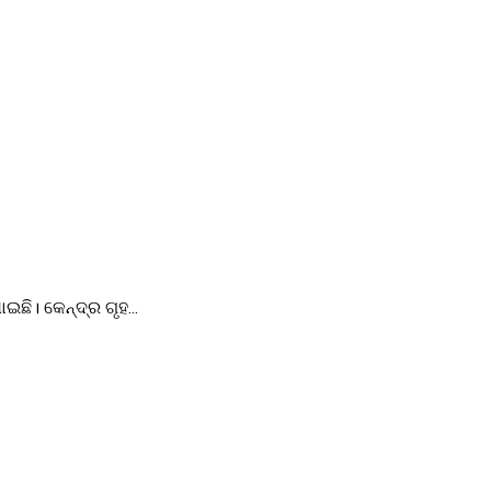
ଛି। କେନ୍ଦ୍ର ଗୃହ...