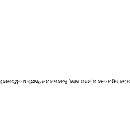
ଭୁବନେଶ୍ୱର ଓ ପୁରୀସ୍ଥିତ ରାଜ ଭବନକୁ ‘ଲୋକ ଭବନ’ ଭାବରେ ନାମିତ କରାଯାଇ