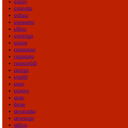
ବରଗଡ଼
ବଲାଙ୍ଗୀର
ବାଣିଜ୍ୟ
ବାଲେଶ୍ଵର
ବୌଦ୍ଧ
ବ୍ରହ୍ମପୁର
ଭଦ୍ରକ
ମନୋରଞ୍ଜନ
ମୟୂରଭଞ୍ଜ
ମାଲକାନଗିରି
ଯାଜପୁର
ରାଜନୀତି
ରାଜ୍ୟ
ରାୟଗଡ଼ା
ଶାସନ
ଶିକ୍ଷା
ସମ୍ପାଦକୀୟ
ସମ୍ବଲପୁର
ସାହିତ୍ୟ