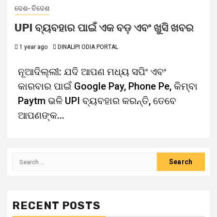
ଦେଶ- ବିଦେଶ
UPI ବ୍ୟବହାର ପାଇଁ ଏକ ବଡ଼ ଏବଂ ଖୁସି ଖବର
1 year ago
DINALIPI ODIA PORTAL
ନୂଆଦିଲ୍ଲୀ: ଯଦି ଆପଣ ମଧ୍ୟ ସପିଂ ଏବଂ
କାରବାର ପାଇଁ Google Pay, Phone Pe, କିମ୍ବା
Paytm ଭଳି UPI ବ୍ୟବହାର କରନ୍ତି, ତେବେ
ଆପଣଙ୍କ...
RECENT POSTS