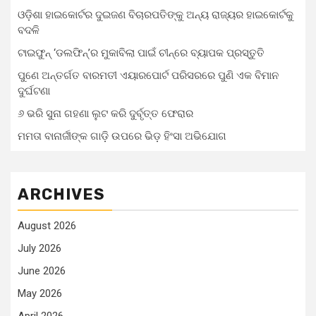
ଓଡ଼ିଶା ହାଇକୋର୍ଟର ଦୁଇଜଣ ବିଚାରପତିଙ୍କୁ ଅନ୍ୟ ରାଜ୍ୟର ହାଇକୋର୍ଟକୁ
ବଦଳି
ଟାଇଫୁନ୍ ‘ଡଲଫିନ୍’ର ମୁକାବିଲା ପାଇଁ ଚୀନ୍‌ରେ ବ୍ୟାପକ ପ୍ରସ୍ତୁତି
ପୁଣେ ଅନ୍ତର୍ଗତ ବାରମତୀ ଏୟାରପୋର୍ଟ ପରିସରରେ ପୁଣି ଏକ ବିମାନ
ଦୁର୍ଘଟଣା
୬ ଭରି ସୁନା ଗହଣା ଲୁଟ କରି ଦୁର୍ବୃତ୍ତ ଫେରାର
ମମତା ବାନାର୍ଜୀଙ୍କ ଗାଡ଼ି ଉପରେ ଭିଡ଼ ହିଂସା ଅଭିଯୋଗ
ARCHIVES
August 2026
July 2026
June 2026
May 2026