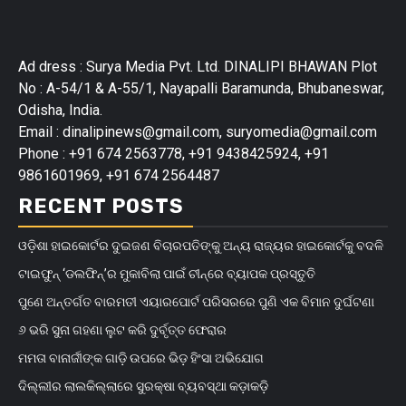
Ad dress : Surya Media Pvt. Ltd. DINALIPI BHAWAN Plot
No : A-54/1 & A-55/1, Nayapalli Baramunda, Bhubaneswar,
Odisha, India.
Email : dinalipinews@gmail.com, suryomedia@gmail.com
Phone : +91 674 2563778, +91 9438425924, +91
9861601969, +91 674 2564487
RECENT POSTS
ଓଡ଼ିଶା ହାଇକୋର୍ଟର ଦୁଇଜଣ ବିଚାରପତିଙ୍କୁ ଅନ୍ୟ ରାଜ୍ୟର ହାଇକୋର୍ଟକୁ ବଦଳି
ଟାଇଫୁନ୍ ‘ଡଲଫିନ୍’ର ମୁକାବିଲା ପାଇଁ ଚୀନ୍‌ରେ ବ୍ୟାପକ ପ୍ରସ୍ତୁତି
ପୁଣେ ଅନ୍ତର୍ଗତ ବାରମତୀ ଏୟାରପୋର୍ଟ ପରିସରରେ ପୁଣି ଏକ ବିମାନ ଦୁର୍ଘଟଣା
୬ ଭରି ସୁନା ଗହଣା ଲୁଟ କରି ଦୁର୍ବୃତ୍ତ ଫେରାର
ମମତା ବାନାର୍ଜୀଙ୍କ ଗାଡ଼ି ଉପରେ ଭିଡ଼ ହିଂସା ଅଭିଯୋଗ
ଦିଲ୍ଲୀର ଲାଲକିଲ୍ଲାରେ ସୁରକ୍ଷା ବ୍ୟବସ୍ଥା କଡ଼ାକଡ଼ି