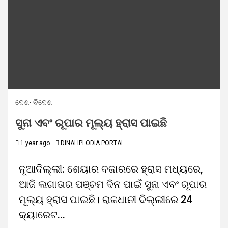
ଦେଶ- ବିଦେଶ
ସୁନା ଏବଂ ରୂପାର ମୂଲ୍ୟ ହ୍ରାସ ପାଇଛି
1 year ago
DINALIPI ODIA PORTAL
ନୂଆଦିଲ୍ଲୀ: ଶେୟାର ବଜାରରେ ହ୍ରାସ ମଧ୍ୟରେ,
ଆଜି ଲଗାତାର ପଞ୍ଚମ ଦିନ ପାଇଁ ସୁନା ଏବଂ ରୂପାର
ମୂଲ୍ୟ ହ୍ରାସ ପାଇଛି। ରାଜଧାନୀ ଦିଲ୍ଲୀରେ 24
କ୍ୟାରେଟ...