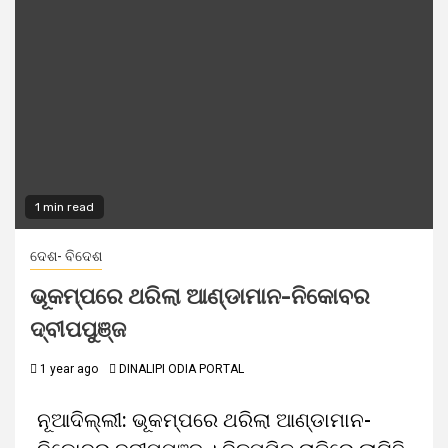
1 min read
ଦେଶ- ବିଦେଶ
ଭୂକମ୍ପରେ ଥରିଲା ଆଣ୍ଡାମାନ-ନିକୋବର
ଦ୍ବୀପପୁଞ୍ଜ
1 year ago
DINALIPI ODIA PORTAL
ନୂଆଦିଲ୍ଲୀ: ଭୂକମ୍ପରେ ଥରିଲା ଆଣ୍ଡାମାନ-