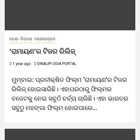
ଦେଶ- ବିଦେଶ
ମନୋରଞ୍ଜନ
‘ରାମାୟଣ’ର ଟିଜର ରିଲିଜ୍
1 year ago
DINALIPI ODIA PORTAL
ମୁମ୍ବାଇ: ପ୍ରତୀକ୍ଷିତ ଫିଲ୍ମ ‘ରାମାୟଣ’ର ଟିଜର
ରିଲିଜ୍ ହୋଇସାରିଛି। ଏହାପରଠାରୁ ଫିଲ୍ମର
ବଜେଟକୁ ନେଇ ସବୁଠି ଚର୍ଚ୍ଚା ଚାଲିଛି। ଏହା ଭାରତର
ସବୁଠୁ ମହଙ୍ଗା ଫିଲ୍ମ ହୋଇପାରେ...