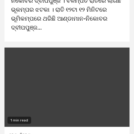
ନିକୋବର ଦ୍ବୀପପୁଞ୍ଜ । ବିଳମ୍ପିତ ରାତିରେ ଲାଗିଛି
ଭୂକମ୍ପର ଝଟକା । ରାତି ୧୨ଟା ୧୨ ମିନିଟରେ
ଭୂମିକମ୍ପରେ ଥରିଛି ଆଣ୍ଡାମାନ-ନିକୋବର
ଦ୍ବୀପପୁଞ୍ଜ...
1 min read