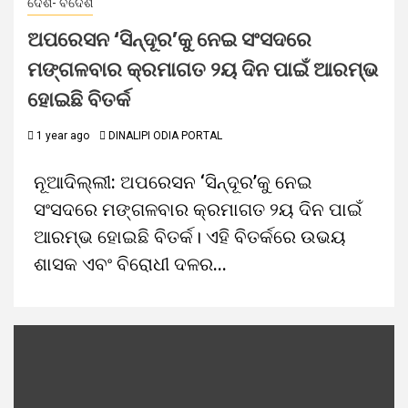
ଦେଶ- ବିଦେଶ
ଅପରେସନ ‘ସିନ୍ଦୂର’କୁ ନେଇ ସଂସଦରେ
ମଙ୍ଗଳବାର କ୍ରମାଗତ ୨ୟ ଦିନ ପାଇଁ ଆରମ୍ଭ
ହୋଇଛି ବିତର୍କ
1 year ago
DINALIPI ODIA PORTAL
ନୂଆଦିଲ୍ଲୀ: ଅପରେସନ ‘ସିନ୍ଦୂର’କୁ ନେଇ
ସଂସଦରେ ମଙ୍ଗଳବାର କ୍ରମାଗତ ୨ୟ ଦିନ ପାଇଁ
ଆରମ୍ଭ ହୋଇଛି ବିତର୍କ। ଏହି ବିତର୍କରେ ଉଭୟ
ଶାସକ ଏବଂ ବିରୋଧୀ ଦଳର...