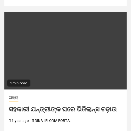
1 min read
ରାଜ୍ୟ
ସହକାରୀ ଯନ୍ତ୍ରୀଙ୍କ ଘରେ ଭିଜିଲାନ୍ସ ଚଢ଼ାଉ
1 year ago
DINALIPI ODIA PORTAL