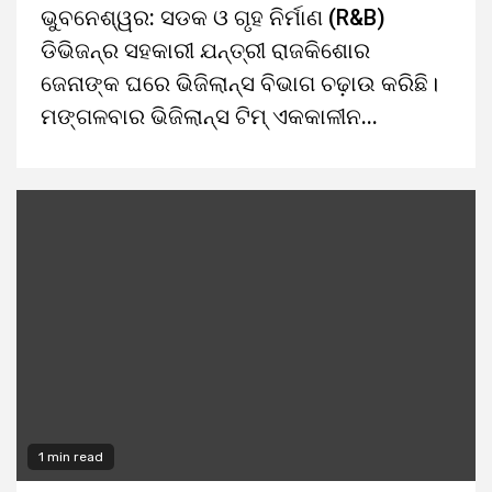
ଭୁବନେଶ୍ୱର: ସଡକ ଓ ଗୃହ ନିର୍ମାଣ (R&B)
ଡିଭିଜନ୍‌ର ସହକାରୀ ଯନ୍ତ୍ରୀ ରାଜକିଶୋର
ଜେନାଙ୍କ ଘରେ ଭିଜିଲାନ୍ସ ବିଭାଗ ଚଢ଼ାଉ କରିଛି।
ମଙ୍ଗଳବାର ଭିଜିଲାନ୍ସ ଟିମ୍‌ ଏକକାଳୀନ...
1 min read