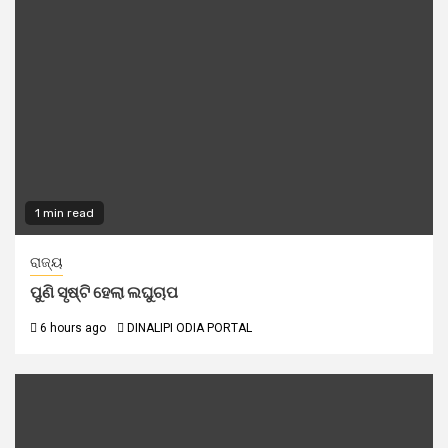
1 min read
ରାଜ୍ୟ
ପୁଣି ସୃଷ୍ଟି ହେଲା ଲଘୁଚାପ
6 hours ago
DINALIPI ODIA PORTAL