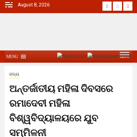
August 8, 2026
MENU
ରାଜ୍ୟ
ଅନ୍ତର୍ଜାତୀୟ ମହିଳା ଦିବସରେ
ରମାଦେବୀ ମହିଳା
ବିଶ୍ୱବିଦ୍ୟାଳୟରେ ଯୁବ
ସମ୍ମିଳନୀ