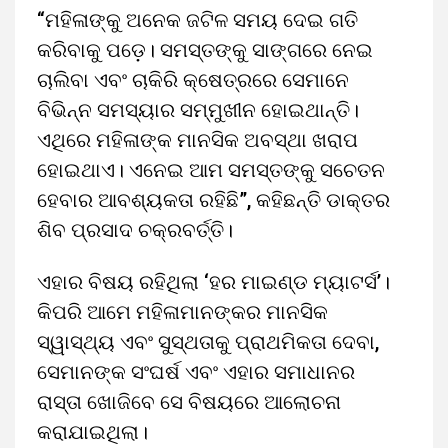
“ମହିଳାଙ୍କୁ ଅନେକ ଜଟିଳ ସମୟ ଦେଇ ଗତି
କରିବାକୁ ପଡ଼େ। ସମସ୍ତଙ୍କୁ ସାଙ୍ଗରେ ନେଇ
ଚାଲିବା ଏବଂ ଚାକିରି କ୍ଷେତ୍ରରେ ସେମାନେ
ବିଭିନ୍ନ ସମସ୍ୟାର ସମ୍ମୁଖୀନ ହୋଇଥାନ୍ତି।
ଏଥିରେ ମହିଳାଙ୍କ ମାନସିକ ଅବସ୍ଥା ଖରାପ
ହୋଇଥାଏ। ଏନେଇ ଆମ ସମସ୍ତଙ୍କୁ ସଚେତନ
ହେବାର ଆବଶ୍ୟକତା ରହିଛି”, କହିଛନ୍ତି ଡାକ୍ତର
ଶିବ ପ୍ରସାଦ ଚକ୍ରବର୍ତ୍ତି।
ଏହାର ବିଷୟ ରହିଥିଲା ‘ହର ମାଇଣ୍ଡ ମ୍ୟାଟର୍ସ’।
କିପରି ଆମେ ମହିଳାମାନଙ୍କର ମାନସିକ
ସ୍ୱାସ୍ଥ୍ୟ ଏବଂ ସୁସ୍ଥତାକୁ ପ୍ରାଥମିକତା ଦେବା,
ସେମାନଙ୍କ ସଂଘର୍ଷ ଏବଂ ଏହାର ସମାଧାନର
ରାସ୍ତା ଖୋଜିବେ ସେ ବିଷୟରେ ଆଲୋଚନା
କରାଯାଇଥିଲା।