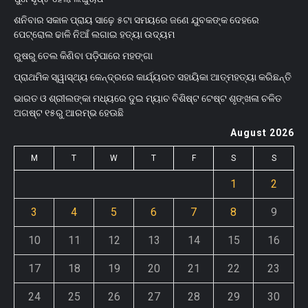
ଶନିବାର ସକାଳ ପ୍ରାୟ ସାଢ଼େ ୫ଟା ସମୟରେ ଜଣେ ଯୁବକଙ୍କ ଦେହରେ
ପେଟ୍ରୋଲ ଢାଳି ନିଆଁ ଲଗାଇ ହତ୍ୟା ଉଦ୍ୟମ
ରୁଷରୁ ତେଲ କିଣିବା ପଡ଼ିପାରେ ମହଙ୍ଗା
ପ୍ରାଥମିକ ସ୍ୱାସ୍ଥ୍ୟ କେନ୍ଦ୍ରରେ କାର୍ଯ୍ୟରତ ସହାୟିକା ଆତ୍ମହତ୍ୟା କରିଛନ୍ତି
ଭାରତ ଓ ଶ୍ରୀଲଙ୍କା ମଧ୍ୟରେ ଦୁଇ ମ୍ୟାଚ ବିଶିଷ୍ଟ ଟେଷ୍ଟ ଶୃଙ୍ଖଳା ଚଳିତ
ଅଗଷ୍ଟ ୧୫ରୁ ଆରମ୍ଭ ହେଊଛି
August 2026
M
T
W
T
F
S
S
1
2
3
4
5
6
7
8
9
10
11
12
13
14
15
16
17
18
19
20
21
22
23
24
25
26
27
28
29
30