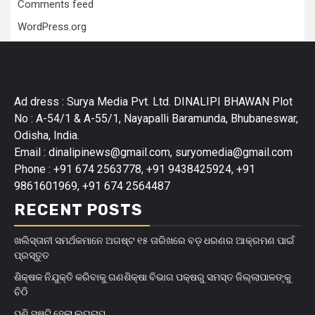
Comments feed
WordPress.org
Ad dress : Surya Media Pvt. Ltd. DINALIPI BHAWAN Plot
No : A-54/1 & A-55/1, Nayapalli Baramunda, Bhubaneswar,
Odisha, India.
Email : dinalipinews@gmail.com, suryomedia@gmail.com
Phone : +91 674 2563778, +91 9438425924, +91
9861601969, +91 674 2564487
RECENT POSTS
ଖଲିସ୍ତାନୀ ସମର୍ଥକମାନେ ଅଗଷ୍ଟ ୧୫ ତାରିଖରେ ବଡ଼ ଧରଣର ଆକ୍ରମଣ ପାଇଁ
ପ୍ରସ୍ତୁତ
ଶିକ୍ଷକ ନିଯୁକ୍ତି କରିବାକୁ ଗଣଶିକ୍ଷା ବିଭାଗ ପକ୍ଷରୁ ସମସ୍ତ ଜିଲ୍ଲାପାଳଙ୍କୁ
ଚିଠି
ପୁଣି ସୃଷ୍ଟି ହେଲା ଲଘୁଚାପ