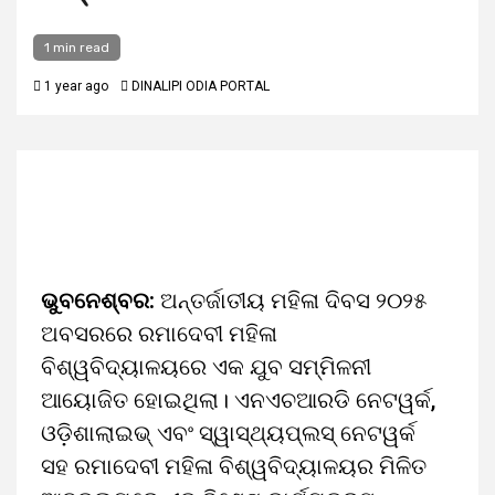
1 min read
1 year ago
DINALIPI ODIA PORTAL
ଭୁବନେଶ୍ବର:
ଅନ୍ତର୍ଜାତୀୟ ମହିଳା ଦିବସ ୨୦୨୫
ଅବସରରେ ରମାଦେବୀ ମହିଳା
ବିଶ୍ୱବିଦ୍ୟାଳୟରେ ଏକ ଯୁବ ସମ୍ମିଳନୀ
ଆୟୋଜିତ ହୋଇଥିଲା। ଏନଏଚଆରଡି ନେଟୱର୍କ,
ଓଡ଼ିଶାଲାଇଭ୍ ଏବଂ ସ୍ୱାସ୍ଥ୍ୟପ୍ଲସ୍ ନେଟୱର୍କ
ସହ ରମାଦେବୀ ମହିଳା ବିଶ୍ୱବିଦ୍ୟାଳୟର ମିଳିତ