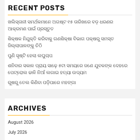
RECENT POSTS
ଖଲିସ୍ତାନୀ ସମର୍ଥକମାନେ ଅଗଷ୍ଟ ୧୫ ତାରିଖରେ ବଡ଼ ଧରଣର
ଆକ୍ରମଣ ପାଇଁ ପ୍ରସ୍ତୁତ
ଶିକ୍ଷକ ନିଯୁକ୍ତି କରିବାକୁ ଗଣଶିକ୍ଷା ବିଭାଗ ପକ୍ଷରୁ ସମସ୍ତ
ଜିଲ୍ଲାପାଳଙ୍କୁ ଚିଠି
ପୁଣି ସୃଷ୍ଟି ହେଲା ଲଘୁଚାପ
ଶନିବାର ସକାଳ ପ୍ରାୟ ସାଢ଼େ ୫ଟା ସମୟରେ ଜଣେ ଯୁବକଙ୍କ ଦେହରେ
ପେଟ୍ରୋଲ ଢାଳି ନିଆଁ ଲଗାଇ ହତ୍ୟା ଉଦ୍ୟମ
ରୁଷରୁ ତେଲ କିଣିବା ପଡ଼ିପାରେ ମହଙ୍ଗା
ARCHIVES
August 2026
July 2026