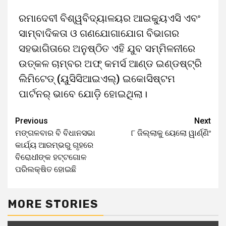
ରମାଦେବୀ ବିଶ୍ୱବିଦ୍ୟାଳୟର ଆଇକ୍ୟୁଏସି ଏବଂ
ସାମ୍ବାଦିକତା ଓ ଗଣଯୋଗାଯୋଗ ବିଭାଗର
ସହଭାଗିତାରେ ଅନୁଷ୍ଠିତ ଏହି ଯୁବ ସମ୍ମିଳନୀରେ
ଉତ୍କଳ ଚାମ୍ବର ଅଫ୍ କମର୍ସ ଆଣ୍ଡ ଇଣ୍ଡଷ୍ଟ୍ରି
ଲିମିଟେଡ୍ (ୟୁସିସିଆଇଏଲ୍) ଇକୋସିଷ୍ଟମ
ପାର୍ଟନର୍ ଭାବେ ଯୋଡ଼ି ହୋଇଥିଲା।
Previous
Next
ମଙ୍ଗଳବାର ବି ବିଧାନସଭା
୮ ଜିଲ୍ଲାକୁ ୟେଲୋ ୱାର୍ଣ୍ଣିଂ
କାର୍ଯ୍ୟ ଆରମ୍ଭରୁ ଗୃହରେ
ବିରୋଧୀଙ୍କ ହଟ୍ଟଗୋଳ
ପରିଲକ୍ଷିତ ହୋଇଛି
MORE STORIES