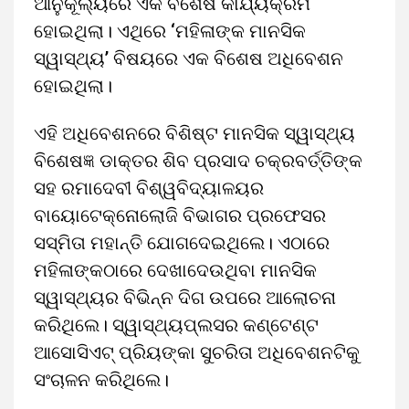
ଆନୁକୂଲ୍ୟରେ ଏକ ବିଶେଷ କାର୍ଯ୍ୟକ୍ରମ
ହୋଇଥିଲା। ଏଥିରେ ‘ମହିଳାଙ୍କ ମାନସିକ
ସ୍ୱାସ୍ଥ୍ୟ’ ବିଷୟରେ ଏକ ବିଶେଷ ଅଧିବେଶନ
ହୋଇଥିଲା।
ଏହି ଅଧିବେଶନରେ ବିଶିଷ୍ଟ ମାନସିକ ସ୍ୱାସ୍ଥ୍ୟ
ବିଶେଷଜ୍ଞ ଡାକ୍ତର ଶିବ ପ୍ରସାଦ ଚକ୍ରବର୍ତ୍ତିଙ୍କ
ସହ ରମାଦେବୀ ବିଶ୍ୱବିଦ୍ୟାଳୟର
ବାୟୋଟେକ୍ନୋଲୋଜି ବିଭାଗର ପ୍ରଫେସର
ସସ୍ମିତା ମହାନ୍ତି ଯୋଗଦେଇଥିଲେ। ଏଠାରେ
ମହିଳାଙ୍କଠାରେ ଦେଖାଦେଉଥିବା ମାନସିକ
ସ୍ୱାସ୍ଥ୍ୟର ବିଭିନ୍ନ ଦିଗ ଉପରେ ଆଲୋଚନା
କରିଥିଲେ। ସ୍ୱାସ୍ଥ୍ୟପ୍ଲସର କଣ୍ଟେଣ୍ଟ
ଆସୋସିଏଟ୍ ପ୍ରିୟଙ୍କା ସୁଚରିତା ଅଧିବେଶନଟିକୁ
ସଂଚାଳନ କରିଥିଲେ।