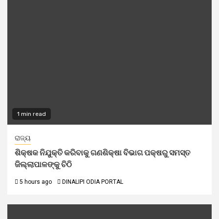
1 min read
ରାଜ୍ୟ
ଶିକ୍ଷକ ନିଯୁକ୍ତି କରିବାକୁ ଗଣଶିକ୍ଷା ବିଭାଗ ପକ୍ଷରୁ ସମସ୍ତ
ଜିଲ୍ଲାପାଳଙ୍କୁ ଚିଠି
5 hours ago
DINALIPI ODIA PORTAL