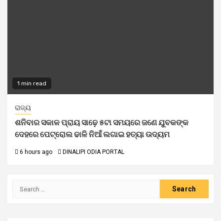
1 min read
ରାଜ୍ୟ
ଶନିବାର ସକାଳ ପ୍ରାୟ ସାଢ଼େ ୫ଟା ସମୟରେ ଜଣେ ଯୁବକଙ୍କ
ଦେହରେ ପେଟ୍ରୋଲ ଢାଳି ନିଆଁ ଲଗାଇ ହତ୍ୟା ଉଦ୍ୟମ
6 hours ago
DINALIPI ODIA PORTAL