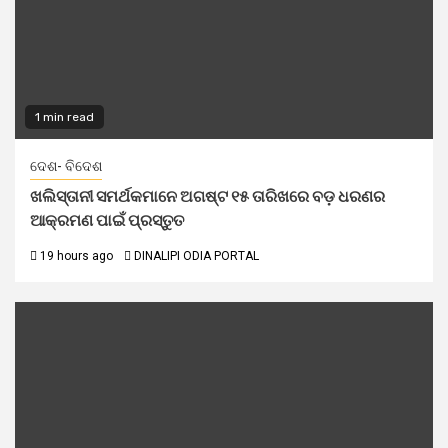
1 min read
ଦେଶ- ବିଦେଶ
ଖଲିସ୍ତାନୀ ସମର୍ଥକମାନେ ଅଗଷ୍ଟ ୧୫ ତାରିଖରେ ବଡ଼ ଧରଣର
ଆକ୍ରମଣ ପାଇଁ ପ୍ରସ୍ତୁତ
19 hours ago
DINALIPI ODIA PORTAL