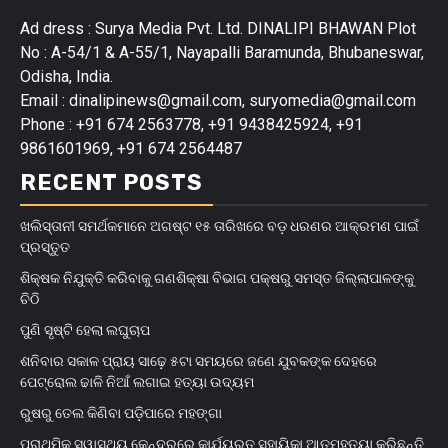
Ad dress : Surya Media Pvt. Ltd. DINALIPI BHAWAN Plot
No : A-54/1 & A-55/1, Nayapalli Baramunda, Bhubaneswar,
Odisha, India.
Email : dinalipinews@gmail.com, suryomedia@gmail.com
Phone : +91 674 2563778, +91 9438425924, +91
9861601969, +91 674 2564487
RECENT POSTS
ଖଲିସ୍ତାନୀ ସମର୍ଥକମାନେ ଅଗଷ୍ଟ ୧୫ ତାରିଖରେ ବଡ଼ ଧରଣର ଆକ୍ରମଣ ପାଇଁ
ପ୍ରସ୍ତୁତ
ଶିକ୍ଷକ ନିଯୁକ୍ତି କରିବାକୁ ଗଣଶିକ୍ଷା ବିଭାଗ ପକ୍ଷରୁ ସମସ୍ତ ଜିଲ୍ଲାପାଳଙ୍କୁ
ଚିଠି
ପୁଣି ସୃଷ୍ଟି ହେଲା ଲଘୁଚାପ
ଶନିବାର ସକାଳ ପ୍ରାୟ ସାଢ଼େ ୫ଟା ସମୟରେ ଜଣେ ଯୁବକଙ୍କ ଦେହରେ
ପେଟ୍ରୋଲ ଢାଳି ନିଆଁ ଲଗାଇ ହତ୍ୟା ଉଦ୍ୟମ
ରୁଷରୁ ତେଲ କିଣିବା ପଡ଼ିପାରେ ମହଙ୍ଗା
ପ୍ରାଥମିକ ସ୍ୱାସ୍ଥ୍ୟ କେନ୍ଦ୍ରରେ କାର୍ଯ୍ୟରତ ସହାୟିକା ଆତ୍ମହତ୍ୟା କରିଛନ୍ତି