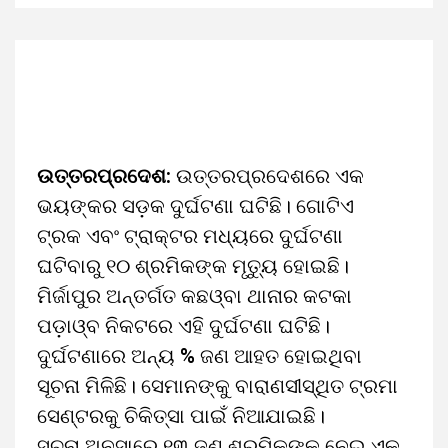
ଉତ୍ତରପ୍ରଦେଶ:
ଉତ୍ତରପ୍ରଦେଶରେ ଏକ
ଭୟଙ୍କର ସଡ଼କ ଦୁର୍ଘଟଣା ଘଟିଛି। ଗୋଟିଏ
ଟ୍ରକ ଏବଂ ଟ୍ରାକ୍ଟର ମଧ୍ୟରେ ଦୁର୍ଘଟଣା
ଘଟିବାରୁ ୧୦ ଶ୍ରମିକଙ୍କ ମୃତ୍ୟୁ ହୋଇଛି।
ମିର୍ଜାପୁର ଅନ୍ତର୍ଗତ କଛଓ୍ବା ଥାନାର କଟକା
ପଡ଼ାଓ୍ବ ନିକଟରେ ଏହି ଦୁର୍ଘଟଣା ଘଟିଛି।
ଦୁର୍ଘଟଣାରେ ଅନ୍ୟ % ଜଣ ଆହତ ହୋଇଥିବା
ସୂଚନା ମିଳିଛି। ସେମାନଙ୍କୁ ବାରାଣସୀସ୍ଥିତ ଟ୍ରମା
ସେଣ୍ଟରକୁ ଚିକିତ୍ସା ପାଇଁ ନିଆଯାଇଛି।
ସୂଚନା ଅନୁସାରେ ୧୩ ଜଣ ଶ୍ରମିକଙ୍କୁ ନେଇ ଏକ