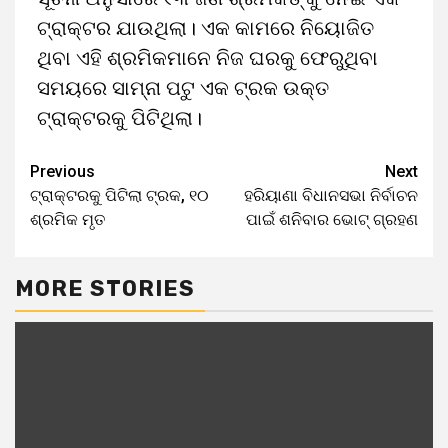
ଟ୍ରାକ୍ଟର ଯାଉଥିଲା। ଏକ କାମରେ ନିୟୋଜିତ
ଥିବା ଏହି ଶ୍ରମିକମାନେ ନିଜ ଘରକୁ ଫେରୁଥିବା
ସମୟରେ ସାମ୍ନା ପଟୁ ଏକ ଟ୍ରକ ଉକ୍ତ
ଟ୍ରାକ୍ଟରକୁ ପିଟିଥିଲା।
Previous
Next
ଟ୍ରାକ୍ଟରକୁ ପିଟିଲା ଟ୍ରକ, ୧୦
ହରିୟାଣା ବିଧାନସଭା ନିର୍ବାଚନ
ଶ୍ରମିକ ମୃତ
ପାଇଁ ଶନିବାର ଭୋଟ୍ ଗ୍ରହଣ
MORE STORIES