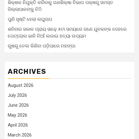
ଶିକ୍ଷକ ନିଯୁକ୍ତି କରିବାକୁ ଗଣଶିକ୍ଷା ବିଭାଗ ପକ୍ଷରୁ ସମସ୍ତ
ଜିଲ୍ଲାପାଳଙ୍କୁ ଚିଠି
ପୁଣି ସୃଷ୍ଟି ହେଲା ଲଘୁଚାପ
ଶନିବାର ସକାଳ ପ୍ରାୟ ସାଢ଼େ ୫ଟା ସମୟରେ ଜଣେ ଯୁବକଙ୍କ ଦେହରେ
ପେଟ୍ରୋଲ ଢାଳି ନିଆଁ ଲଗାଇ ହତ୍ୟା ଉଦ୍ୟମ
ରୁଷରୁ ତେଲ କିଣିବା ପଡ଼ିପାରେ ମହଙ୍ଗା
ARCHIVES
August 2026
July 2026
June 2026
May 2026
April 2026
March 2026