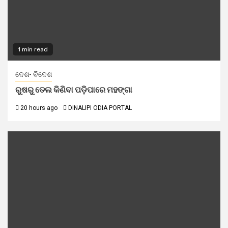
1 min read
ଦେଶ- ବିଦେଶ
ରୁଷରୁ ତେଲ କିଣିବା ପଡ଼ିପାରେ ମହଙ୍ଗା
20 hours ago
DINALIPI ODIA PORTAL