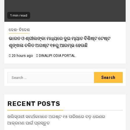
1 min read
ଦେଶ- ବିଦେଶ
ଭାରତ ଓ ଶ୍ରୀଲଙ୍କା ମଧ୍ୟରେ ଦୁଇ ମ୍ୟାଚ ବିଶିଷ୍ଟ ଟେଷ୍ଟ
ଶୃଙ୍ଖଳା ଚଳିତ ଅଗଷ୍ଟ ୧୫ରୁ ଆରମ୍ଭ ହେଊଛି
20 hours ago
DINALIPI ODIA PORTAL
RECENT POSTS
ଖଲିସ୍ତାନୀ ସମର୍ଥକମାନେ ଅଗଷ୍ଟ ୧୫ ତାରିଖରେ ବଡ଼ ଧରଣର
ଆକ୍ରମଣ ପାଇଁ ପ୍ରସ୍ତୁତ