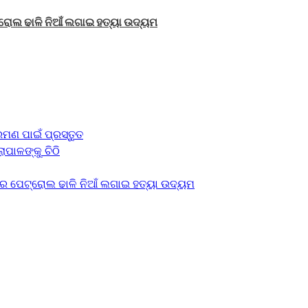
ରୋଲ ଢାଳି ନିଆଁ ଲଗାଇ ହତ୍ୟା ଉଦ୍ୟମ
ମଣ ପାଇଁ ପ୍ରସ୍ତୁତ
ାପାଳଙ୍କୁ ଚିଠି
େ ପେଟ୍ରୋଲ ଢାଳି ନିଆଁ ଲଗାଇ ହତ୍ୟା ଉଦ୍ୟମ