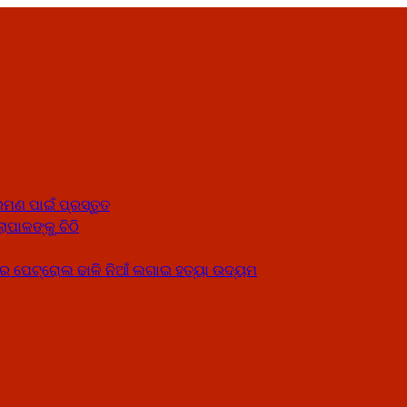
ମଣ ପାଇଁ ପ୍ରସ୍ତୁତ
ାପାଳଙ୍କୁ ଚିଠି
େ ପେଟ୍ରୋଲ ଢାଳି ନିଆଁ ଲଗାଇ ହତ୍ୟା ଉଦ୍ୟମ