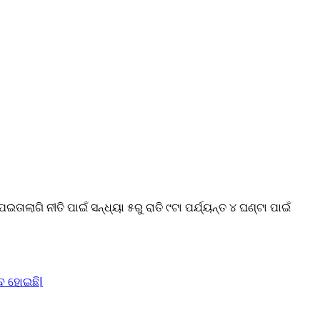
ାଲାଗି ନୀତି ପାଇଁ ସନ୍ଧ୍ୟା ୫ରୁ ରାତି ୯ଟା ପର୍ଯ୍ୟନ୍ତ ୪ ଘଣ୍ଟା ପାଇଁ
 ହୋଇଛି|