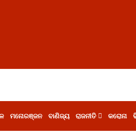
ଳ
ମନୋରଞ୍ଜନ
ବାଣିଜ୍ୟ
ରାଜନୀତି
କରୋନା
ଭ