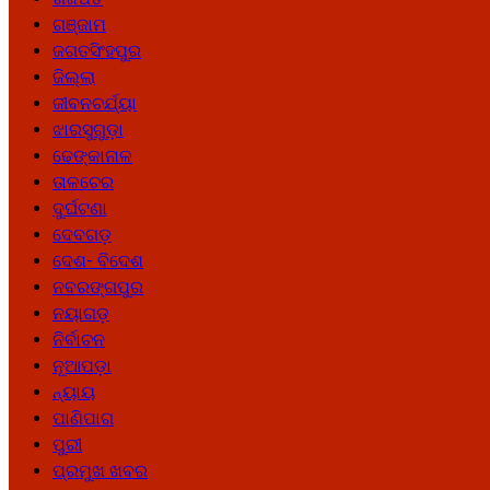
ଗଞ୍ଜାମ
ଜଗତସିଂହପୁର
ଜିଲ୍ଲା
ଜୀବନଚର୍ଯ୍ୟା
ଝାରସୁଗୁଡ଼ା
ଢେଙ୍କାନାଳ
ତାଳଚେର
ଦୁର୍ଘଟଣା
ଦେବଗଡ଼
ଦେଶ- ବିଦେଶ
ନବରଙ୍ଗପୁର
ନୟାଗଡ଼
ନିର୍ବାଚନ
ନୂଆପଡ଼ା
ନ୍ୟାୟ
ପାଣିପାଗ
ପୁରୀ
ପ୍ରମୁଖ ଖବର