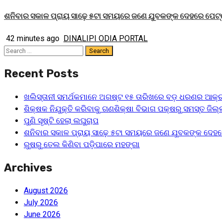
ଶନିବାର ସକାଳ ପ୍ରାୟ ସାଢ଼େ ୫ଟା ସମୟରେ ଜଣେ ଯୁବକଙ୍କ ଦେହରେ ପେଟ୍
42 minutes ago
DINALIPI ODIA PORTAL
Search
for:
Recent Posts
ଖଲିସ୍ତାନୀ ସମର୍ଥକମାନେ ଅଗଷ୍ଟ ୧୫ ତାରିଖରେ ବଡ଼ ଧରଣର ଆକ୍ର
ଶିକ୍ଷକ ନିଯୁକ୍ତି କରିବାକୁ ଗଣଶିକ୍ଷା ବିଭାଗ ପକ୍ଷରୁ ସମସ୍ତ ଜିଲ୍ଲ
ପୁଣି ସୃଷ୍ଟି ହେଲା ଲଘୁଚାପ
ଶନିବାର ସକାଳ ପ୍ରାୟ ସାଢ଼େ ୫ଟା ସମୟରେ ଜଣେ ଯୁବକଙ୍କ ଦେହର
ରୁଷରୁ ତେଲ କିଣିବା ପଡ଼ିପାରେ ମହଙ୍ଗା
Archives
August 2026
July 2026
June 2026