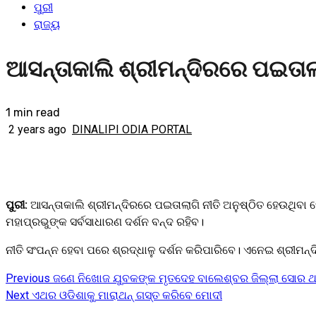
ପୁରୀ
ରାଜ୍ୟ
ଆସନ୍ତାକାଲି ଶ୍ରୀମନ୍ଦିରରେ ପଇତାଲା
1 min read
2 years ago
DINALIPI ODIA PORTAL
ପୁରୀ:
ଆସନ୍ତାକାଲି ଶ୍ରୀମନ୍ଦିରରେ ପଇତାଲାଗି ନୀତି ଅନୁଷ୍ଠିତ ହେଉଥିବା ହେତ
ମହାପ୍ରଭୁଙ୍କ ସର୍ବସାଧାରଣ ଦର୍ଶନ ବନ୍ଦ ରହିବ।
ନୀତି ସଂପନ୍ନ ହେବା ପରେ ଶ୍ରଦ୍ଧାଳୁ ଦର୍ଶନ କରିପାରିବେ। ଏନେଇ ଶ୍ରୀମନ୍
Previous
ଜଣେ ନିଖୋଜ ଯୁବକଙ୍କ ମୃତଦେହ ବାଲେଶ୍ବର ଜିଲ୍ଲା ସୋର ଥ
Continue
Next
ଏଥର ଓଡିଶାକୁ ମାରାଥନ୍ ଗସ୍ତ କରିବେ ମୋଦୀ
Reading