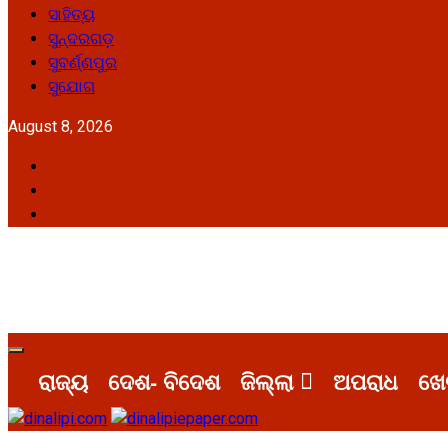
ସାହିତ୍ୟ
ସୁନ୍ଦରଗଡ଼
ସୁବର୍ଣ୍ଣପୁର
ସୁଯୋଗ
August 8, 2026
Facebook
Twitter
Youtube
Primary
Menu
ରାଜ୍ୟ
ଦେଶ- ବିଦେଶ
ଜିଲ୍ଲା
ଅପରାଧ
ଖେ