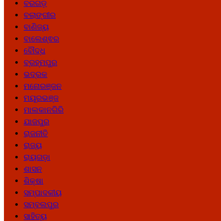
ବରଗଡ଼
ବଲାଙ୍ଗୀର
ବାଣିଜ୍ୟ
ବାଲେଶ୍ଵର
ବୌଦ୍ଧ
ବ୍ରହ୍ମପୁର
ଭଦ୍ରକ
ମନୋରଞ୍ଜନ
ମୟୂରଭଞ୍ଜ
ମାଲକାନଗିରି
ଯାଜପୁର
ରାଜନୀତି
ରାଜ୍ୟ
ରାୟଗଡ଼ା
ଶାସନ
ଶିକ୍ଷା
ସମ୍ପାଦକୀୟ
ସମ୍ବଲପୁର
ସାହିତ୍ୟ