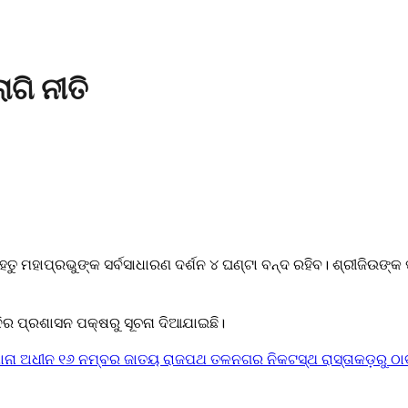
ଗି ନୀତି
ୁ ମହାପ୍ରଭୁଙ୍କ ସର୍ବସାଧାରଣ ଦର୍ଶନ ୪ ଘଣ୍ଟା ବନ୍ଦ ରହିବ। ଶ୍ରୀଜିଉଙ୍କ ପଇତ
ଦିର ପ୍ରଶାସନ ପକ୍ଷରୁ ସୂଚନା ଦିଆଯାଇଛି।
ାନା ଅଧୀନ ୧୬ ନମ୍ବର ଜାତୟ ରାଜପଥ ତଳନଗର ନିକଟସ୍ଥ ରାସ୍ତାକଡ଼ରୁ ଠାବ