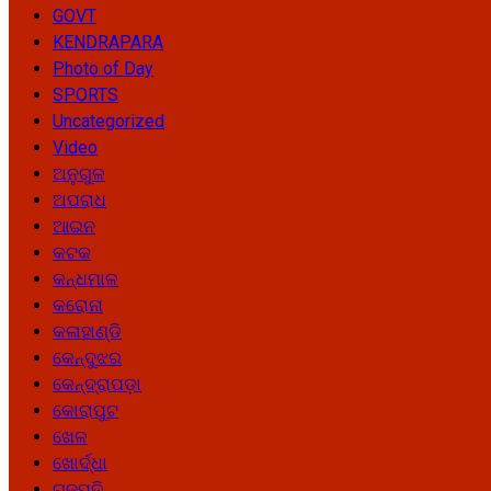
GOVT
KENDRAPARA
Photo of Day
SPORTS
Uncategorized
Video
ଅନୁଗୁଳ
ଅପରାଧ
ଆଇନ
କଟକ
କନ୍ଧମାଳ
କରୋନା
କଳାହାଣ୍ଡି
କେନ୍ଦୁଝର
କେନ୍ଦ୍ରାପଡ଼ା
କୋରାପୁଟ
ଖେଳ
ଖୋର୍ଦ୍ଧା
ଗଜପତି