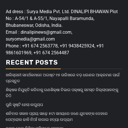
Ad dress : Surya Media Pvt. Ltd. DINALIPI BHAWAN Plot
No : A-54/1 & A-55/1, Nayapalli Baramunda,
Bhubaneswar, Odisha, India.
Email : dinalipinews@gmail.com,
suryomedia@gmail.com
Phone : +91 674 2563778, +91 9438425924, +91
9861601969, +91 674 2564487
RECENT POSTS
ଖଲିସ୍ତାନୀ ସମର୍ଥକମାନେ ଅଗଷ୍ଟ ୧୫ ତାରିଖରେ ବଡ଼ ଧରଣର ଆକ୍ରମଣ ପାଇଁ
ପ୍ରସ୍ତୁତ
ଶିକ୍ଷକ ନିଯୁକ୍ତି କରିବାକୁ ଗଣଶିକ୍ଷା ବିଭାଗ ପକ୍ଷରୁ ସମସ୍ତ ଜିଲ୍ଲାପାଳଙ୍କୁ
ଚିଠି
ପୁଣି ସୃଷ୍ଟି ହେଲା ଲଘୁଚାପ
ଶନିବାର ସକାଳ ପ୍ରାୟ ସାଢ଼େ ୫ଟା ସମୟରେ ଜଣେ ଯୁବକଙ୍କ ଦେହରେ
ପେଟ୍ରୋଲ ଢାଳି ନିଆଁ ଲଗାଇ ହତ୍ୟା ଉଦ୍ୟମ