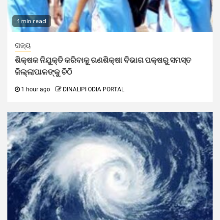
1 min read
ରାଜ୍ୟ
ଶିକ୍ଷକ ନିଯୁକ୍ତି କରିବାକୁ ଗଣଶିକ୍ଷା ବିଭାଗ ପକ୍ଷରୁ ସମସ୍ତ
ଜିଲ୍ଲାପାଳଙ୍କୁ ଚିଠି
1 hour ago
DINALIPI ODIA PORTAL