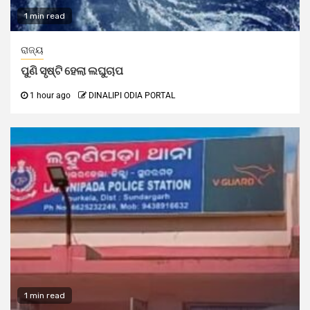
1 min read
ରାଜ୍ୟ
ପୁଣି ସୃଷ୍ଟି ହେଲା ଲଘୁଚାପ
1 hour ago
DINALIPI ODIA PORTAL
1 min read