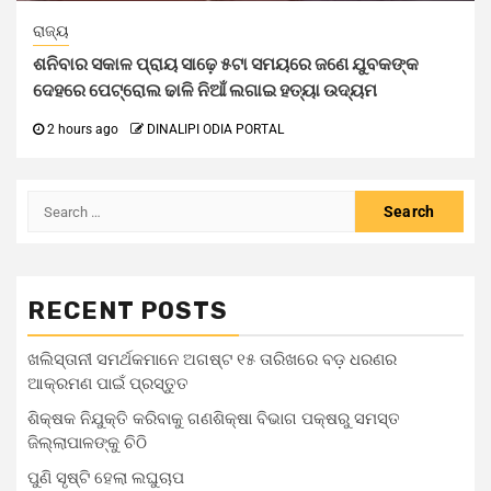
ରାଜ୍ୟ
ଶନିବାର ସକାଳ ପ୍ରାୟ ସାଢ଼େ ୫ଟା ସମୟରେ ଜଣେ ଯୁବକଙ୍କ
ଦେହରେ ପେଟ୍ରୋଲ ଢାଳି ନିଆଁ ଲଗାଇ ହତ୍ୟା ଉଦ୍ୟମ
2 hours ago
DINALIPI ODIA PORTAL
RECENT POSTS
ଖଲିସ୍ତାନୀ ସମର୍ଥକମାନେ ଅଗଷ୍ଟ ୧୫ ତାରିଖରେ ବଡ଼ ଧରଣର
ଆକ୍ରମଣ ପାଇଁ ପ୍ରସ୍ତୁତ
ଶିକ୍ଷକ ନିଯୁକ୍ତି କରିବାକୁ ଗଣଶିକ୍ଷା ବିଭାଗ ପକ୍ଷରୁ ସମସ୍ତ
ଜିଲ୍ଲାପାଳଙ୍କୁ ଚିଠି
ପୁଣି ସୃଷ୍ଟି ହେଲା ଲଘୁଚାପ