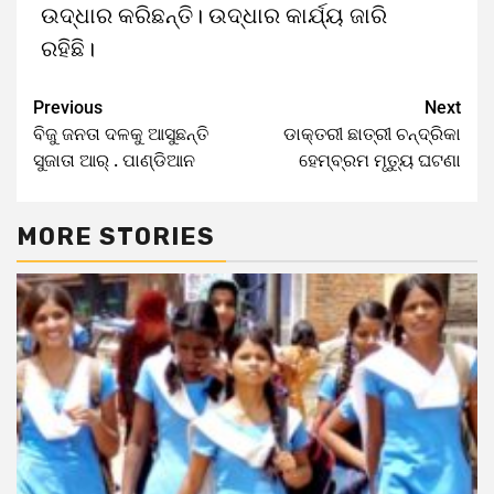
ଉଦ୍ଧାର କରିଛନ୍ତି। ଉଦ୍ଧାର କାର୍ଯ୍ୟ ଜାରି
ରହିଛି।
Previous
Next
ବିଜୁ ଜନତା ଦଳକୁ ଆସୁଛନ୍ତି
ଡାକ୍ତରୀ ଛାତ୍ରୀ ଚନ୍ଦ୍ରିକା
ସୁଜାତା ଆର୍ . ପାଣ୍ଡିଆନ
ହେମ୍ବ୍ରମ ମୃତ୍ୟୁ ଘଟଣା
MORE STORIES