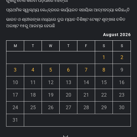
ରୁଷରୁ ତେଲ କିଣିବା ପଡ଼ିପାରେ ମହଙ୍ଗା
ପ୍ରାଥମିକ ସ୍ୱାସ୍ଥ୍ୟ କେନ୍ଦ୍ରରେ କାର୍ଯ୍ୟରତ ସହାୟିକା ଆତ୍ମହତ୍ୟା କରିଛନ୍ତି
ଭାରତ ଓ ଶ୍ରୀଲଙ୍କା ମଧ୍ୟରେ ଦୁଇ ମ୍ୟାଚ ବିଶିଷ୍ଟ ଟେଷ୍ଟ ଶୃଙ୍ଖଳା ଚଳିତ
ଅଗଷ୍ଟ ୧୫ରୁ ଆରମ୍ଭ ହେଊଛି
August 2026
M
T
W
T
F
S
S
1
2
3
4
5
6
7
8
9
10
11
12
13
14
15
16
17
18
19
20
21
22
23
24
25
26
27
28
29
30
31