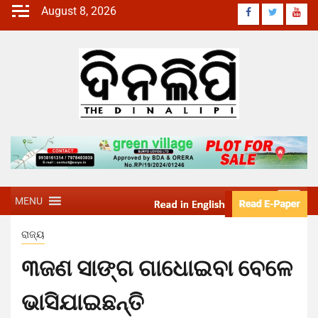
August 8, 2026
MENU
ରାଜ୍ୟ
୩ଜଣ ସାଙ୍ଗ ଗାଧୋଇବା ବେଳେ
ଭାସିଯାଇଛନ୍ତି