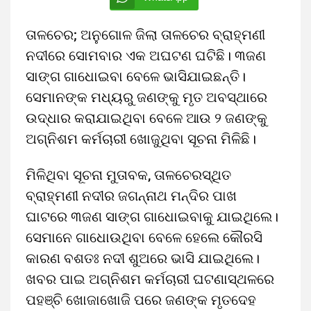
ତାଳଚେର; ଅନୁଗୋଳ ଜିଲା ତାଳଚେର ବ୍ରାହ୍ମଣୀ
ନଦୀରେ ସୋମବାର ଏକ ଅଘଟଣ ଘଟିଛି। ୩ଜଣ
ସାଙ୍ଗ ଗାଧୋଇବା ବେଳେ ଭାସିଯାଇଛନ୍ତି।
ସେମାନଙ୍କ ମଧ୍ୟରୁ ଜଣଙ୍କୁ ମୃତ ଅବସ୍ଥାରେ
ଉଦ୍ଧାର କରାଯାଇଥିବା ବେଳେ ଆଉ ୨ ଜଣଙ୍କୁ
ଅଗ୍ନିଶମ କର୍ମଚାରୀ ଖୋଜୁଥିବା ସୂଚନା ମିଳିଛି।
ମିଳିଥିବା ସୂଚନା ମୁତାବକ, ତାଳଚେରସ୍ଥିତ
ବ୍ରାହ୍ମଣୀ ନଦୀର ଜଗନ୍ନାଥ ମନ୍ଦିର ପାଖ
ଘାଟରେ ୩ଜଣ ସାଙ୍ଗ ଗାଧୋଇବାକୁ ଯାଇଥିଲେ।
ସେମାନେ ଗାଧୋଉଥିବା ବେଳେ ହେଲେ କୌରସି
କାରଣ ବଶତଃ ନଦୀ ଶୁଅରେ ଭାସି ଯାଇଥିଲେ।
ଖବର ପାଇ ଅଗ୍ନିଶମ କର୍ମଚାରୀ ଘଟଣାସ୍ଥଳରେ
ପହଞ୍ଚି ଖୋଜାଖୋଜି ପରେ ଜଣଙ୍କ ମୃତଦେହ