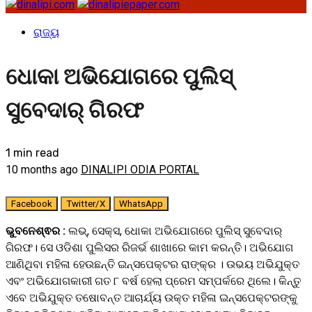
ରାଜ୍ୟ
ଧୋକା ଅଭିଯୋଗରେ ପୁଲିସ୍‌
ସୁବେଦାର୍‌ ଗିରଫ
1 min read
10 months ago
DINALIPI ODIA PORTAL
Facebook
Twitter/X
WhatsApp
ଭୁବନେଶ୍ଵର :
ଲଭ୍‌, ସେକ୍ସ, ଧୋକା ଅଭିଯୋଗରେ ପୁଲିସ୍‌ ସୁବେଦାର୍‌
ଗିରଫ। ସେ ଓଡିଶା ପୁଲିସର ରିଜର୍ଭ ଶାଖାରେ କାମ କରନ୍ତି। ଅଭିଯୋଗ
ଆଣିଥିବା ମହିଳା ହେଉଛନ୍ତି ଇନ୍ସପେକ୍ଟର ରାଙ୍କ୍‌ର । ଉଭୟ ଅଭିଯୁକ୍ତ
ଏବଂ ଅଭିଯୋଗକାରୀ ଗତ ୮ ବର୍ଷ ହେଲା ପ୍ରେମ ସମ୍ପର୍କରେ ଥିଲେ। କିନ୍ତୁ
ଏବେ​‌ ଅଭିଯୁକ୍ତ ତଷୋବନ୍ତ ଆଚାର୍ଯ୍ୟ ଉକ୍ତ ମହିଳା ଇନ୍ସପେକ୍ଟରଙ୍କୁ