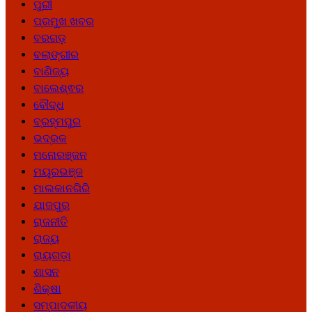
ପୁରୀ
ପ୍ରମୁଖ ଖବର
ବରଗଡ଼
ବଲାଙ୍ଗୀର
ବାଣିଜ୍ୟ
ବାଲେଶ୍ଵର
ବୌଦ୍ଧ
ବ୍ରହ୍ମପୁର
ଭଦ୍ରକ
ମନୋରଞ୍ଜନ
ମୟୂରଭଞ୍ଜ
ମାଲକାନଗିରି
ଯାଜପୁର
ରାଜନୀତି
ରାଜ୍ୟ
ରାୟଗଡ଼ା
ଶାସନ
ଶିକ୍ଷା
ସମ୍ପାଦକୀୟ