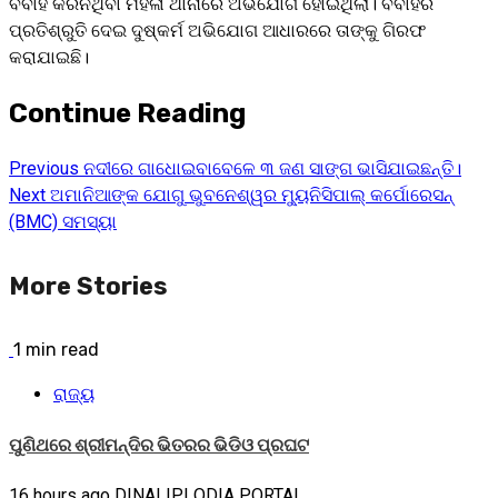
ବିବାହ କରିନଥିବା ମହିଳା ଥାନାରେ ଅଭିଯୋଗ ହୋଇଥିଲା। ବିବାହର
ପ୍ରତିଶ୍ରୁତି ଦେଇ ଦୁଷ୍କର୍ମ ଅଭିଯୋଗ ଆଧାରରେ ତାଙ୍କୁ ଗିରଫ
କରାଯାଇଛି।
Continue Reading
Previous
ନଦୀରେ ଗାଧୋଇବାବେଳେ ୩ ଜଣ ସାଙ୍ଗ ଭାସିଯାଇଛନ୍ତି।
Next
ଅମାନିଆଙ୍କ ଯୋଗୁ ଭୁବନେଶ୍ୱର ମ୍ୟୁନିସିପାଲ୍ କର୍ପୋରେସନ୍
(BMC) ସମସ୍ୟା
More Stories
1 min read
ରାଜ୍ୟ
ପୁଣିଥରେ ଶ୍ରୀମନ୍ଦିର ଭିତରର ଭିଡିଓ ପ୍ରଘଟ
16 hours ago
DINALIPI ODIA PORTAL