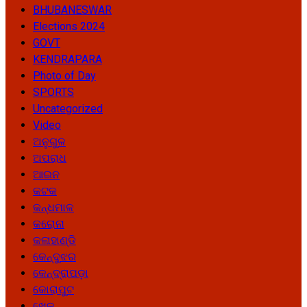
BHUBANESWAR
Elections 2024
GOVT
KENDRAPARA
Photo of Day
SPORTS
Uncategorized
Video
ଅନୁଗୁଳ
ଅପରାଧ
ଆଇନ
କଟକ
କନ୍ଧମାଳ
କରୋନା
କଳାହାଣ୍ଡି
କେନ୍ଦୁଝର
କେନ୍ଦ୍ରାପଡ଼ା
କୋରାପୁଟ
ଖେଳ