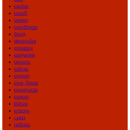
ଖୋର୍ଦ୍ଧା
ଗଜପତି
ଗଞ୍ଜାମ
ଜଗତସିଂହପୁର
ଜିଲ୍ଲା
ଜୀବନଚର୍ଯ୍ୟା
ଝାରସୁଗୁଡ଼ା
ଢେଙ୍କାନାଳ
ତାଳଚେର
ଦୁର୍ଘଟଣା
ଦେବଗଡ଼
ଦେଶ- ବିଦେଶ
ନବରଙ୍ଗପୁର
ନୟାଗଡ଼
ନିର୍ବାଚନ
ନୂଆପଡ଼ା
ନ୍ୟାୟ
ପାଣିପାଗ