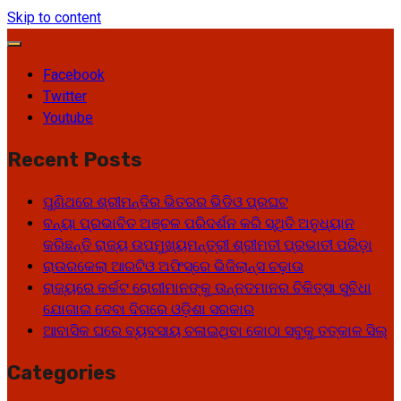
Skip to content
Facebook
Twitter
Youtube
Recent Posts
ପୁଣିଥରେ ଶ୍ରୀମନ୍ଦିର ଭିତରର ଭିଡିଓ ପ୍ରଘଟ
ବନ୍ୟା ପ୍ରଭାବିତ ଅଞ୍ଚଳ ପରିଦର୍ଶନ କରି ସ୍ଥିତି ଅନୁଧ୍ୟାନ
କରିଛନ୍ତି ରାଜ୍ୟ ଉପମୁଖ୍ୟମନ୍ତ୍ରୀ ଶ୍ରୀମତୀ ପ୍ରଭାତୀ ପରିଡ଼ା
ରାଉରକେଲା ଆରଟିଓ ଅଫିସ୍‌ରେ ଭିଜିଲାନ୍ସ ଚଢ଼ାଉ
ରାଜ୍ୟରେ କର୍କଟ ରୋଗୀମାନଙ୍କୁ ଉନ୍ନତମାନର ଚିକିତ୍ସା ସୁବିଧା
ଯୋଗାଇ ଦେବା ଦିଗରେ ଓଡ଼ିଶା ସରକାର
ଆବାସିକ ଘରେ ବ୍ୟବସାୟ ଚଳାଇଥିବା କୋଠା ସବୁକୁ ତତ୍କାଳ ସିଲ୍‌
Categories