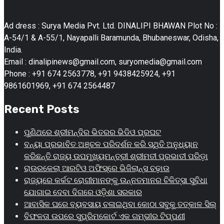
Ad dress : Surya Media Pvt. Ltd. DINALIPI BHAWAN Plot No :
A-54/1 & A-55/1, Nayapalli Baramunda, Bhubaneswar, Odisha,
India.
Email : dinalipinews@gmail.com, suryomedia@gmail.com
Phone : +91 674 2563778, +91 9438425924, +91
9861601969, +91 674 2564487
Recent Posts
ପୁଣିଥରେ ଶ୍ରୀମନ୍ଦିର ଭିତରର ଭିଡିଓ ପ୍ରଘଟ
ବନ୍ୟା ପ୍ରଭାବିତ ଅଞ୍ଚଳ ପରିଦର୍ଶନ କରି ସ୍ଥିତି ଅନୁଧ୍ୟାନ
କରିଛନ୍ତି ରାଜ୍ୟ ଉପମୁଖ୍ୟମନ୍ତ୍ରୀ ଶ୍ରୀମତୀ ପ୍ରଭାତୀ ପରିଡ଼ା
ରାଉରକେଲା ଆରଟିଓ ଅଫିସ୍‌ରେ ଭିଜିଲାନ୍ସ ଚଢ଼ାଉ
ରାଜ୍ୟରେ କର୍କଟ ରୋଗୀମାନଙ୍କୁ ଉନ୍ନତମାନର ଚିକିତ୍ସା ସୁବିଧା
ଯୋଗାଇ ଦେବା ଦିଗରେ ଓଡ଼ିଶା ସରକାର
ଆବାସିକ ଘରେ ବ୍ୟବସାୟ ଚଳାଇଥିବା କୋଠା ସବୁକୁ ତତ୍କାଳ ସିଲ୍‌
ବିଫଳତା ଉପରେ ସୁପ୍ରିମକୋର୍ଟ ଏକ ଗମ୍ଭୀର ଟିପ୍ପଣୀ