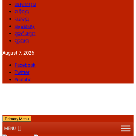
ସମ୍ବଲପୁର
ସାହିତ୍ୟ
ସାହିତ୍ୟ
ସୁନ୍ଦରଗଡ଼
ସୁବର୍ଣ୍ଣପୁର
ସୁଯୋଗ
August 7, 2026
Facebook
Twitter
Youtube
Primary Menu
MENU