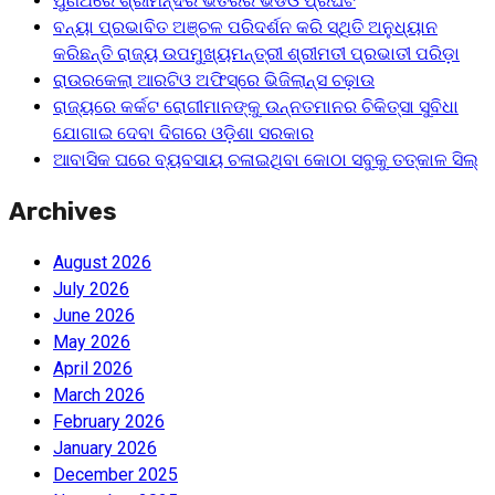
ପୁଣିଥରେ ଶ୍ରୀମନ୍ଦିର ଭିତରର ଭିଡିଓ ପ୍ରଘଟ
ବନ୍ୟା ପ୍ରଭାବିତ ଅଞ୍ଚଳ ପରିଦର୍ଶନ କରି ସ୍ଥିତି ଅନୁଧ୍ୟାନ
କରିଛନ୍ତି ରାଜ୍ୟ ଉପମୁଖ୍ୟମନ୍ତ୍ରୀ ଶ୍ରୀମତୀ ପ୍ରଭାତୀ ପରିଡ଼ା
ରାଉରକେଲା ଆରଟିଓ ଅଫିସ୍‌ରେ ଭିଜିଲାନ୍ସ ଚଢ଼ାଉ
ରାଜ୍ୟରେ କର୍କଟ ରୋଗୀମାନଙ୍କୁ ଉନ୍ନତମାନର ଚିକିତ୍ସା ସୁବିଧା
ଯୋଗାଇ ଦେବା ଦିଗରେ ଓଡ଼ିଶା ସରକାର
ଆବାସିକ ଘରେ ବ୍ୟବସାୟ ଚଳାଇଥିବା କୋଠା ସବୁକୁ ତତ୍କାଳ ସିଲ୍‌
Archives
August 2026
July 2026
June 2026
May 2026
April 2026
March 2026
February 2026
January 2026
December 2025