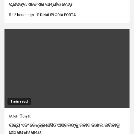
ପ୍ରସଙ୍ଗ ଏବେ ଏକ ଗମ୍ଭୀର ମୋଡ଼
12 hours ago
DINALIPI ODIA PORTAL
1 min read
ଦେଶ- ବିଦେଶ
ରାଜ୍ୟ ଏବଂ କେନ୍ଦ୍ରଶାସିତ ଅଞ୍ଚଳଙ୍କୁ ଜବାବ ଦାଖଲ କରିବାକୁ
ଛଅ ସପ୍ତାହ ସମୟ