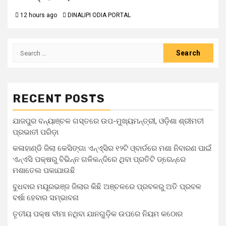
12 hours ago
DINALIPI ODIA PORTAL
RECENT POSTS
ଯାଜପୁର ବନ୍ୟାଞ୍ଚଳ ଗସ୍ତରେ ଉପ-ମୁଖ୍ୟମନ୍ତ୍ରୀ, ଓଡ଼ିଶା ଶ୍ରୀମତୀ
ପ୍ରଭାତୀ ପରିଡ଼ା
କଳାହାଣ୍ଡି ଜିଲା କେସିଙ୍ଗା ଏନ୍‌ଏ୍‌ସିର ୧୨ଟି ଓ୍ବାର୍ଡରେ ମଶା ନିବାରଣ ପାଇଁ
ଏନ୍‌ଏସି ପକ୍ଷରୁ ବିଭିନ୍ନ ଗଳିକନ୍ଦିରେ ଥିବା ପ୍ରତିଟି ଡ୍ରେନ୍‌ରେ
ମଶାତେଲ ପକାଯାଉଛି
ବୁଧବାର ମୟୂରଭଞ୍ଜ ଜିଲାର କିଛି ଅଞ୍ଚଳରେ ପ୍ରବଳରୁ ଅତି ପ୍ରବଳ
ବର୍ଷା ହେବାର ସମ୍ଭାବନା
ତୃତୀୟ ପକ୍ଷ ବୀମା ନଥିବା ଯାନଗୁଡ଼ିକ ଉପରେ ନିୟମ କଠୋର