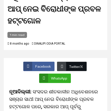
ଆପ୍ ନେଇ ବିରୋଧୀଙ୍କ ପ୍ରବଳ
ହଟ୍ଟଗୋଳ
1 min read
8 months ago
DINALIPI ODIA PORTAL
Facebook
Twitter/X
WhatsApp
ନୂଆଦିଲ୍ଲୀ:
ସଂସଦର ଶୀତକାଳୀନ ଅଧିବେଶନରେ
ସଞ୍ଚାର ସାଥୀ ଆପ୍ ନେଇ ବିରୋଧୀଙ୍କ ପ୍ରବଳ
ହଟ୍ଟଗୋଳ ପରେ, ସରକାର ଆପ୍ ପୂର୍ବରୁ