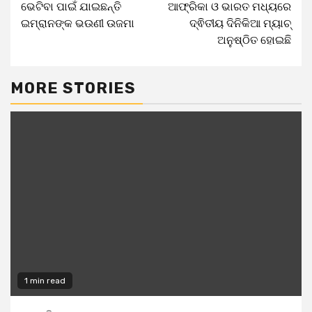
ଭେଟିବା ପାଇଁ ଯାଇଛନ୍ତି
ଆଫ୍ରିକା ଓ ଭାରତ ମଧ୍ୟରେ
ଇମ୍ରାନଙ୍କ ଭଉଣୀ ଉଜମା
ଦ୍ଵିତୀୟ ଦିନିକିଆ ମ୍ୟାଚ୍
ଅନୁଷ୍ଠିତ ହୋଇଛି
MORE STORIES
1 min read