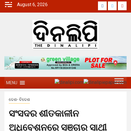
August 6, 2026
MENU
ଦେଶ- ବିଦେଶ
ସଂସଦର ଶୀତକାଳୀନ
ଅଧିବେଶନରେ ସଞ୍ଚାର ସାଥୀ