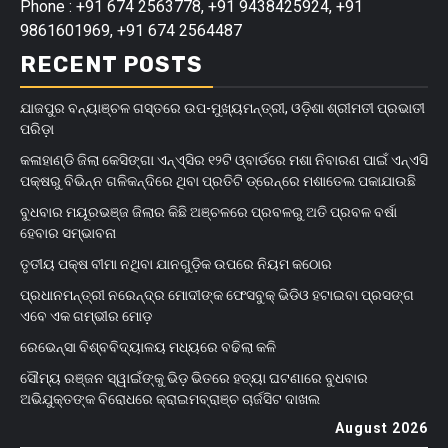
Phone : +91 674 2563778, +91 9438425924, +91
9861601969, +91 674 2564487
RECENT POSTS
ଯାଜପୁର ବନ୍ୟାଞ୍ଚଳ ଗସ୍ତରେ ଉପ-ମୁଖ୍ୟମନ୍ତ୍ରୀ, ଓଡ଼ିଶା ଶ୍ରୀମତୀ ପ୍ରଭାତୀ
ପରିଡ଼ା
କଳାହାଣ୍ଡି ଜିଲା କେସିଙ୍ଗା ଏନ୍‌ଏ୍‌ସିର ୧୨ଟି ଓ୍ବାର୍ଡରେ ମଶା ନିବାରଣ ପାଇଁ ଏନ୍‌ଏସି
ପକ୍ଷରୁ ବିଭିନ୍ନ ଗଳିକନ୍ଦିରେ ଥିବା ପ୍ରତିଟି ଡ୍ରେନ୍‌ରେ ମଶାତେଲ ପକାଯାଉଛି
ବୁଧବାର ମୟୂରଭଞ୍ଜ ଜିଲାର କିଛି ଅଞ୍ଚଳରେ ପ୍ରବଳରୁ ଅତି ପ୍ରବଳ ବର୍ଷା
ହେବାର ସମ୍ଭାବନା
ତୃତୀୟ ପକ୍ଷ ବୀମା ନଥିବା ଯାନଗୁଡ଼ିକ ଉପରେ ନିୟମ କଠୋର
ପ୍ରଧାନମନ୍ତ୍ରୀ ନରେନ୍ଦ୍ର ମୋଦୀଙ୍କ ଫେସବୁକ୍ ଭିଡିଓ ହଟାଇବା ପ୍ରସଙ୍ଗ
ଏବେ ଏକ ଗମ୍ଭୀର ମୋଡ଼
ରେଭେନ୍ସା ବିଶ୍ବବିଦ୍ୟାଳୟ ମଧ୍ୟରେ ବଢିଲା କଳି
ସୌମ୍ୟ ରଞ୍ଜନ ସ୍ୱାଇଁଙ୍କୁ ଭିଡ଼ ଭିତରେ ହତ୍ୟା ଘଟଣାରେ ବୁଧବାର
ଅଭିଯୁକ୍ତଙ୍କ ବିରୋଧରେ କ୍ରାଇମବ୍ରାଞ୍ଚ ଚାର୍ଜସିଟ ଦାଖଲ
August 2026