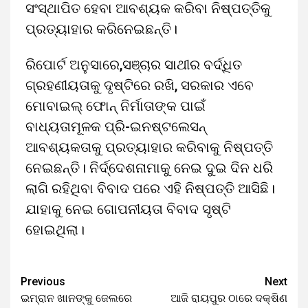
ସଂସ୍ଥାପିତ ହେବା ଆବଶ୍ୟକ କରିବା ନିଷ୍ପତ୍ତିକୁ
ପ୍ରତ୍ୟାହାର କରିନେଇଛନ୍ତି।
ରିପୋର୍ଟ ଅନୁସାରେ,ସଞ୍ଚାର ସାଥୀର ବର୍ଦ୍ଧିତ
ଗ୍ରହଣୀୟତାକୁ ଦୃଷ୍ଟିରେ ରଖି, ସରକାର ଏବେ
ମୋବାଇଲ୍ ଫୋନ୍ ନିର୍ମାତାଙ୍କ ପାଇଁ
ବାଧ୍ୟତାମୂଳକ ପ୍ରି-ଇନଷ୍ଟଲେସନ୍
ଆବଶ୍ୟକତାକୁ ପ୍ରତ୍ୟାହାର କରିବାକୁ ନିଷ୍ପତ୍ତି
ନେଇଛନ୍ତି। ନିର୍ଦ୍ଦେଶନାମାକୁ ନେଇ ଦୁଇ ଦିନ ଧରି
ଲାଗି ରହିଥିବା ବିବାଦ ପରେ ଏହି ନିଷ୍ପତ୍ତି ଆସିଛି।
ଯାହାକୁ ନେଇ ଗୋପନୀୟତା ବିବାଦ ସୃଷ୍ଟି
ହୋଇଥିଲା।
Previous
Next
ଇମ୍ରାନ ଖାନଙ୍କୁ ଜେଲରେ
ଆଜି ରାୟପୁର ଠାରେ ଦକ୍ଷିଣ