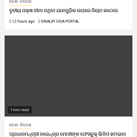
ଦେଶ- ବିଦେଶ
ତୃତୀୟ ପକ୍ଷ ବୀମା ନଥିବା ଯାନଗୁଡ଼ିକ ଉପରେ ନିୟମ କଠୋର
12 hours ago
DINALIPI ODIA PORTAL
1 min read
ଦେଶ- ବିଦେଶ
ପ୍ରଧାନମନ୍ତ୍ରୀ ନରେନ୍ଦ୍ର ମୋଦୀଙ୍କ ଫେସବୁକ୍ ଭିଡିଓ ହଟାଇବା