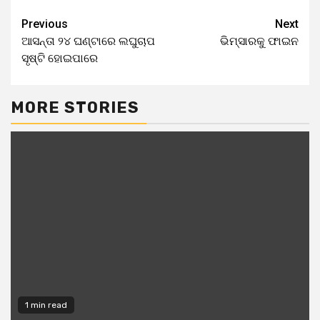
Previous
Next
ଆସନ୍ତା ୨୪ ଘଣ୍ଟାରେ ଲଘୁଚାପ
ଭିମ୍‌ସାରକୁ ଫାଇନ
ସୃଷ୍ଟି ହୋଇପାରେ
MORE STORIES
1 min read