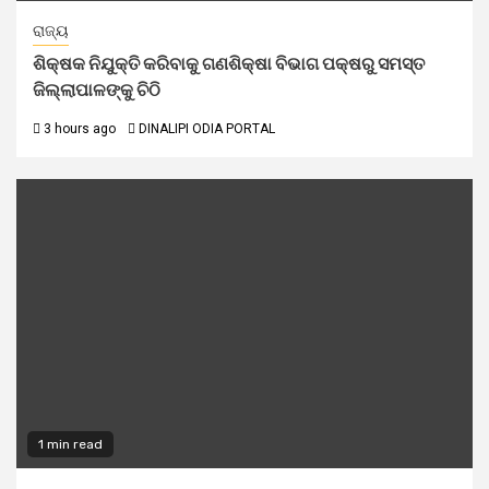
ରାଜ୍ୟ
ଶିକ୍ଷକ ନିଯୁକ୍ତି କରିବାକୁ ଗଣଶିକ୍ଷା ବିଭାଗ ପକ୍ଷରୁ ସମସ୍ତ
ଜିଲ୍ଲାପାଳଙ୍କୁ ଚିଠି
3 hours ago
DINALIPI ODIA PORTAL
1 min read