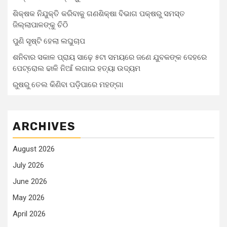
ଶିକ୍ଷକ ନିଯୁକ୍ତି କରିବାକୁ ଗଣଶିକ୍ଷା ବିଭାଗ ପକ୍ଷରୁ ସମସ୍ତ
ଜିଲ୍ଲାପାଳଙ୍କୁ ଚିଠି
ପୁଣି ସୃଷ୍ଟି ହେଲା ଲଘୁଚାପ
ଶନିବାର ସକାଳ ପ୍ରାୟ ସାଢ଼େ ୫ଟା ସମୟରେ ଜଣେ ଯୁବକଙ୍କ ଦେହରେ
ପେଟ୍ରୋଲ ଢାଳି ନିଆଁ ଲଗାଇ ହତ୍ୟା ଉଦ୍ୟମ
ରୁଷରୁ ତେଲ କିଣିବା ପଡ଼ିପାରେ ମହଙ୍ଗା
ARCHIVES
August 2026
July 2026
June 2026
May 2026
April 2026