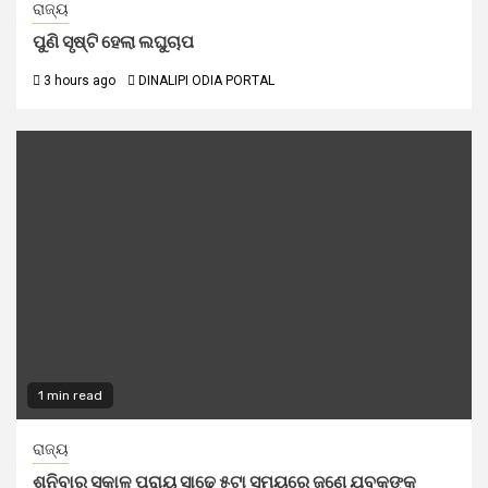
ରାଜ୍ୟ
ପୁଣି ସୃଷ୍ଟି ହେଲା ଲଘୁଚାପ
3 hours ago
DINALIPI ODIA PORTAL
1 min read
ରାଜ୍ୟ
ଶନିବାର ସକାଳ ପ୍ରାୟ ସାଢ଼େ ୫ଟା ସମୟରେ ଜଣେ ଯୁବକଙ୍କ