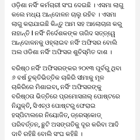
ଓଡ଼ିଶା ନର୍ସିଂ କର୍ମଚାରୀ ସଂଘ ଦେଇଛି । ଏସମା ଲାଗୁ
କଲେ ମଧ୍ୟ ଆନ୍ଦୋଳନ ଚାଲୁ ରହିବ । ଏସମା
ଲାଗୁ କରାଯାଇଛି କିନ୍ତୁ ଆମ ସହ ଆଲୋଚାନା କରୁ
ନାହାନ୍ତି I ନର୍ସିଂ ନିର୍ଦେଶକଙ୍କ ତାଗିଦ ସତ୍ତ୍ୱେ
ଆନ୍ଦୋଳନକୁ ଓହ୍ଲାଇବ ନର୍ସିଂ ଅଫିସର ବୋଲି
ଅଲ ଓଡିଶା ନର୍ସିଂ ଅଫିସର ଶୁଚିସ୍ମିତ ଦାଶ ।
ବରିଷ୍ଠ ନର୍ସିଂ ଅଫିସରଙ୍କର ୨୦୧୩ ପୂର୍ବରୁ ଥିବା
୬ ବର୍ଷ ଚୁକ୍ତିଭିତ୍ତିକ ଚାକିରି ସୀମାକୁ ମୂଳ
ଚାକିରିରେ ମିଶାଇବା, ନର୍ସିଂ ଅଫିସରଙ୍କୁ
ବରିଷ୍ଠତା ଭିତ୍ତିରେ ପ୍ରମୋସନାଲ୍‌ ପୋଷ୍ଟରେ
ନିଯୁକ୍ତି, ସିଏଚ୍‌ଓ ପୋଷ୍ଟରୁ ଫେରାଇ
ହସ୍ପିଟାଲରେ ନିୟୋଜିତ, ଡ୍ରେସ୍‌କୋଡ୍‌
ପରିବର୍ତ୍ତନ, ଛୁଟି ଅସଙ୍ଗତିକୁ ଦୂର କରିବା ଆଦି
ଦାବି ରହିଛି ବୋଲି ସଂଘ କହିଛି ।