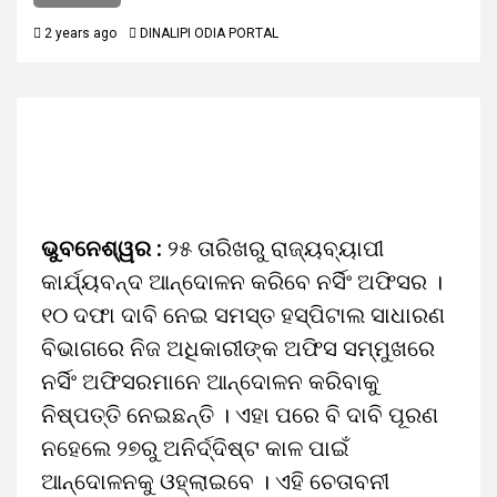
2 years ago
DINALIPI ODIA PORTAL
ଭୁବନେଶ୍ୱର :
୨୫ ତାରିଖରୁ ରାଜ୍ୟବ୍ୟାପୀ
କାର୍ଯ୍ୟବନ୍ଦ ଆନ୍ଦୋଳନ କରିବେ ନର୍ସିଂ ଅଫିସର ।
୧୦ ଦଫା ଦାବି ନେଇ ସମସ୍ତ ହସ୍ପିଟାଲ ସାଧାରଣ
ବିଭାଗରେ ନିଜ ଅଧିକାରୀଙ୍କ ଅଫିସ ସମ୍ମୁଖରେ
ନର୍ସିଂ ଅଫିସରମାନେ ଆନ୍ଦୋଳନ କରିବାକୁ
ନିଷ୍ପତ୍ତି ନେଇଛନ୍ତି । ଏହା ପରେ ବି ଦାବି ପୂରଣ
ନହେଲେ ୨୭ରୁ ଅନିର୍ଦ୍ଦିଷ୍ଟ କାଳ ପାଇଁ
ଆନ୍ଦୋଳନକୁ ଓହ୍ଲାଇବେ । ଏହି ଚେତାବନୀ