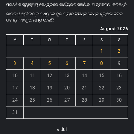
ପ୍ରାଥମିକ ସ୍ୱାସ୍ଥ୍ୟ କେନ୍ଦ୍ରରେ କାର୍ଯ୍ୟରତ ସହାୟିକା ଆତ୍ମହତ୍ୟା କରିଛନ୍ତି
ଭାରତ ଓ ଶ୍ରୀଲଙ୍କା ମଧ୍ୟରେ ଦୁଇ ମ୍ୟାଚ ବିଶିଷ୍ଟ ଟେଷ୍ଟ ଶୃଙ୍ଖଳା ଚଳିତ
ଅଗଷ୍ଟ ୧୫ରୁ ଆରମ୍ଭ ହେଊଛି
August 2026
M
T
W
T
F
S
S
1
2
3
4
5
6
7
8
9
10
11
12
13
14
15
16
17
18
19
20
21
22
23
24
25
26
27
28
29
30
31
« Jul