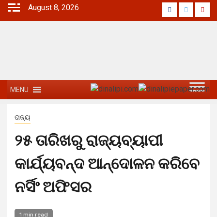
August 8, 2026
MENU
ରାଜ୍ୟ
୨୫ ତାରିଖରୁ ରାଜ୍ୟବ୍ୟାପୀ
କାର୍ଯ୍ୟବନ୍ଦ ଆନ୍ଦୋଳନ କରିବେ
ନର୍ସିଂ ଅଫିସର
1 min read