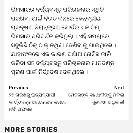
ଭିମସାରର ବର୍ଜ୍ୟବସ୍ତୁ ପରିଚାଳନାର ସ୍ଥିତି
ପରଖିବା ପାଇଁ ବିଗତ ଦିନରେ କେନ୍ଦ୍ରୀୟ
ପ୍ରଦୂଷଣ ନିୟନ୍ତ୍ରଣ ବୋର୍ଡର ଏକ ଟିମ୍
ଭିମସାର ପରିଦର୍ଶନ କରିଥିଲା । ଏହି ସମୟରେ
ସବୁକିଛି ଠିକ୍ ଠାକ୍ ନଥିବା ଦେଖିବାକୁ ପାଇଥିଲେ ।
ଯାହାଫଳରେ ଏକ କାରଣ ଦର୍ଶାଅ ନୋଟିସ ଜାରି
କରିବା ସହ ବର୍ଜ୍ୟବସ୍ତୁ ପରିଚାଳନାର ମାନଦଣ୍ଡ
ପୂରଣ ପାଇଁ ନିର୍ଦ୍ଦେଶ ଦେଇଥିଲେ ।
Previous
Next
୨୫ ତାରିଖରୁ ରାଜ୍ୟବ୍ୟାପୀ
ମେଜରଙ୍କ ବାନ୍ଧବୀଙ୍କୁ ମିଳିଲା
କାର୍ଯ୍ୟବନ୍ଦ ଆନ୍ଦୋଳନ କରିବେ
ସୁରକ୍ଷା ଅଧିକାରୀ
ନର୍ସିଂ ଅଫିସର
MORE STORIES