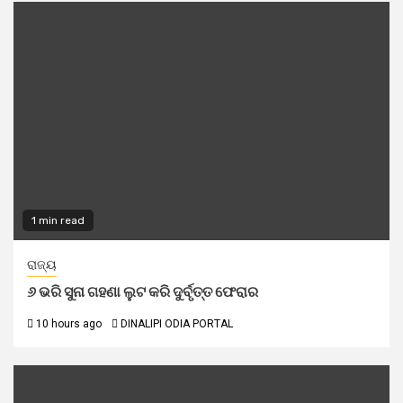
1 min read
ରାଜ୍ୟ
୬ ଭରି ସୁନା ଗହଣା ଲୁଟ କରି ଦୁର୍ବୃତ୍ତ ଫେରାର
10 hours ago
DINALIPI ODIA PORTAL