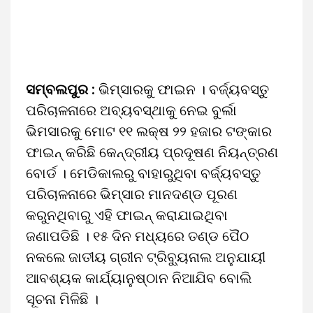
ସମ୍ବଲପୁର :
ଭିମ୍‌ସାରକୁ ଫାଇନ । ବର୍ଜ୍ୟବସ୍ତୁ
ପରିଚାଳନାରେ ଅବ୍ୟବସ୍ଥାକୁ ନେଇ ବୁର୍ଲା
ଭିମସାରକୁ ମୋଟ ୧୧ ଲକ୍ଷ ୨୨ ହଜାର ଟଙ୍କାର
ଫାଇନ୍‌ କରିଛି କେନ୍ଦ୍ରୀୟ ପ୍ରଦୂଷଣ ନିୟନ୍ତ୍ରଣ
ବୋର୍ଡ । ମେଡିକାଲରୁ ବାହାରୁଥିବା ବର୍ଜ୍ୟବସ୍ତୁ
ପରିଚାଳନାରେ ଭିମ୍‌ସାର ମାନଦଣ୍ଡ ପୂରଣ
କରୁନଥିବାରୁ ଏହି ଫାଇନ୍‌ କରାଯାଇଥିବା
ଜଣାପଡିଛି । ୧୫ ଦିନ ମଧ୍ୟରେ ତଣ୍ଡ ପୈଠ
ନକଲେ ଜାତୀୟ ଗ୍ରୀନ ଟ୍ରିବ୍ୟୁନାଲ ଅନୁଯାୟୀ
ଆବଶ୍ୟକ କାର୍ଯ୍ୟାନୁଷ୍ଠାନ ନିଆଯିବ ବୋଲି
ସୂଚନା ମିଳିଛି ।