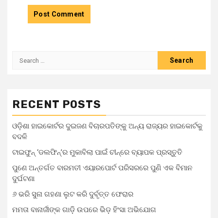
RECENT POSTS
ଓଡ଼ିଶା ହାଇକୋର୍ଟର ଦୁଇଜଣ ବିଚାରପତିଙ୍କୁ ଅନ୍ୟ ରାଜ୍ୟର ହାଇକୋର୍ଟକୁ
ବଦଳି
ଟାଇଫୁନ୍ ‘ଡଲଫିନ୍’ର ମୁକାବିଲା ପାଇଁ ଚୀନ୍‌ରେ ବ୍ୟାପକ ପ୍ରସ୍ତୁତି
ପୁଣେ ଅନ୍ତର୍ଗତ ବାରମତୀ ଏୟାରପୋର୍ଟ ପରିସରରେ ପୁଣି ଏକ ବିମାନ
ଦୁର୍ଘଟଣା
୬ ଭରି ସୁନା ଗହଣା ଲୁଟ କରି ଦୁର୍ବୃତ୍ତ ଫେରାର
ମମତା ବାନାର୍ଜୀଙ୍କ ଗାଡ଼ି ଉପରେ ଭିଡ଼ ହିଂସା ଅଭିଯୋଗ