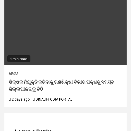
1 min read
ରାଜ୍ୟ
ଶିକ୍ଷକ ନିଯୁକ୍ତି କରିବାକୁ ଗଣଶିକ୍ଷା ବିଭାଗ ପକ୍ଷରୁ ସମସ୍ତ
ଜିଲ୍ଲାପାଳଙ୍କୁ ଚିଠି
2 days ago
DINALIPI ODIA PORTAL