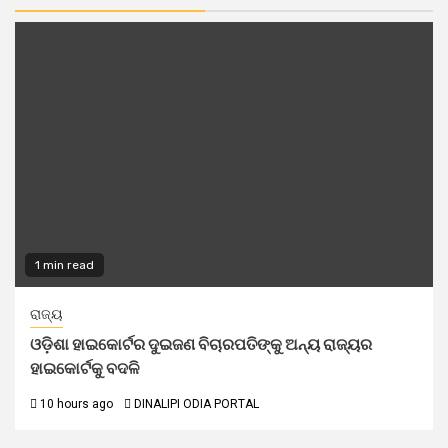
1 min read
ରାଜ୍ୟ
ଓଡ଼ିଶା ହାଇକୋର୍ଟର ଦୁଇଜଣ ବିଚାରପତିଙ୍କୁ ଅନ୍ୟ ରାଜ୍ୟର
ହାଇକୋର୍ଟକୁ ବଦଳି
10 hours ago
DINALIPI ODIA PORTAL