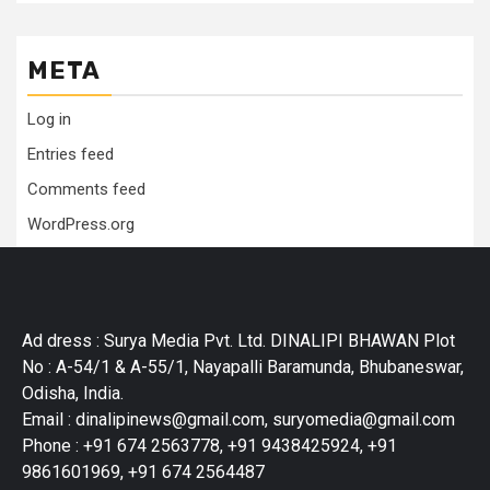
META
Log in
Entries feed
Comments feed
WordPress.org
Ad dress : Surya Media Pvt. Ltd. DINALIPI BHAWAN Plot
No : A-54/1 & A-55/1, Nayapalli Baramunda, Bhubaneswar,
Odisha, India.
Email : dinalipinews@gmail.com, suryomedia@gmail.com
Phone : +91 674 2563778, +91 9438425924, +91
9861601969, +91 674 2564487