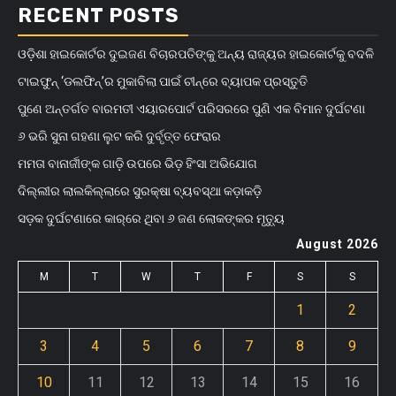
RECENT POSTS
ଓଡ଼ିଶା ହାଇକୋର୍ଟର ଦୁଇଜଣ ବିଚାରପତିଙ୍କୁ ଅନ୍ୟ ରାଜ୍ୟର ହାଇକୋର୍ଟକୁ ବଦଳି
ଟାଇଫୁନ୍ ‘ଡଲଫିନ୍’ର ମୁକାବିଲା ପାଇଁ ଚୀନ୍‌ରେ ବ୍ୟାପକ ପ୍ରସ୍ତୁତି
ପୁଣେ ଅନ୍ତର୍ଗତ ବାରମତୀ ଏୟାରପୋର୍ଟ ପରିସରରେ ପୁଣି ଏକ ବିମାନ ଦୁର୍ଘଟଣା
୬ ଭରି ସୁନା ଗହଣା ଲୁଟ କରି ଦୁର୍ବୃତ୍ତ ଫେରାର
ମମତା ବାନାର୍ଜୀଙ୍କ ଗାଡ଼ି ଉପରେ ଭିଡ଼ ହିଂସା ଅଭିଯୋଗ
ଦିଲ୍ଲୀର ଲାଲକିଲ୍ଲାରେ ସୁରକ୍ଷା ବ୍ୟବସ୍ଥା କଡ଼ାକଡ଼ି
ସଡ଼କ ଦୁର୍ଘଟଣାରେ କାର୍‌ରେ ଥିବା ୬ ଜଣ ଲୋକଙ୍କର ମୃତ୍ୟୁ
August 2026
M
T
W
T
F
S
S
1
2
3
4
5
6
7
8
9
10
11
12
13
14
15
16