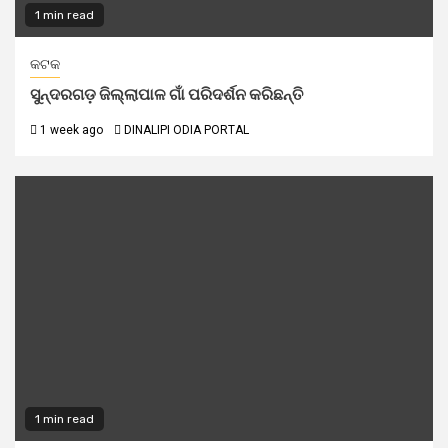
1 min read
କଟକ
ସୁନ୍ଦରଗଡ଼ ଜିଲ୍ଲାପାଳ ଗାଁ ପରିଦର୍ଶନ କରିଛନ୍ତି
1 week ago
DINALIPI ODIA PORTAL
1 min read