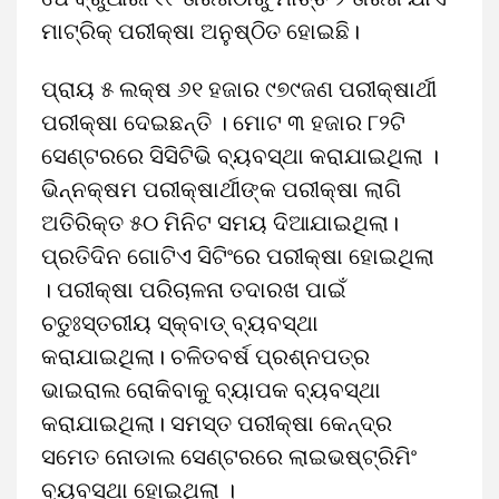
ମାଟ୍ରିକ୍ ପରୀକ୍ଷା ଅନୁଷ୍ଠିତ ହୋଇଛି।
ପ୍ରାୟ ୫ ଲକ୍ଷ ୬୧ ହଜାର ୯୭୯ଜଣ ପରୀକ୍ଷାର୍ଥୀ
ପରୀକ୍ଷା ଦେଇଛନ୍ତି । ମୋଟ ୩ ହଜାର ୮୨ଟି
ସେଣ୍ଟରରେ ସିସିଟିଭି ବ୍ୟବସ୍ଥା କରାଯାଇଥିଲା ।
ଭିନ୍ନକ୍ଷମ ପରୀକ୍ଷାର୍ଥୀଙ୍କ ପରୀକ୍ଷା ଲାଗି
ଅତିରିକ୍ତ ୫୦ ମିନିଟ ସମୟ ଦିଆଯାଇଥିଲା।
ପ୍ରତିଦିନ ଗୋଟିଏ ସିଟିଂରେ ପରୀକ୍ଷା ହୋଇଥିଲା
। ପରୀକ୍ଷା ପରିଚାଳନା ତଦାରଖ ପାଇଁ
ଚତୁଃସ୍ତରୀୟ ସ୍କ୍ବାଡ୍‌ ବ୍ୟବସ୍ଥା
କରାଯାଇଥିଲା। ଚଳିତବର୍ଷ ପ୍ରଶ୍ନପତ୍ର
ଭାଇରାଲ ରୋକିବାକୁ ବ୍ୟାପକ ବ୍ୟବସ୍ଥା
କରାଯାଇଥିଲା। ସମସ୍ତ ପରୀକ୍ଷା କେନ୍ଦ୍ର
ସମେତ ନୋଡାଲ ସେଣ୍ଟରରେ ଲାଇଭଷ୍ଟ୍ରିମିଂ
ବ୍ୟବସ୍ଥା ହୋଇଥିଲା ।