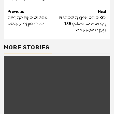
Continue
Previous
Next
ପଞ୍ଚାୟତ ଅଧିକାରୀ ଓଡ଼ିଶା
ଆମେରିକୀୟ ଯୁଦ୍ଧ ବିମାନ KC-
Reading
ଭିଜିଲାନ୍ସ ଦ୍ୱାରା ଗିରଫ
135 ଦୁର୍ଘଟଣାରେ ୪ଜଣ କ୍ରୁ
ସଦସ୍ୟଙ୍କର ମୃତ୍ୟୁ
MORE STORIES