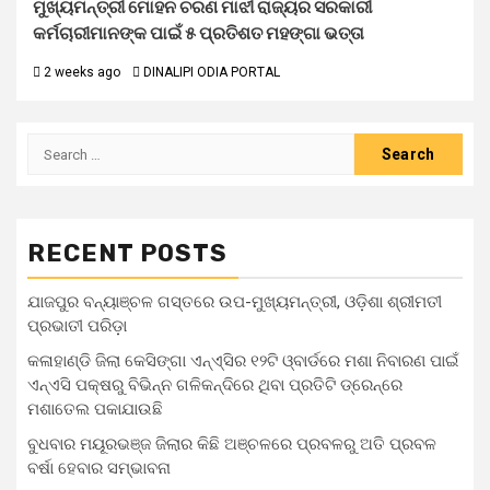
ମୁଖ୍ୟମନ୍ତ୍ରୀ ମୋହନ ଚରଣ ମାଝୀ ରାଜ୍ୟର ସରକାରୀ
କର୍ମଚାରୀମାନଙ୍କ ପାଇଁ ୫ ପ୍ରତିଶତ ମହଙ୍ଗା ଭତ୍ତା
2 weeks ago
DINALIPI ODIA PORTAL
Search
for:
RECENT POSTS
ଯାଜପୁର ବନ୍ୟାଞ୍ଚଳ ଗସ୍ତରେ ଉପ-ମୁଖ୍ୟମନ୍ତ୍ରୀ, ଓଡ଼ିଶା ଶ୍ରୀମତୀ
ପ୍ରଭାତୀ ପରିଡ଼ା
କଳାହାଣ୍ଡି ଜିଲା କେସିଙ୍ଗା ଏନ୍‌ଏ୍‌ସିର ୧୨ଟି ଓ୍ବାର୍ଡରେ ମଶା ନିବାରଣ ପାଇଁ
ଏନ୍‌ଏସି ପକ୍ଷରୁ ବିଭିନ୍ନ ଗଳିକନ୍ଦିରେ ଥିବା ପ୍ରତିଟି ଡ୍ରେନ୍‌ରେ
ମଶାତେଲ ପକାଯାଉଛି
ବୁଧବାର ମୟୂରଭଞ୍ଜ ଜିଲାର କିଛି ଅଞ୍ଚଳରେ ପ୍ରବଳରୁ ଅତି ପ୍ରବଳ
ବର୍ଷା ହେବାର ସମ୍ଭାବନା