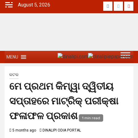
Skip
August 5, 2026
Facebook
Twitter
Yout
to
content
MENU
କଟକ
ମେ ପ୍ରଥମ କିମ୍ୱା ଦ୍ୱିତୀୟ
ସପ୍ତାହରେ ମାଟ୍ରିକ୍ ପରୀକ୍ଷା
ଫଳାଫଳ ପ୍ରକାଶ
1 min read
5 months ago
DINALIPI ODIA PORTAL