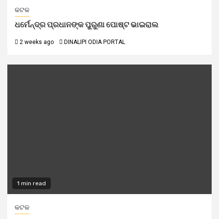
କଟକ
ଧର୍ମେନ୍ଦ୍ର ପ୍ରଧାନଙ୍କ ପୁରୁଣା ପୋଷ୍ଟ ଭାଇରାଲ
2 weeks ago
DINALIPI ODIA PORTAL
1 min read
କଟକ