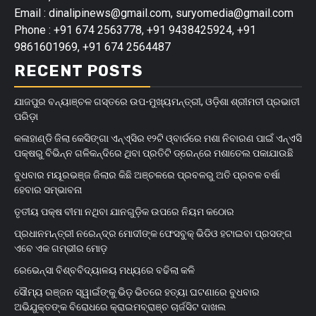
Email : dinalipinews@gmail.com, suryomedia@gmail.com
Phone : +91 674 2563778, +91 9438425924, +91
9861601969, +91 674 2564487
RECENT POSTS
ଯାଜପୁର ବନ୍ୟାଞ୍ଚଳ ଗସ୍ତରେ ଉପ-ମୁଖ୍ୟମନ୍ତ୍ରୀ, ଓଡ଼ିଶା ଶ୍ରୀମତୀ ପ୍ରଭାତୀ
ପରିଡ଼ା
କଳାହାଣ୍ଡି ଜିଲା କେସିଙ୍ଗା ଏନ୍‌ଏ୍‌ସିର ୧୨ଟି ଓ୍ବାର୍ଡରେ ମଶା ନିବାରଣ ପାଇଁ ଏନ୍‌ଏସି
ପକ୍ଷରୁ ବିଭିନ୍ନ ଗଳିକନ୍ଦିରେ ଥିବା ପ୍ରତିଟି ଡ୍ରେନ୍‌ରେ ମଶାତେଲ ପକାଯାଉଛି
ବୁଧବାର ମୟୂରଭଞ୍ଜ ଜିଲାର କିଛି ଅଞ୍ଚଳରେ ପ୍ରବଳରୁ ଅତି ପ୍ରବଳ ବର୍ଷା
ହେବାର ସମ୍ଭାବନା
ତୃତୀୟ ପକ୍ଷ ବୀମା ନଥିବା ଯାନଗୁଡ଼ିକ ଉପରେ ନିୟମ କଠୋର
ପ୍ରଧାନମନ୍ତ୍ରୀ ନରେନ୍ଦ୍ର ମୋଦୀଙ୍କ ଫେସବୁକ୍ ଭିଡିଓ ହଟାଇବା ପ୍ରସଙ୍ଗ
ଏବେ ଏକ ଗମ୍ଭୀର ମୋଡ଼
ରେଭେନ୍ସା ବିଶ୍ବବିଦ୍ୟାଳୟ ମଧ୍ୟରେ ବଢିଲା କଳି
ସୌମ୍ୟ ରଞ୍ଜନ ସ୍ୱାଇଁଙ୍କୁ ଭିଡ଼ ଭିତରେ ହତ୍ୟା ଘଟଣାରେ ବୁଧବାର
ଅଭିଯୁକ୍ତଙ୍କ ବିରୋଧରେ କ୍ରାଇମବ୍ରାଞ୍ଚ ଚାର୍ଜସିଟ ଦାଖଲ