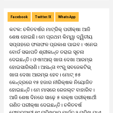
Facebook
Twitter/X
WhatsApp
କଟକ: ଚଳିତବର୍ଷର ମାଟ୍ରିକ୍ ପରୀକ୍ଷା ଆଜି
ଶେଷ ହୋଇଛି। ମେ ପ୍ରଥମ କିମ୍ୱା ଦ୍ୱିତୀୟ
ସପ୍ତାହରେ ଫଳାଫଳ ପ୍ରକାଶ ପାଇବ। ଏନେଇ
ବୋର୍ଡ ସଭାପତି ଶ୍ରୀକାନ୍ତ ତରାଇ ସୂଚନା
ଦେଇଛନ୍ତି। ଓଏମଆର୍‌ ଖାତା ଦେଖା ଆରମ୍ଭ
ହୋଇସାରିଲାଣି। ଆସନ୍ତା ୧୯ରୁ ସବଜେକଟିଭ୍
ଖାତା ଦେଖା ଆରମ୍ଭ ହେବ। ମୋଟ୍ ୫୫
କେନ୍ଦ୍ରରେ ୧୫ ହଜାର ନୀରିକ୍ଷକ ନିୟୋଜିତ
ହୋଇଛନ୍ତି। ମେ ମାସରେ ରେଜଲ୍ଟ ବାହାରିବ।
ଆଜି ଶେଷ ଦିନରେ ସାଢ଼େ ୫ ଲକ୍ଷ ପରୀକ୍ଷାର୍ଥୀ
ଗଣିତ ପରୀକ୍ଷା ଦେଇଛନ୍ତି। ଚଳିତବର୍ଷ
ଫେବ୍ରୁଆରୀ ୧୯ ତାରିଖଠାରୁ ମାର୍ଚ୍ଚ ୨ ତାରିଖ ଯାଏ