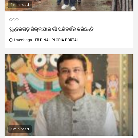
1 min read
କଟକ
ସୁନ୍ଦରଗଡ଼ ଜିଲ୍ଲାପାଳ ଗାଁ ପରିଦର୍ଶନ କରିଛନ୍ତି
1 week ago
DINALIPI ODIA PORTAL
1 min read