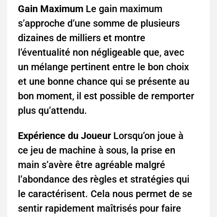
Gain Maximum
Le gain maximum
s’approche d’une somme de plusieurs
dizaines de milliers et montre
l’éventualité non négligeable que, avec
un mélange pertinent entre le bon choix
et une bonne chance qui se présente au
bon moment, il est possible de remporter
plus qu’attendu.
Expérience du Joueur
Lorsqu’on joue à
ce jeu de machine à sous, la prise en
main s’avère être agréable malgré
l’abondance des règles et stratégies qui
le caractérisent. Cela nous permet de se
sentir rapidement maîtrisés pour faire