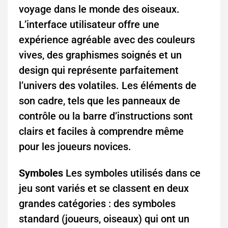
voyage dans le monde des oiseaux.
L’interface utilisateur offre une
expérience agréable avec des couleurs
vives, des graphismes soignés et un
design qui représente parfaitement
l’univers des volatiles. Les éléments de
son cadre, tels que les panneaux de
contrôle ou la barre d’instructions sont
clairs et faciles à comprendre même
pour les joueurs novices.
Symboles
Les symboles utilisés dans ce
jeu sont variés et se classent en deux
grandes catégories : des symboles
standard (joueurs, oiseaux) qui ont un