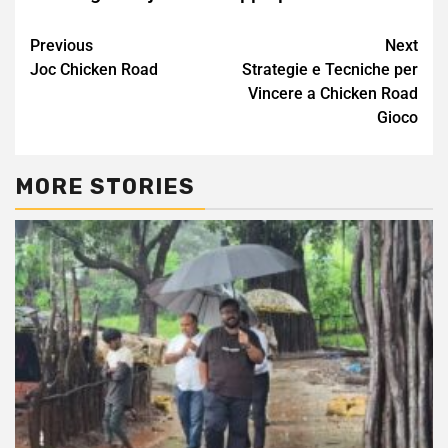
Previous
Next
Joc Chicken Road
Strategie e Tecniche per
Vincere a Chicken Road
Gioco
MORE STORIES