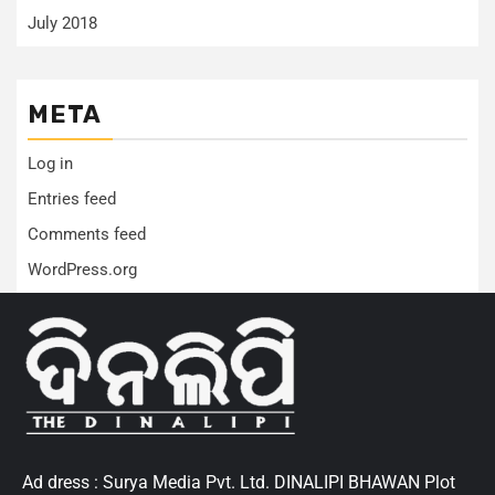
July 2018
META
Log in
Entries feed
Comments feed
WordPress.org
Ad dress : Surya Media Pvt. Ltd. DINALIPI BHAWAN Plot