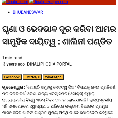
BHUBANESWAR
ଘୃଣା ଓ ଭେଦଭାବ ଦୂର କରିବା ଆମର
ସାମୁହିକ ଦାୟିତ୍ୱ : ଶାଲିନୀ ପଣ୍ଡିତ
1 min read
3 years ago
DINALIPI ODIA PORTAL
Facebook
Twitter/X
WhatsApp
ଭୁବନେଶ୍ୱର :
“ଗୋଷ୍ଠି ସମୂହକୁ ନେତୃତ୍ୱ ଦିଅ” ବିଷୟକୁ ନେଇ ପ୍ରତିବର୍ଷ
ପରି ଚଳିତ ବର୍ଷ ଓଡ଼ିଶା ରାଜ୍ୟ ଏଡସ୍‌ ସମିତି (ଓସାକ୍ସ) ଦ୍ୱାରା
ରାଜ୍ୟସ୍ତରୀୟ ବିଶ୍ୱ ଏଡସ୍ ଦିବସ ପାଳନ ହୋଇଯାଇଛି I ରାଜ୍ୟସ୍ତରୀୟ
ଏହି ସମାରୋହରେ ସ୍ୱାସ୍ଥ୍ୟ ଓ ପରିବାର କଲ୍ୟାଣ ବିଭାଗର ପ୍ରମୁଖ
ଶାସନ ସଚିବ ଶାଳିନୀ ପଣ୍ଡିତ ମୁଖ୍ୟ ଅତିଥି ଭାବେ ଯୋଗଦେଇ କହିଥିଲେ