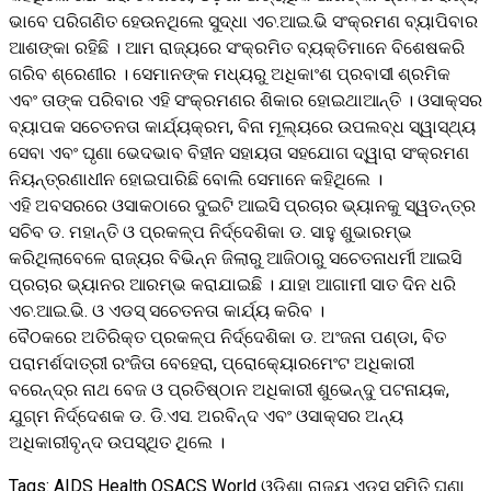
ଭାବେ ପରିଗଣିତ ହେଉନଥିଲେ ସୁଦ୍ଧା ଏଚ.ଆଇ.ଭି ସଂକ୍ରମଣ ବ୍ୟାପିବାର
ଆଶଙ୍କା ରହିଛି । ଆମ ରାଜ୍ୟରେ ସଂକ୍ରମିତ ବ୍ୟକ୍ତିମାନେ ବିଶେଷକରି
ଗରିବ ଶ୍ରେଣୀର । ସେମାନଙ୍କ ମଧ୍ୟରୁ ଅଧିକାଂଶ ପ୍ରବାସୀ ଶ୍ରମିକ
ଏବଂ ତାଙ୍କ ପରିବାର ଏହି ସଂକ୍ରମଣର ଶିକାର ହୋଇଥାଆନ୍ତି । ଓସାକ୍ସର
ବ୍ୟାପକ ସଚେତନତା କାର୍ଯ୍ୟକ୍ରମ, ବିନା ମୂଲ୍ୟରେ ଉପଲବ୍ଧ ସ୍ୱାସ୍ଥ୍ୟ
ସେବା ଏବଂ ଘୃଣା ଭେଦଭାବ ବିହୀନ ସହାୟତା ସହଯୋଗ ଦ୍ୱାରା ସଂକ୍ରମଣ
ନିୟନ୍ତ୍ରଣାଧୀନ ହୋଇପାରିଛି ବୋଲି ସେମାନେ କହିଥିଲେ ।
ଏହି ଅବସରରେ ଓସାକଠାରେ ଦୁଇଟି ଆଇସି ପ୍ରଚାର ଭ୍ୟାନକୁ ସ୍ୱତନ୍ତ୍ର
ସଚିବ ଡ. ମହାନ୍ତି ଓ ପ୍ରକଳ୍ପ ନିର୍ଦ୍ଦେଶିକା ଡ. ସାହୁ ଶୁଭାରମ୍ଭ
କରିଥିଲାବେଳେ ରାଜ୍ୟର ବିଭିନ୍ନ ଜିଲାରୁ ଆଜିଠାରୁ ସଚେତନାଧର୍ମୀ ଆଇସି
ପ୍ରଚାର ଭ୍ୟାନର ଆରମ୍ଭ କରାଯାଇଛି । ଯାହା ଆଗାମୀ ସାତ ଦିନ ଧରି
ଏଚ.ଆଇ.ଭି. ଓ ଏଡସ୍ ସଚେତନତା କାର୍ଯ୍ୟ କରିବ ।
ବୈଠକରେ ଅତିରିକ୍ତ ପ୍ରକଳ୍ପ ନିର୍ଦ୍ଦେଶିକା ଡ. ଅଂଜନା ପଣ୍ଡା, ବିତ
ପରାମର୍ଶଦାତ୍ରୀ ରଂଜିତା ବେହେରା, ପ୍ରୋକ୍ୟୋରମେଂଟ ଅଧିକାରୀ
ବରେନ୍ଦ୍ର ନାଥ ବେଜ ଓ ପ୍ରତିଷ୍ଠାନ ଅଧିକାରୀ ଶୁଭେନ୍ଦୁ ପଟନାୟକ,
ଯୁଗ୍ମ ନିର୍ଦ୍ଦେଶକ ଡ. ଡି.ଏସ. ଅରବିନ୍ଦ ଏବଂ ଓସାକ୍ସର ଅନ୍ୟ
ଅଧିକାରୀବୃନ୍ଦ ଉପସ୍ଥିତ ଥିଲେ ।
Tags:
AIDS
Health
OSACS
World
ଓଡ଼ିଶା ରାଜ୍ୟ ଏଡସ୍‌ ସମିତି
ଘୃଣା