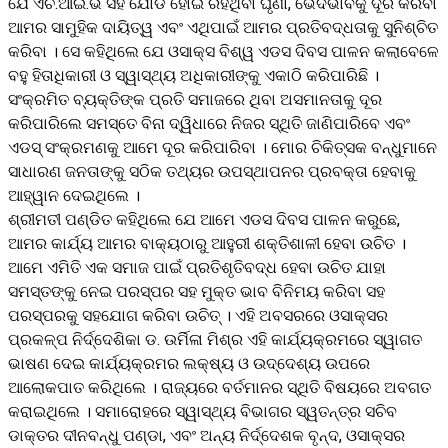
ଯେ ଏଚ.ଆଇ.ଭି ସହ ଯୋଡି ହୋଇ ରହିଥିବା ଘୃଣା, ଭେଦଭାବକୁ ଦୂର କରିବା
ଆମର ସାମୁହିକ ଦାୟିତ୍ୱ ଏବଂ ଏଥିପାଇଁ ଆମର ପ୍ରତିବଦ୍ଧତାକୁ ସୁନିଶ୍ଚିତ
କରିବା । ସେ କହିଥିଲେ ଯେ ଓସାକ୍ସ ବିଶ୍ୱ ଏଡସ ଦିବସ ପାଳନ କଲାବେଳେ
ବହୁ ହିତାଧିକାରୀ ଓ ସ୍ୱାସ୍ଥ୍ୟ ଅଧିକାରୀଙ୍କୁ ଏକାଠି କରିପାରିଛି ।
ସଂକ୍ରମିତ ବ୍ୟକ୍ତିଙ୍କ ପ୍ରତି ସମାଜରେ ଥିବା ଅସମାନତାକୁ ଦୂର
କରିପାରିଲେ ସମସ୍ତେ ବିନା ଦ୍ୱିଧାରେ ନିଜର ସ୍ଥିତି ଜାଣିପାରିବେ ଏବଂ
ଏଡସ୍ ସଂକ୍ରମଣକୁ ଆମେ ଦୂର କରିପାରିବା । ମୋର ଚିକିତ୍ସକ ବନ୍ଧୁମାନେ
ସାଧାରଣ ଜନତାଙ୍କୁ ସଠିକ ତଥ୍ୟର ଉପସ୍ଥାପନର ପ୍ରବକ୍ତା ହେବାକୁ
ଆହ୍ୱାନ ଦେଇଥିଲେ ।
ଶ୍ରୀମତୀ ପଣ୍ଡିତ କହିଥିଲେ ଯେ ଆମେ ଏଡସ ଦିବସ ପାଳନ କରୁଛେ,
ଆମର କାର୍ଯ୍ୟ ଆମର ବାକ୍ୟଠାରୁ ଆହୁରୀ ଶକ୍ତିଶାଳୀ ହେବା ଉଚିତ ।
ଆମେ ଏମିତି ଏକ ସମାଜ ପାଇଁ ପ୍ରତିଶୃତିବଦ୍ଧ ହେବା ଉଚିତ ଯାହା
ସମସ୍ତଙ୍କୁ ନେଇ ପରସ୍ପର ସହ ମୁକ୍ତ ଭାବ ବିନିମୟ କରିବା ସହ
ପରସ୍ପରକୁ ସହଯୋଗ କରିବା ଉଚିତ୍ । ଏହି ଅବସରରେ ଓସାକ୍ସର
ପ୍ରକଳ୍ପ ନିର୍ଦ୍ଦେଶିକା ଡ. ଉର୍ମିଳା ମିଶ୍ର ଏହି କାର୍ଯ୍ୟକ୍ରମରେ ସ୍ୱାଗତ
ଭାଷଣ ଦେଇ କାର୍ଯ୍ୟକ୍ରମର ଲକ୍ଷ୍ୟ ଓ ଉଦ୍ଦେଶ୍ୟ ଉପରେ
ଆଲୋକପାତ କରିଥିଲେ । ରାଜ୍ୟରେ ବର୍ତମାନର ସ୍ଥିତି ବିଷୟରେ ଅବଗତ
କରାଇଥିଲେ । ସମାରୋହରେ ସ୍ୱାସ୍ଥ୍ୟ ବିଭାଗର ସ୍ୱତନ୍ତ୍ର ସଚିବ
ଡାକ୍ତର ଦୀନବନ୍ଧୁ ପଣ୍ଡା, ଏବଂ ଅନ୍ୟ ନିର୍ଦ୍ଦେଶକ ବୃନ୍ଦ, ଓସାକ୍ସର