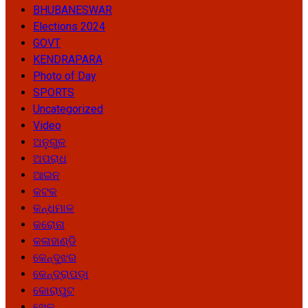
BHUBANESWAR
Elections 2024
GOVT
KENDRAPARA
Photo of Day
SPORTS
Uncategorized
Video
ଅନୁଗୁଳ
ଅପରାଧ
ଆଇନ
କଟକ
କନ୍ଧମାଳ
କରୋନା
କଳାହାଣ୍ଡି
କେନ୍ଦୁଝର
କେନ୍ଦ୍ରାପଡ଼ା
କୋରାପୁଟ
ଖେଳ