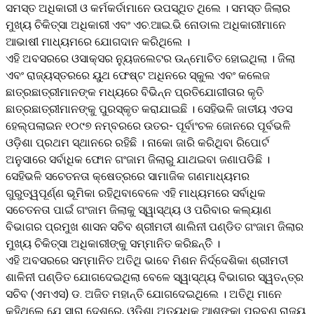
ସମସ୍ତ ଅଧିକାରୀ ଓ କର୍ମକର୍ତାମାନେ ଉପସ୍ଥିତ ଥିଲେ । ସମସ୍ତ ଜିଲାର
ମୁଖ୍ୟ ଚିକିତ୍ସା ଅଧିକାରୀ ଏବଂ ଏଚ.ଆଇ.ଭି ନୋଡାଲ ଅଧିକାରୀମାନେ
ଆଭାଷୀ ମାଧ୍ୟମରେ ଯୋଗଦାନ କରିଥିଲେ ।
ଏହି ଅବସରରେ ଓସାକ୍ସର ନ୍ୟୁଜଲେଟର ଉନ୍ମୋଚିତ ହୋଇଥିଲା । ଜିଲା
ଏବଂ ରାଜ୍ୟସ୍ତରରେ ୟୁଥ ଫେଷ୍ଟ ଅଧିନରେ ସ୍କୁଲ ଏବଂ କଲେଜ
ଛାତ୍ରଛାତ୍ରୀମାନଙ୍କ ମଧ୍ୟରେ ବିଭିନ୍ନ ପ୍ରତିଯୋଗୀତାର କୃତି
ଛାତ୍ରଛାତ୍ରୀମାନଙ୍କୁ ପୁରସ୍କୃତ କରାଯାଇଛି । ସେହିଭଳି ଜାତୀୟ ଏଡସ
ହେଲ୍ପଲାଇନ ୧୦୯୭ ନମ୍ବରରେ ଉତର- ପୂର୍ବାଂଚଳ ଜୋନରେ ପୂର୍ବଭଳି
ଓଡ଼ିଶା ପ୍ରଥମ ସ୍ଥାନରେ ରହିଛି । ନାକୋ ଜାରି କରିଥିବା ରିପୋର୍ଟ
ଅନୁସାରେ ସର୍ବାଧିକ ଫୋନ ଗଂଜାମ ଜିଲାରୁ ଯାଥଇବା ଜଣାପଡିଛି ।
ସେହିଭଳି ସଚେତନତା କ୍ଷେତ୍ରରେ ସାମାଜିକ ଗଣମାଧ୍ୟମର
ଗୁରୁତ୍ୱପୂର୍ଣ୍ଣ ଭୂମିକା ରହିଥିବାବେଳେ ଏହି ମାଧ୍ୟମରେ ସର୍ବାଧିକ
ସଚେତନତା ପାଇଁ ଗଂଜାମ ଜିଲାକୁ ସ୍ୱାସ୍ଥ୍ୟ ଓ ପରିବାର କଲ୍ୟାଣ
ବିଭାଗର ପ୍ରମୁଖ ଶାସନ ସଚିବ ଶ୍ରୀମତୀ ଶାଲିନୀ ପଣ୍ଡିତ ଗଂଜାମ ଜିଲାର
ମୁଖ୍ୟ ଚିକିତ୍ସା ଅଧିକାରୀଙ୍କୁ ସମ୍ମାନିତ କରିଛନ୍ତିି ।
ଏହି ଅବସରରେ ସମ୍ମାନିତ ଅତିଥି ଭାବେ ମିଶନ ନିର୍ଦ୍ଦେଶିକା ଶ୍ରୀମତୀ
ଶାଳିନୀ ପଣ୍ଡିତ ଯୋଗଦେଇଥିଲା ବେଳେ ସ୍ୱାସ୍ଥ୍ୟ ବିଭାଗର ସ୍ୱତନ୍ତ୍ର
ସଚିବ (ଏମଏସ) ଡ. ଅଜିତ ମହାନ୍ତି ଯୋଗଦେଇଥିଲେ । ଅତିଥି ମାନେ
କହିଥିଲେ ଯେ ସାରା ଦେଶରେ, ଓଡ଼ିଶା ଅତ୍ୟଧିକ ଆଶଙ୍କା ପ୍ରବଣ ରାଜ୍ୟ