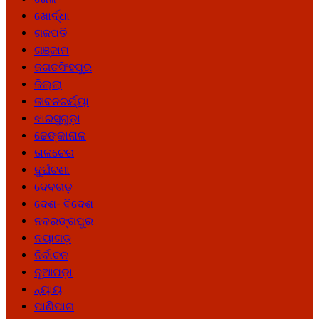
ଖୋର୍ଦ୍ଧା
ଗଜପତି
ଗଞ୍ଜାମ
ଜଗତସିଂହପୁର
ଜିଲ୍ଲା
ଜୀବନଚର୍ଯ୍ୟା
ଝାରସୁଗୁଡ଼ା
ଢେଙ୍କାନାଳ
ତାଳଚେର
ଦୁର୍ଘଟଣା
ଦେବଗଡ଼
ଦେଶ- ବିଦେଶ
ନବରଙ୍ଗପୁର
ନୟାଗଡ଼
ନିର୍ବାଚନ
ନୂଆପଡ଼ା
ନ୍ୟାୟ
ପାଣିପାଗ