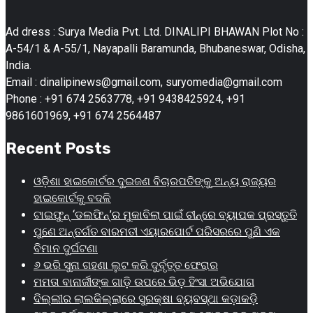
Ad dress : Surya Media Pvt. Ltd. DINALIPI BHAWAN Plot No :
A-54/1 & A-55/1, Nayapalli Baramunda, Bhubaneswar, Odisha,
India.
Email : dinalipinews@gmail.com, suryomedia@gmail.com
Phone : +91 674 2563778, +91 9438425924, +91
9861601969, +91 674 2564487
Recent Posts
ଓଡ଼ିଶା ହାଇକୋର୍ଟର ଦୁଇଜଣ ବିଚାରପତିଙ୍କୁ ଅନ୍ୟ ରାଜ୍ୟର
ହାଇକୋର୍ଟକୁ ବଦଳି
ଟାଇଫୁନ୍ ‘ଡଲଫିନ୍’ର ମୁକାବିଲା ପାଇଁ ଚୀନ୍‌ରେ ବ୍ୟାପକ ପ୍ରସ୍ତୁତି
ପୁଣେ ଅନ୍ତର୍ଗତ ବାରମତୀ ଏୟାରପୋର୍ଟ ପରିସରରେ ପୁଣି ଏକ
ବିମାନ ଦୁର୍ଘଟଣା
୬ ଭରି ସୁନା ଗହଣା ଲୁଟ କରି ଦୁର୍ବୃତ୍ତ ଫେରାର
ମମତା ବାନାର୍ଜୀଙ୍କ ଗାଡ଼ି ଉପରେ ଭିଡ଼ ହିଂସା ଅଭିଯୋଗ
ଦିଲ୍ଲୀର ଲାଲକିଲ୍ଲାରେ ସୁରକ୍ଷା ବ୍ୟବସ୍ଥା କଡ଼ାକଡ଼ି