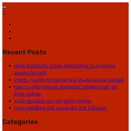
Skip
to
content
Facebook
Twitter
Youtube
Recent Posts
ଓଡ଼ିଶା ହାଇକୋର୍ଟର ଦୁଇଜଣ ବିଚାରପତିଙ୍କୁ ଅନ୍ୟ ରାଜ୍ୟର
ହାଇକୋର୍ଟକୁ ବଦଳି
ଟାଇଫୁନ୍ ‘ଡଲଫିନ୍’ର ମୁକାବିଲା ପାଇଁ ଚୀନ୍‌ରେ ବ୍ୟାପକ ପ୍ରସ୍ତୁତି
ପୁଣେ ଅନ୍ତର୍ଗତ ବାରମତୀ ଏୟାରପୋର୍ଟ ପରିସରରେ ପୁଣି ଏକ
ବିମାନ ଦୁର୍ଘଟଣା
୬ ଭରି ସୁନା ଗହଣା ଲୁଟ କରି ଦୁର୍ବୃତ୍ତ ଫେରାର
ମମତା ବାନାର୍ଜୀଙ୍କ ଗାଡ଼ି ଉପରେ ଭିଡ଼ ହିଂସା ଅଭିଯୋଗ
Categories