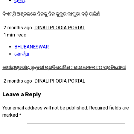
ରାଜ୍ୟ
ବିଏମ୍‌ସି ଅଞ୍ଚଳରେ ଦିନକୁ ଦିନ କୁକୁର କାମୁଡା ବଢ଼ି ଚାଲିଛି
2 months ago
DINALIPI ODIA PORTAL
1 min read
BHUBANESWAR
ଖୋର୍ଦ୍ଧା
ଜାତୀୟସ୍ତରୀୟ ସୁନ୍ଦରୀ ପ୍ରତିଯୋଗିତା : ଭାଗ ନେଲେ ୮୦ ପ୍ରତିଯୋଗୀ
2 months ago
DINALIPI ODIA PORTAL
Leave a Reply
Your email address will not be published.
Required fields are
marked
*