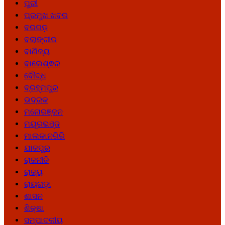
ପୁରୀ
ପ୍ରମୁଖ ଖବର
ବରଗଡ଼
ବଲାଙ୍ଗୀର
ବାଣିଜ୍ୟ
ବାଲେଶ୍ଵର
ବୌଦ୍ଧ
ବ୍ରହ୍ମପୁର
ଭଦ୍ରକ
ମନୋରଞ୍ଜନ
ମୟୂରଭଞ୍ଜ
ମାଲକାନଗିରି
ଯାଜପୁର
ରାଜନୀତି
ରାଜ୍ୟ
ରାୟଗଡ଼ା
ଶାସନ
ଶିକ୍ଷା
ସମ୍ପାଦକୀୟ