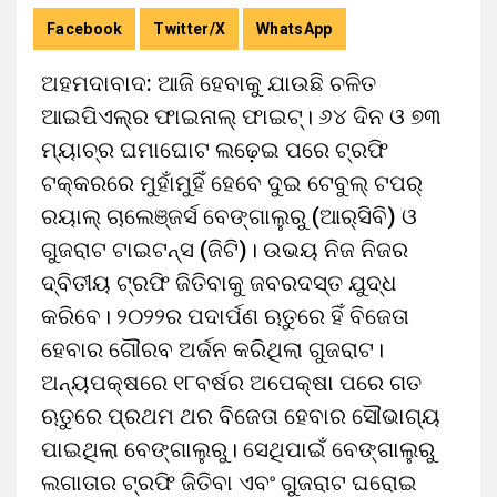
Facebook
Twitter/X
WhatsApp
ଅହମଦାବାଦ: ଆଜି ହେବାକୁ ଯାଉଛି ଚଳିତ
ଆଇପିଏଲ୍‌ର ଫାଇନାଲ୍ ଫାଇଟ୍‌। ୬୪ ଦିନ ଓ ୭୩
ମ୍ୟାଚ୍‌ର ଘମାଘୋଟ ଲଢ଼େଇ ପରେ ଟ୍ରଫି
ଟକ୍କରରେ ମୁହାଁମୁହିଁ ହେବେ ଦୁଇ ଟେବୁଲ୍‌ ଟପର୍‌
ରୟାଲ୍‌ ଚାଲେଞ୍ଜର୍ସ ବେଙ୍ଗାଲୁରୁ (ଆର୍‌ସିବି) ଓ
ଗୁଜରାଟ ଟାଇଟନ୍ସ (ଜିଟି)। ଉଭୟ ନିଜ ନିଜର
ଦ୍ବିତୀୟ ଟ୍ରଫି ଜିତିବାକୁ ଜବରଦସ୍ତ ଯୁଦ୍ଧ
କରିବେ। ୨୦୨୨ର ପଦାର୍ପଣ ଋତୁରେ ହିଁ ବିଜେତା
ହେବାର ଗୌରବ ଅର୍ଜନ କରିଥିଲା ଗୁଜରାଟ।
ଅନ୍ୟପକ୍ଷରେ ୧୮ବର୍ଷର ଅପେକ୍ଷା ପରେ ଗତ
ଋତୁରେ ପ୍ରଥମ ଥର ବିଜେତା ହେବାର ସୌଭାଗ୍ୟ
ପାଇଥିଲା ବେଙ୍ଗାଲୁରୁ। ସେଥିପାଇଁ ବେଙ୍ଗାଲୁରୁ
ଲଗାତାର ଟ୍ରଫି ଜିତିବା ଏବଂ ଗୁଜରାଟ ଘରୋଇ