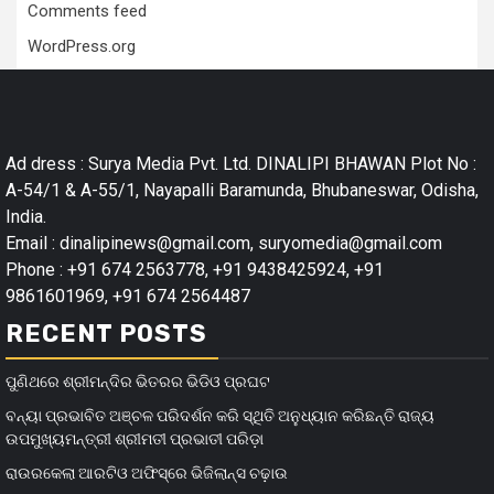
Comments feed
WordPress.org
Ad dress : Surya Media Pvt. Ltd. DINALIPI BHAWAN Plot No :
A-54/1 & A-55/1, Nayapalli Baramunda, Bhubaneswar, Odisha,
India.
Email : dinalipinews@gmail.com, suryomedia@gmail.com
Phone : +91 674 2563778, +91 9438425924, +91
9861601969, +91 674 2564487
RECENT POSTS
ପୁଣିଥରେ ଶ୍ରୀମନ୍ଦିର ଭିତରର ଭିଡିଓ ପ୍ରଘଟ
ବନ୍ୟା ପ୍ରଭାବିତ ଅଞ୍ଚଳ ପରିଦର୍ଶନ କରି ସ୍ଥିତି ଅନୁଧ୍ୟାନ କରିଛନ୍ତି ରାଜ୍ୟ
ଉପମୁଖ୍ୟମନ୍ତ୍ରୀ ଶ୍ରୀମତୀ ପ୍ରଭାତୀ ପରିଡ଼ା
ରାଉରକେଲା ଆରଟିଓ ଅଫିସ୍‌ରେ ଭିଜିଲାନ୍ସ ଚଢ଼ାଉ