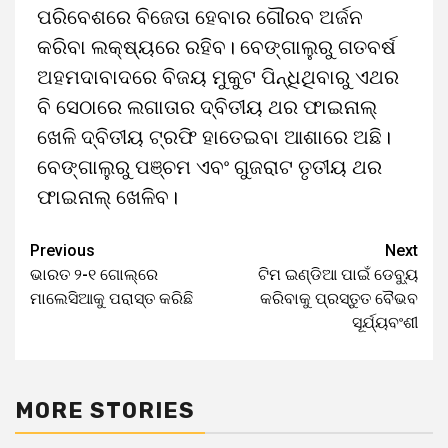
ପରିବେଶରେ ବିଜେତା ହେବାର ଗୌରବ ଅର୍ଜନ
କରିବା ଲକ୍ଷ୍ୟରେ ରହିବ। ବେଙ୍ଗାଲୁରୁ ଗତବର୍ଷ
ଅହମଦାବାଦରେ ବିଜୟ ମୁକୁଟ ପିନ୍ଧିଥିବାରୁ ଏଥର
ବି ସେଠାରେ ଲଗାତାର ଦ୍ବିତୀୟ ଥର ଫାଇନାଲ୍‌
ଖେଳି ଦ୍ବିତୀୟ ଟ୍ରଫି ହାତେଇବା ଆଶାରେ ଅଛି।
ବେଙ୍ଗାଲୁରୁ ପଞ୍ଚମ ଏବଂ ଗୁଜରାଟ ତୃତୀୟ ଥର
ଫାଇନାଲ୍‌ ଖେଳିବ।
Previous
Next
Continue
ଭାରତ ୨-୧ ଗୋଲ୍‌ରେ
ଟିମ ଇଣ୍ଡିଆ ପାଇଁ ଡେବ୍ୟୁ
Reading
ମାଲେସିଆକୁ ପରାସ୍ତ କରିଛି
କରିବାକୁ ପ୍ରସ୍ତୁତ ବୈଭବ
ସୂର୍ଯ୍ୟବଂଶୀ
MORE STORIES