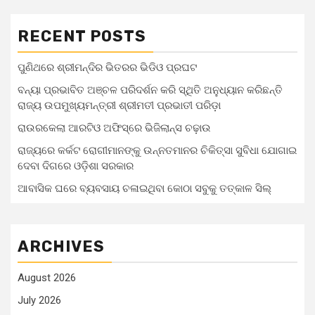
RECENT POSTS
ପୁଣିଥରେ ଶ୍ରୀମନ୍ଦିର ଭିତରର ଭିଡିଓ ପ୍ରଘଟ
ବନ୍ୟା ପ୍ରଭାବିତ ଅଞ୍ଚଳ ପରିଦର୍ଶନ କରି ସ୍ଥିତି ଅନୁଧ୍ୟାନ କରିଛନ୍ତି
ରାଜ୍ୟ ଉପମୁଖ୍ୟମନ୍ତ୍ରୀ ଶ୍ରୀମତୀ ପ୍ରଭାତୀ ପରିଡ଼ା
ରାଉରକେଲା ଆରଟିଓ ଅଫିସ୍‌ରେ ଭିଜିଲାନ୍ସ ଚଢ଼ାଉ
ରାଜ୍ୟରେ କର୍କଟ ରୋଗୀମାନଙ୍କୁ ଉନ୍ନତମାନର ଚିକିତ୍ସା ସୁବିଧା ଯୋଗାଇ
ଦେବା ଦିଗରେ ଓଡ଼ିଶା ସରକାର
ଆବାସିକ ଘରେ ବ୍ୟବସାୟ ଚଳାଇଥିବା କୋଠା ସବୁକୁ ତତ୍କାଳ ସିଲ୍‌
ARCHIVES
August 2026
July 2026