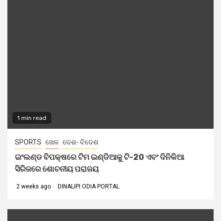
1 min read
SPORTS
ଖେଳ
ଦେଶ- ବିଦେଶ
ଇଂଲଣ୍ଡ ବିପକ୍ଷରେ ଟିମ ଇଣ୍ଡିଆକୁ ଟି-20 ଏବଂ ଦିନିକିଆ
ସିରିଜରେ ଶୋଚନୀୟ ପରାଜୟ
2 weeks ago
DINALIPI ODIA PORTAL