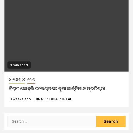
1 min read
SPORTS
ଖେଳ
ବିରାଟ କୋହଲି ଇଂଲଣ୍ଡରେ ନୂଆ କୀର୍ତ୍ତିମାନ ପ୍ରତିଷ୍ଠା
3 weeks ago
DINALIPI ODIA PORTAL
Search
for: