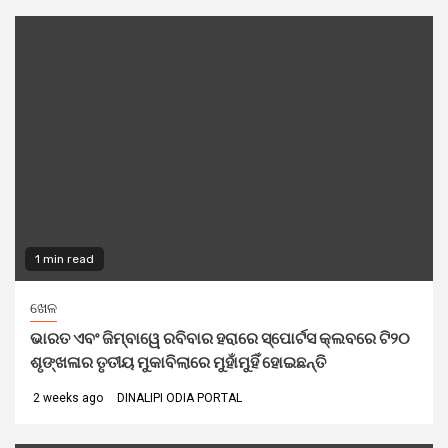
1 min read
ଖେଳ
ଭାରତ ଏବଂ ଜିମ୍ବାୱେ ରବିବାର ହରାରେ ସ୍ପୋର୍ଟସ କ୍ଲବରେ ଟି୨୦
ଶୃଙ୍ଖଳାର ତୃତୀୟ ମୁକାବିଲାରେ ମୁହାଁମୁହିଁ ହୋଇଛନ୍ତି
2 weeks ago
DINALIPI ODIA PORTAL