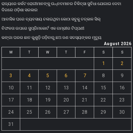
ରାଜ୍ୟରେ କର୍କଟ ରୋଗୀମାନଙ୍କୁ ଉନ୍ନତମାନର ଚିକିତ୍ସା ସୁବିଧା ଯୋଗାଇ ଦେବା
ଦିଗରେ ଓଡ଼ିଶା ସରକାର
ଆବାସିକ ଘରେ ବ୍ୟବସାୟ ଚଳାଇଥିବା କୋଠା ସବୁକୁ ତତ୍କାଳ ସିଲ୍‌
ବିଫଳତା ଉପରେ ସୁପ୍ରିମକୋର୍ଟ ଏକ ଗମ୍ଭୀର ଟିପ୍ପଣୀ
ଭଙ୍ଗା ଘରର ଛାତ ଭୁଶୁଡ଼ି ପଡ଼ିବାରୁ ଛଅ ଜଣ ସଦସ୍ୟଙ୍କର ମୃତ୍ୟୁ
August 2026
M
T
W
T
F
S
S
1
2
3
4
5
6
7
8
9
10
11
12
13
14
15
16
17
18
19
20
21
22
23
24
25
26
27
28
29
30
31