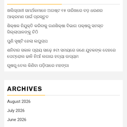
ଖଲିସ୍ତାନୀ ସମର୍ଥକମାନେ ଅଗଷ୍ଟ ୧୫ ତାରିଖରେ ବଡ଼ ଧରଣର
ଆକ୍ରମଣ ପାଇଁ ପ୍ରସ୍ତୁତ
ଶିକ୍ଷକ ନିଯୁକ୍ତି କରିବାକୁ ଗଣଶିକ୍ଷା ବିଭାଗ ପକ୍ଷରୁ ସମସ୍ତ
ଜିଲ୍ଲାପାଳଙ୍କୁ ଚିଠି
ପୁଣି ସୃଷ୍ଟି ହେଲା ଲଘୁଚାପ
ଶନିବାର ସକାଳ ପ୍ରାୟ ସାଢ଼େ ୫ଟା ସମୟରେ ଜଣେ ଯୁବକଙ୍କ ଦେହରେ
ପେଟ୍ରୋଲ ଢାଳି ନିଆଁ ଲଗାଇ ହତ୍ୟା ଉଦ୍ୟମ
ରୁଷରୁ ତେଲ କିଣିବା ପଡ଼ିପାରେ ମହଙ୍ଗା
ARCHIVES
August 2026
July 2026
June 2026