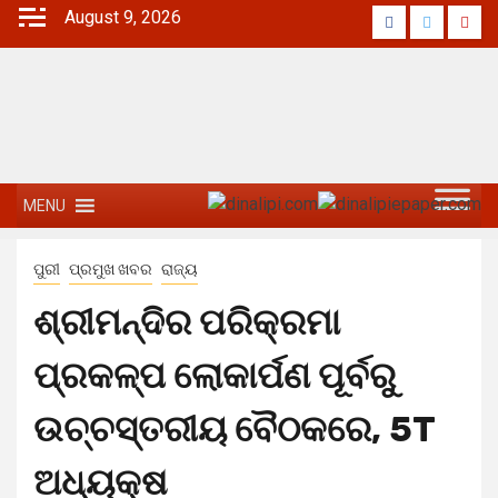
August 9, 2026
MENU
ପୁରୀ
ପ୍ରମୁଖ ଖବର
ରାଜ୍ୟ
ଶ୍ରୀମନ୍ଦିର ପରିକ୍ରମା
ପ୍ରକଳ୍ପ ଲୋକାର୍ପଣ ପୂର୍ବରୁ
ଉଚ୍ଚସ୍ତରୀୟ ବୈଠକରେ, 5T
ଅଧ୍ୟକ୍ଷ