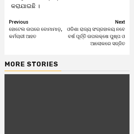
କରାଯାଇଛି ।
Previous
Next
ହୋଟେଲ ଉପରେ ବୋମାମାଡ଼,
ଓଡିଶା ରାଜ୍ୟ ସଂଗ୍ରହାଳୟ ନବେ
କର୍ମଚାରୀ ଆହତ
ବର୍ଷ ପୂର୍ତ୍ତି ଉପଲକ୍ଷେ ପୁଷ୍ପ ଓ
ଆଲୋକରେ ସଜ୍ଜିତ
MORE STORIES