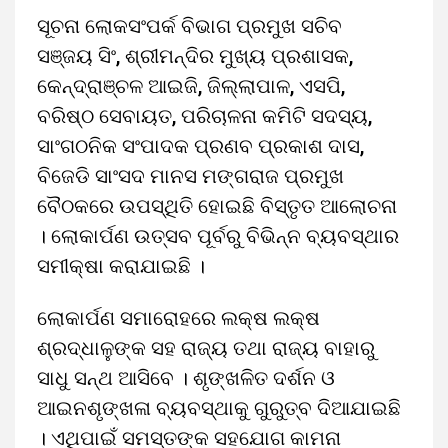
ସୂଚନା ଲୋକସଂପର୍କ ବିଭାଗ ପ୍ରମୁଖ ସଚିବ
ସଞ୍ଜୟ ସିଂ, ଶ୍ରୀମନ୍ଦିର ମୁଖ୍ୟ ପ୍ରଶାସକ,
କେନ୍ଦ୍ରାଞ୍ଚଳ ଆଇଜି, ଜିଲ୍ଲାପାଳ, ଏସପି,
ବରିଷ୍ଠ ସେବାୟତ, ପରିଚାଳନା କମିଟି ସଦସ୍ୟ,
ସାଂଗଠନିକ ସଂପାଦକ ପ୍ରଣବ ପ୍ରକାଶ ଦାସ,
ବିଜେଡି ସାଂସଦ ମାନସ ମଙ୍ଗରାଜ ପ୍ରମୁଖ
ବୈଠକରେ ଉପସ୍ଥିତି ହୋଇଛି ବିସ୍ତୃତ ଆଲୋଚନା
। ଲୋକାର୍ପଣ ଉତ୍ସବ ପୂର୍ବରୁ ବିଭିନ୍ନ ବ୍ୟବସ୍ଥାର
ସମୀକ୍ଷା କରାଯାଇଛି ।
ଲୋକାର୍ପଣ ସମାରୋହରେ ଲକ୍ଷ ଲକ୍ଷ
ଶ୍ରଦ୍ଧାଳୁଙ୍କ ସହ ରାଜ୍ୟ ତଥା ରାଜ୍ୟ ବାହାରୁ
ସାଧୁ ସନ୍ଥ ଆସିବେ । ଶୃଙ୍ଖଳିତ ଦର୍ଶନ ଓ
ଆଇନଶୃଙ୍ଖଳା ବ୍ୟବସ୍ଥାକୁ ଗୁରୁତ୍ବ ଦିଆଯାଇଛି
। ଏଥିପାଇଁ ସମସ୍ତଙ୍କ ସହଯୋଗ କାମନା