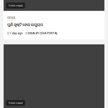
1 min read
ରାଜ୍ୟ
ପୁଣି ସୃଷ୍ଟି ହେଲା ଲଘୁଚାପ
1 day ago
DINALIPI ODIA PORTAL
1 min read