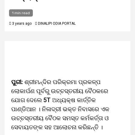
1 min read
3 years ago
DINALIPI ODIA PORTAL
ପୁରୀ:
ଶ୍ରୀମନ୍ଦିର ପରିକ୍ରମା ପ୍ରକଳ୍ପ
ଲୋକାର୍ପଣ ପୂର୍ବରୁ ଉଚ୍ଚସ୍ତରୀୟ ବୈଠକରେ
ଯୋଗ ଦେଲେ 5T ଅଧ୍ୟକ୍ଷ କାର୍ତ୍ତିକ
ପାଣ୍ଡିଆନ । ନିଳାଦ୍ରୀ ଭକ୍ତ ନିବାସରେ ଏକ
ଉଚ୍ଚସ୍ତରୀୟ ବୈଠକ ସମସ୍ତ କର୍ମକର୍ତ୍ତା ଓ
ସେବାୟତଙ୍କ ସହ ଆଲୋଚନା କରିଛନ୍ତି ।