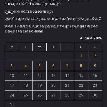
ପେଟ୍ରୋଲ ଢାଳି ନିଆଁ ଲଗାଇ ହତ୍ୟା ଉଦ୍ୟମ
ରୁଷରୁ ତେଲ କିଣିବା ପଡ଼ିପାରେ ମହଙ୍ଗା
ପ୍ରାଥମିକ ସ୍ୱାସ୍ଥ୍ୟ କେନ୍ଦ୍ରରେ କାର୍ଯ୍ୟରତ ସହାୟିକା ଆତ୍ମହତ୍ୟା କରିଛନ୍ତି
ଭାରତ ଓ ଶ୍ରୀଲଙ୍କା ମଧ୍ୟରେ ଦୁଇ ମ୍ୟାଚ ବିଶିଷ୍ଟ ଟେଷ୍ଟ ଶୃଙ୍ଖଳା ଚଳିତ
ଅଗଷ୍ଟ ୧୫ରୁ ଆରମ୍ଭ ହେଊଛି
August 2026
M
T
W
T
F
S
S
1
2
3
4
5
6
7
8
9
10
11
12
13
14
15
16
17
18
19
20
21
22
23
24
25
26
27
28
29
30
31