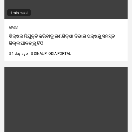
1 min read
ରାଜ୍ୟ
ଶିକ୍ଷକ ନିଯୁକ୍ତି କରିବାକୁ ଗଣଶିକ୍ଷା ବିଭାଗ ପକ୍ଷରୁ ସମସ୍ତ
ଜିଲ୍ଲାପାଳଙ୍କୁ ଚିଠି
1 day ago
DINALIPI ODIA PORTAL