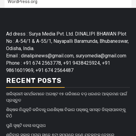
WordPress.org
Ad dress : Surya Media Pvt. Ltd. DINALIPI BHAWAN Plot
No : A-54/1 & A-55/1, Nayapalli Baramunda, Bhubaneswar,
Odisha, India.
Email : dinalipinews@gmail.com, suryomedia@gmail.com
Phone : +91 674 2563778, +91 9438425924, +91
9861601969, +91 674 2564487
RECENT POSTS
ଖଲିସ୍ତାନୀ ସମର୍ଥକମାନେ ଅଗଷ୍ଟ ୧୫ ତାରିଖରେ ବଡ଼ ଧରଣର ଆକ୍ରମଣ ପାଇଁ
ପ୍ରସ୍ତୁତ
ଶିକ୍ଷକ ନିଯୁକ୍ତି କରିବାକୁ ଗଣଶିକ୍ଷା ବିଭାଗ ପକ୍ଷରୁ ସମସ୍ତ ଜିଲ୍ଲାପାଳଙ୍କୁ
ଚିଠି
ପୁଣି ସୃଷ୍ଟି ହେଲା ଲଘୁଚାପ
ଶନିବାର ସକାଳ ପ୍ରାୟ ସାଢ଼େ ୫ଟା ସମୟରେ ଜଣେ ଯୁବକଙ୍କ ଦେହରେ