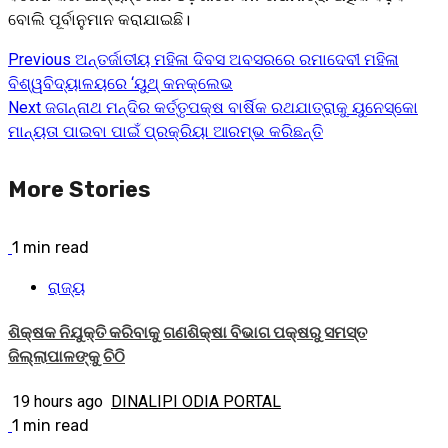
ବୋଲି ପୂର୍ବାନୁମାନ କରାଯାଇଛି।
Previous
ଅନ୍ତର୍ଜାତୀୟ ମହିଳା ଦିବସ ଅବସରରେ ରମାଦେବୀ ମହିଳା
Continue
ବିଶ୍ୱବିଦ୍ୟାଳୟରେ ‘ୟୁଥ୍ କନକ୍ଲେଭ
Reading
Next
ଜଗନ୍ନାଥ ମନ୍ଦିର କର୍ତ୍ତୃପକ୍ଷ ବାର୍ଷିକ ରଥଯାତ୍ରାକୁ ୟୁନେସ୍କୋ
ମାନ୍ୟତା ପାଇବା ପାଇଁ ପ୍ରକ୍ରିୟା ଆରମ୍ଭ କରିଛନ୍ତି
More Stories
1 min read
ରାଜ୍ୟ
ଶିକ୍ଷକ ନିଯୁକ୍ତି କରିବାକୁ ଗଣଶିକ୍ଷା ବିଭାଗ ପକ୍ଷରୁ ସମସ୍ତ
ଜିଲ୍ଲାପାଳଙ୍କୁ ଚିଠି
19 hours ago
DINALIPI ODIA PORTAL
1 min read