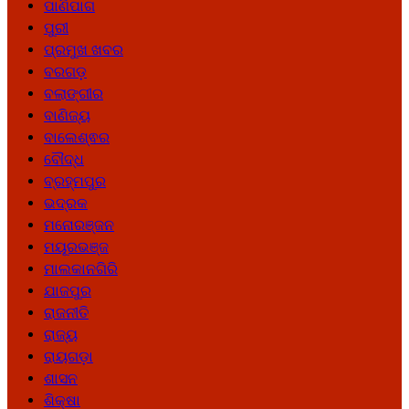
ପାଣିପାଗ
ପୁରୀ
ପ୍ରମୁଖ ଖବର
ବରଗଡ଼
ବଲାଙ୍ଗୀର
ବାଣିଜ୍ୟ
ବାଲେଶ୍ଵର
ବୌଦ୍ଧ
ବ୍ରହ୍ମପୁର
ଭଦ୍ରକ
ମନୋରଞ୍ଜନ
ମୟୂରଭଞ୍ଜ
ମାଲକାନଗିରି
ଯାଜପୁର
ରାଜନୀତି
ରାଜ୍ୟ
ରାୟଗଡ଼ା
ଶାସନ
ଶିକ୍ଷା