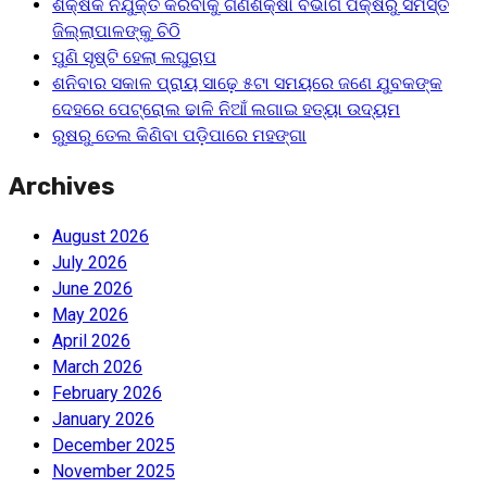
ଶିକ୍ଷକ ନିଯୁକ୍ତି କରିବାକୁ ଗଣଶିକ୍ଷା ବିଭାଗ ପକ୍ଷରୁ ସମସ୍ତ
ଜିଲ୍ଲାପାଳଙ୍କୁ ଚିଠି
ପୁଣି ସୃଷ୍ଟି ହେଲା ଲଘୁଚାପ
ଶନିବାର ସକାଳ ପ୍ରାୟ ସାଢ଼େ ୫ଟା ସମୟରେ ଜଣେ ଯୁବକଙ୍କ
ଦେହରେ ପେଟ୍ରୋଲ ଢାଳି ନିଆଁ ଲଗାଇ ହତ୍ୟା ଉଦ୍ୟମ
ରୁଷରୁ ତେଲ କିଣିବା ପଡ଼ିପାରେ ମହଙ୍ଗା
Archives
August 2026
July 2026
June 2026
May 2026
April 2026
March 2026
February 2026
January 2026
December 2025
November 2025