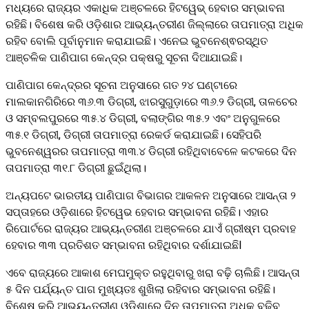
ମଧ୍ୟରେ ରାଜ୍ୟର ଏକାଧିକ ଅଞ୍ଚଳରେ ହିଟୱେଭ୍ ହେବାର ସମ୍ଭାବନା
ରହିଛି। ବିଶେଷ କରି ଓଡ଼ିଶାର ଆଭ୍ୟନ୍ତରୀଣ ଜିଲ୍ଲାରେ ତାପମାତ୍ରା ଅଧିକ
ରହିବ ବୋଲି ପୂର୍ବାନୁମାନ କରାଯାଇଛି। ଏନେଇ ଭୁବନେଶ୍ଵରସ୍ଥିତ
ଆଞ୍ଚଳିକ ପାଣିପାଗ କେନ୍ଦ୍ର ପକ୍ଷରୁ ସୂଚନା ଦିଆଯାଇଛି।
ପାଣିପାଗ କେନ୍ଦ୍ରର ସୂଚନା ଅନୁସାରେ ଗତ ୨୪ ଘଣ୍ଟାରେ
ମାଲକାନଗିରିରେ ୩୬.୩ ଡିଗ୍ରୀ, ଝାରସୁଗୁଡ଼ାରେ ୩୬.୨ ଡିଗ୍ରୀ, ତାଳଚେର
ଓ ସମ୍ବଲପୁରରେ ୩୫.୪ ଡିଗ୍ରୀ, ବଲାଙ୍ଗିର ୩୫.୨ ଏବଂ ଅନୁଗୁଳରେ
୩୫.୧ ଡିଗ୍ରୀ, ଡିଗ୍ରୀ ତାପମାତ୍ରା ରେକର୍ଡ କରାଯାଇଛି। ସେହିପରି
ଭୁବନେଶ୍ୱରର ତାପମାତ୍ରା ୩୩.୪ ଡିଗ୍ରୀ ରହିଥିବାବେଳେ କଟକରେ ଦିନ
ତାପମାତ୍ରା ୩୧.୮ ଡିଗ୍ରୀ ଛୁଇଁଥିଲା।
ଅନ୍ୟପଟେ ଭାରତୀୟ ପାଣିପାଗ ବିଭାଗର ଆକଳନ ଅନୁସାରେ ଆସନ୍ତା ୨
ସପ୍ତାହରେ ଓଡ଼ିଶାରେ ହିଟୱେଭ ହେବାର ସମ୍ଭାବନା ରହିଛି। ଏହାର
ରିପୋର୍ଟରେ ରାଜ୍ୟର ଆଭ୍ୟନ୍ତରୀଣ ଅଞ୍ଚଳରେ ଯାଏଁ ଗ୍ରୀଷ୍ମ ପ୍ରବାହ
ହେବାର ୩୩ ପ୍ରତିଶତ ସମ୍ଭାବନା ରହିଥିବାର ଦର୍ଶାଯାଇଛିl
ଏବେ ରାଜ୍ୟରେ ଆକାଶ ମେଘମୁକ୍ତ ରହୁଥିବାରୁ ଖରା ବଢ଼ି ଚାଲିଛି। ଆସନ୍ତା
୫ ଦିନ ପର୍ଯ୍ୟନ୍ତ ପାଗ ମୁଖ୍ୟତଃ ଶୁଖିଲା ରହିବାର ସମ୍ଭାବନା ରହିଛି।
ବିଶେଷ କରି ଆଭ୍ୟନ୍ତରୀଣ ଓଡ଼ିଶାରେ ଦିନ ତାପମାତ୍ରା ଅଧିକ ବଢ଼ିବ