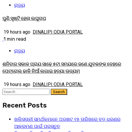
ରାଜ୍ୟ
ପୁଣି ସୃଷ୍ଟି ହେଲା ଲଘୁଚାପ
19 hours ago
DINALIPI ODIA PORTAL
1 min read
ରାଜ୍ୟ
ଶନିବାର ସକାଳ ପ୍ରାୟ ସାଢ଼େ ୫ଟା ସମୟରେ ଜଣେ ଯୁବକଙ୍କ ଦେହରେ
ପେଟ୍ରୋଲ ଢାଳି ନିଆଁ ଲଗାଇ ହତ୍ୟା ଉଦ୍ୟମ
19 hours ago
DINALIPI ODIA PORTAL
Search
for:
Recent Posts
ଖଲିସ୍ତାନୀ ସମର୍ଥକମାନେ ଅଗଷ୍ଟ ୧୫ ତାରିଖରେ ବଡ଼ ଧରଣର
ଆକ୍ରମଣ ପାଇଁ ପ୍ରସ୍ତୁତ