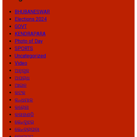
BHUBANESWAR
Elections 2024
GOVT
KENDRAPARA
Photo of Day
SPORTS
Uncategorized
Video
ଅନୁଗୁଳ
ଅପରାଧ
ଆଇନ
କଟକ
କନ୍ଧମାଳ
କରୋନା
କଳାହାଣ୍ଡି
କେନ୍ଦୁଝର
କେନ୍ଦ୍ରାପଡ଼ା
କୋରାପୁଟ