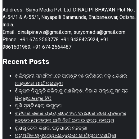
Ad dress : Surya Media Pvt. Ltd. DINALIPI BHAWAN Plot No :
A-54/1 & A-55/1, Nayapalli Baramunda, Bhubaneswar, Odisha,
India.
Email : dinalipinews@gmail.com, suryomedia@gmail.com
Phone : +91 674 2563778, +91 9438425924, +91
9861601969, +91 674 2564487
Recent Posts
ଖଲିସ୍ତାନୀ ସମର୍ଥକମାନେ ଅଗଷ୍ଟ ୧୫ ତାରିଖରେ ବଡ଼ ଧରଣର
ଆକ୍ରମଣ ପାଇଁ ପ୍ରସ୍ତୁତ
ଶିକ୍ଷକ ନିଯୁକ୍ତି କରିବାକୁ ଗଣଶିକ୍ଷା ବିଭାଗ ପକ୍ଷରୁ ସମସ୍ତ
ଜିଲ୍ଲାପାଳଙ୍କୁ ଚିଠି
ପୁଣି ସୃଷ୍ଟି ହେଲା ଲଘୁଚାପ
ଶନିବାର ସକାଳ ପ୍ରାୟ ସାଢ଼େ ୫ଟା ସମୟରେ ଜଣେ ଯୁବକଙ୍କ
ଦେହରେ ପେଟ୍ରୋଲ ଢାଳି ନିଆଁ ଲଗାଇ ହତ୍ୟା ଉଦ୍ୟମ
ରୁଷରୁ ତେଲ କିଣିବା ପଡ଼ିପାରେ ମହଙ୍ଗା
ପ୍ରାଥମିକ ସ୍ୱାସ୍ଥ୍ୟ କେନ୍ଦ୍ରରେ କାର୍ଯ୍ୟରତ ସହାୟିକା