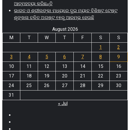
ଆତ୍ମହତ୍ୟା କରିଛନ୍ତି
ଭାରତ ଓ ଶ୍ରୀଲଙ୍କା ମଧ୍ୟରେ ଦୁଇ ମ୍ୟାଚ ବିଶିଷ୍ଟ ଟେଷ୍ଟ
ଶୃଙ୍ଖଳା ଚଳିତ ଅଗଷ୍ଟ ୧୫ରୁ ଆରମ୍ଭ ହେଊଛି
August 2026
M
T
W
T
F
S
S
1
2
3
4
5
6
7
8
9
10
11
12
13
14
15
16
17
18
19
20
21
22
23
24
25
26
27
28
29
30
31
« Jul
Facebook
Twitter
Youtube