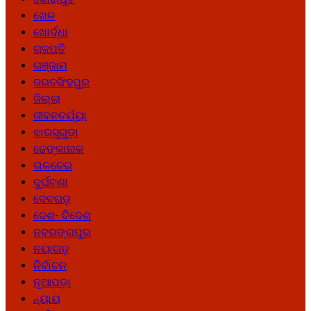
ଖେଳ
ଖୋର୍ଦ୍ଧା
ଗଜପତି
ଗଞ୍ଜାମ
ଜଗତସିଂହପୁର
ଜିଲ୍ଲା
ଜୀବନଚର୍ଯ୍ୟା
ଝାରସୁଗୁଡ଼ା
ଢେଙ୍କାନାଳ
ତାଳଚେର
ଦୁର୍ଘଟଣା
ଦେବଗଡ଼
ଦେଶ- ବିଦେଶ
ନବରଙ୍ଗପୁର
ନୟାଗଡ଼
ନିର୍ବାଚନ
ନୂଆପଡ଼ା
ନ୍ୟାୟ