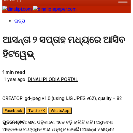
ରାଜ୍ୟ
ଆସନ୍ତା ୨ ସପ୍ତାହ ମଧ୍ୟରେ ଆସିବ
ହିଟୱେଭ୍
1 min read
1 year ago
DINALIPI ODIA PORTAL
CREATOR: gd-jpeg v1.0 (using IJG JPEG v62), quality = 82
Facebook
Twitter/X
WhatsApp
ଭୁବନେଶ୍ଵର:
ସାରା ଓଡ଼ିଶାରେ ଏବେ ବଢ଼ି ଚାଲିଛି ତାତି। ଅଧିକାଂଶ
ଅଞ୍ଚଳରେ ମାତ୍ରାଧିକ ଖରା ଅନୁଭୂତ ହେଉଛି। ଆସନ୍ତା ୨ ସପ୍ତାହ