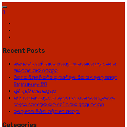
Skip
to
content
Facebook
Twitter
Youtube
Recent Posts
ଖଲିସ୍ତାନୀ ସମର୍ଥକମାନେ ଅଗଷ୍ଟ ୧୫ ତାରିଖରେ ବଡ଼ ଧରଣର
ଆକ୍ରମଣ ପାଇଁ ପ୍ରସ୍ତୁତ
ଶିକ୍ଷକ ନିଯୁକ୍ତି କରିବାକୁ ଗଣଶିକ୍ଷା ବିଭାଗ ପକ୍ଷରୁ ସମସ୍ତ
ଜିଲ୍ଲାପାଳଙ୍କୁ ଚିଠି
ପୁଣି ସୃଷ୍ଟି ହେଲା ଲଘୁଚାପ
ଶନିବାର ସକାଳ ପ୍ରାୟ ସାଢ଼େ ୫ଟା ସମୟରେ ଜଣେ ଯୁବକଙ୍କ
ଦେହରେ ପେଟ୍ରୋଲ ଢାଳି ନିଆଁ ଲଗାଇ ହତ୍ୟା ଉଦ୍ୟମ
ରୁଷରୁ ତେଲ କିଣିବା ପଡ଼ିପାରେ ମହଙ୍ଗା
Categories