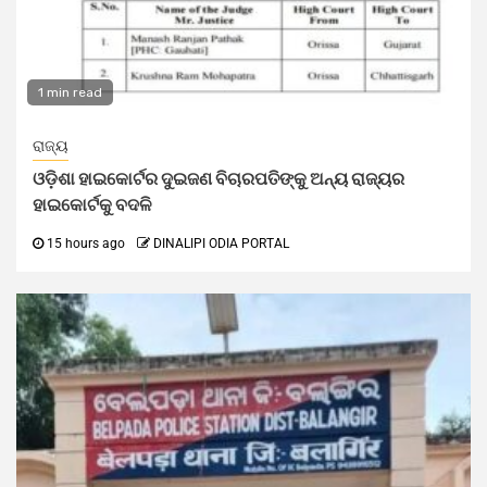
1 min read
ରାଜ୍ୟ
ଓଡ଼ିଶା ହାଇକୋର୍ଟର ଦୁଇଜଣ ବିଚାରପତିଙ୍କୁ ଅନ୍ୟ ରାଜ୍ୟର
ହାଇକୋର୍ଟକୁ ବଦଳି
15 hours ago
DINALIPI ODIA PORTAL