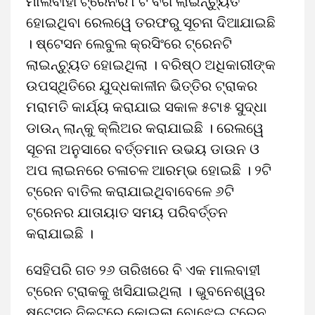
ମାଲବାହୀ ଟ୍ରେନର ୮ଟି ବଗି ଲାଇନ୍ଚ୍ୟୁତ
ହୋଇଥିବା ରେଲୱେ ତରଫରୁ ସୂଚନା ଦିଆଯାଇଛି
। ଷ୍ଟେସନ ଲେବୁଲ କ୍ରସିଂରେ ଟ୍ରେନଟି
ଲାଇନ୍ଚ୍ୟୁତ ହୋଇଥିଲା । ବରିଷ୍ଠ ଅଧିକାରୀଙ୍କ
ଉପସ୍ଥିତିରେ ଯୁଦ୍ଧକାଳୀନ ଭିତ୍ତିର ଟ୍ରାକର
ମରାମତି କାର୍ଯ୍ୟ କରାଯାଇ ସକାଳ ୫ଟା୫ ସୁଦ୍ଧା
ଡାଉନ୍‌ ଲାନ୍‌କୁ କ୍ଲିଅର କରାଯାଇଛି । ରେଲୱେ
ସୂଚନା ଅନୁସାରେ ବର୍ତ୍ତମାନ ଉଭୟ ଡାଉନ ଓ
ଅପ ଲାଇନରେ ଚଳାଚଳ ଆରମ୍ଭ ହୋଇଛି । ୨ଟି
ଟ୍ରେନ ବାତିଲ କରାଯାଇଥିବାବେଳେ ୬ଟି
ଟ୍ରେନର ଯାତାୟାତ ସମୟ ପରିବର୍ତ୍ତନ
କରାଯାଇଛି ।
ସେହିପରି ଗତ ୨୬ ତାରିଖରେ ବି ଏକ ମାଲବାହୀ
ଟ୍ରେନ ଟ୍ରାକକୁ ଖସିଯାଇଥିଲା । ଭୁବନେଶ୍ୱର
ଷ୍ଟେସନ ନିକଟରେ କୋଇଲା ବୋଝେଇ ଟ୍ରେନ