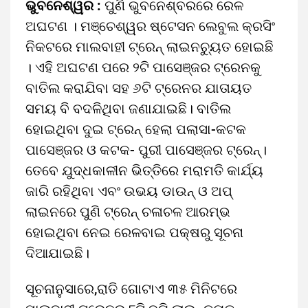
ଭୁବନେଶ୍ୱର :
ପୁଣି ଭୁବନେଶ୍ବରରେ ରେଳ
ଅଘଟଣ । ମଞ୍ଚେଶ୍ୱର ଷ୍ଟେସନ ଲେବୁଲ କ୍ରସିଂ
ନିକଟରେ ମାଲବାହୀ ଟ୍ରେନ୍ ଲାଇନଚ୍ୟୁତ ହୋଇଛି
। ଏହି ଅଘଟଣ ପରେ ୨ଟି ପାସେଞ୍ଜର ଟ୍ରେନକୁ
ବାତିଲ କରାଯିବା ସହ ୬ଟି ଟ୍ରେନର ଯାତାୟତ
ସମୟ ବି ବଦଳିଥିବା ଜଣାଯାଇଛି। ବାତିଲ
ହୋଇଥିବା ଦୁଇ ଟ୍ରେନ୍ ହେଲା ପଲାସା-କଟକ
ପାସେଞ୍ଜର ଓ କଟକ- ପୁରୀ ପାସେଞ୍ଜର ଟ୍ରେନ୍।
ତେବେ ଯୁଦ୍ଧକାଳୀନ ଭିତ୍ତିରେ ମରାମତି କାର୍ଯ୍ୟ
ଜାରି ରହିଥିବା ଏବଂ ଉଭୟ ଡାଉନ୍ ଓ ଅପ୍
ଲାଇନରେ ପୁଣି ଟ୍ରେନ୍ ଚଳାଚଳ ଆରମ୍ଭ
ହୋଇଥିବା ନେଇ ରେଳବାଇ ପକ୍ଷରୁ ସୂଚନା
ଦିଆଯାଇଛି।
ସୂଚନାନୁସାରେ,ରାତି ଗୋଟାଏ ୩୫ ମିନିଟରେ