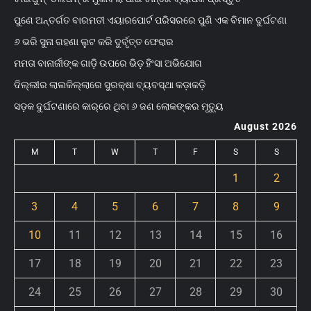
ପୁଣେ ଅନ୍ତର୍ଗତ ବାରମତୀ ଏୟାରପୋର୍ଟ ପରିସରରେ ପୁଣି ଏକ ବିମାନ ଦୁର୍ଘଟଣା
୬ ଭରି ସୁନା ଗହଣା ଲୁଟ କରି ଦୁର୍ବୃତ୍ତ ଫେରାର
ମମତା ବାନାର୍ଜୀଙ୍କ ଗାଡ଼ି ଉପରେ ଭିଡ଼ ହିଂସା ଅଭିଯୋଗ
ଦିଲ୍ଲୀର ଲାଲକିଲ୍ଲାରେ ସୁରକ୍ଷା ବ୍ୟବସ୍ଥା କଡ଼ାକଡ଼ି
ସଡ଼କ ଦୁର୍ଘଟଣାରେ କାର୍‌ରେ ଥିବା ୬ ଜଣ ଲୋକଙ୍କର ମୃତ୍ୟୁ
August 2026
M
T
W
T
F
S
S
1
2
3
4
5
6
7
8
9
10
11
12
13
14
15
16
17
18
19
20
21
22
23
24
25
26
27
28
29
30