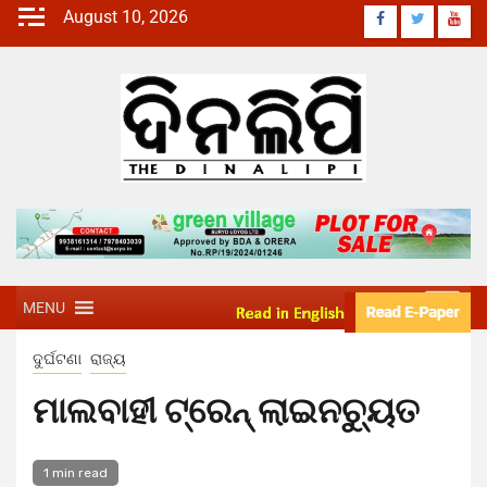
August 10, 2026
MENU
ଦୁର୍ଘଟଣା
ରାଜ୍ୟ
ମାଲବାହୀ ଟ୍ରେନ୍ ଲାଇନଚ୍ୟୁତ
1 min read