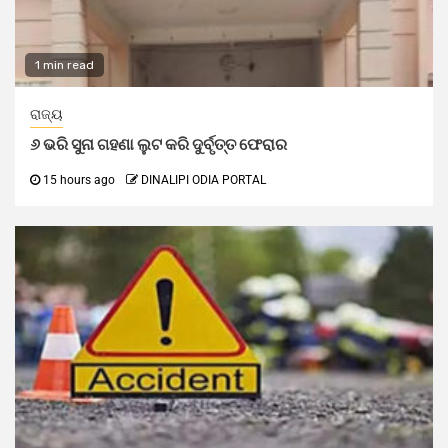
1 min read
ରାଜ୍ୟ
୬ ଭରି ସୁନା ଗହଣା ଲୁଟ କରି ଦୁର୍ବୃତ୍ତ ଫେରାର
15 hours ago
DINALIPI ODIA PORTAL