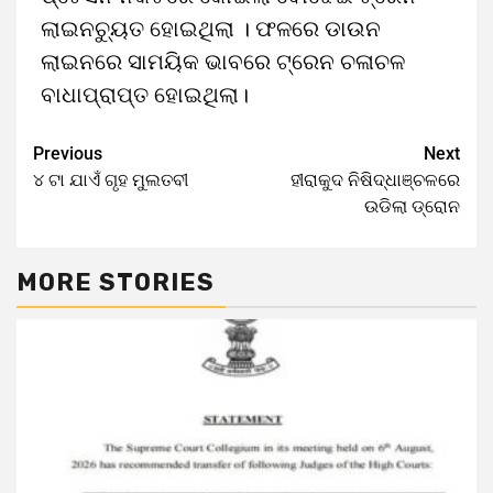
ଲାଇନଚ୍ୟୁତ ହୋଇଥିଲା । ଫଳରେ ଡାଉନ
ଲାଇନରେ ସାମୟିକ ଭାବରେ ଟ୍ରେନ ଚଳାଚଳ
ବାଧାପ୍ରାପ୍ତ ହୋଇଥିଲା।
Previous
Next
୪ ଟା ଯାଏଁ ଗୃହ ମୁଲତବୀ
ହୀରାକୁଦ ନିଷିଦ୍ଧାଞ୍ଚଳରେ
ଉଡିଲା ଡ୍ରୋନ
MORE STORIES