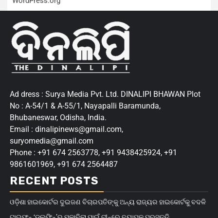
WordPress.org
Ad dress : Surya Media Pvt. Ltd. DINALIPI BHAWAN Plot
No : A-54/1 & A-55/1, Nayapalli Baramunda,
Bhubaneswar, Odisha, India.
Email : dinalipinews@gmail.com,
suryomedia@gmail.com
Phone : +91 674 2563778, +91 9438425924, +91
9861601969, +91 674 2564487
RECENT POSTS
ଓଡ଼ିଶା ହାଇକୋର୍ଟର ଦୁଇଜଣ ବିଚାରପତିଙ୍କୁ ଅନ୍ୟ ରାଜ୍ୟର ହାଇକୋର୍ଟକୁ ବଦଳି
ଟାଇଫୁନ୍ ‘ଡଲଫିନ୍’ର ମୁକାବିଲା ପାଇଁ ଚୀନ୍‌ରେ ବ୍ୟାପକ ପ୍ରସ୍ତୁତି