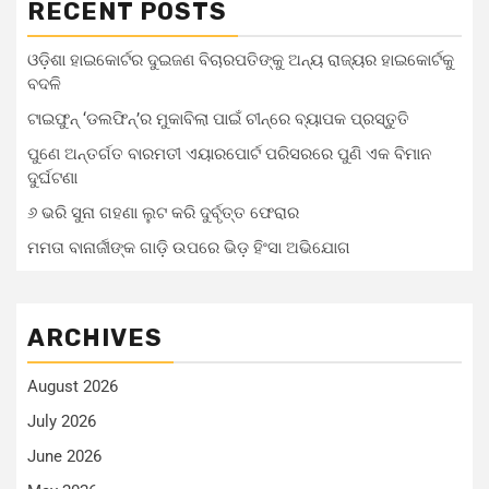
RECENT POSTS
ଓଡ଼ିଶା ହାଇକୋର୍ଟର ଦୁଇଜଣ ବିଚାରପତିଙ୍କୁ ଅନ୍ୟ ରାଜ୍ୟର ହାଇକୋର୍ଟକୁ
ବଦଳି
ଟାଇଫୁନ୍ ‘ଡଲଫିନ୍’ର ମୁକାବିଲା ପାଇଁ ଚୀନ୍‌ରେ ବ୍ୟାପକ ପ୍ରସ୍ତୁତି
ପୁଣେ ଅନ୍ତର୍ଗତ ବାରମତୀ ଏୟାରପୋର୍ଟ ପରିସରରେ ପୁଣି ଏକ ବିମାନ
ଦୁର୍ଘଟଣା
୬ ଭରି ସୁନା ଗହଣା ଲୁଟ କରି ଦୁର୍ବୃତ୍ତ ଫେରାର
ମମତା ବାନାର୍ଜୀଙ୍କ ଗାଡ଼ି ଉପରେ ଭିଡ଼ ହିଂସା ଅଭିଯୋଗ
ARCHIVES
August 2026
July 2026
June 2026