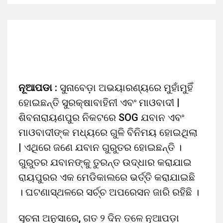
ନୂଆପଡା :
ସୁନାବେଡ଼ା ଅଭୟାରଣ୍ୟରେ ମୁହାଁମୁହିଁ
ହୋଇଛନ୍ତି ସୁରକ୍ଷାବାହିନୀ ଏବଂ ମାଓବାଦୀ |
ଶିବନାରାୟଣପୁର ନିକଟରେ SOG ଯବାନ ଏବଂ
ମାଓବାଦୀଙ୍କ ମଧ୍ୟରେ ଗୁଳି ବିନିମୟ ହୋଇଥିଲା
| ଏଥିରେ ଜଣେ ଯବାନ ଗୁରୁତର ହୋଇଛନ୍ତି ।
ଗୁରୁତର ଯବାନଙ୍କୁ ତୁରନ୍ତ ଉଦ୍ଧାର କରାଯାଇ
ରାୟପୁରର ଏକ ମେଡିକାଲରେ ଭର୍ତ୍ତି କରାଯାଇଛି
। ଘଟଣାସ୍ଥଳରେ ସର୍ଚ୍ଚ ଅପରେସନ ଜାରି ରହିଛି ।
ସୂଚନା ଅନୁସାରେ, ଗତ ୨ ଦିନ ତଳେ ନୂଆପଡ଼ା