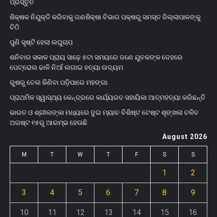
ପ୍ରସ୍ତୁତ
ଶିକ୍ଷକ ନିଯୁକ୍ତି କରିବାକୁ ଗଣଶିକ୍ଷା ବିଭାଗ ପକ୍ଷରୁ ସମସ୍ତ ଜିଲ୍ଲାପାଳଙ୍କୁ
ଚିଠି
ପୁଣି ସୃଷ୍ଟି ହେଲା ଲଘୁଚାପ
ଶନିବାର ସକାଳ ପ୍ରାୟ ସାଢ଼େ ୫ଟା ସମୟରେ ଜଣେ ଯୁବକଙ୍କ ଦେହରେ
ପେଟ୍ରୋଲ ଢାଳି ନିଆଁ ଲଗାଇ ହତ୍ୟା ଉଦ୍ୟମ
ରୁଷରୁ ତେଲ କିଣିବା ପଡ଼ିପାରେ ମହଙ୍ଗା
ପ୍ରାଥମିକ ସ୍ୱାସ୍ଥ୍ୟ କେନ୍ଦ୍ରରେ କାର୍ଯ୍ୟରତ ସହାୟିକା ଆତ୍ମହତ୍ୟା କରିଛନ୍ତି
ଭାରତ ଓ ଶ୍ରୀଲଙ୍କା ମଧ୍ୟରେ ଦୁଇ ମ୍ୟାଚ ବିଶିଷ୍ଟ ଟେଷ୍ଟ ଶୃଙ୍ଖଳା ଚଳିତ
ଅଗଷ୍ଟ ୧୫ରୁ ଆରମ୍ଭ ହେଊଛି
August 2026
M
T
W
T
F
S
S
1
2
3
4
5
6
7
8
9
10
11
12
13
14
15
16