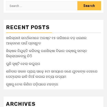
RECENT POSTS
ଖଲିସ୍ତାନୀ ସମର୍ଥକମାନେ ଅଗଷ୍ଟ ୧୫ ତାରିଖରେ ବଡ଼ ଧରଣର
ଆକ୍ରମଣ ପାଇଁ ପ୍ରସ୍ତୁତ
ଶିକ୍ଷକ ନିଯୁକ୍ତି କରିବାକୁ ଗଣଶିକ୍ଷା ବିଭାଗ ପକ୍ଷରୁ ସମସ୍ତ
ଜିଲ୍ଲାପାଳଙ୍କୁ ଚିଠି
ପୁଣି ସୃଷ୍ଟି ହେଲା ଲଘୁଚାପ
ଶନିବାର ସକାଳ ପ୍ରାୟ ସାଢ଼େ ୫ଟା ସମୟରେ ଜଣେ ଯୁବକଙ୍କ ଦେହରେ
ପେଟ୍ରୋଲ ଢାଳି ନିଆଁ ଲଗାଇ ହତ୍ୟା ଉଦ୍ୟମ
ରୁଷରୁ ତେଲ କିଣିବା ପଡ଼ିପାରେ ମହଙ୍ଗା
ARCHIVES