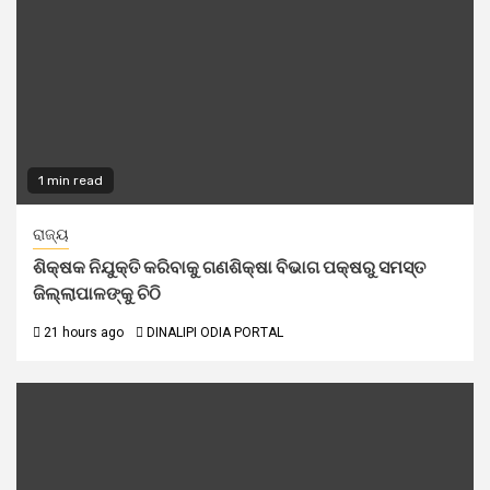
1 min read
ରାଜ୍ୟ
ଶିକ୍ଷକ ନିଯୁକ୍ତି କରିବାକୁ ଗଣଶିକ୍ଷା ବିଭାଗ ପକ୍ଷରୁ ସମସ୍ତ
ଜିଲ୍ଲାପାଳଙ୍କୁ ଚିଠି
21 hours ago
DINALIPI ODIA PORTAL