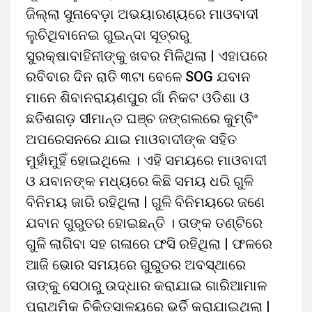
ଜିଲ୍ଲା ସୁନାବେଡ଼ା ଅଭୟାରଣ୍ୟରେ ମାଓବାଦୀ
ଲୁଚିଥିବାନେଇ ଗୁଇନ୍ଦା ସୂତ୍ରରୁ
ସୁରକ୍ଷାବାହିନୀଙ୍କୁ ଖବର ମିଳିଥିଲା | ଏହାପରେ
ରବିବାର ଦିନ ରାତି ୩ଟା ବେଳେ SOG ଯବାନ
ମାନେ ଶିବାନରାୟଣପୁର ଗାଁ ନିକଟ ଓଡିଶା ଓ
ଛତିଶଗଡ଼ ସୀମାନ୍ତ ଘଞ୍ଚ ଜଙ୍ଗଲରେ କୁମ୍ବିଂ
ଅପରେସନରେ ଯାଇ ମାଓବାଦୀଙ୍କ ସହିତ
ମୁହାଁମୁହିଁ ହୋଇଥିଲେ । ଏହି ସମୟରେ ମାଓବାଦୀ
ଓ ଯବାନଙ୍କ ମଧ୍ୟରେ କିଛି ସମୟ ଧରି ଗୁଳି
ବିନିମୟ ଜାରି ରହିଥିଲା | ଗୁଳି ବିନିମୟରେ ଜଣେ
ଯବାନ ଗୁରୁତର ହୋଇଛନ୍ତି । ତାଙ୍କ ତଣ୍ଟିରେ
ଗୁଳି ଲାଗିବା ସହ ଗଳାରେ ଫସି ରହିଥିଲା | ଫଳରେ
ଆଜି ଭୋର ସମୟରେ ଗୁରୁତର ଅବସ୍ଥାରେ
ତାଙ୍କୁ ସେଠାରୁ ଉଦ୍ଧାର କରାଯାଇ ଗାରିଆମାଳ
ପ୍ରାଥମିକ ଚିକିତ୍ସାଳୟରେ ଭର୍ତି କରାଯାଇଥିଲା |