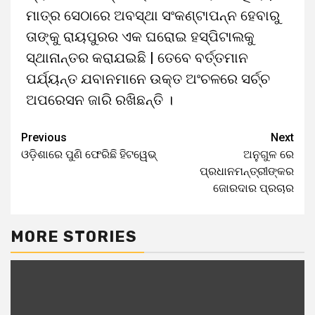
ମାତ୍ର ସେଠାରେ ଅବସ୍ଥା ସଂକଣ୍ଟାପନ୍ନ ହେବାରୁ
ତାଙ୍କୁ ରାୟପୁରର ଏକ ଘରୋଇ ହସ୍ପିଟାଲକୁ
ସ୍ଥାନାନ୍ତର କରାଯଇଛି | ତେବେ ବର୍ତ୍ତମାନ
ପର୍ଯ୍ୟନ୍ତ ଯବାନମାନେ ଉକ୍ତ ଅଂଚଳରେ ସର୍ଚ୍ଚ
ଅପରେସନ ଜାରି ରଖିଛନ୍ତି ।
Previous
Next
ଓଡ଼ିଶାରେ ପୁଣି ଫେରିଛି ହିଟୱେଭ୍
ଅନୁଗୁଳ ରେ
ପ୍ରଧାନମନ୍ତ୍ରୀଙ୍କର
ଜୋରଦାର ପ୍ରଚାର
MORE STORIES