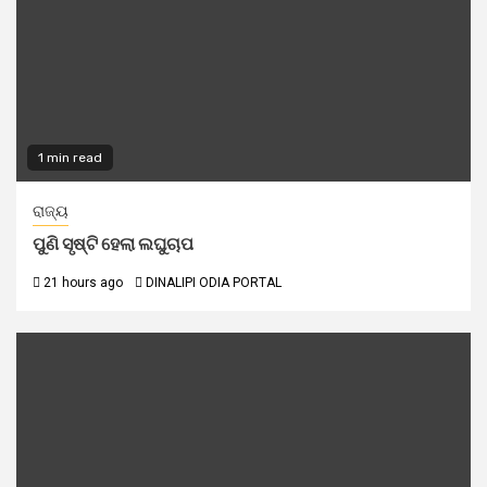
1 min read
ରାଜ୍ୟ
ପୁଣି ସୃଷ୍ଟି ହେଲା ଲଘୁଚାପ
21 hours ago
DINALIPI ODIA PORTAL