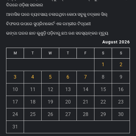
ଦିଗରେ ଓଡ଼ିଶା ସରକାର
ଆବାସିକ ଘରେ ବ୍ୟବସାୟ ଚଳାଇଥିବା କୋଠା ସବୁକୁ ତତ୍କାଳ ସିଲ୍‌
ବିଫଳତା ଉପରେ ସୁପ୍ରିମକୋର୍ଟ ଏକ ଗମ୍ଭୀର ଟିପ୍ପଣୀ
ଭଙ୍ଗା ଘରର ଛାତ ଭୁଶୁଡ଼ି ପଡ଼ିବାରୁ ଛଅ ଜଣ ସଦସ୍ୟଙ୍କର ମୃତ୍ୟୁ
August 2026
M
T
W
T
F
S
S
1
2
3
4
5
6
7
8
9
10
11
12
13
14
15
16
17
18
19
20
21
22
23
24
25
26
27
28
29
30
31