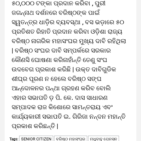
୫୦,୦୦୦ ଟଙ୍କା ପ୍ରଦାନ କରିବା , ପୁରୀ
ଜଗନ୍ନାଥ ଦର୍ଶନରେ ବରିଷ୍ଠଙ୍କ ପାଇଁ
ସ୍ୱତନ୍ତ୍ର ଧାଡ଼ିର ବ୍ୟବସ୍ଥା , ବସ ଭଡ଼ାରେ ୫୦
ପ୍ରତିଶତ ରିହାତି ପ୍ରଦାନ କରିବା ଓଡ଼ିଶା ରାଜ୍ୟ
ବରିଷ୍ଠ ନାଗରିକ ମହାସଂଘର ମୁଖ୍ୟ ଦାବି ରହିଥିଲା
| ବରିଷ୍ଠ ସଂଘର ଦାବି ସମ୍ପର୍କରେ ସରକାର
କୌଣସି ଘୋଷଣା କରିନାହାଁନ୍ତି ତେଣୁ ସଂଘ
ଉଦବେଗ ପ୍ରକାଶ କରିଛି | ଉକ୍ତ ଦାବିଗୁଡିକ
ଶୀଘ୍ର ପୂରଣ ନ ହେଲେ ବରିଷ୍ଠ ସଙ୍ଘ
ଆନ୍ଦୋଳନର ପନ୍ଥା ଗ୍ରହଣ କରିବ ବୋଲି
ଏହାର ସଭାପତି ଡ଼ ପି. କେ. ଦାସ ସାଧାରଣ
ସମ୍ପାଦକ ରାଜ କିଶୋରେ ସାମନ୍ତରାୟ ଏବଂ
କାର୍ଯ୍ୟକାରୀ ସଭାପତି ଇ. ଗିରିଜା ନନ୍ଦନ ମହାନ୍ତି
ପ୍ରକାଶ କରିଛନ୍ତି |
SENIOR CITIZEN
ବରିଷ୍ଠ ମହାସଂଘର
ମଧୁବାବୁ ପେନସନ
Tags: