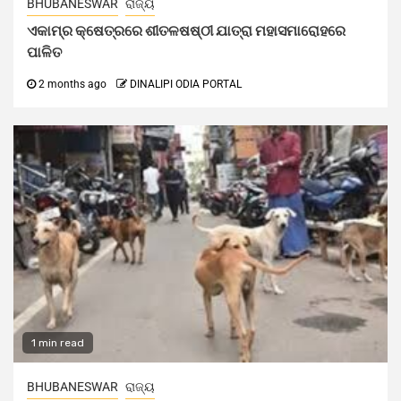
BHUBANESWAR
ରାଜ୍ୟ
ଏକାମ୍ର କ୍ଷେତ୍ରରେ ଶୀତଳଷଷ୍ଠୀ ଯାତ୍ରା ମହାସମାରୋହରେ
ପାଳିତ
2 months ago
DINALIPI ODIA PORTAL
1 min read
BHUBANESWAR
ରାଜ୍ୟ