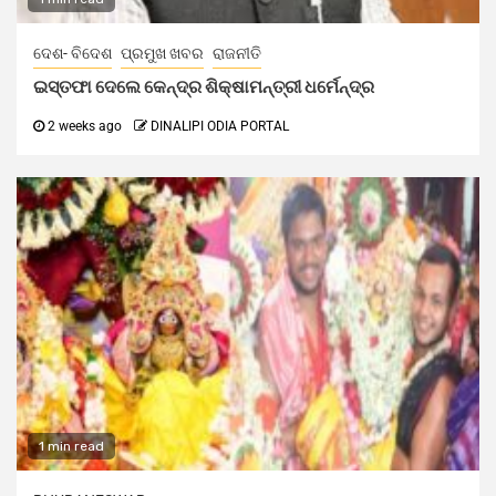
ଦେଶ- ବିଦେଶ
ପ୍ରମୁଖ ଖବର
ରାଜନୀତି
ଇସ୍ତଫା ଦେଲେ କେନ୍ଦ୍ର ଶିକ୍ଷାମନ୍ତ୍ରୀ ଧର୍ମେନ୍ଦ୍ର
2 weeks ago
DINALIPI ODIA PORTAL
1 min read