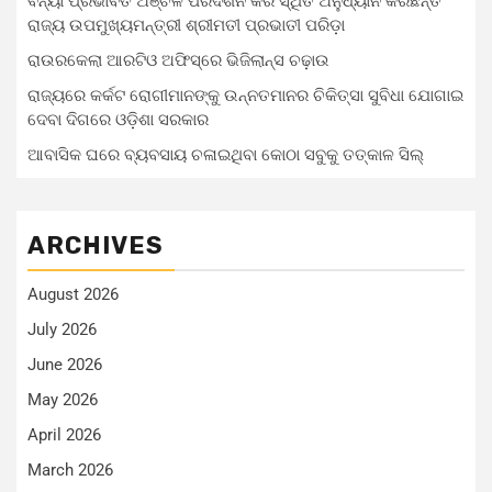
ବନ୍ୟା ପ୍ରଭାବିତ ଅଞ୍ଚଳ ପରିଦର୍ଶନ କରି ସ୍ଥିତି ଅନୁଧ୍ୟାନ କରିଛନ୍ତି
ରାଜ୍ୟ ଉପମୁଖ୍ୟମନ୍ତ୍ରୀ ଶ୍ରୀମତୀ ପ୍ରଭାତୀ ପରିଡ଼ା
ରାଉରକେଲା ଆରଟିଓ ଅଫିସ୍‌ରେ ଭିଜିଲାନ୍ସ ଚଢ଼ାଉ
ରାଜ୍ୟରେ କର୍କଟ ରୋଗୀମାନଙ୍କୁ ଉନ୍ନତମାନର ଚିକିତ୍ସା ସୁବିଧା ଯୋଗାଇ
ଦେବା ଦିଗରେ ଓଡ଼ିଶା ସରକାର
ଆବାସିକ ଘରେ ବ୍ୟବସାୟ ଚଳାଇଥିବା କୋଠା ସବୁକୁ ତତ୍କାଳ ସିଲ୍‌
ARCHIVES
August 2026
July 2026
June 2026
May 2026
April 2026
March 2026