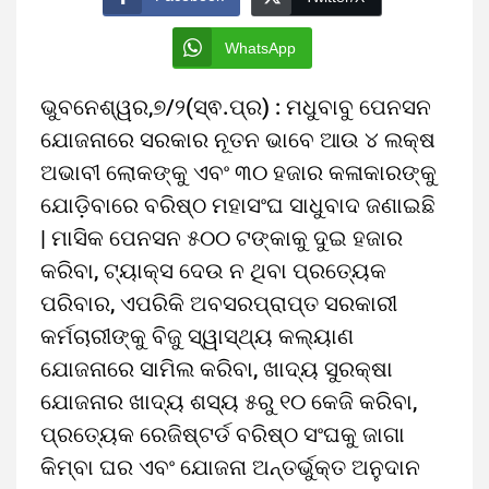
WhatsApp
ଭୁବନେଶ୍ୱର,୭/୨(ସ୍ଵ.ପ୍ର) : ମଧୁବାବୁ ପେନସନ
ଯୋଜନାରେ ସରକାର ନୂତନ ଭାବେ ଆଉ ୪ ଲକ୍ଷ
ଅଭାବୀ ଲୋକଙ୍କୁ ଏବଂ ୩୦ ହଜାର କଳାକାରଙ୍କୁ
ଯୋଡ଼ିବାରେ ବରିଷ୍ଠ ମହାସଂଘ ସାଧୁବାଦ ଜଣାଇଛି
| ମାସିକ ପେନସନ ୫୦୦ ଟଙ୍କାକୁ ଦୁଇ ହଜାର
କରିବା, ଟ୍ୟାକ୍ସ ଦେଉ ନ ଥିବା ପ୍ରତ୍ୟେକ
ପରିବାର, ଏପରିକି ଅବସରପ୍ରାପ୍ତ ସରକାରୀ
କର୍ମଚାରୀଙ୍କୁ ବିଜୁ ସ୍ୱାସ୍ଥ୍ୟ କଲ୍ୟାଣ
ଯୋଜନାରେ ସାମିଲ କରିବା, ଖାଦ୍ୟ ସୁରକ୍ଷା
ଯୋଜନାର ଖାଦ୍ୟ ଶସ୍ୟ ୫ରୁ ୧୦ କେଜି କରିବା,
ପ୍ରତ୍ୟେକ ରେଜିଷ୍ଟର୍ଡ ବରିଷ୍ଠ ସଂଘକୁ ଜାଗା
କିମ୍ବା ଘର ଏବଂ ଯୋଜନା ଅନ୍ତର୍ଭୁକ୍ତ ଅନୁଦାନ