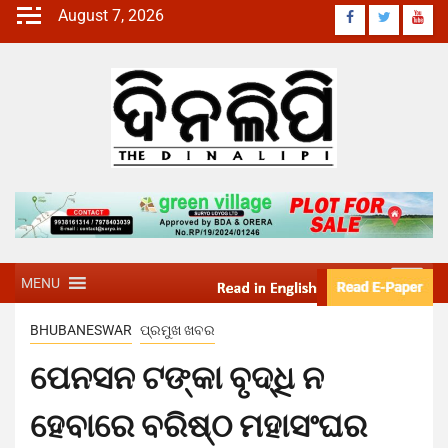
August 7, 2026
MENU
BHUBANESWAR
ପ୍ରମୁଖ ଖବର
ପେନସନ ଟଙ୍କା ବୃଦ୍ଧି ନ
ହେବାରେ ବରିଷ୍ଠ ମହାସଂଘର