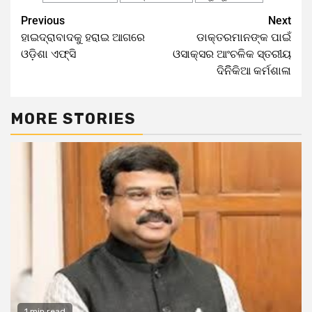
Previous
Next
ହାଇଦ୍ରାବାଦକୁ ହରାଇ ଆଗରେ
ଡାକ୍ତରମାନଙ୍କ ପାଇଁ
ଓଡ଼ିଶା ଏଫ୍‌ସି
ଓସାକ୍ସର ଆଂଚଳିକ ସ୍ତରୀୟ
ଦିନିିକିଆ କର୍ମଶାଳା
MORE STORIES
1 min read