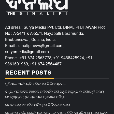
Ad dress : Surya Media Pvt. Ltd. DINALIPI BHAWAN Plot
No : A-54/1 & A-55/1, Nayapalli Baramunda,
Bhubaneswar, Odisha, India.
Email : dinalipinews@gmail.com,
suryomedia@gmail.com
Phone : +91 674 2563778, +91 9438425924, +91
9861601969, +91 674 2564487
RECENT POSTS
ପୁଣିଥରେ ଶ୍ରୀମନ୍ଦିର ଭିତରର ଭିଡିଓ ପ୍ରଘଟ
ବନ୍ୟା ପ୍ରଭାବିତ ଅଞ୍ଚଳ ପରିଦର୍ଶନ କରି ସ୍ଥିତି ଅନୁଧ୍ୟାନ କରିଛନ୍ତି ରାଜ୍ୟ
ଉପମୁଖ୍ୟମନ୍ତ୍ରୀ ଶ୍ରୀମତୀ ପ୍ରଭାତୀ ପରିଡ଼ା
ରାଉରକେଲା ଆରଟିଓ ଅଫିସ୍‌ରେ ଭିଜିଲାନ୍ସ ଚଢ଼ାଉ
ରାଜ୍ୟରେ କର୍କଟ ରୋଗୀମାନଙ୍କୁ ଉନ୍ନତମାନର ଚିକିତ୍ସା ସୁବିଧା ଯୋଗାଇ ଦେବା