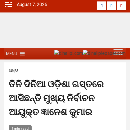
August 7, 2026
MENU
ରାଜ୍ୟ
ତିନି ଦିନିଆ ଓଡ଼ିଶା ଗସ୍ତରେ
ଆସିଛନ୍ତି ମୁଖ୍ୟ ନିର୍ବାଚନ
ଆୟୁକ୍ତ ଜ୍ଞାନେଶ କୁମାର
1 min read