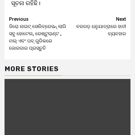
ସୂଚନା ରହିଛି।
Previous
Next
ଜିରୋ ନାଇଟ୍ ସେଲିବ୍ରେସନ୍ ଲାଗି
ବରଗଡ଼ ଧନୁଯାତ୍ରାରେ ହାତୀ
ସବୁ ହୋଟେଲ, ରେଷ୍ଟୁରାଣ୍ଟ ,
ବ୍ୟବହାର
ମଲ୍ ଏବଂ ପବ୍ ଗୁଡିକରେ
ଜୋରଦାର ପ୍ରସ୍ତୁତି
MORE STORIES