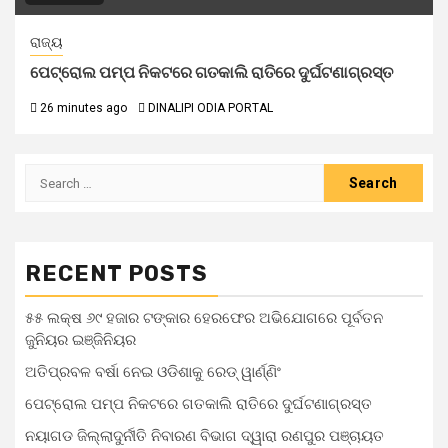
ରାଜ୍ୟ
ପେଟ୍ରୋଲ ପମ୍ପ ନିକଟରେ ଗତକାଲି ରାତିରେ ଦୁର୍ଘଟଣାଗ୍ରସ୍ତ
26 minutes ago
DINALIPI ODIA PORTAL
RECENT POSTS
୫୫ ଲକ୍ଷ ୬୯ ହଜାର ଟଙ୍କାର ହେରଫେର ଅଭିଯୋଗରେ ପୂର୍ବତନ
ଜୁନିୟର ଇଞ୍ଜିନିୟର
ଅତିପ୍ରବଳ ବର୍ଷା ନେଇ ଓଡିଶାକୁ ରେଡ୍ ୱାର୍ଣ୍ଣିଂ
ପେଟ୍ରୋଲ ପମ୍ପ ନିକଟରେ ଗତକାଲି ରାତିରେ ଦୁର୍ଘଟଣାଗ୍ରସ୍ତ
ନୟାଗଡ ଜିଲ୍ଲାଦୁର୍ନୀତି ନିବାରଣ ବିଭାଗ ଦ୍ୱାରା ରଣପୁର ପଞ୍ଚାୟତ