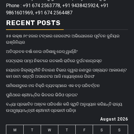
Phone : +91 674 2563778, +91 9438425924, +91
9861601969, +91 674 2564487
RECENT POSTS
୫୫ ଲକ୍ଷ ୬୯ ହଜାର ଟଙ୍କାର ହେରଫେର ଅଭିଯୋଗରେ ପୂର୍ବତନ ଜୁନିୟର
ଇଞ୍ଜିନିୟର
ଅତିପ୍ରବଳ ବର୍ଷା ନେଇ ଓଡିଶାକୁ ରେଡ୍ ୱାର୍ଣ୍ଣିଂ
ପେଟ୍ରୋଲ ପମ୍ପ ନିକଟରେ ଗତକାଲି ରାତିରେ ଦୁର୍ଘଟଣାଗ୍ରସ୍ତ
ନୟାଗଡ ଜିଲ୍ଲାଦୁର୍ନୀତି ନିବାରଣ ବିଭାଗ ଦ୍ୱାରା ରଣପୁର ପଞ୍ଚାୟତ ଆକାଉଣ୍ଟ
କମ ଡାଟା ଏଣ୍ଟ୍ରି ଅପରେଟର ଆଜି ମଧ୍ୟାହ୍‌ଣରେ ଗିରଫ
ତାମିଲନାଡୁରେ ମଦ ବିକ୍ରି ବ୍ୟବସ୍ଥାରେ ଏକ ବଡ଼ ପରିବର୍ତ୍ତନ
ପୁଣିଥରେ ଶ୍ରୀମନ୍ଦିର ଭିତରର ଭିଡିଓ ପ୍ରଘଟ
ବନ୍ୟା ପ୍ରଭାବିତ ଅଞ୍ଚଳ ପରିଦର୍ଶନ କରି ସ୍ଥିତି ଅନୁଧ୍ୟାନ କରିଛନ୍ତି ରାଜ୍ୟ
ଉପମୁଖ୍ୟମନ୍ତ୍ରୀ ଶ୍ରୀମତୀ ପ୍ରଭାତୀ ପରିଡ଼ା
August 2026
M
T
W
T
F
S
S