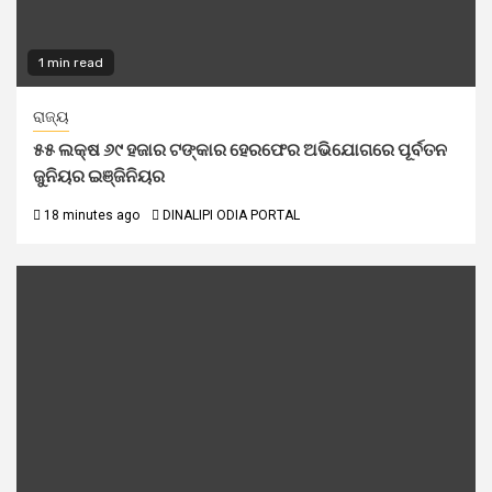
1 min read
ରାଜ୍ୟ
୫୫ ଲକ୍ଷ ୬୯ ହଜାର ଟଙ୍କାର ହେରଫେର ଅଭିଯୋଗରେ ପୂର୍ବତନ
ଜୁନିୟର ଇଞ୍ଜିନିୟର
18 minutes ago
DINALIPI ODIA PORTAL