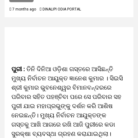
7 months ago
DINALIPI ODIA PORTAL
ପୁରୀ :
ତିନି ଦିନିଆ ଓଡ଼ିଶା ଗସ୍ତରେ ଆସିଛନ୍ତି
ମୁଖ୍ୟ ନିର୍ବାଚନ ଆୟୁକ୍ତ ଜ୍ଞାନେଶ କୁମାର । ସିଇସି
ଶ୍ରୀ କୁମାର ଭୁବନେଶ୍ୱର ବିମାନବନ୍ଦରରେ
ପରିବାର ସହିତ ପହଞ୍ଚିବା ପରେ ସେ ପରିବାର ସହ
ପୁରୀ ଯାଇ ମହାପ୍ରଭୁଙ୍କୁ ଦର୍ଶନ କରି ଆଶିଷ
ନେଇଛନ୍ତି। ମୁଖ୍ୟ ନିର୍ବାଚନ ଆୟୁକ୍ତଙ୍କ
ଗସ୍ତକୁ ଆଖି ଆଗରେ ରଖି ଆଜି ପୁରୀରେ କଡା
ସୁରକ୍ଷା ବ୍ୟବସ୍ଥା ଗ୍ରହଣ କରାଯାଇଥିଲା।