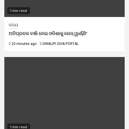
1 min read
ରାଜ୍ୟ
ଅତିପ୍ରବଳ ବର୍ଷା ନେଇ ଓଡିଶାକୁ ରେଡ୍ ୱାର୍ଣ୍ଣିଂ
20 minutes ago
DINALIPI ODIA PORTAL
1 min read