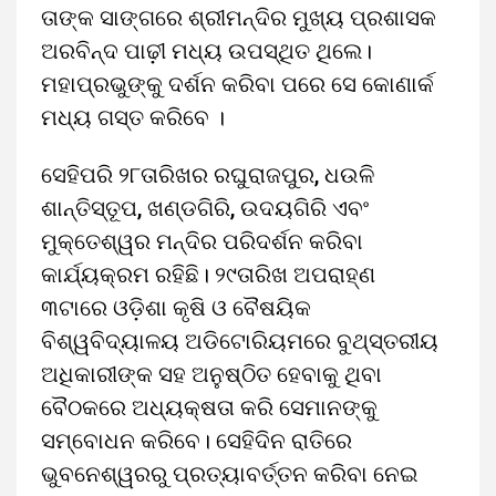
ତାଙ୍କ ସାଙ୍ଗରେ ଶ୍ରୀମନ୍ଦିର ମୁଖ୍ୟ ପ୍ରଶାସକ
ଅରବିନ୍ଦ ପାଢ଼ୀ ମଧ୍ୟ ଉପସ୍ଥିତ ଥିଲେ।
ମହାପ୍ରଭୁଙ୍କୁ ଦର୍ଶନ କରିବା ପରେ ସେ କୋଣାର୍କ
ମଧ୍ୟ ଗସ୍ତ କରିବେ ।
ସେହିପରି ୨୮ତାରିଖର ରଘୁରାଜପୁର, ଧଉଳି
ଶାନ୍ତିସ୍ତୂପ, ଖଣ୍ଡଗିରି, ଉଦୟଗିରି ଏବଂ
ମୁକ୍ତେଶ୍ୱର ମନ୍ଦିର ପରିଦର୍ଶନ କରିବା
କାର୍ଯ୍ୟକ୍ରମ ରହିଛି। ୨୯ତାରିଖ ଅପରାହ୍ଣ
୩ଟାରେ ଓଡ଼ିଶା କୃଷି ଓ ବୈଷୟିକ
ବିଶ୍ୱବିଦ୍ୟାଳୟ ଅଡିଟୋରିୟମରେ ବୁଥ୍‌ସ୍ତରୀୟ
ଅଧିକାରୀଙ୍କ ସହ ଅନୁଷ୍ଠିତ ହେବାକୁ ଥିବା
ବୈଠକରେ ଅଧ୍ୟକ୍ଷତା କରି ସେମାନଙ୍କୁ
ସମ୍ବୋଧନ କରିବେ। ସେହିଦିନ ରାତିରେ
ଭୁବନେଶ୍ୱରରୁ ପ୍ରତ୍ୟାବର୍ତ୍ତନ କରିବା ନେଇ