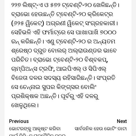
୨୨୭ ଲିଷ୍ଟ୍-ଏ ଓ ୫୭୨ ଟ୍ବେଣ୍ଟି-୨୦ ଖେଳିଛନ୍ତି।
ବ୍ରାଭୋ ହେଉଛନ୍ତି ଟ୍ବେଣ୍ଟି-୨୦ କ୍ରିକେଟ୍ର
(୬୨୫ ୱିକେଟ୍) ଅଗ୍ରଣୀ ୱିକେଟ୍ ସଂଗ୍ରହକାରୀ।
ସେହିଭଳି ଏହି ଫର୍ମାଟ୍ରେ ସେ ପାଖାପାଖି ୭୦୦୦
ରନ୍ କରିଛନ୍ତି। ଏଣୁ ଟ୍ବେଣ୍ଟି-୨୦ ର ଅନ୍ୟତମ
ଶ୍ରେଷ୍ଠ ଦ୍ରୁତ ବୋଲର୍ ଅଲ୍ରାଉଣ୍ଡର ଭାବେ
ପରିଚିତ। ବ୍ରାଭୋ ଟ୍ବେଣ୍ଟି-୨୦ ବିଶ୍ବକପ୍,
ଚାମ୍ପିଅନ୍ସ ଟ୍ରଫି, ଆଇପିଏଲ୍ ଓ ସିପିଏଲ୍
ବିଜେତା ଦଳର ସଦସ୍ୟ ରହିସାରିଛନ୍ତି। ସଂପ୍ରତି
ସେ ଚେନ୍ନାଇ ସୁପର କିଙ୍ଗ୍ସର ବୋଲିଂ
ପ୍ରଶିକ୍ଷକ ଅଛନ୍ତି। ପୂର୍ବରୁ ଏହି ଦଳରୁ
ଖେଳୁଥିଲେ।
Previous
Next
ଭୋଟରଙ୍କୁ ଆକୃଷ୍ଟ କରିବା
ସାର୍ବଜନିକ ହେଉ ଭୋଟିଂ ଡାଟା
ପାଇଁ ବିଭିନ୍ନ ରାଜନୈତିକ ଦଳର