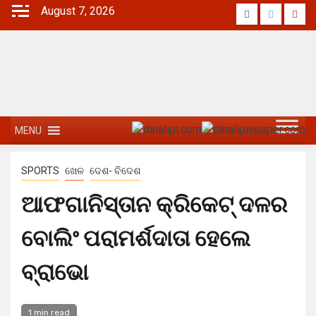
August 7, 2026
MENU
SPORTS
ଖେଳ
ଦେଶ- ବିଦେଶ
ଆଫଗାନିସ୍ତାନ କ୍ରିକେଟ୍ ଦଳର
ବୋଲିଂ ପରାମର୍ଶଦାତା ହେଲେ
ବ୍ରାଭୋ
1 min read