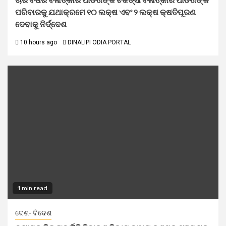
ଚାରି ବର୍ଷର ବଳାତ୍କାର ପୀଡିତାଙ୍କ ଚିକିତ୍ସା ବଳାତ୍କାର ପୀଡିତାଙ୍କ
ପରିବାରକୁ ଯଥାକ୍ରମେ ୧୦ ଲକ୍ଷ ଏବଂ ୨ ଲକ୍ଷ କ୍ଷତିପୂରଣ
ଦେବାକୁ ନିର୍ଦ୍ଦେଶ
10 hours ago
DINALIPI ODIA PORTAL
1 min read
ଦେଶ- ବିଦେଶ