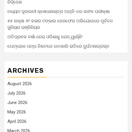
ନିର୍ଦ୍ଦେଶ
ମଧ୍ୟମ ଦୂରଗାମୀ କ୍ଷେପଣାସ୍ତ୍ର ଅଗ୍ନି-୪ର ସଫଳ ପରୀକ୍ଷା
୫୫ ଲକ୍ଷ ୬୯ ହଜାର ଟଙ୍କାର ହେରଫେର ଅଭିଯୋଗରେ ପୂର୍ବତନ
ଜୁନିୟର ଇଞ୍ଜିନିୟର
ଅତିପ୍ରବଳ ବର୍ଷା ନେଇ ଓଡିଶାକୁ ରେଡ୍ ୱାର୍ଣ୍ଣିଂ
ପେଟ୍ରୋଲ ପମ୍ପ ନିକଟରେ ଗତକାଲି ରାତିରେ ଦୁର୍ଘଟଣାଗ୍ରସ୍ତ
ARCHIVES
August 2026
July 2026
June 2026
May 2026
April 2026
March 2026