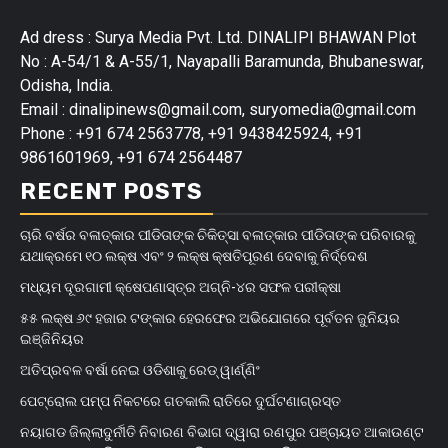
Ad dress : Surya Media Pvt. Ltd. DINALIPI BHAWAN Plot
No : A-54/1 & A-55/1, Nayapalli Baramunda, Bhubaneswar,
Odisha, India.
Email : dinalipinews@gmail.com, suryomedia@gmail.com
Phone : +91 674 2563778, +91 9438425924, +91
9861601969, +91 674 2564487
RECENT POSTS
ଚାରି ବର୍ଷର ବଳାତ୍କାର ପୀଡିତାଙ୍କ ଚିକିତ୍ସା ବଳାତ୍କାର ପୀଡିତାଙ୍କ ପରିବାରକୁ
ଯଥାକ୍ରମେ ୧୦ ଲକ୍ଷ ଏବଂ ୨ ଲକ୍ଷ କ୍ଷତିପୂରଣ ଦେବାକୁ ନିର୍ଦ୍ଦେଶ
ମଧ୍ୟମ ଦୂରଗାମୀ କ୍ଷେପଣାସ୍ତ୍ର ଅଗ୍ନି-୪ର ସଫଳ ପରୀକ୍ଷା
୫୫ ଲକ୍ଷ ୬୯ ହଜାର ଟଙ୍କାର ହେରଫେର ଅଭିଯୋଗରେ ପୂର୍ବତନ ଜୁନିୟର
ଇଞ୍ଜିନିୟର
ଅତିପ୍ରବଳ ବର୍ଷା ନେଇ ଓଡିଶାକୁ ରେଡ୍ ୱାର୍ଣ୍ଣିଂ
ପେଟ୍ରୋଲ ପମ୍ପ ନିକଟରେ ଗତକାଲି ରାତିରେ ଦୁର୍ଘଟଣାଗ୍ରସ୍ତ
ନୟାଗଡ ଜିଲ୍ଲାଦୁର୍ନୀତି ନିବାରଣ ବିଭାଗ ଦ୍ୱାରା ରଣପୁର ପଞ୍ଚାୟତ ଆକାଉଣ୍ଟ