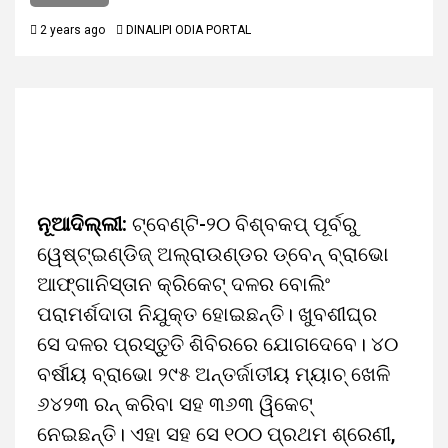
2 years ago
DINALIPI ODIA PORTAL
ନୂଆଦିଲ୍ଲୀ:
ଟ୍ବେଣ୍ଟି-୨୦ ବିଶ୍ବକପ୍ ପୂର୍ବରୁ
ୱେଷ୍ଟ୍ଇଣ୍ଡିଜ୍ ଅଲ୍ରାଉଣ୍ଡର ଡ୍ବେନ୍ ବ୍ରାଭୋ
ଆଫ୍ଗାନିସ୍ତାନ କ୍ରିକେଟ୍ ଦଳର ବୋଲିଂ
ପରାମର୍ଶଦାତା ନିଯୁକ୍ତ ହୋଇଛନ୍ତି। ଖୁବଶୀଘ୍ର
ସେ ଦଳର ପ୍ରସ୍ତୁତି ଶିବିରରେ ଯୋଗଦେବେ। ୪୦
ବର୍ଷୀୟ ବ୍ରାଭୋ ୨୯୫ ଅନ୍ତର୍ଜାତୀୟ ମ୍ୟାଚ୍ ଖେଳି
୬୪୨୩ ରନ୍ କରିବା ସହ ୩୬୩ ୱିକେଟ୍
ନେଇଛନ୍ତି। ଏହା ସହ ସେ ୧୦୦ ପ୍ରଥମ ଶ୍ରେଣୀ,