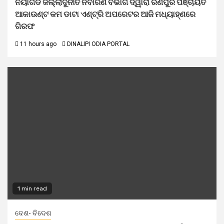
ନୟାଗଡ ଜିଲ୍ଲାଦୁର୍ନୀତି ନିବାରଣ ବିଭାଗ ଦ୍ୱାରା ରଣପୁର ପଞ୍ଚାୟତ
ଆକାଉଣ୍ଟ କମ ଡାଟା ଏଣ୍ଟ୍ରି ଅପରେଟର ଆଜି ମଧ୍ୟାହ୍‌ଣରେ
ଗିରଫ
11 hours ago
DINALIPI ODIA PORTAL
1 min read
ଦେଶ- ବିଦେଶ