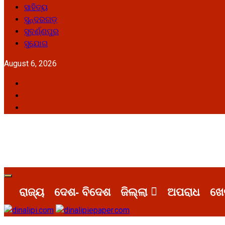
ସାହିତ୍ୟ
ସୁନ୍ଦରଗଡ଼
ସୁବର୍ଣ୍ଣପୁର
ସୁଯୋଗ
August 6, 2026
ରାଜ୍ୟ
ଦେଶ- ବିଦେଶ
ଜିଲ୍ଲା
ଅପରାଧ
ଖେ