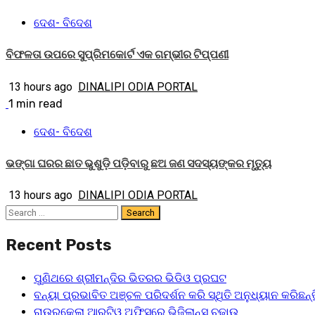
ଦେଶ- ବିଦେଶ
ବିଫଳତା ଉପରେ ସୁପ୍ରିମକୋର୍ଟ ଏକ ଗମ୍ଭୀର ଟିପ୍ପଣୀ
13 hours ago
DINALIPI ODIA PORTAL
1 min read
ଦେଶ- ବିଦେଶ
ଭଙ୍ଗା ଘରର ଛାତ ଭୁଶୁଡ଼ି ପଡ଼ିବାରୁ ଛଅ ଜଣ ସଦସ୍ୟଙ୍କର ମୃତ୍ୟୁ
13 hours ago
DINALIPI ODIA PORTAL
Recent Posts
ପୁଣିଥରେ ଶ୍ରୀମନ୍ଦିର ଭିତରର ଭିଡିଓ ପ୍ରଘଟ
ବନ୍ୟା ପ୍ରଭାବିତ ଅଞ୍ଚଳ ପରିଦର୍ଶନ କରି ସ୍ଥିତି ଅନୁଧ୍ୟାନ କରିଛନ୍
ରାଉରକେଲା ଆରଟିଓ ଅଫିସ୍‌ରେ ଭିଜିଲାନ୍ସ ଚଢ଼ାଉ