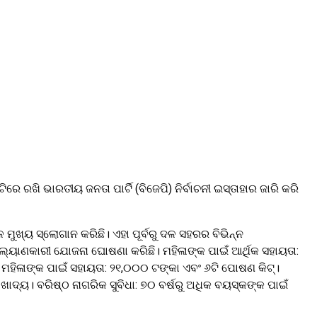
ରେ ରଖି ଭାରତୀୟ ଜନତା ପାର୍ଟି (ବିଜେପି) ନିର୍ବାଚନୀ ଇସ୍ତାହାର ଜାରି କରି
ୁଖ୍ୟ ସ୍ଲୋଗାନ କରିଛି। ଏହା ପୂର୍ବରୁ ଦଳ ସହରର ବିଭିନ୍ନ
ଲ୍ୟାଣକାରୀ ଯୋଜନା ଘୋଷଣା କରିଛି। ମହିଳାଙ୍କ ପାଇଁ ଆର୍ଥିକ ସହାୟତା:
ମହିଳାଙ୍କ ପାଇଁ ସହାୟତା: ୨୧,୦୦୦ ଟଙ୍କା ଏବଂ ୬ଟି ପୋଷଣ କିଟ୍।
ଖାଦ୍ୟ। ବରିଷ୍ଠ ନାଗରିକ ସୁବିଧା: ୭୦ ବର୍ଷରୁ ଅଧିକ ବୟସ୍କଙ୍କ ପାଇଁ