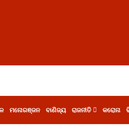
ଳ
ମନୋରଞ୍ଜନ
ବାଣିଜ୍ୟ
ରାଜନୀତି
କରୋନା
ଭ