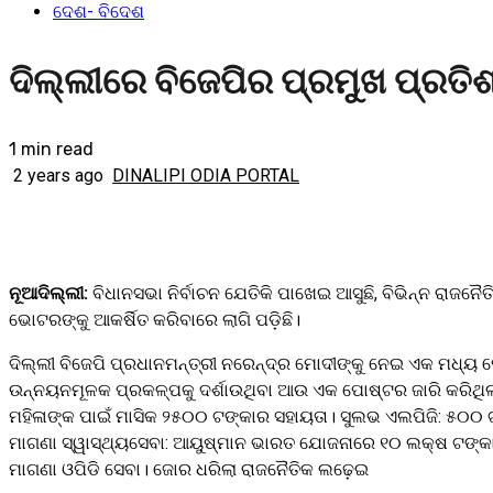
ଦେଶ- ବିଦେଶ
ଦିଲ୍ଲୀରେ ବିଜେପିର ପ୍ରମୁଖ ପ୍ରତିଶ୍
1 min read
2 years ago
DINALIPI ODIA PORTAL
ନୂଆଦିଲ୍ଲୀ:
ବିଧାନସଭା ନିର୍ବାଚନ ଯେତିକି ପାଖେଇ ଆସୁଛି, ବିଭିନ୍ନ ରାଜନୈତି
ଭୋଟରଙ୍କୁ ଆକର୍ଷିତ କରିବାରେ ଲାଗି ପଡ଼ିଛି।
ଦିଲ୍ଲୀ ବିଜେପି ପ୍ରଧାନମନ୍ତ୍ରୀ ନରେନ୍ଦ୍ର ମୋଦୀଙ୍କୁ ନେଇ ଏକ ମଧ୍ୟ ପ
ଉନ୍ନୟନମୂଳକ ପ୍ରକଳ୍ପକୁ ଦର୍ଶାଉଥିବା ଆଉ ଏକ ପୋଷ୍ଟର ଜାରି କରିଥିଲା।
ମହିଳାଙ୍କ ପାଇଁ ମାସିକ ୨୫୦୦ ଟଙ୍କାର ସହାୟତା। ସୁଲଭ ଏଲପିଜି: ୫୦୦ ଟ
ମାଗଣା ସ୍ୱାସ୍ଥ୍ୟସେବା: ଆୟୁଷ୍ମାନ ଭାରତ ଯୋଜନାରେ ୧୦ ଲକ୍ଷ ଟଙ୍କାର ଚିକ
ମାଗଣା ଓପିଡି ସେବା। ଜୋର ଧରିଲା ରାଜନୈତିକ ଲଢ଼େଇ