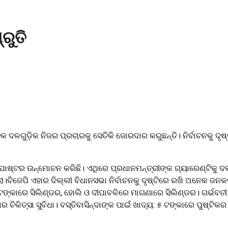
ରୁତି
କ ଦଳଗୁଡ଼ିକ ନିଜର ପ୍ରଚାରକୁ ସେତିକି ଜୋରଦାର କରୁଛନ୍ତି। ନିର୍ବାଚନକୁ ଦୃଷ୍ଟି
ୋଷ୍ଟର ଉନ୍ମୋଚନ କରିଛି। ଏଥିରେ ପ୍ରଧାନମନ୍ତ୍ରୀଙ୍କ ଗ୍ୟାରେଣ୍ଟିକୁ ଦଳ ମ
ବିଜେପି ଏହାର ଦିଲ୍ଲୀ ବିଧାନସଭା ନିର୍ବାଚନକୁ ଦୃଷ୍ଟିରେ ରଖି ଅନେକ ଜନକ
ଙ୍କାରେ ସିଲିଣ୍ଡର, ହୋଲି ଓ ଦୀପାବଳିରେ ମାଗଣାରେ ସିଲିଣ୍ଡର। ଗର୍ଭବତୀ 
ିତ୍ସା ସୁବିଧା। ବସ୍ତିବାସିନ୍ଦାଙ୍କ ପାଇଁ ଖାଦ୍ୟ: ୫ ଟଙ୍କାରେ ପୁଷ୍ଟିକର 