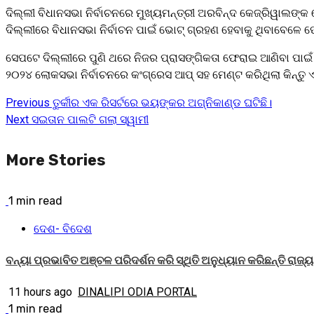
ଦିଲ୍ଲୀ ବିଧାନସଭା ନିର୍ବାଚନରେ ମୁଖ୍ୟମନ୍ତ୍ରୀ ଅରବିନ୍ଦ କେଜ୍ରିୱାଲଙ୍କ 
ଦିଲ୍ଲୀରେ ବିଧାନସଭା ନିର୍ବାଚନ ପାଇଁ ଭୋଟ୍ ଗ୍ରହଣ ହେବାକୁ ଥିବାବେଳେ 
ସେପଟେ ଦିଲ୍ଲୀରେ ପୁଣି ଥରେ ନିଜର ପ୍ରାସଙ୍ଗିକତା ଫେରାଇ ଆଣିବା ପାଇ
୨୦୨୪ ଲୋକସଭା ନିର୍ବାଚନରେ କଂଗ୍ରେସ ଆପ୍ ସହ ମେଣ୍ଟ କରିଥିଲା କିନ୍ତୁ 
Previous
ତୁର୍କୀର ଏକ ରିସର୍ଟରେ ଭୟଙ୍କର ଅଗ୍ନିକାଣ୍ଡ ଘଟିଛି।
Next
ସଇତାନ ପାଲଟି ଗଲା ସ୍ୱାମୀ
More Stories
1 min read
ଦେଶ- ବିଦେଶ
ବନ୍ୟା ପ୍ରଭାବିତ ଅଞ୍ଚଳ ପରିଦର୍ଶନ କରି ସ୍ଥିତି ଅନୁଧ୍ୟାନ କରିଛନ୍ତି ରାଜ୍
11 hours ago
DINALIPI ODIA PORTAL
1 min read