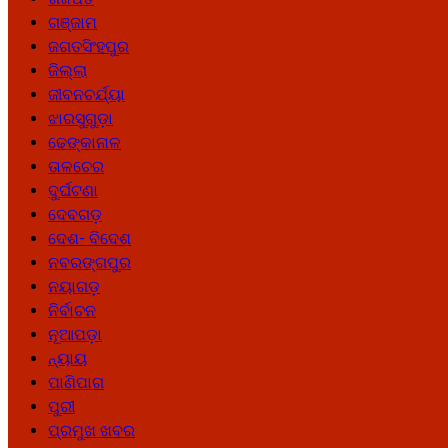
ଗଞ୍ଜାମ
ଜଗତସିଂହପୁର
ଜିଲ୍ଲା
ଜୀବନଚର୍ଯ୍ୟା
ଝାରସୁଗୁଡ଼ା
ଢେଙ୍କାନାଳ
ତାଳଚେର
ଦୁର୍ଘଟଣା
ଦେବଗଡ଼
ଦେଶ- ବିଦେଶ
ନବରଙ୍ଗପୁର
ନୟାଗଡ଼
ନିର୍ବାଚନ
ନୂଆପଡ଼ା
ନ୍ୟାୟ
ପାଣିପାଗ
ପୁରୀ
ପ୍ରମୁଖ ଖବର