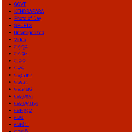
GOVT
KENDRAPARA
Photo of Day
SPORTS
Uncategorized
Video
ଅନୁଗୁଳ
ଅପରାଧ
ଆଇନ
କଟକ
କନ୍ଧମାଳ
କରୋନା
କଳାହାଣ୍ଡି
କେନ୍ଦୁଝର
କେନ୍ଦ୍ରାପଡ଼ା
କୋରାପୁଟ
ଖେଳ
ଖୋର୍ଦ୍ଧା
ଗଜପତି