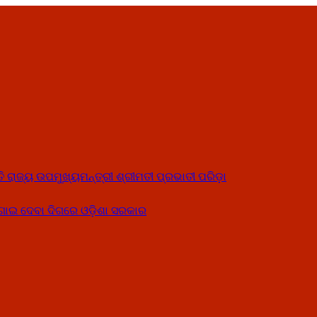
ତି ରାଜ୍ୟ ଉପମୁଖ୍ୟମନ୍ତ୍ରୀ ଶ୍ରୀମତୀ ପ୍ରଭାତୀ ପରିଡ଼ା
ୋଗାଇ ଦେବା ଦିଗରେ ଓଡ଼ିଶା ସରକାର