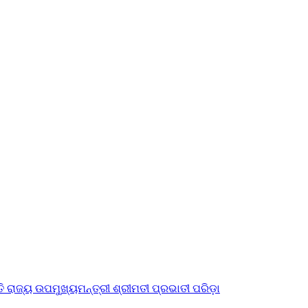
ତି ରାଜ୍ୟ ଉପମୁଖ୍ୟମନ୍ତ୍ରୀ ଶ୍ରୀମତୀ ପ୍ରଭାତୀ ପରିଡ଼ା