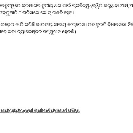
ନେତୃତ୍ୱରେ କ୍ରମାଗତ ତୃତୀୟ ଥର ପାଇଁ ପ୍ରତିଦ୍ୱନ୍ଦ୍ୱିତା କରୁଥିବା ଆମ୍ ଆ
ଫେବ୍ରୁଆରି ୮ ତାରିଖରେ ଭୋଟ୍ ଗଣତି ହେବ।
ଁ ଲଢ଼େଇ ଜାରି ରଖିଛି ଭାରତୀୟ ଜାତୀୟ କଂଗ୍ରେସ। ଗତ ଦୁଇଟି ବିଧାନସଭା 
ଏବେ କଡ଼ା ଚ୍ୟାଲେଞ୍ଜର ସମ୍ମୁଖୀନ ହେଉଛି।
ୟ ଉପମୁଖ୍ୟମନ୍ତ୍ରୀ ଶ୍ରୀମତୀ ପ୍ରଭାତୀ ପରିଡ଼ା