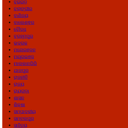
ବରଗଡ଼
ବଲାଙ୍ଗୀର
ବାଣିଜ୍ୟ
ବାଲେଶ୍ଵର
ବୌଦ୍ଧ
ବ୍ରହ୍ମପୁର
ଭଦ୍ରକ
ମନୋରଞ୍ଜନ
ମୟୂରଭଞ୍ଜ
ମାଲକାନଗିରି
ଯାଜପୁର
ରାଜନୀତି
ରାଜ୍ୟ
ରାୟଗଡ଼ା
ଶାସନ
ଶିକ୍ଷା
ସମ୍ପାଦକୀୟ
ସମ୍ବଲପୁର
ସାହିତ୍ୟ