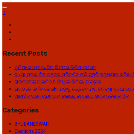
Recent Posts
ପୁଣିଥରେ ଶ୍ରୀମନ୍ଦିର ଭିତରର ଭିଡିଓ ପ୍ରଘଟ
ବନ୍ୟା ପ୍ରଭାବିତ ଅଞ୍ଚଳ ପରିଦର୍ଶନ କରି ସ୍ଥିତି ଅନୁଧ୍ୟାନ କରିଛନ୍
ରାଉରକେଲା ଆରଟିଓ ଅଫିସ୍‌ରେ ଭିଜିଲାନ୍ସ ଚଢ଼ାଉ
ରାଜ୍ୟରେ କର୍କଟ ରୋଗୀମାନଙ୍କୁ ଉନ୍ନତମାନର ଚିକିତ୍ସା ସୁବିଧା ଯ
ଆବାସିକ ଘରେ ବ୍ୟବସାୟ ଚଳାଇଥିବା କୋଠା ସବୁକୁ ତତ୍କାଳ ସିଲ୍‌
Categories
BHUBANESWAR
Elections 2024