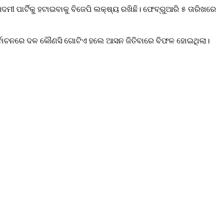
ଦମୀ ପାର୍ଟିକୁ ହଟାଇବାକୁ ବିଜେପି ଲକ୍ଷ୍ୟ ରଖିଛି। ଫେବ୍ରୁଆରି ୫ ତାରିଖରେ
ନିର୍ବାଚନରେ ଦଳ କୌଣସି ଗୋଟିଏ ହଲେ ଆସନ ଜିତିବାରେ ବିଫଳ ହୋଇଥିଲା।