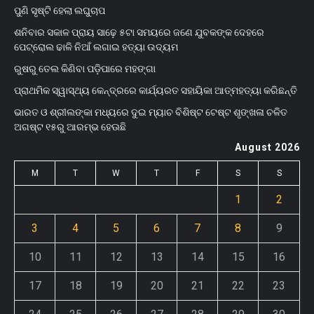
ପୁଣି ସୃଷ୍ଟି ହେଲା ଲଘୁଚାପ
ଶନିବାର ସକାଳ ପ୍ରାୟ ସାଢ଼େ ୫ଟା ସମୟରେ ଜଣେ ଯୁବକଙ୍କ ଦେହରେ
ପେଟ୍ରୋଲ ଢାଳି ନିଆଁ ଲଗାଇ ହତ୍ୟା ଉଦ୍ୟମ
ରୁଷରୁ ତେଲ କିଣିବା ପଡ଼ିପାରେ ମହଙ୍ଗା
ପ୍ରାଥମିକ ସ୍ୱାସ୍ଥ୍ୟ କେନ୍ଦ୍ରରେ କାର୍ଯ୍ୟରତ ସହାୟିକା ଆତ୍ମହତ୍ୟା କରିଛନ୍ତି
ଭାରତ ଓ ଶ୍ରୀଲଙ୍କା ମଧ୍ୟରେ ଦୁଇ ମ୍ୟାଚ ବିଶିଷ୍ଟ ଟେଷ୍ଟ ଶୃଙ୍ଖଳା ଚଳିତ
ଅଗଷ୍ଟ ୧୫ରୁ ଆରମ୍ଭ ହେଊଛି
August 2026
M
T
W
T
F
S
S
1
2
3
4
5
6
7
8
9
10
11
12
13
14
15
16
17
18
19
20
21
22
23