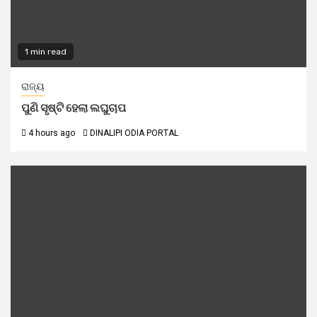
1 min read
ରାଜ୍ୟ
ପୁଣି ସୃଷ୍ଟି ହେଲା ଲଘୁଚାପ
4 hours ago
DINALIPI ODIA PORTAL