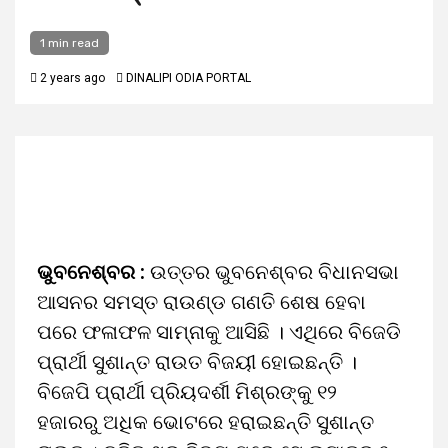
1 min read
2 years ago
DINALIPI ODIA PORTAL
ଭୁବନେଶ୍ବର :
ଉତ୍ତର ଭୁବନେଶ୍ବର ବିଧାନସଭା
ଆସନର ସମସ୍ତ ରାଉଣ୍ଡ ଗଣତି ଶେଷ ହେବା
ପରେ ଫଳାଫଳ ସାମ୍ନାକୁ ଆସିଛି । ଏଥିରେ ବିଜେଡି
ପ୍ରାର୍ଥୀ ସୁଶାନ୍ତ ରାଉତ ବିଜୟୀ ହୋଇଛନ୍ତି ।
ବିଜେପି ପ୍ରାର୍ଥୀ ପ୍ରିୟଦର୍ଶୀ ମିଶ୍ରଙ୍କୁ ୧୨
ହଜାରରୁ ଅଧିକ ଭୋଟରେ ହରାଇଛନ୍ତି ସୁଶାନ୍ତ