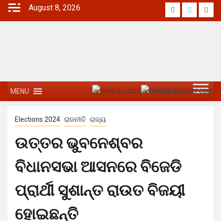
August 8, 2026
MENU
Elections 2024
ରାଜନୀତି
ରାଜ୍ୟ
ଉତ୍ତର ଭୁବନେଶ୍ବର
ବିଧାନସଭା ଆସନରେ ବିଜେଡି
ପ୍ରାର୍ଥୀ ସୁଶାନ୍ତ ରାଉତ ବିଜୟୀ
ହୋଇଛନ୍ତି