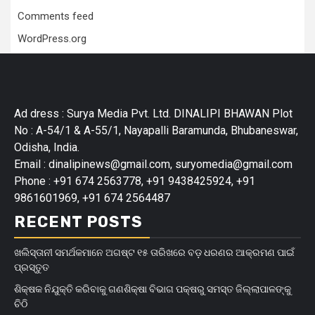
Comments feed
WordPress.org
Ad dress : Surya Media Pvt. Ltd. DINALIPI BHAWAN Plot
No : A-54/1 & A-55/1, Nayapalli Baramunda, Bhubaneswar,
Odisha, India.
Email : dinalipinews@gmail.com, suryomedia@gmail.com
Phone : +91 674 2563778, +91 9438425924, +91
9861601969, +91 674 2564487
RECENT POSTS
ଖଲିସ୍ତାନୀ ସମର୍ଥକମାନେ ଅଗଷ୍ଟ ୧୫ ତାରିଖରେ ବଡ଼ ଧରଣର ଆକ୍ରମଣ ପାଇଁ
ପ୍ରସ୍ତୁତ
ଶିକ୍ଷକ ନିଯୁକ୍ତି କରିବାକୁ ଗଣଶିକ୍ଷା ବିଭାଗ ପକ୍ଷରୁ ସମସ୍ତ ଜିଲ୍ଲାପାଳଙ୍କୁ
ଚିଠି