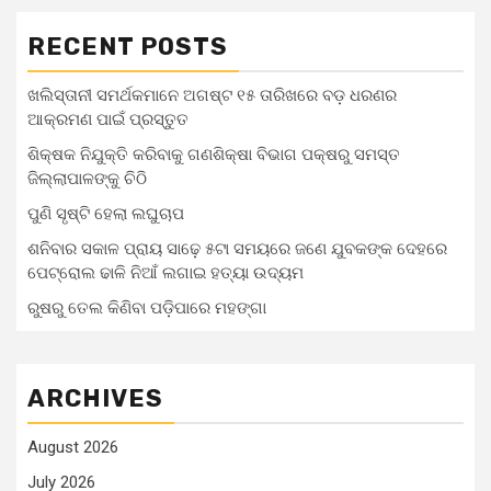
RECENT POSTS
ଖଲିସ୍ତାନୀ ସମର୍ଥକମାନେ ଅଗଷ୍ଟ ୧୫ ତାରିଖରେ ବଡ଼ ଧରଣର
ଆକ୍ରମଣ ପାଇଁ ପ୍ରସ୍ତୁତ
ଶିକ୍ଷକ ନିଯୁକ୍ତି କରିବାକୁ ଗଣଶିକ୍ଷା ବିଭାଗ ପକ୍ଷରୁ ସମସ୍ତ
ଜିଲ୍ଲାପାଳଙ୍କୁ ଚିଠି
ପୁଣି ସୃଷ୍ଟି ହେଲା ଲଘୁଚାପ
ଶନିବାର ସକାଳ ପ୍ରାୟ ସାଢ଼େ ୫ଟା ସମୟରେ ଜଣେ ଯୁବକଙ୍କ ଦେହରେ
ପେଟ୍ରୋଲ ଢାଳି ନିଆଁ ଲଗାଇ ହତ୍ୟା ଉଦ୍ୟମ
ରୁଷରୁ ତେଲ କିଣିବା ପଡ଼ିପାରେ ମହଙ୍ଗା
ARCHIVES
August 2026
July 2026