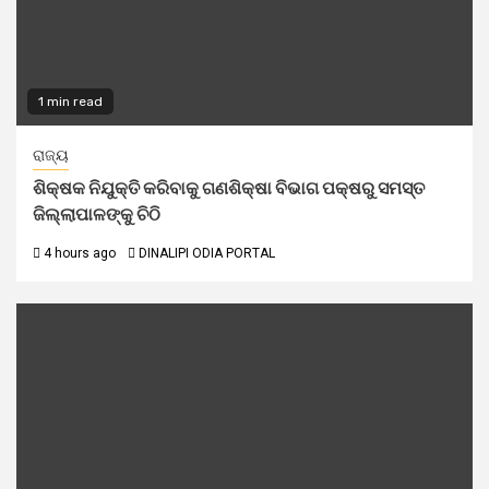
1 min read
ରାଜ୍ୟ
ଶିକ୍ଷକ ନିଯୁକ୍ତି କରିବାକୁ ଗଣଶିକ୍ଷା ବିଭାଗ ପକ୍ଷରୁ ସମସ୍ତ
ଜିଲ୍ଲାପାଳଙ୍କୁ ଚିଠି
4 hours ago
DINALIPI ODIA PORTAL