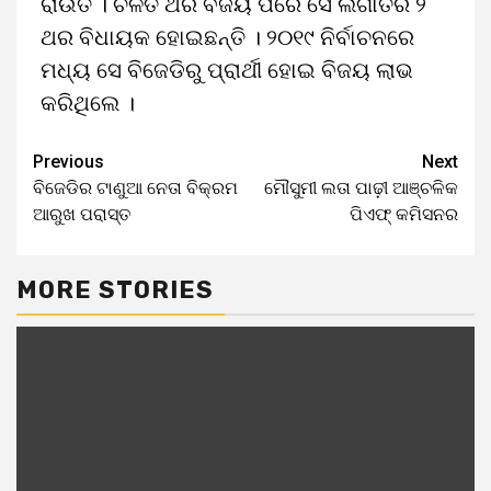
ରାଉତ । ଚଳିତ ଥର ବିଜୟ ପରେ ସେ ଲଗାତର ୨
ଥର ବିଧାୟକ ହୋଇଛନ୍ତି । ୨୦୧୯ ନିର୍ବାଚନରେ
ମଧ୍ୟ ସେ ବିଜେଡିରୁ ପ୍ରାର୍ଥୀ ହୋଇ ବିଜୟ ଲାଭ
କରିଥିଲେ ।
Previous
Next
ବିଜେଡିର ଟାଣୁଆ ନେତା ବିକ୍ରମ
ମୌସୁମୀ ଲତା ପାଢ଼ୀ ଆଞ୍ଚଳିକ
ଆରୁଖ ପରାସ୍ତ
ପିଏଫ୍‌ କମିସନର
MORE STORIES