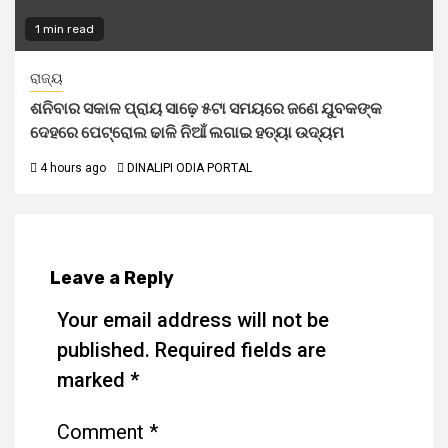
1 min read
ରାଜ୍ୟ
ଶନିବାର ସକାଳ ପ୍ରାୟ ସାଢ଼େ ୫ଟା ସମୟରେ ଜଣେ ଯୁବକଙ୍କ
ଦେହରେ ପେଟ୍ରୋଲ ଢାଳି ନିଆଁ ଲଗାଇ ହତ୍ୟା ଉଦ୍ୟମ
4 hours ago
DINALIPI ODIA PORTAL
Leave a Reply
Your email address will not be
published.
Required fields are
marked
*
Comment
*