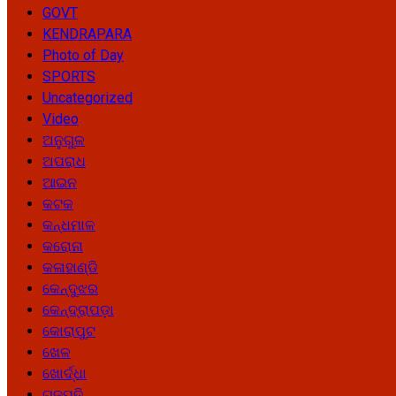
GOVT
KENDRAPARA
Photo of Day
SPORTS
Uncategorized
Video
ଅନୁଗୁଳ
ଅପରାଧ
ଆଇନ
କଟକ
କନ୍ଧମାଳ
କରୋନା
କଳାହାଣ୍ଡି
କେନ୍ଦୁଝର
କେନ୍ଦ୍ରାପଡ଼ା
କୋରାପୁଟ
ଖେଳ
ଖୋର୍ଦ୍ଧା
ଗଜପତି