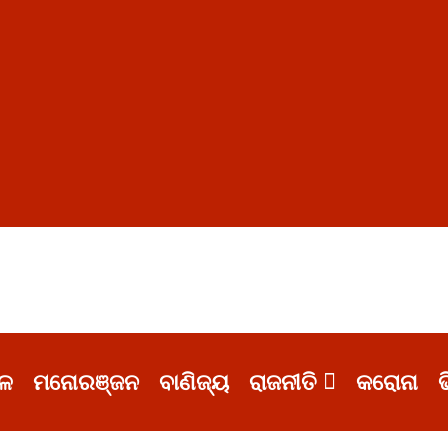
ଳ
ମନୋରଞ୍ଜନ
ବାଣିଜ୍ୟ
ରାଜନୀତି
କରୋନା
ଭ