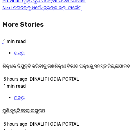
Previous
ଯୁକ୍ତ ଦୁଇ ପରୀକ୍ଷା ତାରିଖ ଘୋଷଣା
Continue
Next
ନବୀନଙ୍କୁ ଧର୍ମେନ୍ଦ୍ରଙ୍କ କଡ଼ା ଟାର୍ଗେଟ୍‌
Reading
More Stories
1 min read
ରାଜ୍ୟ
ଶିକ୍ଷକ ନିଯୁକ୍ତି କରିବାକୁ ଗଣଶିକ୍ଷା ବିଭାଗ ପକ୍ଷରୁ ସମସ୍ତ ଜିଲ୍ଲାପାଳଙ୍କ
5 hours ago
DINALIPI ODIA PORTAL
1 min read
ରାଜ୍ୟ
ପୁଣି ସୃଷ୍ଟି ହେଲା ଲଘୁଚାପ
5 hours ago
DINALIPI ODIA PORTAL