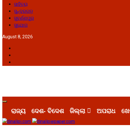
ସାହିତ୍ୟ
ସୁନ୍ଦରଗଡ଼
ସୁବର୍ଣ୍ଣପୁର
ସୁଯୋଗ
August 8, 2026
Facebook
Twitter
Youtube
Primary
Menu
ରାଜ୍ୟ
ଦେଶ- ବିଦେଶ
ଜିଲ୍ଲା
ଅପରାଧ
ଖେ