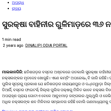
ଅପରାଧ
ରାଜ୍ୟ
ସୁରକ୍ଷା ବାହିନୀର ଗୁଳିମାଡ଼ରେ ୩୬ ନ
1 min read
2 years ago
DINALIPI ODIA PORTAL
ମାଲକାନଗିରି:
ଛତିଶଗଡ଼ର ବସ୍ତର ଅଞ୍ଚଳରେ ଗତକାଲି ସୁରକ୍ଷା ବାହିନୀର ଗ
ନକ୍ସଲଙ୍କର ମୃତଦେହ ଖୋଜୁଛି। ଏଣେ କମ୍ବିଂ ଅପରେସନ୍ ବି ଜାରି ରହିଛି। 
ପୁଲିସ ସୂତ୍ରରୁ ପ୍ରକାଶ ଯେ ଛତିଶଗଡ଼ର ନାରାୟଣପୁର ଓ ଦନ୍ତେୱାଡ଼ା ଜିଲ୍ଲ
ଡିଆର୍ଜି, ବସ୍ତର ଫାଇଟର୍ସ, ଜିଲ୍ଲା ପୁଲିସ ପକ୍ଷରୁ ମିଳିତ ଭାବେ ନକ୍ସ
ଅପରାହ୍ଣ ପ୍ରାୟ ଗୋଟାଏ ବେଳେ ଆବୁଝମାଡ଼ ଜଙ୍ଗଲର ଥୁଲ୍ଥୁଲି ଓ ଜେଭିଡ଼ି 
ଅଧିକ ନକ୍ସଲଙ୍କ ଶବ ମିଳିବାର ସମ୍ଭାବନା ରହିଛି ବୋଲି ଗଣମାଧ୍ୟମକୁ ଦ