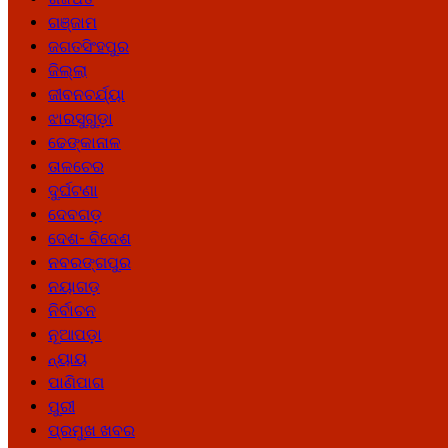
ଗଞ୍ଜାମ
ଜଗତସିଂହପୁର
ଜିଲ୍ଲା
ଜୀବନଚର୍ଯ୍ୟା
ଝାରସୁଗୁଡ଼ା
ଢେଙ୍କାନାଳ
ତାଳଚେର
ଦୁର୍ଘଟଣା
ଦେବଗଡ଼
ଦେଶ- ବିଦେଶ
ନବରଙ୍ଗପୁର
ନୟାଗଡ଼
ନିର୍ବାଚନ
ନୂଆପଡ଼ା
ନ୍ୟାୟ
ପାଣିପାଗ
ପୁରୀ
ପ୍ରମୁଖ ଖବର