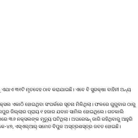
ଯାଏ ୩୧ଟି ମୃତଦେହ ଠାବ କରାଯାଇଛି। ଏବେ ବି ସୁରକ୍ଷା ବାହିନୀ ଅନ୍ୟ
ସଲ ଏକାଠି ହୋଇଥିବା ସଂପର୍କରେ ସୂଚନା ମିଳିଥିଲା। ଫଳରେ ଗୁରୁବାର ଠାରୁ
ୟଣପୁର ଜିଲ୍ଲାର ପ୍ରାୟ ୧ ହଜାର ଯବାନ ସାମିଲ ହୋଇଥିଲେ। ଗତକାଲି
ରେ ୩୬ ନକ୍ସଲଙ୍କ ମୃତ୍ୟୁ ଘଟିଥିଲା। ଅପରେସନ୍ ଜାରି ରହିଥିବାରୁ ଆହୁରି
କେ-୪୭, ଏସ୍ଏଲ୍ଆର୍ ସମେତ ବିପୁଳ ଅସ୍ତ୍ରଶସ୍ତ୍ର ଜବତ ହୋଇଛି।