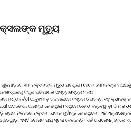
କ୍ସଲଙ୍କ ମୃତ୍ୟୁ
ୁଳିମାଡ଼ରେ ୩୬ ନକ୍ସଲଙ୍କ ମୃତ୍ୟୁ ଘଟିଥିଲା। ହେଲେ ସେମାନଙ୍କ ମଧ୍ୟରୁ ଏ
ଘଟଣାସ୍ଥଳରୁ ବିପୁଳ ପରିମାଣର ଅସ୍ତ୍ରଶସ୍ତ୍ର ମିଳିଛି
ାର ମଧ୍ୟବର୍ତ୍ତୀ ଆବୁଝମାଡ଼ ଜଙ୍ଗଲରେ ବସ୍ତର ଡିଭିଜନ୍ର ବହୁ କ୍ୟାଡର୍ ନକ୍
ଲ ବିରୋଧୀ ଅପରେସନ୍ ଆରମ୍ଭ ହୋଇଥିଲା। ଏଥିରେ ଉଭୟ ଦନ୍ତେୱାଡ଼ା ଓ ନାରା
ଗ୍ରାମ ନିକଟରେ ନକ୍ସଲ- ଯବାନ ମୁହାଁମୁହିଁ ହୋଇଥିଲେ। ଏହି ଏନ୍କାଉଣ୍ଟର
ନ୍ତେୱାଡ଼ା ଏସପି ଗୌରବ ରାୟ ସୂଚନା ଦେଇଛନ୍ତି। ସର୍ଚ ଅପରେସନ୍ ବେଳେ ଏ