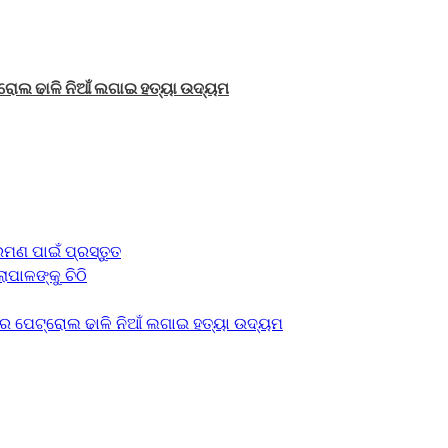
ରୋଲ ଢାଳି ନିଆଁ ଲଗାଇ ହତ୍ୟା ଉଦ୍ୟମ
ମଣ ପାଇଁ ପ୍ରସ୍ତୁତ
ାପାଳଙ୍କୁ ଚିଠି
େ ପେଟ୍ରୋଲ ଢାଳି ନିଆଁ ଲଗାଇ ହତ୍ୟା ଉଦ୍ୟମ