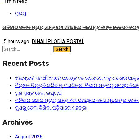
1 min read
ରାଜ୍ୟ
ଶନିବାର ସକାଳ ପ୍ରାୟ ସାଢ଼େ ୫ଟା ସମୟରେ ଜଣେ ଯୁବକଙ୍କ ଦେହରେ ପେଟ୍
5 hours ago
DINALIPI ODIA PORTAL
Search
for:
Recent Posts
ଖଲିସ୍ତାନୀ ସମର୍ଥକମାନେ ଅଗଷ୍ଟ ୧୫ ତାରିଖରେ ବଡ଼ ଧରଣର ଆକ୍ର
ଶିକ୍ଷକ ନିଯୁକ୍ତି କରିବାକୁ ଗଣଶିକ୍ଷା ବିଭାଗ ପକ୍ଷରୁ ସମସ୍ତ ଜିଲ୍ଲ
ପୁଣି ସୃଷ୍ଟି ହେଲା ଲଘୁଚାପ
ଶନିବାର ସକାଳ ପ୍ରାୟ ସାଢ଼େ ୫ଟା ସମୟରେ ଜଣେ ଯୁବକଙ୍କ ଦେହର
ରୁଷରୁ ତେଲ କିଣିବା ପଡ଼ିପାରେ ମହଙ୍ଗା
Archives
August 2026