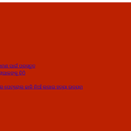
ମଣ ପାଇଁ ପ୍ରସ୍ତୁତ
ାପାଳଙ୍କୁ ଚିଠି
େ ପେଟ୍ରୋଲ ଢାଳି ନିଆଁ ଲଗାଇ ହତ୍ୟା ଉଦ୍ୟମ