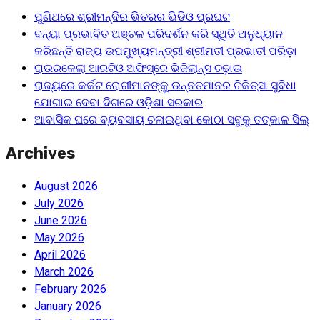
ପୁଣିଥରେ ଶ୍ରୀମନ୍ଦିର ଭିତରର ଭିଡିଓ ପ୍ରଘଟ
ବନ୍ୟା ପ୍ରଭାବିତ ଅଞ୍ଚଳ ପରିଦର୍ଶନ କରି ସ୍ଥିତି ଅନୁଧ୍ୟାନ
କରିଛନ୍ତି ରାଜ୍ୟ ଉପମୁଖ୍ୟମନ୍ତ୍ରୀ ଶ୍ରୀମତୀ ପ୍ରଭାତୀ ପରିଡ଼ା
ରାଉରକେଲା ଆରଟିଓ ଅଫିସ୍‌ରେ ଭିଜିଲାନ୍ସ ଚଢ଼ାଉ
ରାଜ୍ୟରେ କର୍କଟ ରୋଗୀମାନଙ୍କୁ ଉନ୍ନତମାନର ଚିକିତ୍ସା ସୁବିଧା
ଯୋଗାଇ ଦେବା ଦିଗରେ ଓଡ଼ିଶା ସରକାର
ଆବାସିକ ଘରେ ବ୍ୟବସାୟ ଚଳାଇଥିବା କୋଠା ସବୁକୁ ତତ୍କାଳ ସିଲ୍‌
Archives
August 2026
July 2026
June 2026
May 2026
April 2026
March 2026
February 2026
January 2026