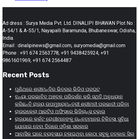
Ad dress : Surya Media Pvt. Ltd. DINALIPI BHAWAN Plot No :
A-54/1 & A-55/1, Nayapalli Baramunda, Bhubaneswar, Odisha,
India.
Email : dinalipinews@gmail.com, suryomedia@gmail.com
Phone : +91 674 2563778, +91 9438425924, +91
9861601969, +91 674 2564487
Recent Posts
ପୁଣିଥରେ ଶ୍ରୀମନ୍ଦିର ଭିତରର ଭିଡିଓ ପ୍ରଘଟ
ବନ୍ୟା ପ୍ରଭାବିତ ଅଞ୍ଚଳ ପରିଦର୍ଶନ କରି ସ୍ଥିତି ଅନୁଧ୍ୟାନ
କରିଛନ୍ତି ରାଜ୍ୟ ଉପମୁଖ୍ୟମନ୍ତ୍ରୀ ଶ୍ରୀମତୀ ପ୍ରଭାତୀ ପରିଡ଼ା
ରାଉରକେଲା ଆରଟିଓ ଅଫିସ୍‌ରେ ଭିଜିଲାନ୍ସ ଚଢ଼ାଉ
ରାଜ୍ୟରେ କର୍କଟ ରୋଗୀମାନଙ୍କୁ ଉନ୍ନତମାନର ଚିକିତ୍ସା ସୁବିଧା
ଯୋଗାଇ ଦେବା ଦିଗରେ ଓଡ଼ିଶା ସରକାର
ଆବାସିକ ଘରେ ବ୍ୟବସାୟ ଚଳାଇଥିବା କୋଠା ସବୁକୁ ତତ୍କାଳ ସିଲ୍‌