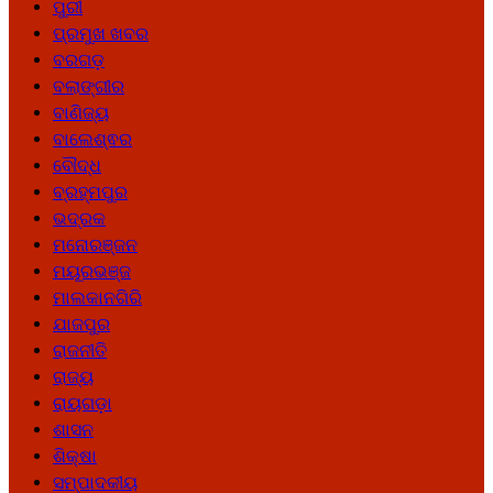
ପୁରୀ
ପ୍ରମୁଖ ଖବର
ବରଗଡ଼
ବଲାଙ୍ଗୀର
ବାଣିଜ୍ୟ
ବାଲେଶ୍ଵର
ବୌଦ୍ଧ
ବ୍ରହ୍ମପୁର
ଭଦ୍ରକ
ମନୋରଞ୍ଜନ
ମୟୂରଭଞ୍ଜ
ମାଲକାନଗିରି
ଯାଜପୁର
ରାଜନୀତି
ରାଜ୍ୟ
ରାୟଗଡ଼ା
ଶାସନ
ଶିକ୍ଷା
ସମ୍ପାଦକୀୟ