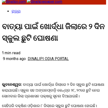
ରାଜ୍ୟ
ବାତ୍ୟା ପାଇଁ ଖୋର୍ଦ୍ଧା ଜିଲାରେ ୨ ଦିନ
ସ୍କୁଲ ଛୁଟି ଘୋଷଣା
1 min read
9 months ago
DINALIPI ODIA PORTAL
ଭୁବନେଶ୍ୱର:
ବାତ୍ୟା ପାଇଁ ଖୋର୍ଦ୍ଧା ଜିଲାରେ ୨ ଦିନ ସ୍କୁଲ ଛୁଟି ଘୋଷଣା
କରାଯାଇଛି। ସ୍କୁଲ ସହ ଅଙ୍ଗନଓ୍ବାଡ଼ି କେନ୍ଦ୍ର ୨୮, ୨୯ରେ ଛୁଟି ନେଇ
ସୋମବାର ଜିଲା ପ୍ରଶାସନ ପକ୍ଷରୁ ସୂଚନା ଦିଆଯାଇଛି।
ସେହିପରି ଦକ୍ଷିଣ ଓଡ଼ିଶାର ୮ ଜିଲାରେ ସ୍କୁଲ ଛୁଟି ଘୋଷଣା ହୋଇଛି।