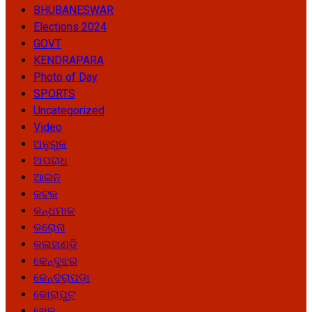
BHUBANESWAR
Elections 2024
GOVT
KENDRAPARA
Photo of Day
SPORTS
Uncategorized
Video
ଅନୁଗୁଳ
ଅପରାଧ
ଆଇନ
କଟକ
କନ୍ଧମାଳ
କରୋନା
କଳାହାଣ୍ଡି
କେନ୍ଦୁଝର
କେନ୍ଦ୍ରାପଡ଼ା
କୋରାପୁଟ
ଖେଳ