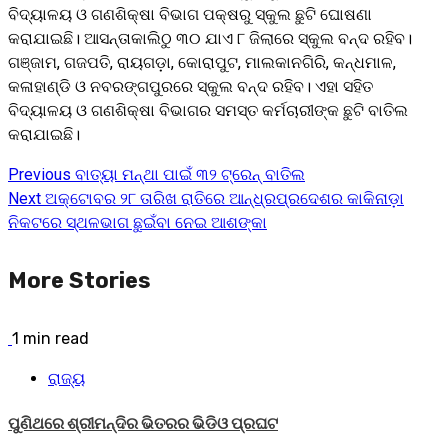
ବିଦ୍ୟାଳୟ ଓ ଗଣଶିକ୍ଷା ବିଭାଗ ପକ୍ଷରୁ ସ୍କୁଲ ଛୁଟି ଘୋଷଣା
କରାଯାଇଛି। ଆସନ୍ତାକାଲିଠୁ ୩୦ ଯାଏ ୮ ଜିଲାରେ ସ୍କୁଲ ବନ୍ଦ ରହିବ।
ଗଞ୍ଜାମ, ଗଜପତି, ରାୟଗଡ଼ା, କୋରାପୁଟ, ମାଲକାନଗିରି, କନ୍ଧମାଳ,
କଳାହାଣ୍ଡି ଓ ନବରଙ୍ଗପୁରରେ ସ୍କୁଲ ବନ୍ଦ ରହିବ। ଏହା ସହିତ
ବିଦ୍ୟାଳୟ ଓ ଗଣଶିକ୍ଷା ବିଭାଗର ସମସ୍ତ କର୍ମଚାରୀଙ୍କ ଛୁଟି ବାତିଲ
କରାଯାଇଛି।
Previous
ବାତ୍ୟା ମନ୍ଥା ପାଇଁ ୩୨ ଟ୍ରେନ୍ ବାତିଲ
Continue
Next
ଅକ୍ଟୋବର ୨୮ ତାରିଖ ରାତିରେ ଆନ୍ଧ୍ରପ୍ରଦେଶର କାକିନାଡ଼ା
Reading
ନିକଟରେ ସ୍ଥଳଭାଗ ଛୁଇଁବା ନେଇ ଆଶଙ୍କା
More Stories
1 min read
ରାଜ୍ୟ
ପୁଣିଥରେ ଶ୍ରୀମନ୍ଦିର ଭିତରର ଭିଡିଓ ପ୍ରଘଟ