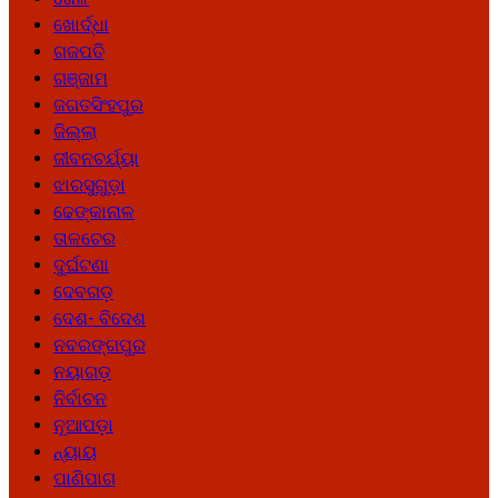
ଖୋର୍ଦ୍ଧା
ଗଜପତି
ଗଞ୍ଜାମ
ଜଗତସିଂହପୁର
ଜିଲ୍ଲା
ଜୀବନଚର୍ଯ୍ୟା
ଝାରସୁଗୁଡ଼ା
ଢେଙ୍କାନାଳ
ତାଳଚେର
ଦୁର୍ଘଟଣା
ଦେବଗଡ଼
ଦେଶ- ବିଦେଶ
ନବରଙ୍ଗପୁର
ନୟାଗଡ଼
ନିର୍ବାଚନ
ନୂଆପଡ଼ା
ନ୍ୟାୟ
ପାଣିପାଗ