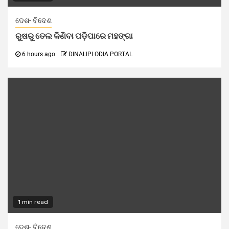
ଦେଶ- ବିଦେଶ
ରୁଷରୁ ତେଲ କିଣିବା ପଡ଼ିପାରେ ମହଙ୍ଗା
6 hours ago
DINALIPI ODIA PORTAL
1 min read
ଦେଶ- ବିଦେଶ