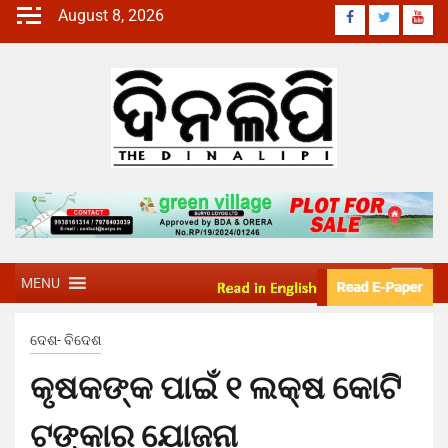
August 8, 2026
MENU
ଦେଶ- ବିଦେଶ
କୃଷକଙ୍କ ପାଇଁ ୧ ଲକ୍ଷ କୋଟି
ଟଙ୍କାର ଯୋଜନା