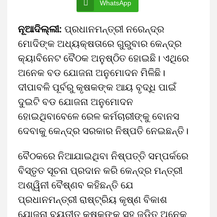
WhatsApp
ନୂଆଦିଲ୍ଲୀ:
ପ୍ରଧାନମନ୍ତ୍ରୀ ନରେନ୍ଦ୍ର
ମୋଦିଙ୍କ ଅଧ୍ୟକ୍ଷତାରେ ଗୁରୁବାର କେନ୍ଦ୍ର
କ୍ୟାବିନେଟ ବୈଠକ ଅନୁଷ୍ଠିତ ହୋଇଛି। ଏଥିରେ
ଅନେକ ବଡ ଯୋଜନା ଅନୁମୋଦନ ମିଳିଛି।
ଦୀପାବଳି ପୂର୍ବରୁ କୃଷକଙ୍କ ଆୟ ବୃଦ୍ଧି ପାଇଁ
ଦୁଇଟି ବଡ ଯୋଜନା ଅନୁମୋଦନ
ହୋଇଥିବାବେଳେ ରେଳ କର୍ମଚାରୀଙ୍କୁ ବୋନସ
ଦେବାକୁ କେନ୍ଦ୍ର ସରକାର ନିଷ୍ପତି ନେଇଛନ୍ତି।
ବୈଠକରେ ନିଆଯାଇଥିବା ନିଷ୍ପତ୍ତି ସମ୍ପର୍କରେ
ବିସ୍ତୃତ ସୂଚନା ପ୍ରଦାନ କରି କେନ୍ଦ୍ର ମନ୍ତ୍ରୀ
ଅଶ୍ୱିନୀ ବୈଷ୍ଣବ କହିଛନ୍ତି ଯେ
ପ୍ରଧାନମନ୍ତ୍ରୀ ରାଷ୍ଟ୍ରିୟ କୃଷ୍ଣ ବିକାଶ
ଯୋଜନା ବ୍ୟତୀତ କୃଷକଙ୍କ ସହ ଜଡିତ ଅନେକ