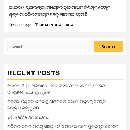
ଭାରତ ଓ ଶ୍ରୀଲଙ୍କା ମଧ୍ୟରେ ଦୁଇ ମ୍ୟାଚ ବିଶିଷ୍ଟ ଟେଷ୍ଟ
ଶୃଙ୍ଖଳା ଚଳିତ ଅଗଷ୍ଟ ୧୫ରୁ ଆରମ୍ଭ ହେଊଛି
6 hours ago
DINALIPI ODIA PORTAL
RECENT POSTS
ଖଲିସ୍ତାନୀ ସମର୍ଥକମାନେ ଅଗଷ୍ଟ ୧୫ ତାରିଖରେ ବଡ଼ ଧରଣର
ଆକ୍ରମଣ ପାଇଁ ପ୍ରସ୍ତୁତ
ଶିକ୍ଷକ ନିଯୁକ୍ତି କରିବାକୁ ଗଣଶିକ୍ଷା ବିଭାଗ ପକ୍ଷରୁ ସମସ୍ତ
ଜିଲ୍ଲାପାଳଙ୍କୁ ଚିଠି
ପୁଣି ସୃଷ୍ଟି ହେଲା ଲଘୁଚାପ
ଶନିବାର ସକାଳ ପ୍ରାୟ ସାଢ଼େ ୫ଟା ସମୟରେ ଜଣେ ଯୁବକଙ୍କ ଦେହରେ