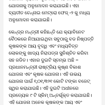
ଯୋଜନାକୁ ଅନୁମୋଦନ କରାଯାଇଛି। ଏହା
ବ୍ୟତୀତ ଚେନ୍ନାଇ ମେଟ୍ରୋ ଫେଜ୍ -୨ କୁ ମଧ୍ୟ
ଅନୁମୋଦନ କରାଯାଇଛି।
କେନ୍ଦ୍ର ମନ୍ତ୍ରୀ କହିଛନ୍ତି ଯେ କ୍ୟାବିନେଟ
ବୈଠକରେ ନିଆଯାଇଥିବା ସବୁଠାରୁ ବଡ ନିଷ୍ପତ୍ତି
କୃଷକଙ୍କ ଆୟ ବୃଦ୍ଧି ଏବଂ ମଧ୍ୟବିତ୍ତ
ଲୋକଙ୍କୁ ଖାଦ୍ୟ ନିରାପତ୍ତା ସୁନିଶ୍ଚିତ କରିବା
ସହ ଜଡିତ। ଏହାର ଦୁଇଟି ସ୍ତମ୍ଭ ଅଛି –
ପ୍ରଧାନମନ୍ତ୍ରୀ ରାଷ୍ଟ୍ରିୟ କୃଷ୍ଣ ବିକାଶ
ଯୋଜନା ଏବଂ କୃଷକ ଯୋଜନା। ଏହି ଉଭୟ
ଯୋଜନା ପାଇଁ ୧,୦୧,୩୨୧ କୋଟି ଟଙ୍କା ବଜେଟ୍
ସ୍ଥିର କରାଯାଇଛି। ଏହି ଦୁଇଟି ଅଧୀନରେ
ପ୍ରତ୍ୟେକ ୯ ଟି ସ୍କିମ୍ ଅନ୍ତର୍ଭୂକ୍ତ କରାଯାଇଛି।
ଏହି ଯୋଜନା ଅନେକ କୃଷକଙ୍କ ଆୟ ଏବଂ