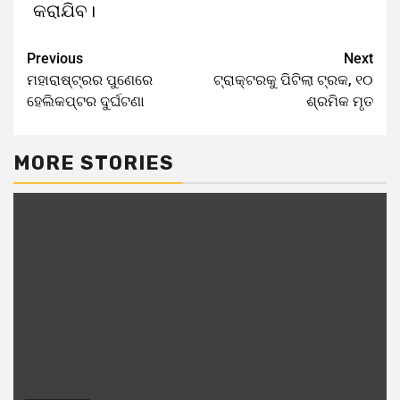
କରାଯିବ।
Previous
Next
ମହାରାଷ୍ଟ୍ରର ପୁଣେରେ
ଟ୍ରାକ୍ଟରକୁ ପିଟିଲା ଟ୍ରକ, ୧୦
ହେଲିକପ୍ଟର ଦୁର୍ଘଟଣା
ଶ୍ରମିକ ମୃତ
MORE STORIES