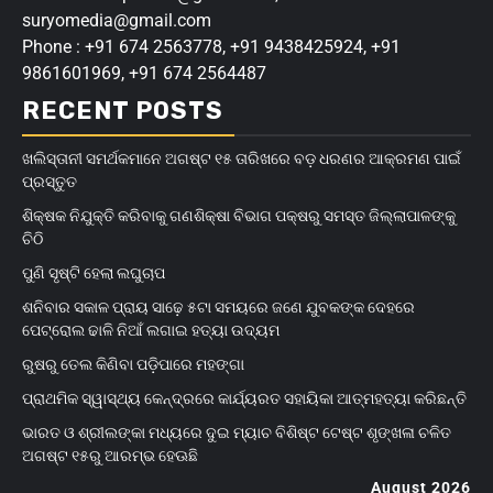
suryomedia@gmail.com
Phone : +91 674 2563778, +91 9438425924, +91
9861601969, +91 674 2564487
RECENT POSTS
ଖଲିସ୍ତାନୀ ସମର୍ଥକମାନେ ଅଗଷ୍ଟ ୧୫ ତାରିଖରେ ବଡ଼ ଧରଣର ଆକ୍ରମଣ ପାଇଁ
ପ୍ରସ୍ତୁତ
ଶିକ୍ଷକ ନିଯୁକ୍ତି କରିବାକୁ ଗଣଶିକ୍ଷା ବିଭାଗ ପକ୍ଷରୁ ସମସ୍ତ ଜିଲ୍ଲାପାଳଙ୍କୁ
ଚିଠି
ପୁଣି ସୃଷ୍ଟି ହେଲା ଲଘୁଚାପ
ଶନିବାର ସକାଳ ପ୍ରାୟ ସାଢ଼େ ୫ଟା ସମୟରେ ଜଣେ ଯୁବକଙ୍କ ଦେହରେ
ପେଟ୍ରୋଲ ଢାଳି ନିଆଁ ଲଗାଇ ହତ୍ୟା ଉଦ୍ୟମ
ରୁଷରୁ ତେଲ କିଣିବା ପଡ଼ିପାରେ ମହଙ୍ଗା
ପ୍ରାଥମିକ ସ୍ୱାସ୍ଥ୍ୟ କେନ୍ଦ୍ରରେ କାର୍ଯ୍ୟରତ ସହାୟିକା ଆତ୍ମହତ୍ୟା କରିଛନ୍ତି
ଭାରତ ଓ ଶ୍ରୀଲଙ୍କା ମଧ୍ୟରେ ଦୁଇ ମ୍ୟାଚ ବିଶିଷ୍ଟ ଟେଷ୍ଟ ଶୃଙ୍ଖଳା ଚଳିତ
ଅଗଷ୍ଟ ୧୫ରୁ ଆରମ୍ଭ ହେଊଛି
August 2026