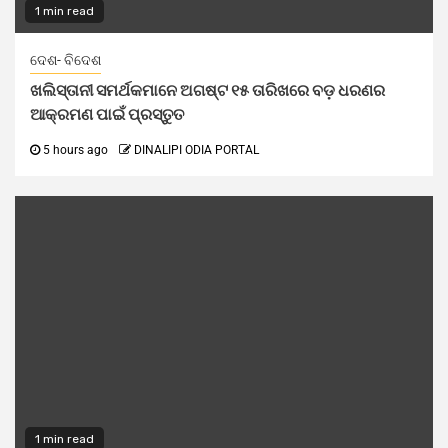
1 min read
ଦେଶ- ବିଦେଶ
ଖଲିସ୍ତାନୀ ସମର୍ଥକମାନେ ଅଗଷ୍ଟ ୧୫ ତାରିଖରେ ବଡ଼ ଧରଣର
ଆକ୍ରମଣ ପାଇଁ ପ୍ରସ୍ତୁତ
5 hours ago
DINALIPI ODIA PORTAL
1 min read