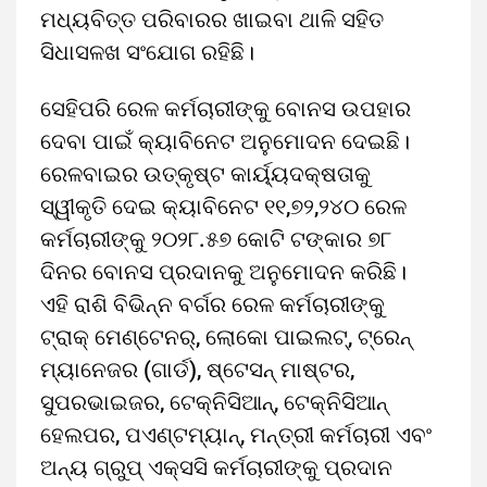
ମଧ୍ୟବିତ୍ତ ପରିବାରର ଖାଇବା ଥାଳି ସହିତ
ସିଧାସଳଖ ସଂଯୋଗ ରହିଛି।
ସେହିପରି ରେଳ କର୍ମଚାରୀଙ୍କୁ ବୋନସ ଉପହାର
ଦେବା ପାଇଁ କ୍ୟାବିନେଟ ଅନୁମୋଦନ ଦେଇଛି।
ରେଳବାଇର ଉତ୍କୃଷ୍ଟ କାର୍ୟ୍ୟଦକ୍ଷତାକୁ
ସ୍ୱୀକୃତି ଦେଇ କ୍ୟାବିନେଟ ୧୧,୭୨,୨୪୦ ରେଳ
କର୍ମଚାରୀଙ୍କୁ ୨୦୨୮.୫୭ କୋଟି ଟଙ୍କାର ୭୮
ଦିନର ବୋନସ ପ୍ରଦାନକୁ ଅନୁମୋଦନ କରିଛି।
ଏହି ରାଶି ବିଭିନ୍ନ ବର୍ଗର ରେଳ କର୍ମଚାରୀଙ୍କୁ
ଟ୍ରାକ୍ ମେଣ୍ଟେନର୍, ଲୋକୋ ପାଇଲଟ୍, ଟ୍ରେନ୍
ମ୍ୟାନେଜର (ଗାର୍ଡ), ଷ୍ଟେସନ୍ ମାଷ୍ଟର,
ସୁପରଭାଇଜର, ଟେକ୍ନିସିଆନ୍, ଟେକ୍ନିସିଆନ୍
ହେଲପର, ପଏଣ୍ଟମ୍ୟାନ୍, ମନ୍ତ୍ରୀ କର୍ମଚାରୀ ଏବଂ
ଅନ୍ୟ ଗ୍ରୁପ୍ ଏକ୍ସସି କର୍ମଚାରୀଙ୍କୁ ପ୍ରଦାନ