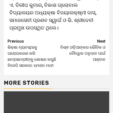
ଏ. ଦିଲୀପ କୁମାର, ବିକାଶ ଗ୍ଲୋବାଲ
ବିଦ୍ୟାଳୟର ଅଧ୍ୟକ୍ଷା ବିଜୟାଲକ୍ଷ୍ମୀ ଦାସ,
ସମାଜସେବୀ ପ୍ରଣବ ସ୍ୱାଇଁ ଓ ଭି. ଶ୍ରୀଦେବୀ
ପ୍ରମୁଖ ଉପସ୍ଥିତ ଥିଲେ।
Previous
Next
ଶିକ୍ଷା ବ୍ୟବସ୍ଥାକୁ
ବିଶ୍ଵ ଓଡ଼ିଆଙ୍କର ଭୌତିକ ଓ
ଘରୋଇକରଣ କରି
ବୌଦ୍ଧିକ ଅନୁଦାନ ପାଇଁ
ଛାତ୍ରଛାତ୍ରୀଙ୍କୁ ଶୋଷଣ କରୁଛି
ଆହ୍ବାନ
ବିଜେଡି ସରକାର: ମୋହନ ମାଝୀ
MORE STORIES