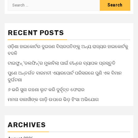
RECENT POSTS
ଓଡ଼ିଶା ହାଇକୋର୍ଟର ଦୁଇଜଣ ବିଚାରପତିଙ୍କୁ ଅନ୍ୟ ରାଜ୍ୟର ହାଇକୋର୍ଟକୁ
ବଦଳି
ଟାଇଫୁନ୍ ‘ଡଲଫିନ୍’ର ମୁକାବିଲା ପାଇଁ ଚୀନ୍‌ରେ ବ୍ୟାପକ ପ୍ରସ୍ତୁତି
ପୁଣେ ଅନ୍ତର୍ଗତ ବାରମତୀ ଏୟାରପୋର୍ଟ ପରିସରରେ ପୁଣି ଏକ ବିମାନ
ଦୁର୍ଘଟଣା
୬ ଭରି ସୁନା ଗହଣା ଲୁଟ କରି ଦୁର୍ବୃତ୍ତ ଫେରାର
ମମତା ବାନାର୍ଜୀଙ୍କ ଗାଡ଼ି ଉପରେ ଭିଡ଼ ହିଂସା ଅଭିଯୋଗ
ARCHIVES