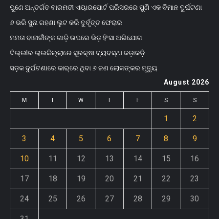
ପୁଣେ ଅନ୍ତର୍ଗତ ବାରମତୀ ଏୟାରପୋର୍ଟ ପରିସରରେ ପୁଣି ଏକ ବିମାନ ଦୁର୍ଘଟଣା
୬ ଭରି ସୁନା ଗହଣା ଲୁଟ କରି ଦୁର୍ବୃତ୍ତ ଫେରାର
ମମତା ବାନାର୍ଜୀଙ୍କ ଗାଡ଼ି ଉପରେ ଭିଡ଼ ହିଂସା ଅଭିଯୋଗ
ଦିଲ୍ଲୀର ଲାଲକିଲ୍ଲାରେ ସୁରକ୍ଷା ବ୍ୟବସ୍ଥା କଡ଼ାକଡ଼ି
ସଡ଼କ ଦୁର୍ଘଟଣାରେ କାର୍‌ରେ ଥିବା ୬ ଜଣ ଲୋକଙ୍କର ମୃତ୍ୟୁ
August 2026
M
T
W
T
F
S
S
1
2
3
4
5
6
7
8
9
10
11
12
13
14
15
16
17
18
19
20
21
22
23
24
25
26
27
28
29
30
31