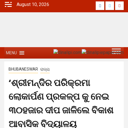
August 10, 2026
MENU
BHUBANESWAR
ରାଜ୍ୟ
‘ଶ୍ରୀମନ୍ଦିର ପରିକ୍ରମା
ଲୋକାର୍ପଣ ପ୍ରକଳ୍ପ କୁ ନେଇ
୩୦ହଜାର ଦୀପ ଜାଳିଲେ ବିକାଶ
ଆବାସିକ ବିଦ୍ୟାଳୟ