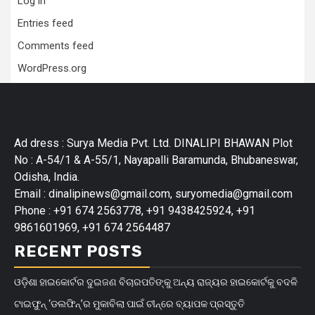
Log in
Entries feed
Comments feed
WordPress.org
Ad dress : Surya Media Pvt. Ltd. DINALIPI BHAWAN Plot
No : A-54/1 & A-55/1, Nayapalli Baramunda, Bhubaneswar,
Odisha, India.
Email : dinalipinews@gmail.com, suryomedia@gmail.com
Phone : +91 674 2563778, +91 9438425924, +91
9861601969, +91 674 2564487
RECENT POSTS
ଓଡ଼ିଶା ହାଇକୋର୍ଟର ଦୁଇଜଣ ବିଚାରପତିଙ୍କୁ ଅନ୍ୟ ରାଜ୍ୟର ହାଇକୋର୍ଟକୁ ବଦଳି
ଟାଇଫୁନ୍ ‘ଡଲଫିନ୍’ର ମୁକାବିଲା ପାଇଁ ଚୀନ୍‌ରେ ବ୍ୟାପକ ପ୍ରସ୍ତୁତି