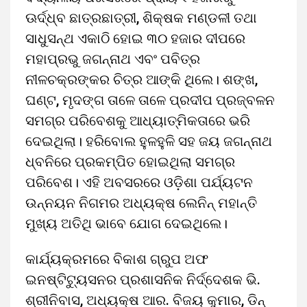
ଊର୍ଦ୍ଧ୍ବ ଛାତ୍ରଛାତ୍ରୀ, ଶିକ୍ଷକ ମଣ୍ଡଳୀ ତଥା
ସାଧୁସନ୍ଥ ଏକାଠି ହୋଇ ୩୦ ହଜାର ଦୀପରେ
ମହାପ୍ରଭୁ ଜଗନ୍ନାଥ ଏବଂ ପବିତ୍ର
ନୀଳଚକ୍ରଙ୍କର ଚିତ୍ର ଆଙ୍କି ଥିଲେ। ଶଙ୍ଖ,
ଘଣ୍ଟ, ମୃଦଙ୍ଗ ତାଳେ ତାଳେ ପ୍ରଦୀପ ପ୍ରଜ୍ବଳନ
ସମଗ୍ର ପରିବେଶକୁ ଆଧ୍ୟାତ୍ମିକତାରେ ଭରି
ଦେଇଥିଲା‌। ହରିବୋଲ ହୁଳହୁଳି ସହ ଜୟ ଜଗନ୍ନାଥ
ଧ୍ବନିରେ ପ୍ରକମ୍ପିତ ହୋଇଥିଲା ସମଗ୍ର
ପରିବେଶ। ଏହି ଅବସରରେ ଓଡ଼ିଶା ପର୍ଯ୍ୟଟନ
ଉନ୍ନୟନ ନିଗମର ଅଧ୍ୟକ୍ଷ ଲେନିନ୍ ମହାନ୍ତି
ମୁଖ୍ୟ ଅତିଥି ଭାବେ ଯୋଗ ଦେଇଥିଲେ।
କାର୍ଯ୍ୟକ୍ରମରେ ବିକାଶ ଗ୍ରୁପ ଅଫ
ଇନଷ୍ଟିଟ୍ୟୁସନର ପ୍ରଶାସନିକ ନିର୍ଦ୍ଦେଶକ ଭି.
ଶ୍ରୀନିବାସ, ଅଧ୍ୟକ୍ଷ ଆର. ବିଜୟ କୁମାର, ଡିନ୍