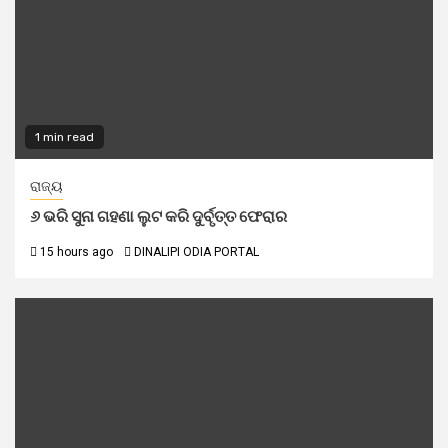
1 min read
ରାଜ୍ୟ
୬ ଭରି ସୁନା ଗହଣା ଲୁଟ କରି ଦୁର୍ବୃତ୍ତ ଫେରାର
15 hours ago
DINALIPI ODIA PORTAL