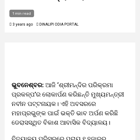
1 min read
3 years ago
DINALIPI ODIA PORTAL
ଭୁବନେଶ୍ବର:
ଆଜି ‘ଶ୍ରୀମନ୍ଦିର ପରିକ୍ରମା
ପ୍ରକଳ୍ପ’ର ଲୋକାର୍ପଣ କରିଛନ୍ତି ମୁଖ୍ୟମନ୍ତ୍ରୀ
ନବୀନ ପଟ୍ଟନାୟକ। ଏହି ଅବସରରେ
ମହାପ୍ରଭୁଙ୍କ ପାଇଁ ଭକ୍ତି ଭାବ ଅର୍ପଣ କରିଛି
ଡେରାସସ୍ଥିତ ବିକାଶ ଆବାସିକ ବିଦ୍ୟାଳୟ।
ବିଦ୍ୟାଳୟ ପରିସରରେ ପ୍ରାୟ ୧ ହଜାରରୁ