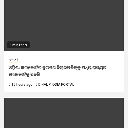
1 min read
ରାଜ୍ୟ
ଓଡ଼ିଶା ହାଇକୋର୍ଟର ଦୁଇଜଣ ବିଚାରପତିଙ୍କୁ ଅନ୍ୟ ରାଜ୍ୟର
ହାଇକୋର୍ଟକୁ ବଦଳି
15 hours ago
DINALIPI ODIA PORTAL