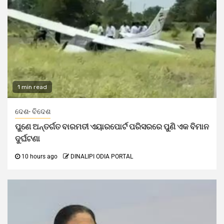
1 min read
ଦେଶ- ବିଦେଶ
ପୁଣେ ଅନ୍ତର୍ଗତ ବାରମତୀ ଏୟାରପୋର୍ଟ ପରିସରରେ ପୁଣି ଏକ ବିମାନ
ଦୁର୍ଘଟଣା
10 hours ago
DINALIPI ODIA PORTAL