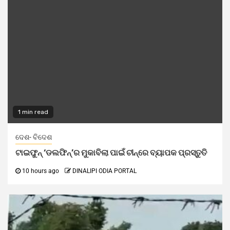
1 min read
ଦେଶ- ବିଦେଶ
ଟାଇଫୁନ୍ ‘ଡଲଫିନ୍’ର ମୁକାବିଲା ପାଇଁ ଚୀନ୍‌ରେ ବ୍ୟାପକ ପ୍ରସ୍ତୁତି
10 hours ago
DINALIPI ODIA PORTAL