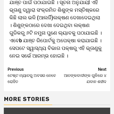
ଯାଞ୍ଚ ପାଇଁ ପଠାଯାଇଛି । ସୂଚନା ଅନୁଯାୟୀ ଏହି
ଭୂତାଣୁ ଦ୍ୱାରା ସଂକ୍ରମିତ ଶିଶୁଙ୍କ ମସ୍ତିଷ୍କରେ
କିଛି ଲାଲ ଭଳି (ଆଲର୍ଜି)ଲକ୍ଷଣ ଦେଖାଦେଇଥିଲା
। ଶିଶୁଙ୍କଠାରେ ଦେଖା ଦେଇଥିବା ଲକ୍ଷଣ
ଗୁଡିକରୁ ୬ଟି ନମୁନା ପୁଣେ ଲ୍ୟାବକୁ ପଠାଯାଇଛି ।
ଏବେb ଯାଞ୍ଚ ରିପୋର୍ଟକୁ ଅପେକ୍ଷା କରାଯାଇଛି ।
ସେପଟେ ସ୍ୱାସ୍ଥ୍ୟ ବିଭାଗ ପକ୍ଷରୁ ଏହି ଭୂତାଣୁକୁ
ନେଇ ସର୍ଭେ ଆରମ୍ଭ ହୋଇଛି ।
Previous
Next
ଟେଷ୍ଟ ମ୍ୟାଚରୁ ଅବସର ନେବେ
ଆତଙ୍କବାଦୀଙ୍କ ଗୁଳିରେ ୪
ରୋହିତ
ଯବାନ ଶହୀଦ
MORE STORIES