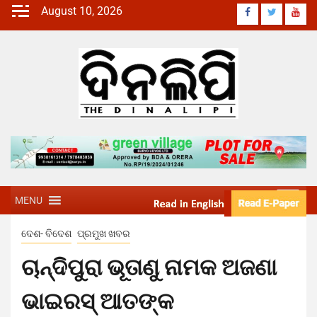
August 10, 2026
MENU
ଦେଶ- ବିଦେଶ
ପ୍ରମୁଖ ଖବର
ଚାନ୍ଦିପୁରା ଭୂତାଣୁ ନାମକ ଅଜଣା
ଭାଇରସ୍‍ ଆତଙ୍କ