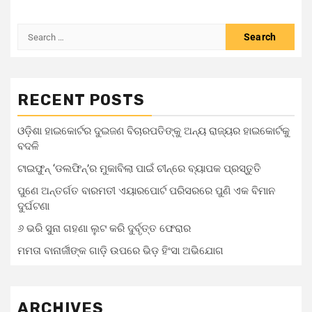
RECENT POSTS
ଓଡ଼ିଶା ହାଇକୋର୍ଟର ଦୁଇଜଣ ବିଚାରପତିଙ୍କୁ ଅନ୍ୟ ରାଜ୍ୟର ହାଇକୋର୍ଟକୁ
ବଦଳି
ଟାଇଫୁନ୍ ‘ଡଲଫିନ୍’ର ମୁକାବିଲା ପାଇଁ ଚୀନ୍‌ରେ ବ୍ୟାପକ ପ୍ରସ୍ତୁତି
ପୁଣେ ଅନ୍ତର୍ଗତ ବାରମତୀ ଏୟାରପୋର୍ଟ ପରିସରରେ ପୁଣି ଏକ ବିମାନ
ଦୁର୍ଘଟଣା
୬ ଭରି ସୁନା ଗହଣା ଲୁଟ କରି ଦୁର୍ବୃତ୍ତ ଫେରାର
ମମତା ବାନାର୍ଜୀଙ୍କ ଗାଡ଼ି ଉପରେ ଭିଡ଼ ହିଂସା ଅଭିଯୋଗ
ARCHIVES