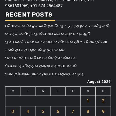
9861601969, +91 674 2564487
RECENT POSTS
ଓଡ଼ିଶା ହାଇକୋର୍ଟର ଦୁଇଜଣ ବିଚାରପତିଙ୍କୁ ଅନ୍ୟ ରାଜ୍ୟର ହାଇକୋର୍ଟକୁ ବଦଳି
ଟାଇଫୁନ୍ ‘ଡଲଫିନ୍’ର ମୁକାବିଲା ପାଇଁ ଚୀନ୍‌ରେ ବ୍ୟାପକ ପ୍ରସ୍ତୁତି
ପୁଣେ ଅନ୍ତର୍ଗତ ବାରମତୀ ଏୟାରପୋର୍ଟ ପରିସରରେ ପୁଣି ଏକ ବିମାନ ଦୁର୍ଘଟଣା
୬ ଭରି ସୁନା ଗହଣା ଲୁଟ କରି ଦୁର୍ବୃତ୍ତ ଫେରାର
ମମତା ବାନାର୍ଜୀଙ୍କ ଗାଡ଼ି ଉପରେ ଭିଡ଼ ହିଂସା ଅଭିଯୋଗ
ଦିଲ୍ଲୀର ଲାଲକିଲ୍ଲାରେ ସୁରକ୍ଷା ବ୍ୟବସ୍ଥା କଡ଼ାକଡ଼ି
ସଡ଼କ ଦୁର୍ଘଟଣାରେ କାର୍‌ରେ ଥିବା ୬ ଜଣ ଲୋକଙ୍କର ମୃତ୍ୟୁ
August 2026
M
T
W
T
F
S
S
1
2
3
4
5
6
7
8
9