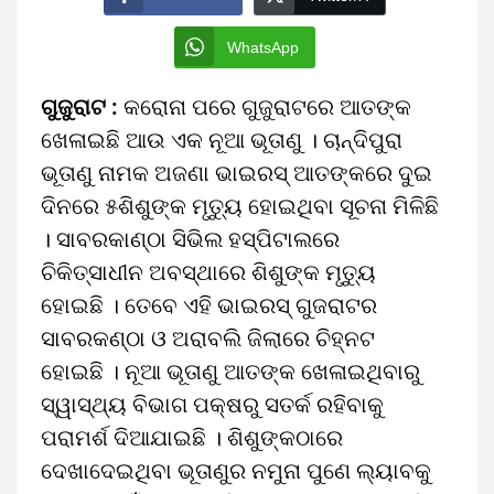
WhatsApp
ଗୁଜୁରାଟ :
କରୋନା ପରେ ଗୁଜୁରାଟରେ ଆତଙ୍କ
ଖେଳାଇଛି ଆଉ ଏକ ନୂଆ ଭୂତାଣୁ । ଚାନ୍ଦିପୁରା
ଭୂତାଣୁ ନାମକ ଅଜଣା ଭାଇରସ୍‍ ଆତଙ୍କରେ ଦୁଇ
ଦିନରେ ୫ଶିଶୁଙ୍କ ମୃତ୍ୟୁ ହୋଇଥିବା ସୂଚନା ମିଳିଛି
। ସାବରକାଣ୍ଠା ସିଭିଲ ହସ୍ପିଟାଲରେ
ଚିକିତ୍ସାଧୀନ ଅବସ୍ଥାରେ ଶିଶୁଙ୍କ ମୃତ୍ୟୁ
ହୋଇଛି । ତେବେ ଏହି ଭାଇରସ୍‍ ଗୁଜରାଟର
ସାବରକଣ୍ଠା ଓ ଅରାବଲି ଜିଲାରେ ଚିହ୍ନଟ
ହୋଇଛି । ନୂଆ ଭୂତାଣୁ ଆତଙ୍କ ଖେଳାଇଥିବାରୁ
ସ୍ୱାସ୍ଥ୍ୟ ବିଭାଗ ପକ୍ଷରୁ ସତର୍କ ରହିବାକୁ
ପରାମର୍ଶ ଦିଆଯାଇଛି । ଶିଶୁଙ୍କଠାରେ
ଦେଖାଦେଇଥିବା ଭୂତାଣୁର ନମୁନା ପୁଣେ ଲ୍ୟାବକୁ