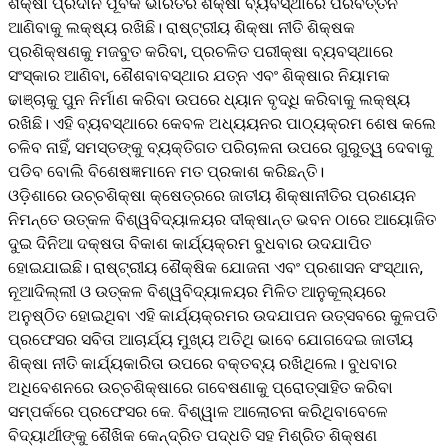
ଶିକ୍ଷା ପ୍ରଦାନ ପୂର୍ବକ ଭାରତର ଶିକ୍ଷା ବ୍ୟବସ୍ଥାରେ ପରିବର୍ତ୍ତନ
ଆଣିବାକୁ ଲକ୍ଷ୍ୟ ରଖିଛି। ରାଷ୍ଟ୍ରୀୟ ଶିକ୍ଷା ନୀତି ଶିକ୍ଷକ
ପ୍ରଶିକ୍ଷଣକୁ ମଜବୁତ କରିବା, ପ୍ରଚଳିତ ପରୀକ୍ଷା ବ୍ୟବସ୍ଥାରେ
ସଂସ୍କାର ଆଣିବା, ଶୈଶବାବସ୍ଥାର ଯତ୍ନ ଏବଂ ଶିକ୍ଷାର ନିୟାମକ
ଢାଞ୍ଚାକୁ ପୁନ ନିର୍ମାଣ କରିବା ଉପରେ ଧ୍ୟାନ ବୃଦ୍ଧି କରିବାକୁ ଲକ୍ଷ୍ୟ
ରଖିଛି। ଏହି ବ୍ୟବସ୍ଥାରେ କେବଳ ଅଧ୍ୟୟନର ପାଠ୍ୟକ୍ରମ ଶେଷ କଲେ
ଚଳିବ ନାହିଁ, ସମସ୍ତଙ୍କୁ ବ୍ୟକ୍ତିଗତ ପରିଚାଳନା ଉପରେ ଗୁରୁତ୍ୱ ଦେବାକୁ
ପଡିବ ବୋଲି ବିଶେଷଜ୍ଞମାନେ ମତ ପ୍ରକାଶ କରିଛନ୍ତି।
ଓଡ଼ିଶାରେ ଉଚ୍ଚଶିକ୍ଷା କ୍ଷେତ୍ରରେ ଜାତୀୟ ଶିକ୍ଷାନୀତିର ପ୍ରଣୟନ
ନିମନ୍ତେ ଉତ୍କଳ ବିଶ୍ୱବିଦ୍ୟାଳୟର ଦୀକ୍ଷାନ୍ତ ଭବନ ଠାରେ ଆୟୋଜିତ
ଦୁଇ ଦିନିଆ ଦକ୍ଷତା ବିକାଶ କାର୍ଯ୍ୟକ୍ରମ ବୁଧବାର ଉଦଯାପିତ
ହୋଇଯାଇଛି। ରାଷ୍ଟ୍ରୀୟ ଶୈକ୍ଷିକ ଯୋଜନା ଏବଂ ପ୍ରଶାସନ ସଂସ୍ଥାନ,
ନୂଆଦିଲ୍ଲୀ ଓ ଉତ୍କଳ ବିଶ୍ୱବିଦ୍ୟାଳୟର ମିଳିତ ଆନୁକୂଲ୍ୟରେ
ଅନୁଷ୍ଠିତ ହୋଇଥିବା ଏହି କାର୍ଯ୍ୟକ୍ରମର ଉଦଯାପନ ଉତ୍ସବରେ କୁଳପତି
ପ୍ରଫେସର ସବିତା ଆଚାର୍ଯ୍ୟ ମୁଖ୍ୟ ଅତିଥି ଭାବେ ଯୋଗଦେଇ ଜାତୀୟ
ଶିକ୍ଷା ନୀତି କାର୍ଯ୍ୟକାରିତା ଉପରେ ବକ୍ତବ୍ୟ ରଖିଥିଲେ। ବୁଧବାର
ଅଧିବେଶନରେ ଉଚ୍ଚଶିକ୍ଷାରେ ଗବେଷଣାକୁ ପ୍ରୋତ୍ସାହିତ କରିବା
ସମ୍ପର୍କରେ ପ୍ରଫେସର କେ. ବିଶ୍ୱାଳ ଆଲୋଚନା କରିଥିବାବେଳେ
ବିଦ୍ୟାର୍ଥୀଙ୍କୁ ଶୈଖିକ କେନ୍ଦ୍ରିତ ପଦ୍ଧତି ସହ ମିଶ୍ରିତ ଶିକ୍ଷଣ