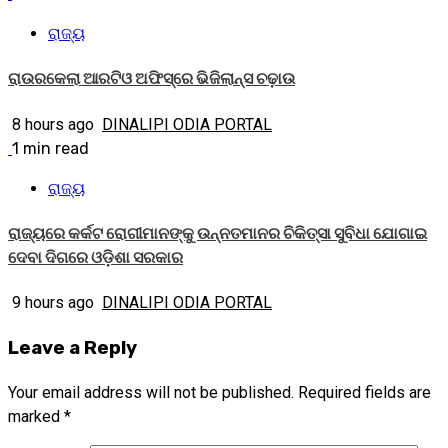
ରାଜ୍ୟ
ରାଉରକେଲା ଆରଟିଓ ଅଫିସ୍‌ରେ ଭିଜିଲାନ୍ସ ଚଢ଼ାଉ
8 hours ago
DINALIPI ODIA PORTAL
1 min read
ରାଜ୍ୟ
ରାଜ୍ୟରେ କର୍କଟ ରୋଗୀମାନଙ୍କୁ ଉନ୍ନତମାନର ଚିକିତ୍ସା ସୁବିଧା ଯୋଗାଇ
ଦେବା ଦିଗରେ ଓଡ଼ିଶା ସରକାର
9 hours ago
DINALIPI ODIA PORTAL
Leave a Reply
Your email address will not be published.
Required fields are
marked
*