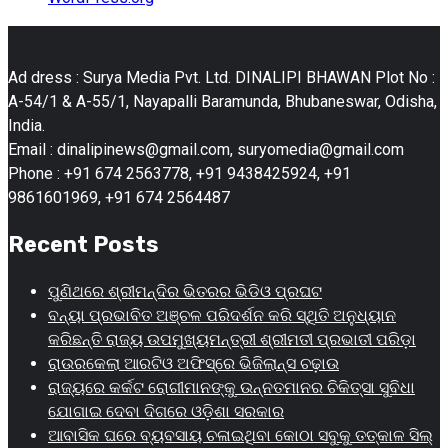
Ad dress : Surya Media Pvt. Ltd. DINALIPI BHAWAN Plot No :
A-54/1 & A-55/1, Nayapalli Baramunda, Bhubaneswar, Odisha,
India.
Email : dinalipinews@gmail.com, suryomedia@gmail.com
Phone : +91 674 2563778, +91 9438425924, +91
9861601969, +91 674 2564487
Recent Posts
ପୁଣିଥରେ ଶ୍ରୀମନ୍ଦିର ଭିତରର ଭିଡିଓ ପ୍ରଘଟ
ବନ୍ୟା ପ୍ରଭାବିତ ଅଞ୍ଚଳ ପରିଦର୍ଶନ କରି ସ୍ଥିତି ଅନୁଧ୍ୟାନ
କରିଛନ୍ତି ରାଜ୍ୟ ଉପମୁଖ୍ୟମନ୍ତ୍ରୀ ଶ୍ରୀମତୀ ପ୍ରଭାତୀ ପରିଡ଼ା
ରାଉରକେଲା ଆରଟିଓ ଅଫିସ୍‌ରେ ଭିଜିଲାନ୍ସ ଚଢ଼ାଉ
ରାଜ୍ୟରେ କର୍କଟ ରୋଗୀମାନଙ୍କୁ ଉନ୍ନତମାନର ଚିକିତ୍ସା ସୁବିଧା
ଯୋଗାଇ ଦେବା ଦିଗରେ ଓଡ଼ିଶା ସରକାର
ଆବାସିକ ଘରେ ବ୍ୟବସାୟ ଚଳାଇଥିବା କୋଠା ସବୁକୁ ତତ୍କାଳ ସିଲ୍‌