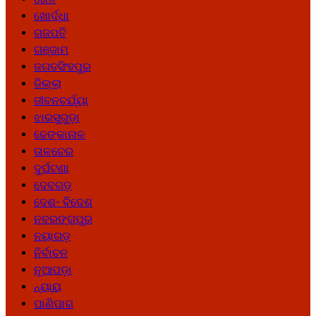
ଖୋର୍ଦ୍ଧା
ଗଜପତି
ଗଞ୍ଜାମ
ଜଗତସିଂହପୁର
ଜିଲ୍ଲା
ଜୀବନଚର୍ଯ୍ୟା
ଝାରସୁଗୁଡ଼ା
ଢେଙ୍କାନାଳ
ତାଳଚେର
ଦୁର୍ଘଟଣା
ଦେବଗଡ଼
ଦେଶ- ବିଦେଶ
ନବରଙ୍ଗପୁର
ନୟାଗଡ଼
ନିର୍ବାଚନ
ନୂଆପଡ଼ା
ନ୍ୟାୟ
ପାଣିପାଗ