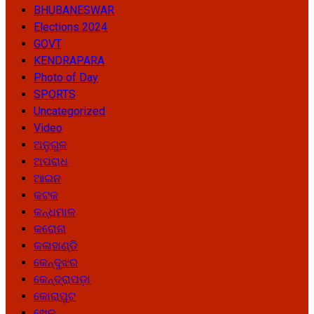
BHUBANESWAR
Elections 2024
GOVT
KENDRAPARA
Photo of Day
SPORTS
Uncategorized
Video
ଅନୁଗୁଳ
ଅପରାଧ
ଆଇନ
କଟକ
କନ୍ଧମାଳ
କରୋନା
କଳାହାଣ୍ଡି
କେନ୍ଦୁଝର
କେନ୍ଦ୍ରାପଡ଼ା
କୋରାପୁଟ
ଖେଳ