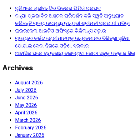
ପୁଣିଥରେ ଶ୍ରୀମନ୍ଦିର ଭିତରର ଭିଡିଓ ପ୍ରଘଟ
ବନ୍ୟା ପ୍ରଭାବିତ ଅଞ୍ଚଳ ପରିଦର୍ଶନ କରି ସ୍ଥିତି ଅନୁଧ୍ୟାନ
କରିଛନ୍ତି ରାଜ୍ୟ ଉପମୁଖ୍ୟମନ୍ତ୍ରୀ ଶ୍ରୀମତୀ ପ୍ରଭାତୀ ପରିଡ଼ା
ରାଉରକେଲା ଆରଟିଓ ଅଫିସ୍‌ରେ ଭିଜିଲାନ୍ସ ଚଢ଼ାଉ
ରାଜ୍ୟରେ କର୍କଟ ରୋଗୀମାନଙ୍କୁ ଉନ୍ନତମାନର ଚିକିତ୍ସା ସୁବିଧା
ଯୋଗାଇ ଦେବା ଦିଗରେ ଓଡ଼ିଶା ସରକାର
ଆବାସିକ ଘରେ ବ୍ୟବସାୟ ଚଳାଇଥିବା କୋଠା ସବୁକୁ ତତ୍କାଳ ସିଲ୍‌
Archives
August 2026
July 2026
June 2026
May 2026
April 2026
March 2026
February 2026
January 2026