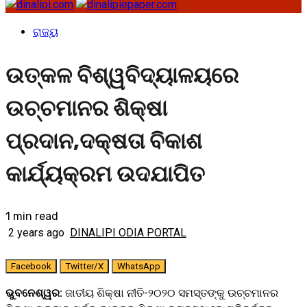
ରାଜ୍ୟ
ଉତ୍କଳ ବିଶ୍ୱବିଦ୍ୟାଳୟରେ
ଉଚ୍ଚମାନର ଶିକ୍ଷା
ପ୍ରଦାନ,ଦକ୍ଷତା ବିକାଶ
କାର୍ଯ୍ୟକ୍ରମ ଉଦଯାପିତ
1 min read
2 years ago
DINALIPI ODIA PORTAL
Facebook
Twitter/X
WhatsApp
ଭୁବନେଶ୍ୱର:
ଜାତୀୟ ଶିକ୍ଷା ନୀତି-୨୦୨୦ ସମସ୍ତଙ୍କୁ ଉଚ୍ଚମାନର