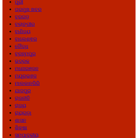
ପୁରୀ
ପ୍ରମୁଖ ଖବର
ବରଗଡ଼
ବଲାଙ୍ଗୀର
ବାଣିଜ୍ୟ
ବାଲେଶ୍ଵର
ବୌଦ୍ଧ
ବ୍ରହ୍ମପୁର
ଭଦ୍ରକ
ମନୋରଞ୍ଜନ
ମୟୂରଭଞ୍ଜ
ମାଲକାନଗିରି
ଯାଜପୁର
ରାଜନୀତି
ରାଜ୍ୟ
ରାୟଗଡ଼ା
ଶାସନ
ଶିକ୍ଷା
ସମ୍ପାଦକୀୟ