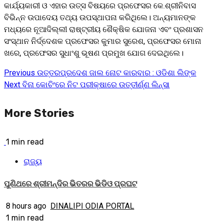
କାର୍ଯ୍ୟକାରୀ ଓ ଏହାର ଉତ୍ସ ବିଷୟରେ ପ୍ରଫେସର କେ.ଶ୍ରୀନିବାସ
ବିଭିନ୍ନ ଉପାଦେୟ ତଥ୍ୟ ଉପସ୍ଥାପନା କରିଥିଲେ। ଅନ୍ୟମାନଙ୍କ
ମଧ୍ୟରେ ନୂଆଦିଲ୍ଲୀ ରାଷ୍ଟ୍ରୀୟ ଶୈକ୍ଷିକ ଯୋଜନା ଏବଂ ପ୍ରଶାସନ
ସଂସ୍ଥାନ ନିର୍ଦ୍ଦେଶକ ପ୍ରଫେସର କୁମାର ସୁରେଶ, ପ୍ରଫେସର ମୋନା
ଖରେ, ପ୍ରଫେସର ସୁଧାଂଶୁ ଭୂଷଣ ପ୍ରମୁଖ ଯୋଗ ଦେଇଥିଲେ।
Previous
ଉତ୍ତରପ୍ରଦେଶ ଜାଲ ନୋଟ କାରବାର : ଓଡିଶା ଲିଙ୍କ
Continue
Next
ବିନା କୋଚିଂରେ ନିଟ ପରୀକ୍ଷାରେ ଉତ୍ତୀର୍ଣ୍ଣ ଲିନ୍ସା
Reading
More Stories
1 min read
ରାଜ୍ୟ
ପୁଣିଥରେ ଶ୍ରୀମନ୍ଦିର ଭିତରର ଭିଡିଓ ପ୍ରଘଟ
8 hours ago
DINALIPI ODIA PORTAL
1 min read