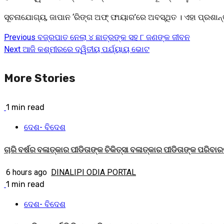
ସୂଚନାଯୋଗ୍ୟ, ଜାପାନ ‘ରିଙ୍ଗ ଅଫ୍ ଫାୟାର’ରେ ଅବସ୍ଥିତ । ଏହା ପ୍ରଶ
Previous
ବଜ୍ରପାତ ନେଲା ୪ ଛାତ୍ରଙ୍କ ସହ ୮ ଜଣଙ୍କ ଜୀବନ
Next
ଆଜି କଶ୍ମୀରରେ ଦ୍ୱିତୀୟ ପର୍ଯ୍ୟାୟ ଭୋଟ
More Stories
1 min read
ଦେଶ- ବିଦେଶ
ଚାରି ବର୍ଷର ବଳାତ୍କାର ପୀଡିତାଙ୍କ ଚିକିତ୍ସା ବଳାତ୍କାର ପୀଡିତାଙ୍କ ପରିବ
6 hours ago
DINALIPI ODIA PORTAL
1 min read
ଦେଶ- ବିଦେଶ