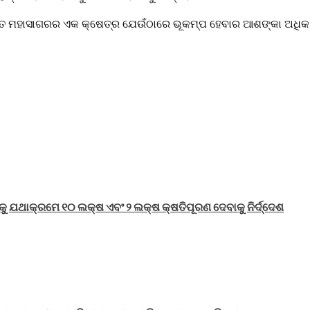
ାନ୍ତ ମହାସାଗରର ଏକ କ୍ଷେତ୍ର ଯେଉଁଠାରେ ଭୂକମ୍ପ ହେବାର ଆଶଙ୍କା ଅଧିକ
ାରକୁ ଯଥାକ୍ରମେ ୧୦ ଲକ୍ଷ ଏବଂ ୨ ଲକ୍ଷ କ୍ଷତିପୂରଣ ଦେବାକୁ ନିର୍ଦ୍ଦେଶ