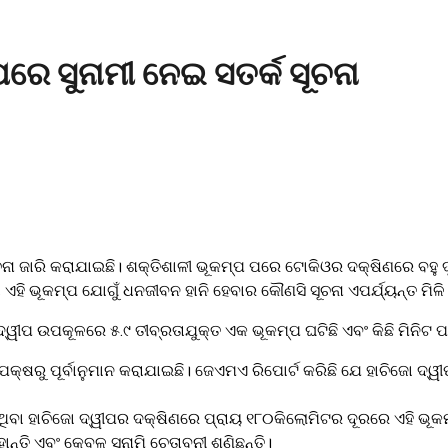
ରେ ସୁନାମୀ ନେଇ ସତର୍କ ସୂଚନା
ନା ଜାରି କରାଯାଇଛି। ଶକ୍ତିଶାଳୀ ଭୂକମ୍ପ ପରେ ଟୋକିଓର ଦକ୍ଷିଣରେ ବହୁ ଦ
ହି ଭୂକମ୍ପ ଯୋଗୁଁ ଧନଜୀବନ ହାନି ହେବାର କୌଣସି ସୂଚନା ଏପର୍ଯ୍ୟନ୍ତ ମିଳି ପ‌
ୀପ ଉପକୂଳରେ ୫.୯ ତୀବ୍ରତାଯୁକ୍ତ ଏକ ଭୂକମ୍ପ ଘଟିଛି ଏବଂ କିଛି ମିନିଟ ପ
ଷରୁ ପୂର୍ବାନୁମାନ କରାଯାଇଛି। ଜେଏମଏ ରିପୋର୍ଟ କରିଛି ଯେ ହାଚିଜୋ ଦ୍ୱୀ
ଥିବା ହାଚିଜୋ ଦ୍ୱୀପର ଦକ୍ଷିଣରେ ପ୍ରାୟ ୧୮୦କିଲୋମିଟର ଦୂରରେ ଏହି ଭୂ
ନ୍ତି ଏବଂ କେବଳ ସୁନାମି ଚେତାବନୀ ଶୁଣିଛନ୍ତି।