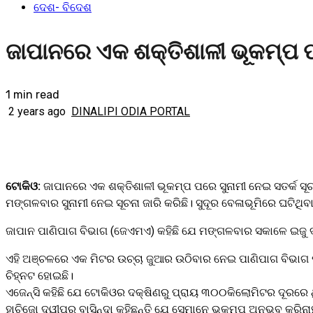
ଦେଶ- ବିଦେଶ
ଜାପାନରେ ଏକ ଶକ୍ତିଶାଳୀ ଭୂକମ୍ପ ପ
1 min read
2 years ago
DINALIPI ODIA PORTAL
ଟୋକିଓ:
ଜାପାନରେ ଏକ ଶକ୍ତିଶାଳୀ ଭୂକମ୍ପ ପରେ ସୁନାମୀ ନେଇ ସତର୍କ ସୂଚ
ମଙ୍ଗଳବାର ସୁନାମୀ ନେଇ ସୂଚନା ଜାରି କରିଛି। ସୁଦୂର ବେଳାଭୂମିରେ ଘଟିଥିବା ଏ
ଜାପାନ ପାଣିପାଗ ବିଭାଗ (ଜେଏମଏ) କହିଛି ଯେ ମଙ୍ଗଳବାର ସକାଳେ ଇଜୁ ଦ୍ୱ
ଏହି ଅଞ୍ଚଳରେ ଏକ ମିଟର ଉଚ୍ଚା ଜୁଆର ଉଠିବାର ନେଇ ପାଣିପାଗ ବିଭାଗ ପକ୍
ଚିହ୍ନଟ ହୋଇଛି।
ଏଜେନ୍ସି କହିଛି ଯେ ଟୋକିଓର ଦକ୍ଷିଣରୁ ପ୍ରାୟ ୩୦୦କିଲୋମିଟର ଦୂରରେ 
ହାଚିଜୋ ଦ୍ୱୀପର ବାସିନ୍ଦା କହିଛନ୍ତି ଯେ ସେମାନେ ଭୂକମ୍ପ ଅନୁଭବ କରିନାହା