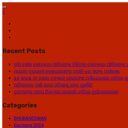
Recent Posts
ଚାରି ବର୍ଷର ବଳାତ୍କାର ପୀଡିତାଙ୍କ ଚିକିତ୍ସା ବଳାତ୍କାର ପୀଡିତାଙ
ମଧ୍ୟମ ଦୂରଗାମୀ କ୍ଷେପଣାସ୍ତ୍ର ଅଗ୍ନି-୪ର ସଫଳ ପରୀକ୍ଷା
୫୫ ଲକ୍ଷ ୬୯ ହଜାର ଟଙ୍କାର ହେରଫେର ଅଭିଯୋଗରେ ପୂର୍ବତନ ଜୁ
ଅତିପ୍ରବଳ ବର୍ଷା ନେଇ ଓଡିଶାକୁ ରେଡ୍ ୱାର୍ଣ୍ଣିଂ
ପେଟ୍ରୋଲ ପମ୍ପ ନିକଟରେ ଗତକାଲି ରାତିରେ ଦୁର୍ଘଟଣାଗ୍ରସ୍ତ
Categories
BHUBANESWAR
Elections 2024