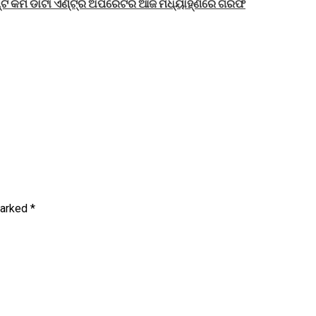
ଣ୍ଟ କମ ଡାଟା ଏଣ୍ଟ୍ରି ଅପରେଟର ଆଜି ମଧ୍ୟାହ୍‌ଣରେ ଗିରଫ
marked
*