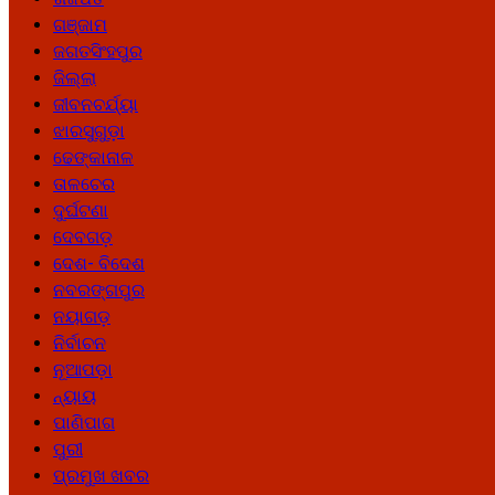
ଗଞ୍ଜାମ
ଜଗତସିଂହପୁର
ଜିଲ୍ଲା
ଜୀବନଚର୍ଯ୍ୟା
ଝାରସୁଗୁଡ଼ା
ଢେଙ୍କାନାଳ
ତାଳଚେର
ଦୁର୍ଘଟଣା
ଦେବଗଡ଼
ଦେଶ- ବିଦେଶ
ନବରଙ୍ଗପୁର
ନୟାଗଡ଼
ନିର୍ବାଚନ
ନୂଆପଡ଼ା
ନ୍ୟାୟ
ପାଣିପାଗ
ପୁରୀ
ପ୍ରମୁଖ ଖବର