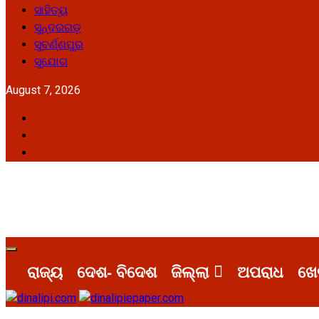
ସାହିତ୍ୟ
ସୁନ୍ଦରଗଡ଼
ସୁବର୍ଣ୍ଣପୁର
ସୁଯୋଗ
August 7, 2026
ରାଜ୍ୟ
ଦେଶ- ବିଦେଶ
ଜିଲ୍ଲା
ଅପରାଧ
ଖେ