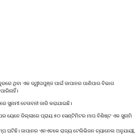
ୂରରେ ଥିବା ଏକ ଦ୍ୱୀପପୁଞ୍ଜ ପାଇଁ ଜାପାନର ପାଣିପାଗ ବିଭାଗ
ାରିନାହିଁ।
ରେ ସୁନାମୀ ଚେତାବନୀ ଜାରି କରାଯାଇଛି।
ପର ୟେନେ ଜିଲ୍ଲାରେ ପ୍ରାୟ ୫୦ ସେଣ୍ଟିମିଟର ମାପ ବିଶିଷ୍ଟ ଏକ ସୁନାମି
କମ୍ପ ଘଟିଛି। ଜାପାନର ଏନଏଚକେ ରାଜ୍ୟ ଟେଲିଭିଜନ ଚ୍ୟାନେଲ ଅନୁଯାୟୀ,