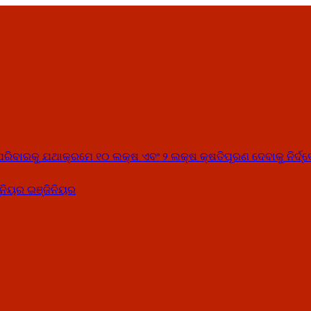
୍କ ପରିବାରକୁ ଯଥାକ୍ରମେ ୧୦ ଲକ୍ଷ ଏବଂ ୨ ଲକ୍ଷ କ୍ଷତିପୂରଣ ଦେବାକୁ ନିର୍ଦ୍
ନିୟର ଇଞ୍ଜିନିୟର