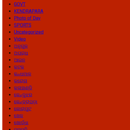
GOVT
KENDRAPARA
Photo of Day
SPORTS
Uncategorized
Video
ଅନୁଗୁଳ
ଅପରାଧ
ଆଇନ
କଟକ
କନ୍ଧମାଳ
କରୋନା
କଳାହାଣ୍ଡି
କେନ୍ଦୁଝର
କେନ୍ଦ୍ରାପଡ଼ା
କୋରାପୁଟ
ଖେଳ
ଖୋର୍ଦ୍ଧା
ଗଜପତି