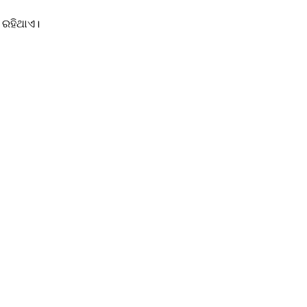
 ରହିଥାଏ।