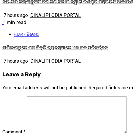
ନୟାଗଡ ଜିଲ୍ଲାଦୁର୍ନୀତି ନିବାରଣ ବିଭାଗ ଦ୍ୱାରା ରଣପୁର ପଞ୍ଚାୟତ ଆକାଉ
7 hours ago
DINALIPI ODIA PORTAL
1 min read
ଦେଶ- ବିଦେଶ
ତାମିଲନାଡୁରେ ମଦ ବିକ୍ରି ବ୍ୟବସ୍ଥାରେ ଏକ ବଡ଼ ପରିବର୍ତ୍ତନ
7 hours ago
DINALIPI ODIA PORTAL
Leave a Reply
Your email address will not be published.
Required fields are 
Comment
*