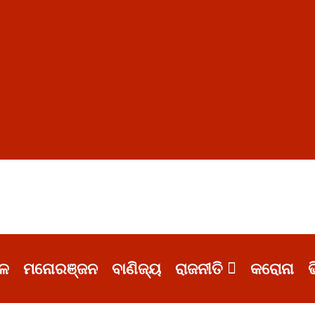
ଳ
ମନୋରଞ୍ଜନ
ବାଣିଜ୍ୟ
ରାଜନୀତି
କରୋନା
ଭ