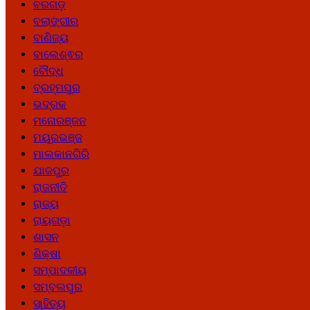
ବରଗଡ଼
ବଲାଙ୍ଗୀର
ବାଣିଜ୍ୟ
ବାଲେଶ୍ଵର
ବୌଦ୍ଧ
ବ୍ରହ୍ମପୁର
ଭଦ୍ରକ
ମନୋରଞ୍ଜନ
ମୟୂରଭଞ୍ଜ
ମାଲକାନଗିରି
ଯାଜପୁର
ରାଜନୀତି
ରାଜ୍ୟ
ରାୟଗଡ଼ା
ଶାସନ
ଶିକ୍ଷା
ସମ୍ପାଦକୀୟ
ସମ୍ବଲପୁର
ସାହିତ୍ୟ