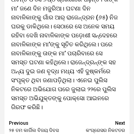
ମା’ ଜଣେ ଦିନ ମଜୁରିଆ। ଘଟଣା ଦିନ
ନାବାଳିକାଙ୍କୁ ଗାଁର ଆର୍‌ ରାଜେନ୍ଦ୍ରନ (୬୫) ନିଜ
ଘରକୁ ଡାକିଥିଲେ। ସେଠାରେ ସେ ଅନେକ ସମୟ
ରହିବା ଦେଖି ନାବାଳିକାଙ୍କ ପଡ଼ୋଶୀ ସନ୍ଦେହରେ
ନାବାଳିକାଙ୍କ ମା’ଙ୍କୁ ସୂଚିତ କରିଥିଲେ। ପରେ
ନାବାଳିକାଙ୍କୁ ତାଙ୍କ ମା’ ପଚାରିବାରେ ସେ
ସମସ୍ତ ଘଟଣା କହିଥିଲେ। ରାଜେନ୍ଦ୍ରନ୍‌ଙ୍କ ସହ
ଅନ୍ୟ ଦୁଇ ଜଣ ବୃଦ୍ଧ ମଧ୍ୟ ଏହି ଦୁଷ୍କର୍ମରେ
ସଂପୃକ୍ତ ଥିବା ଜଣାପଡ଼ିଥିଲା। ଏନେଇ ପୁଲିସ
ନିକଟରେ ଅଭିଯୋଗ ପରେ ଜୁଲାଇ ୨୨ରେ ପୁଲିସ
ସମସ୍ତ ଅଭିଯୁକ୍ତଙ୍କୁ ପୋକ୍‌ସୋ ଆଇନରେ
ଗିରଫ କରିଛି।
Previous
Next
୨୫ ତମ କାର୍ଗିଲ ବିଜୟ ଦିବସ
କଂଗ୍ରେସର ନିକଟତର