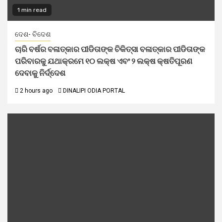
1 min read
ଦେଶ- ବିଦେଶ
ଚାରି ବର୍ଷର ବଳାତ୍କାର ପୀଡିତାଙ୍କ ଚିକିତ୍ସା ବଳାତ୍କାର ପୀଡିତାଙ୍କ
ପରିବାରକୁ ଯଥାକ୍ରମେ ୧୦ ଲକ୍ଷ ଏବଂ ୨ ଲକ୍ଷ କ୍ଷତିପୂରଣ
ଦେବାକୁ ନିର୍ଦ୍ଦେଶ
2 hours ago
DINALIPI ODIA PORTAL