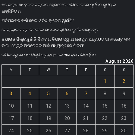
୫୫ ଲକ୍ଷ ୬୯ ହଜାର ଟଙ୍କାର ହେରଫେର ଅଭିଯୋଗରେ ପୂର୍ବତନ ଜୁନିୟର
ଇଞ୍ଜିନିୟର
ଅତିପ୍ରବଳ ବର୍ଷା ନେଇ ଓଡିଶାକୁ ରେଡ୍ ୱାର୍ଣ୍ଣିଂ
ପେଟ୍ରୋଲ ପମ୍ପ ନିକଟରେ ଗତକାଲି ରାତିରେ ଦୁର୍ଘଟଣାଗ୍ରସ୍ତ
ନୟାଗଡ ଜିଲ୍ଲାଦୁର୍ନୀତି ନିବାରଣ ବିଭାଗ ଦ୍ୱାରା ରଣପୁର ପଞ୍ଚାୟତ ଆକାଉଣ୍ଟ କମ
ଡାଟା ଏଣ୍ଟ୍ରି ଅପରେଟର ଆଜି ମଧ୍ୟାହ୍‌ଣରେ ଗିରଫ
ତାମିଲନାଡୁରେ ମଦ ବିକ୍ରି ବ୍ୟବସ୍ଥାରେ ଏକ ବଡ଼ ପରିବର୍ତ୍ତନ
August 2026
M
T
W
T
F
S
S
1
2
3
4
5
6
7
8
9
10
11
12
13
14
15
16
17
18
19
20
21
22
23
24
25
26
27
28
29
30