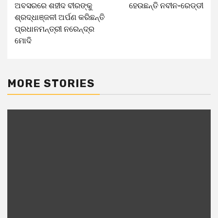
ଅବସରରେ ଶହୀଦ ବୀରଙ୍କୁ
ହେଉଛନ୍ତି ନବୀନ-ରେଡ୍ଡୀ
ଶ୍ରଦ୍ଧାଞ୍ଜଳୀ ଅର୍ପଣ କରିଛନ୍ତି
ପ୍ରଧାନମନ୍ତ୍ରୀ ନରେନ୍ଦ୍ର
ମୋଦି
MORE STORIES