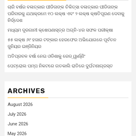
ଚାରି ବର୍ଷର ବଳାତ୍କାର ପୀଡିତାଙ୍କ ଚିକିତ୍ସା ବଳାତ୍କାର ପୀଡିତାଙ୍କ
ପରିବାରକୁ ଯଥାକ୍ରମେ ୧୦ ଲକ୍ଷ ଏବଂ ୨ ଲକ୍ଷ କ୍ଷତିପୂରଣ ଦେବାକୁ
ନିର୍ଦ୍ଦେଶ
ମଧ୍ୟମ ଦୂରଗାମୀ କ୍ଷେପଣାସ୍ତ୍ର ଅଗ୍ନି-୪ର ସଫଳ ପରୀକ୍ଷା
୫୫ ଲକ୍ଷ ୬୯ ହଜାର ଟଙ୍କାର ହେରଫେର ଅଭିଯୋଗରେ ପୂର୍ବତନ
ଜୁନିୟର ଇଞ୍ଜିନିୟର
ଅତିପ୍ରବଳ ବର୍ଷା ନେଇ ଓଡିଶାକୁ ରେଡ୍ ୱାର୍ଣ୍ଣିଂ
ପେଟ୍ରୋଲ ପମ୍ପ ନିକଟରେ ଗତକାଲି ରାତିରେ ଦୁର୍ଘଟଣାଗ୍ରସ୍ତ
ARCHIVES
August 2026
July 2026
June 2026
May 2026