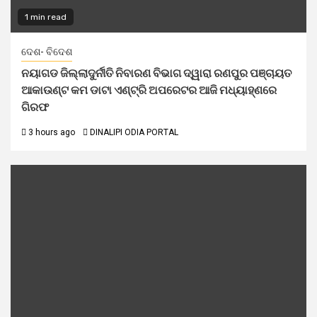
1 min read
ଦେଶ- ବିଦେଶ
ନୟାଗଡ ଜିଲ୍ଲାଦୁର୍ନୀତି ନିବାରଣ ବିଭାଗ ଦ୍ୱାରା ରଣପୁର ପଞ୍ଚାୟତ
ଆକାଉଣ୍ଟ କମ ଡାଟା ଏଣ୍ଟ୍ରି ଅପରେଟର ଆଜି ମଧ୍ୟାହ୍‌ଣରେ
ଗିରଫ
3 hours ago
DINALIPI ODIA PORTAL