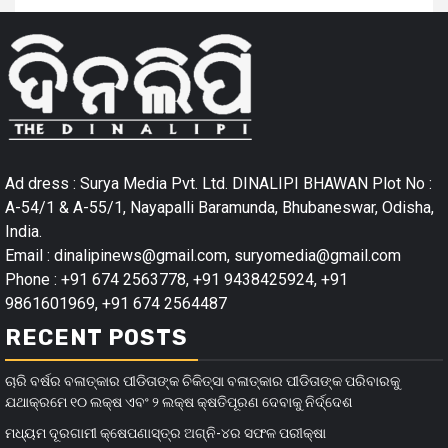
Ad dress : Surya Media Pvt. Ltd. DINALIPI BHAWAN Plot No :
A-54/1 & A-55/1, Nayapalli Baramunda, Bhubaneswar, Odisha,
India.
Email : dinalipinews@gmail.com, suryomedia@gmail.com
Phone : +91 674 2563778, +91 9438425924, +91
9861601969, +91 674 2564487
RECENT POSTS
ଚାରି ବର୍ଷର ବଳାତ୍କାର ପୀଡିତାଙ୍କ ଚିକିତ୍ସା ବଳାତ୍କାର ପୀଡିତାଙ୍କ ପରିବାରକୁ
ଯଥାକ୍ରମେ ୧୦ ଲକ୍ଷ ଏବଂ ୨ ଲକ୍ଷ କ୍ଷତିପୂରଣ ଦେବାକୁ ନିର୍ଦ୍ଦେଶ
ମଧ୍ୟମ ଦୂରଗାମୀ କ୍ଷେପଣାସ୍ତ୍ର ଅଗ୍ନି-୪ର ସଫଳ ପରୀକ୍ଷା