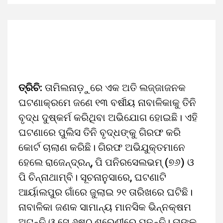
ତ୍ରିଚି:
ତାମିଲନାଡ଼ୁରେ ଏକ ଅତି ଲଜ୍ଜାଜନକ
ଘଟଣାକ୍ରମେ ଜଣେ ୧୩ ବର୍ଷୀୟ ନାବାଳିକାକୁ ତିନି
ବୃଦ୍ଧ ଦୁଷ୍କର୍ମ କରିଥିବା ଅଭିଯୋଗ ହୋଇଛି। ଏହି
ଘଟଣାରେ ପୁଲିସ ତିନି ବୃଦ୍ଧଙ୍କୁ ଗିରଫ କରି
କୋର୍ଟ ଚାଲାଣ କରିଛି। ଗିରଫ ଅଭିଯୁକ୍ତମାନେ
ହେଲେ ରାଜେନ୍ଦ୍ରନ୍‌, ପି ପନିରସେଲଭମ୍‌ (୭୬) ଓ
ପି ଚିନ୍ନାଥାମ୍ବି। ସୂଚନାନୁସାରେ, ଘଟଣାଟି
ଆର୍ୟାଲପୁର ଗାଁରେ ଜୁଲାଇ ୨୧ ତାରିଖରେ ଘଟିଛି।
ନାବାଳିକା ଜଣକ ସାମାନ୍ୟ ମାନସିକ ଭିନ୍ନକ୍ଷମ
ଅଟନ୍ତି ଓ ସେ ୬ଷ୍ଠ ଶ୍ରେଣୀରେ ପଢ଼ନ୍ତି। ତାଙ୍କ