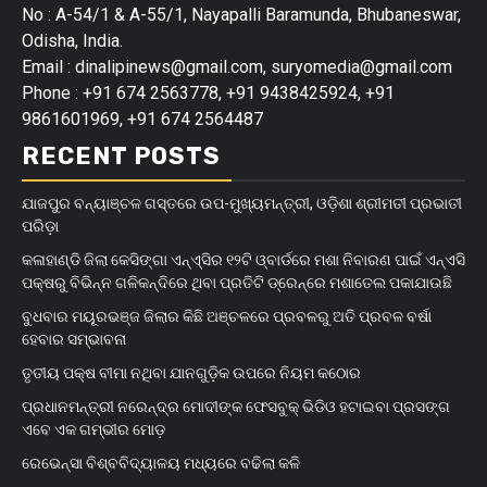
No : A-54/1 & A-55/1, Nayapalli Baramunda, Bhubaneswar,
Odisha, India.
Email : dinalipinews@gmail.com, suryomedia@gmail.com
Phone : +91 674 2563778, +91 9438425924, +91
9861601969, +91 674 2564487
RECENT POSTS
ଯାଜପୁର ବନ୍ୟାଞ୍ଚଳ ଗସ୍ତରେ ଉପ-ମୁଖ୍ୟମନ୍ତ୍ରୀ, ଓଡ଼ିଶା ଶ୍ରୀମତୀ ପ୍ରଭାତୀ
ପରିଡ଼ା
କଳାହାଣ୍ଡି ଜିଲା କେସିଙ୍ଗା ଏନ୍‌ଏ୍‌ସିର ୧୨ଟି ଓ୍ବାର୍ଡରେ ମଶା ନିବାରଣ ପାଇଁ ଏନ୍‌ଏସି
ପକ୍ଷରୁ ବିଭିନ୍ନ ଗଳିକନ୍ଦିରେ ଥିବା ପ୍ରତିଟି ଡ୍ରେନ୍‌ରେ ମଶାତେଲ ପକାଯାଉଛି
ବୁଧବାର ମୟୂରଭଞ୍ଜ ଜିଲାର କିଛି ଅଞ୍ଚଳରେ ପ୍ରବଳରୁ ଅତି ପ୍ରବଳ ବର୍ଷା
ହେବାର ସମ୍ଭାବନା
ତୃତୀୟ ପକ୍ଷ ବୀମା ନଥିବା ଯାନଗୁଡ଼ିକ ଉପରେ ନିୟମ କଠୋର
ପ୍ରଧାନମନ୍ତ୍ରୀ ନରେନ୍ଦ୍ର ମୋଦୀଙ୍କ ଫେସବୁକ୍ ଭିଡିଓ ହଟାଇବା ପ୍ରସଙ୍ଗ
ଏବେ ଏକ ଗମ୍ଭୀର ମୋଡ଼
ରେଭେନ୍ସା ବିଶ୍ବବିଦ୍ୟାଳୟ ମଧ୍ୟରେ ବଢିଲା କଳି