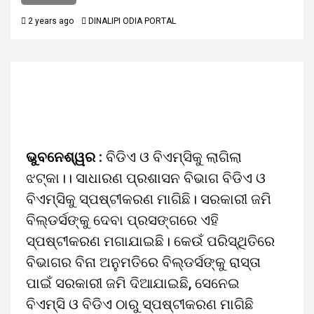
2 years ago
DINALIPI ODIA PORTAL
ଭୁବନେଶ୍ୱର :
ବିଡିଏ ଓ ବିଏମ୍‌ସିକୁ ଲାଗିଲା
ଝଟ୍‌କା।। ସାଧାରଣ ପ୍ରଶାସନ ବିଭାଗ ବିଡିଏ ଓ
ବିଏମ୍‌ସିକୁ ସ୍ପଷ୍ଟୀକରଣ ମାଗିଛି। ସରକାରୀ ଜମି
ବିଲ୍ଡର୍ସଙ୍କୁ ଦେବା ପ୍ରସଙ୍ଗରେ ଏହି
ସ୍ପଷ୍ଟୀକରଣ ମଗାଯାଇଛି। କେଉଁ ପରିସ୍ଥିତିରେ
ବିଭାଗର ବିନା ଅନୁମତିରେ ବିଲ୍ଡର୍ସଙ୍କୁ ରାସ୍ତା
ପାଇଁ ସରକାରୀ ଜମି ଦିଆଯାଇଛି, ସେନେଇ
ବିଏମ୍‌ସି ଓ ବିଡିଏ ଠାରୁ ସ୍ପଷ୍ଟୀକରଣ ମାଗିଛି