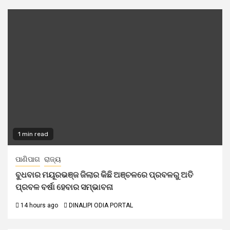
1 min read
ପାଣିପାଗ
ରାଜ୍ୟ
ବୁଧବାର ମୟୂରଭଞ୍ଜ ଜିଲାର କିଛି ଅଞ୍ଚଳରେ ପ୍ରବଳରୁ ଅତି
ପ୍ରବଳ ବର୍ଷା ହେବାର ସମ୍ଭାବନା
14 hours ago
DINALIPI ODIA PORTAL