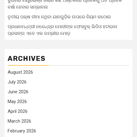
ବୁଧବାର ମୟୂରଭଞ୍ଜ ଜିଲାର କିଛି ଅଞ୍ଚଳରେ ପ୍ରବଳରୁ ଅତି ପ୍ରବଳ
ବର୍ଷା ହେବାର ସମ୍ଭାବନା
ତୃତୀୟ ପକ୍ଷ ବୀମା ନଥିବା ଯାନଗୁଡ଼ିକ ଉପରେ ନିୟମ କଠୋର
ପ୍ରଧାନମନ୍ତ୍ରୀ ନରେନ୍ଦ୍ର ମୋଦୀଙ୍କ ଫେସବୁକ୍ ଭିଡିଓ ହଟାଇବା
ପ୍ରସଙ୍ଗ ଏବେ ଏକ ଗମ୍ଭୀର ମୋଡ଼
ARCHIVES
August 2026
July 2026
June 2026
May 2026
April 2026
March 2026
February 2026