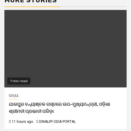
MORE STORIES
1 min read
ରାଜ୍ୟ
ଯାଜପୁର ବନ୍ୟାଞ୍ଚଳ ଗସ୍ତରେ ଉପ-ମୁଖ୍ୟମନ୍ତ୍ରୀ, ଓଡ଼ିଶା
ଶ୍ରୀମତୀ ପ୍ରଭାତୀ ପରିଡ଼ା
11 hours ago
DINALIPI ODIA PORTAL