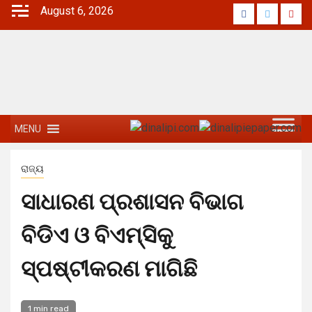
August 6, 2026
MENU
ରାଜ୍ୟ
ସାଧାରଣ ପ୍ରଶାସନ ବିଭାଗ
ବିଡିଏ ଓ ବିଏମ୍‌ସିକୁ
ସ୍ପଷ୍ଟୀକରଣ ମାଗିଛି
1 min read