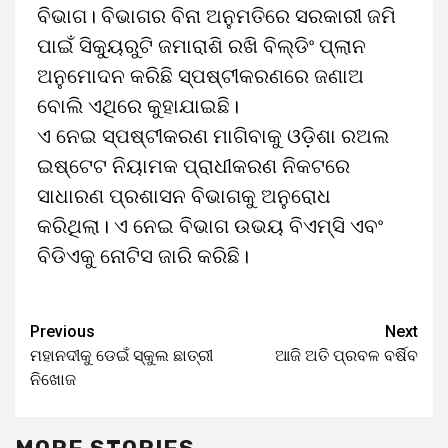
ବିଭାଗ। ବିଭାଗର ବିନା ଅନୁମତିରେ ସରକାରୀ ଜମି
ପାଇଁ ସିକ୍ୟୁରୁଟି ଜମାରାଶି ରଖି ବିଲ୍ଡିଂ ପ୍ଲାନ
ଅନୁମୋଦନ କରିଛି ସ୍ପଷ୍ଟୀକରଣରେ ଜଣାଅ
ବୋଲି ଏଥିରେ କୁହାଯାଇଛି।
ଏ ନେଇ ସ୍ପଷ୍ଟୀକରଣ ମାଗିବାକୁ ଓଡ଼ିଶା ରଅଲ
ଇଷ୍ଟେଟ ନିୟାମକ ପ୍ରାଧୀକରଣ ନିକଟରେ
ସାଧାରଣ ପ୍ରଶାସନ ବିଭାଗକୁ ଅନୁରୋଧ
କରିଥିଲା। ଏ ନେଇ ବିଭାଗ ଉଭୟ ବିଏମ୍‌ସି ଏବଂ
ବିଡିଏକୁ ନୋଟିସ ଜାରି କରିଛି।
Previous
Next
ମହାନଦୀକୁ ଡେଇଁ ସ୍କୁଲ ଛାତ୍ରୀ
ଆଜି ଅତି ପ୍ରବଳ ବର୍ଷିବ
ନିଖୋଜ