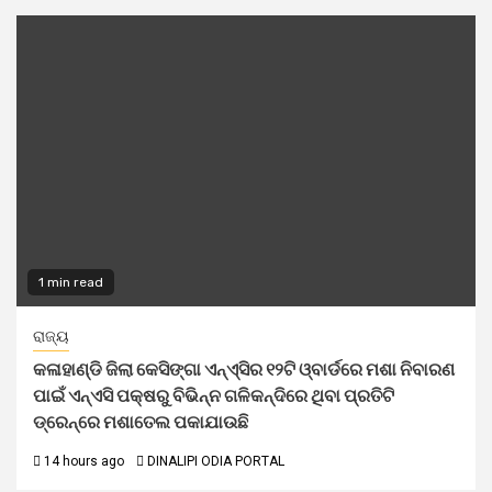
1 min read
ରାଜ୍ୟ
କଳାହାଣ୍ଡି ଜିଲା କେସିଙ୍ଗା ଏନ୍‌ଏ୍‌ସିର ୧୨ଟି ଓ୍ବାର୍ଡରେ ମଶା ନିବାରଣ
ପାଇଁ ଏନ୍‌ଏସି ପକ୍ଷରୁ ବିଭିନ୍ନ ଗଳିକନ୍ଦିରେ ଥିବା ପ୍ରତିଟି
ଡ୍ରେନ୍‌ରେ ମଶାତେଲ ପକାଯାଉଛି
14 hours ago
DINALIPI ODIA PORTAL