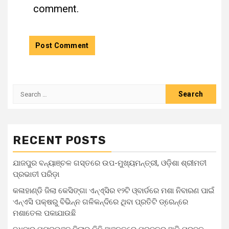
comment.
RECENT POSTS
ଯାଜପୁର ବନ୍ୟାଞ୍ଚଳ ଗସ୍ତରେ ଉପ-ମୁଖ୍ୟମନ୍ତ୍ରୀ, ଓଡ଼ିଶା ଶ୍ରୀମତୀ
ପ୍ରଭାତୀ ପରିଡ଼ା
କଳାହାଣ୍ଡି ଜିଲା କେସିଙ୍ଗା ଏନ୍‌ଏ୍‌ସିର ୧୨ଟି ଓ୍ବାର୍ଡରେ ମଶା ନିବାରଣ ପାଇଁ
ଏନ୍‌ଏସି ପକ୍ଷରୁ ବିଭିନ୍ନ ଗଳିକନ୍ଦିରେ ଥିବା ପ୍ରତିଟି ଡ୍ରେନ୍‌ରେ
ମଶାତେଲ ପକାଯାଉଛି