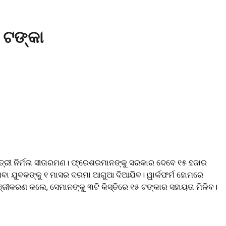
 ଟଙ୍କା
ତ୍ରୀ ନିର୍ମଳା ସୀତାରମଣ। ଫ୍ରେଶରମାନଙ୍କୁ ସରକାର ଦେବେ ୧୫ ହଜାର
ଥିବା ଯୁବକଙ୍କୁ ୧ ମାସର ଦରମା ଆଗୁଆ ଦିଆଯିବ। ୱାର୍କଫର୍ମ ହୋମରେ
ଜୀକରଣ କଲେ, ସେମାନଙ୍କୁ ୩ଟି କିସ୍ତିରେ ୧୫ ଟଙ୍କାର ସହାୟତା ମିଳିବ।