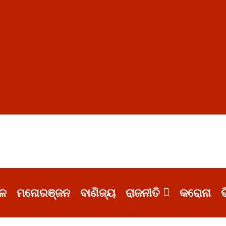
ଳ
ମନୋରଞ୍ଜନ
ବାଣିଜ୍ୟ
ରାଜନୀତି
କରୋନା
ଭ