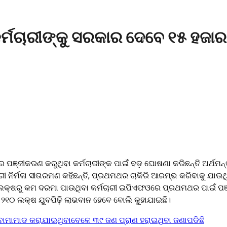
ର୍ମଚାରୀଙ୍କୁ ସରକାର ଦେବେ ୧୫ ହଜାର
ପଞ୍ଜୀକରଣ କରୁଥିବା କର୍ମଚାରୀଙ୍କ ପାଇଁ ବଡ଼ ଘୋଷଣା କରିଛନ୍ତି ଅର୍ଥମନ୍
 ନିର୍ମଳା ସୀତାରମଣ କହିଛନ୍ତି, ପ୍ରଥମଥର ଚାକିରି ଆରମ୍ଭ କରିବାକୁ ଯାଉ
 ଲକ୍ଷରୁ କମ ଦରମା ପାଉଥିବା କର୍ମଚାରୀ ଇପିଏଫଓରେ ପ୍ରଥମଥର ପାଇଁ ପଞ୍
ାରା ୨୧୦ ଲକ୍ଷ ଯୁବପିଢ଼ି ଲାଭବାନ ହେବେ ବୋଲି କୁହାଯାଇଛି।
ବୋମାମାଡ କରାଯାଇଥିବାବେଳେ ୩୯ ଜଣ ପ୍ରାଣ ହରାଇଥିବା ଜଣାପଡିଛି