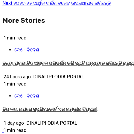
Next
୨୦୨୪-୨୫ ଆର୍ଥିକ ବର୍ଷର ବଜେଟ୍‌ ଉପସ୍ଥାପନ କରିଛନ୍ତି
Reading
More Stories
1 min read
ଦେଶ- ବିଦେଶ
ବନ୍ୟା ପ୍ରଭାବିତ ଅଞ୍ଚଳ ପରିଦର୍ଶନ କରି ସ୍ଥିତି ଅନୁଧ୍ୟାନ କରିଛନ୍ତି ରାଜ୍
24 hours ago
DINALIPI ODIA PORTAL
1 min read
ଦେଶ- ବିଦେଶ
ବିଫଳତା ଉପରେ ସୁପ୍ରିମକୋର୍ଟ ଏକ ଗମ୍ଭୀର ଟିପ୍ପଣୀ
1 day ago
DINALIPI ODIA PORTAL
1 min read