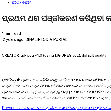
ଦେଶ- ବିଦେଶ
ପ୍ରଥମ ଥର ପଞ୍ଜୀକରଣ କ‌ରିଥିବା କ
1 min read
2 years ago
DINALIPI ODIA PORTAL
CREATOR: gd-jpeg v1.0 (using IJG JPEG v62), default quality
ନୂଆଦିଲ୍ଲୀ:
ପ୍ରଥମଥର ଚାକିରି କରୁଥିବା କିମ୍ବା ପ୍ରଥମଥର ଇପିଏଫଓରେ 
ଟଙ୍କା। ଏହା ସେମାନଙ୍କ ଇପିଏଫଓ ଆକାଉଣ୍ଟରେ ଜମା ହେବ। ଅର୍ଥମନ୍ତ୍ରୀ
ପ୍ରଥମଥର କାମ କରୁଥିବା ଯୁବପିଢ଼ିଙ୍କୁ ମଧ୍ୟ ୧ ମାସର ଦରମା ମିଳିବ। ୧
ଏହି ଦରମା ଡିବିଟି ଜରିଆରେ ୩ଟି କିସ୍ତିରେ ଦିଆଯିବ। ଏହି ନିଷ୍ପତ୍ତି ଦ୍ୱ
Previous
ପାଲେଷ୍ଟାଇନ ଅନ୍ତର୍ଗତ ଗାଜାର ବିଭିନ୍ନ ସ୍ଥାନରେ ପ୍ରବଳ 
Continue