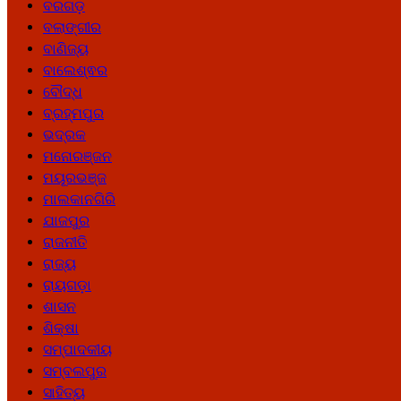
ବରଗଡ଼
ବଲାଙ୍ଗୀର
ବାଣିଜ୍ୟ
ବାଲେଶ୍ଵର
ବୌଦ୍ଧ
ବ୍ରହ୍ମପୁର
ଭଦ୍ରକ
ମନୋରଞ୍ଜନ
ମୟୂରଭଞ୍ଜ
ମାଲକାନଗିରି
ଯାଜପୁର
ରାଜନୀତି
ରାଜ୍ୟ
ରାୟଗଡ଼ା
ଶାସନ
ଶିକ୍ଷା
ସମ୍ପାଦକୀୟ
ସମ୍ବଲପୁର
ସାହିତ୍ୟ