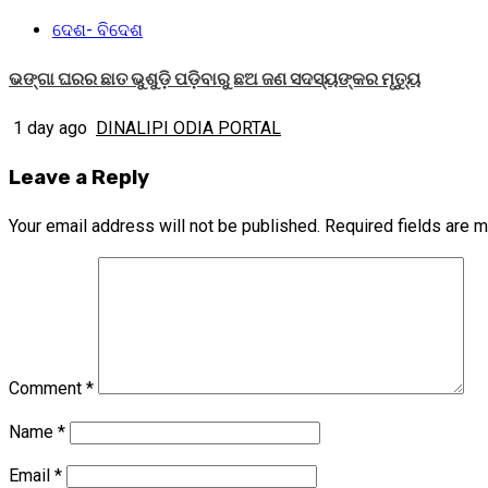
ଦେଶ- ବିଦେଶ
ଭଙ୍ଗା ଘରର ଛାତ ଭୁଶୁଡ଼ି ପଡ଼ିବାରୁ ଛଅ ଜଣ ସଦସ୍ୟଙ୍କର ମୃତ୍ୟୁ
1 day ago
DINALIPI ODIA PORTAL
Leave a Reply
Your email address will not be published.
Required fields are 
Comment
*
Name
*
Email
*