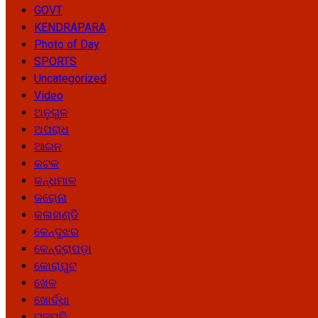
GOVT
KENDRAPARA
Photo of Day
SPORTS
Uncategorized
Video
ଅନୁଗୁଳ
ଅପରାଧ
ଆଇନ
କଟକ
କନ୍ଧମାଳ
କରୋନା
କଳାହାଣ୍ଡି
କେନ୍ଦୁଝର
କେନ୍ଦ୍ରାପଡ଼ା
କୋରାପୁଟ
ଖେଳ
ଖୋର୍ଦ୍ଧା
ଗଜପତି