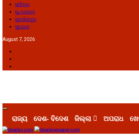
ସାହିତ୍ୟ
ସୁନ୍ଦରଗଡ଼
ସୁବର୍ଣ୍ଣପୁର
ସୁଯୋଗ
August 7, 2026
Facebook
Twitter
Youtube
Primary
Menu
ରାଜ୍ୟ
ଦେଶ- ବିଦେଶ
ଜିଲ୍ଲା
ଅପରାଧ
ଖେ