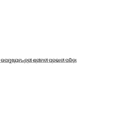
ୟ ଉପମୁଖ୍ୟମନ୍ତ୍ରୀ ଶ୍ରୀମତୀ ପ୍ରଭାତୀ ପରିଡ଼ା