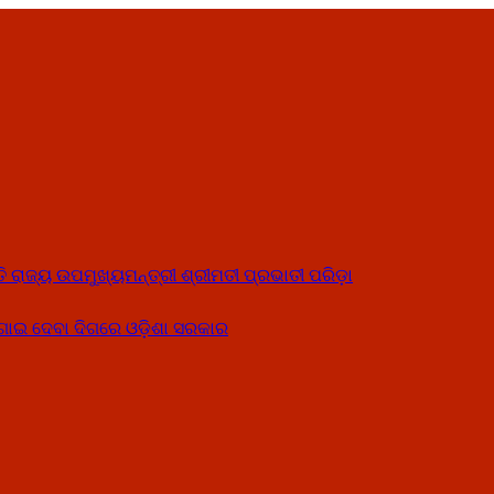
ତି ରାଜ୍ୟ ଉପମୁଖ୍ୟମନ୍ତ୍ରୀ ଶ୍ରୀମତୀ ପ୍ରଭାତୀ ପରିଡ଼ା
ୋଗାଇ ଦେବା ଦିଗରେ ଓଡ଼ିଶା ସରକାର