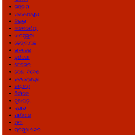
ଗଞ୍ଜାମ
ଜଗତସିଂହପୁର
ଜିଲ୍ଲା
ଜୀବନଚର୍ଯ୍ୟା
ଝାରସୁଗୁଡ଼ା
ଢେଙ୍କାନାଳ
ତାଳଚେର
ଦୁର୍ଘଟଣା
ଦେବଗଡ଼
ଦେଶ- ବିଦେଶ
ନବରଙ୍ଗପୁର
ନୟାଗଡ଼
ନିର୍ବାଚନ
ନୂଆପଡ଼ା
ନ୍ୟାୟ
ପାଣିପାଗ
ପୁରୀ
ପ୍ରମୁଖ ଖବର