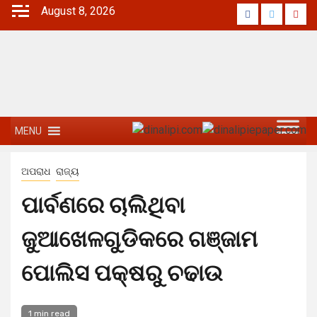
August 8, 2026
MENU
ଅପରାଧ
ରାଜ୍ୟ
ପାର୍ବଣରେ ଚାଲିଥିବା
ଜୁଆଖେଳଗୁଡିକରେ ଗଞ୍ଜାମ
ପୋଲିସ ପକ୍ଷରୁ ଚଢାଉ
1 min read