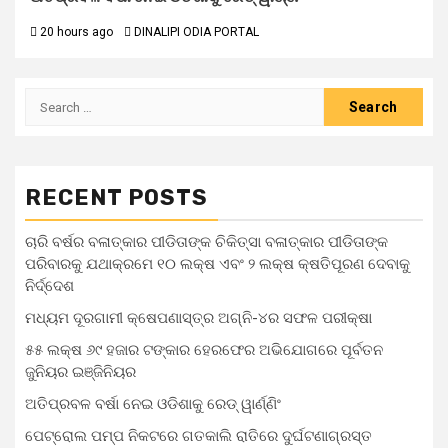
20 hours ago
DINALIPI ODIA PORTAL
RECENT POSTS
ଚାରି ବର୍ଷର ବଳାତ୍କାର ପୀଡିତାଙ୍କ ଚିକିତ୍ସା ବଳାତ୍କାର ପୀଡିତାଙ୍କ
ପରିବାରକୁ ଯଥାକ୍ରମେ ୧୦ ଲକ୍ଷ ଏବଂ ୨ ଲକ୍ଷ କ୍ଷତିପୂରଣ ଦେବାକୁ
ନିର୍ଦ୍ଦେଶ
ମଧ୍ୟମ ଦୂରଗାମୀ କ୍ଷେପଣାସ୍ତ୍ର ଅଗ୍ନି-୪ର ସଫଳ ପରୀକ୍ଷା
୫୫ ଲକ୍ଷ ୬୯ ହଜାର ଟଙ୍କାର ହେରଫେର ଅଭିଯୋଗରେ ପୂର୍ବତନ
ଜୁନିୟର ଇଞ୍ଜିନିୟର
ଅତିପ୍ରବଳ ବର୍ଷା ନେଇ ଓଡିଶାକୁ ରେଡ୍ ୱାର୍ଣ୍ଣିଂ
ପେଟ୍ରୋଲ ପମ୍ପ ନିକଟରେ ଗତକାଲି ରାତିରେ ଦୁର୍ଘଟଣାଗ୍ରସ୍ତ