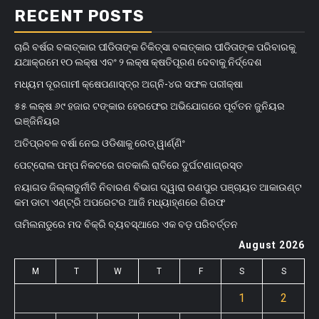
RECENT POSTS
ଚାରି ବର୍ଷର ବଳାତ୍କାର ପୀଡିତାଙ୍କ ଚିକିତ୍ସା ବଳାତ୍କାର ପୀଡିତାଙ୍କ ପରିବାରକୁ
ଯଥାକ୍ରମେ ୧୦ ଲକ୍ଷ ଏବଂ ୨ ଲକ୍ଷ କ୍ଷତିପୂରଣ ଦେବାକୁ ନିର୍ଦ୍ଦେଶ
ମଧ୍ୟମ ଦୂରଗାମୀ କ୍ଷେପଣାସ୍ତ୍ର ଅଗ୍ନି-୪ର ସଫଳ ପରୀକ୍ଷା
୫୫ ଲକ୍ଷ ୬୯ ହଜାର ଟଙ୍କାର ହେରଫେର ଅଭିଯୋଗରେ ପୂର୍ବତନ ଜୁନିୟର
ଇଞ୍ଜିନିୟର
ଅତିପ୍ରବଳ ବର୍ଷା ନେଇ ଓଡିଶାକୁ ରେଡ୍ ୱାର୍ଣ୍ଣିଂ
ପେଟ୍ରୋଲ ପମ୍ପ ନିକଟରେ ଗତକାଲି ରାତିରେ ଦୁର୍ଘଟଣାଗ୍ରସ୍ତ
ନୟାଗଡ ଜିଲ୍ଲାଦୁର୍ନୀତି ନିବାରଣ ବିଭାଗ ଦ୍ୱାରା ରଣପୁର ପଞ୍ଚାୟତ ଆକାଉଣ୍ଟ
କମ ଡାଟା ଏଣ୍ଟ୍ରି ଅପରେଟର ଆଜି ମଧ୍ୟାହ୍‌ଣରେ ଗିରଫ
ତାମିଲନାଡୁରେ ମଦ ବିକ୍ରି ବ୍ୟବସ୍ଥାରେ ଏକ ବଡ଼ ପରିବର୍ତ୍ତନ
August 2026
M
T
W
T
F
S
S
1
2