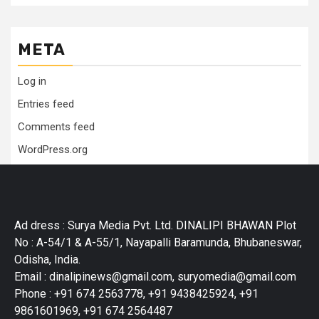
META
Log in
Entries feed
Comments feed
WordPress.org
Ad dress : Surya Media Pvt. Ltd. DINALIPI BHAWAN Plot
No : A-54/1 & A-55/1, Nayapalli Baramunda, Bhubaneswar,
Odisha, India.
Email : dinalipinews@gmail.com, suryomedia@gmail.com
Phone : +91 674 2563778, +91 9438425924, +91
9861601969, +91 674 2564487