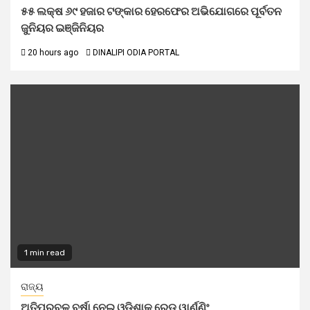
୫୫ ଲକ୍ଷ ୬୯ ହଜାର ଟଙ୍କାର ହେରଫେର ଅଭିଯୋଗରେ ପୂର୍ବତନ
ଜୁନିୟର ଇଞ୍ଜିନିୟର
20 hours ago
DINALIPI ODIA PORTAL
1 min read
ରାଜ୍ୟ
ଅତିପ୍ରବଳ ବର୍ଷା ନେଇ ଓଡିଶାକୁ ରେଡ୍ ୱାର୍ଣ୍ଣିଂ