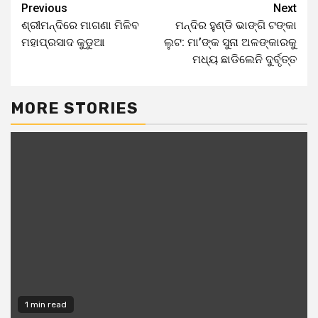
Previous
Next
ଶ୍ରୀମନ୍ଦିରେ ମାଗଣା ମିଳିବ
ମନ୍ଦିର ହୁଣ୍ଡି ଭାଙ୍ଗି ଟଙ୍କା
ମହାପ୍ରସାଦ କୁଡୁଆ
ଲୁଟ: ମା’ଙ୍କ ସୁନା ଅଳଙ୍କାରକୁ
ମଧ୍ୟ ଛାଡିଲେନି ଦୁର୍ବୃତ୍ତ
MORE STORIES
1 min read