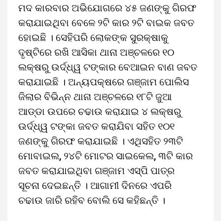
ମଦ କାରବାର ଅଭିଯୋଗରେ ୪୫ ଜଣଙ୍କୁ ଗିରଫ
କରାଯାଇଥିବା ବେଳେ ୨ଟି କାର ୨ଟି ବାଇକ ଜବତ
ହୋଇଛି । ସେହିପରି ଲୋକଙ୍କ ସୁରକ୍ଷାକୁ
ଦୃଷ୍ଟିରେ ରଖି ଆସିକା ଥାନା ଅଞ୍ଚଳରେ ୧୦
ଲକ୍ଷରୁ ଉର୍ଦ୍ଧ୍ୱ ଟଙ୍କାର ବେଆଇନ ବାଣ ଜବତ
କରାଯାଇଛି । ଅନ୍ୟପକ୍ଷରେ ଗଞ୍ଜାମ ପୋଲିସ
ଜିଲାର ବିଭିନ୍ନ ଥାନା ଅଞ୍ଚଳରେ ୧୮ଟି ଜୁଆ
ଆଡ୍ଡା ଉପରେ ଚଢାଉ କରାଯାଇ ୪ ଲକ୍ଷରୁ
ଉର୍ଦ୍ଧ୍ୱ ଟଙ୍କା ଜବତ କରାଯିବା ସହିତ ୧୦୧
ଜଣଙ୍କୁ ଗିରଫ କରାଯାଇଛି । ଏଥିସହିତ ୨୩ଟି
ମୋବାଇଲ, ୨୪ଟି ମୋଟର ସାଇକେଲ, ୩ଟି କାର
ଜବତ କରାଯାଇଥିବା ଗଞ୍ଜାମ ଏସ୍‌ପି ପାତ୍ର
ସୂଚନା ଦେଇଛନ୍ତି । ଆଗାମୀ ଦିନରେ ଏପରି
ଚଢାଉ ଜାରି ରହିବ ବୋଲି ସେ କହିଛନ୍ତି ।