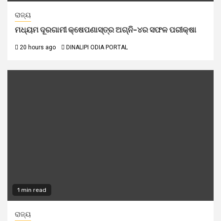
ରାଜ୍ୟ
ମଧ୍ୟମ ଦୂରଗାମୀ କ୍ଷେପଣାସ୍ତ୍ର ଅଗ୍ନି-୪ର ସଫଳ ପରୀକ୍ଷା
20 hours ago
DINALIPI ODIA PORTAL
1 min read
ରାଜ୍ୟ