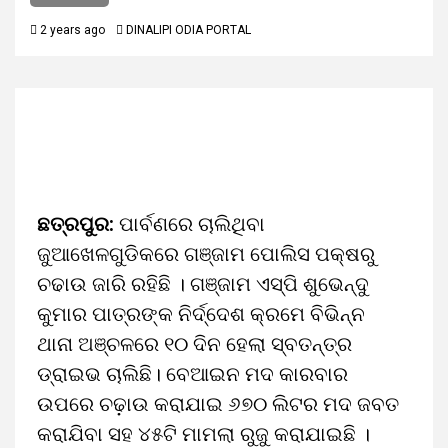
2 years ago
DINALIPI ODIA PORTAL
ଛତ୍ରପୁର:
ପାର୍ବଣରେ ଚାଲିଥିବା
ଜୁଆଖେଳଗୁଡିକରେ ଗଞ୍ଜାମ ପୋଲିସ ପକ୍ଷରୁ
ଚଢାଉ ଜାରି ରହିଛି । ଗଞ୍ଜାମ ଏସ୍‌ପି ଶୁଭେନ୍ଦୁ
କୁମାର ପାତ୍ରଙ୍କ ନିର୍ଦ୍ଦେଶ କ୍ରମେ ବିଭିନ୍ନ
ଥାନା ଅଞ୍ଚଳରେ ୧୦ ଦିନ ହେଲା ସ୍ବତନ୍ତ୍ର
ଡ୍ରାଇଭ ଚାଲିଛି। ବେଆଇନ ମଦ କାରବାର
ଉପରେ ଚଢ଼ାଉ କରାଯାଇ ୬୭୦ ଲିଟର ମଦ ଜବତ
କରାଯିବା ସହ ୪୫ଟି ମାମଲା ରୁଜୁ କରାଯାଇଛି ।