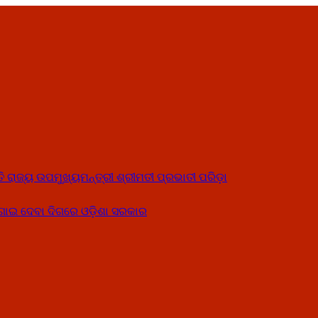
ତି ରାଜ୍ୟ ଉପମୁଖ୍ୟମନ୍ତ୍ରୀ ଶ୍ରୀମତୀ ପ୍ରଭାତୀ ପରିଡ଼ା
ୋଗାଇ ଦେବା ଦିଗରେ ଓଡ଼ିଶା ସରକାର