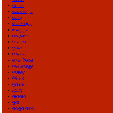
ଗଞ୍ଜାମ
ଜଗତସିଂହପୁର
ଜିଲ୍ଲା
ଜୀବନଚର୍ଯ୍ୟା
ଝାରସୁଗୁଡ଼ା
ଢେଙ୍କାନାଳ
ତାଳଚେର
ଦୁର୍ଘଟଣା
ଦେବଗଡ଼
ଦେଶ- ବିଦେଶ
ନବରଙ୍ଗପୁର
ନୟାଗଡ଼
ନିର୍ବାଚନ
ନୂଆପଡ଼ା
ନ୍ୟାୟ
ପାଣିପାଗ
ପୁରୀ
ପ୍ରମୁଖ ଖବର