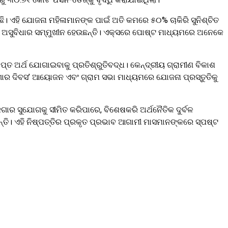
ିଛି। ଏହି ଯୋଜନା ମହିଳାମାନଙ୍କ ପାଇଁ ଅତି କମରେ ୫୦% ଚାକିରି ସୁନିଶ୍ଚିତ
ିବାରେ ଅସୁବିଧାର ସମ୍ମୁଖୀନ ହେଉଛନ୍ତି। ଏକ୍ସରେ ପୋଷ୍ଟ ମାଧ୍ୟମରେ ଅନେକେ
୍ତ ଅର୍ଥ ଯୋଗାଇବାକୁ ପ୍ରତିଶ୍ରୁତିବଦ୍ଧ। କେନ୍ଦ୍ରୀୟ ଗ୍ରାମୀଣ ବିକାଶ
ୋଜଗାର ଦିବସ’ ଆୟୋଜନ ଏବଂ ଗ୍ରାମ ସଭା ମାଧ୍ୟମରେ ଯୋଜନା ପ୍ରସ୍ତୁତିକୁ
ଜଗାର ସୁଯୋଗକୁ ସୀମିତ କରିପାରେ, ବିଶେଷକରି ଅର୍ଥନୈତିକ ଦୁର୍ବଳ
ତି। ଏହି ନିଷ୍ପତ୍ତିର ପ୍ରକୃତ ପ୍ରଭାବ ଆଗାମୀ ମାସମାନଙ୍କରେ ସ୍ପଷ୍ଟ