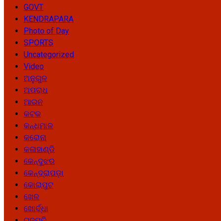
GOVT
KENDRAPARA
Photo of Day
SPORTS
Uncategorized
Video
ଅନୁଗୁଳ
ଅପରାଧ
ଆଇନ
କଟକ
କନ୍ଧମାଳ
କରୋନା
କଳାହାଣ୍ଡି
କେନ୍ଦୁଝର
କେନ୍ଦ୍ରାପଡ଼ା
କୋରାପୁଟ
ଖେଳ
ଖୋର୍ଦ୍ଧା
ଗଜପତି