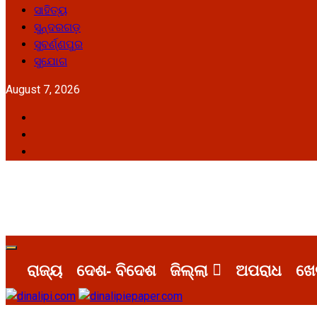
ସାହିତ୍ୟ
ସୁନ୍ଦରଗଡ଼
ସୁବର୍ଣ୍ଣପୁର
ସୁଯୋଗ
August 7, 2026
Facebook
Twitter
Youtube
Primary
Menu
ରାଜ୍ୟ
ଦେଶ- ବିଦେଶ
ଜିଲ୍ଲା
ଅପରାଧ
ଖେ