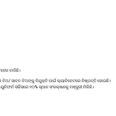
ହର ବାଜିଛି।
 ଝିଅ/ ସାବତ ଝିଅଙ୍କୁ ନିଯୁକ୍ତି ପାଇଁ କ୍ୟାବିନେଟରେ ନିଷ୍ପତ୍ତି ହୋଇଛି।
ୟୁନିଫର୍ମ ସର୍ଭିସରେ ୧୦% ସ୍ଥାନ ସଂରକ୍ଷଣକୁ ମଞ୍ଜୁରୀ ମିଳିଛି।