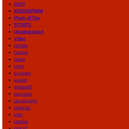
GOVT
KENDRAPARA
Photo of Day
SPORTS
Uncategorized
Video
ଅନୁଗୁଳ
ଅପରାଧ
ଆଇନ
କଟକ
କନ୍ଧମାଳ
କରୋନା
କଳାହାଣ୍ଡି
କେନ୍ଦୁଝର
କେନ୍ଦ୍ରାପଡ଼ା
କୋରାପୁଟ
ଖେଳ
ଖୋର୍ଦ୍ଧା
ଗଜପତି