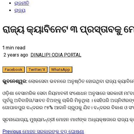
ରାଜନୀତି
ରାଜ୍ୟ
ରାଜ୍ୟ କ୍ୟାବିନେଟ ୩ ପ୍ରସ୍ତାବକୁ 
1 min read
2 years ago
DINALIPI ODIA PORTAL
Facebook
Twitter/X
WhatsApp
ଭୁବନେଶ୍ୱର:
ଲୋକସେବା ଭବନରେ ଅନୁଷ୍ଠିତ ହୋଇଥିବା ରାଜ୍ୟ କ୍ୟାବିନ
ଓଡ଼ିଶା ବେସାମରିକ ସେବା ନିୟମାବଳୀ ସଂଶୋଧନ ଅନୁସାରେ ସରକାରୀ ମା’ବାପାଙ୍କ
ପୂର୍ବରୁ ଅବିବାହିତା/ସାବତ ଝିଅଙ୍କୁ ଚାକିରି ମିଳୁଥିଲା । ସେହିପରି ଅଗ୍ନିବୀ
ଗୋପାଳପୁର ବନ୍ଦରର ୯୫% ଆଦାନି ଗ୍ରୁପକୁ ଯିବ। ବନ୍ଦରର ବିକାଶ ଓ ସଂପ
ସୂଚନାଯୋଗ୍ୟ, ମୁଖ୍ୟମନ୍ତ୍ରୀ ମୋହନ ମାଝୀଙ୍କ ଅଧ୍ୟକ୍ଷତାରେ ରାଜ୍ୟ କ୍
Previous
ମୋହନ ସରକାରଙ୍କ ବଡ଼ ଘୋଷଣା
Continue