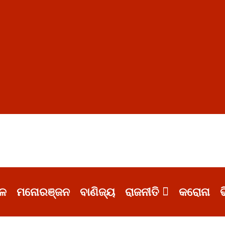
ଳ
ମନୋରଞ୍ଜନ
ବାଣିଜ୍ୟ
ରାଜନୀତି
କରୋନା
ଭ