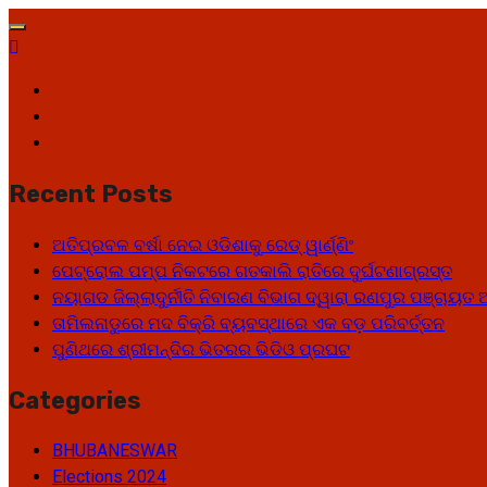
Skip
to
content
Facebook
Twitter
Youtube
Recent Posts
ଅତିପ୍ରବଳ ବର୍ଷା ନେଇ ଓଡିଶାକୁ ରେଡ୍ ୱାର୍ଣ୍ଣିଂ
ପେଟ୍ରୋଲ ପମ୍ପ ନିକଟରେ ଗତକାଲି ରାତିରେ ଦୁର୍ଘଟଣାଗ୍ରସ୍ତ
ନୟାଗଡ ଜିଲ୍ଲାଦୁର୍ନୀତି ନିବାରଣ ବିଭାଗ ଦ୍ୱାରା ରଣପୁର ପଞ୍ଚା
ତାମିଲନାଡୁରେ ମଦ ବିକ୍ରି ବ୍ୟବସ୍ଥାରେ ଏକ ବଡ଼ ପରିବର୍ତ୍ତନ
ପୁଣିଥରେ ଶ୍ରୀମନ୍ଦିର ଭିତରର ଭିଡିଓ ପ୍ରଘଟ
Categories
BHUBANESWAR
Elections 2024