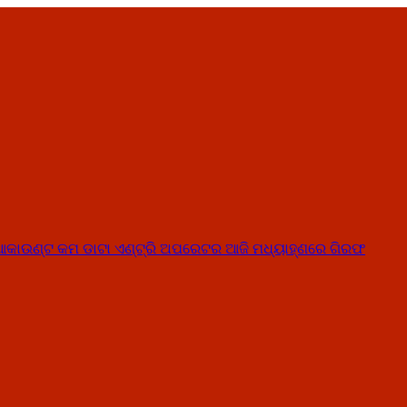
ୟତ ଆକାଉଣ୍ଟ କମ ଡାଟା ଏଣ୍ଟ୍ରି ଅପରେଟର ଆଜି ମଧ୍ୟାହ୍‌ଣରେ ଗିରଫ