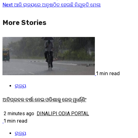
Next
ଆଜି ରାଜ୍ୟରେ ଅନୁଷ୍ଠିତ ହେଉଛି ନିଯୁକ୍ତି ମେଳା
Reading
More Stories
1 min read
ରାଜ୍ୟ
ଅତିପ୍ରବଳ ବର୍ଷା ନେଇ ଓଡିଶାକୁ ରେଡ୍ ୱାର୍ଣ୍ଣିଂ
2 minutes ago
DINALIPI ODIA PORTAL
1 min read
ରାଜ୍ୟ