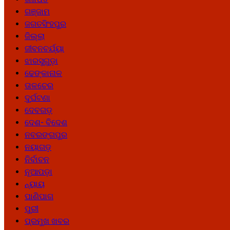
ଗଞ୍ଜାମ
ଜଗତସିଂହପୁର
ଜିଲ୍ଲା
ଜୀବନଚର୍ଯ୍ୟା
ଝାରସୁଗୁଡ଼ା
ଢେଙ୍କାନାଳ
ତାଳଚେର
ଦୁର୍ଘଟଣା
ଦେବଗଡ଼
ଦେଶ- ବିଦେଶ
ନବରଙ୍ଗପୁର
ନୟାଗଡ଼
ନିର୍ବାଚନ
ନୂଆପଡ଼ା
ନ୍ୟାୟ
ପାଣିପାଗ
ପୁରୀ
ପ୍ରମୁଖ ଖବର