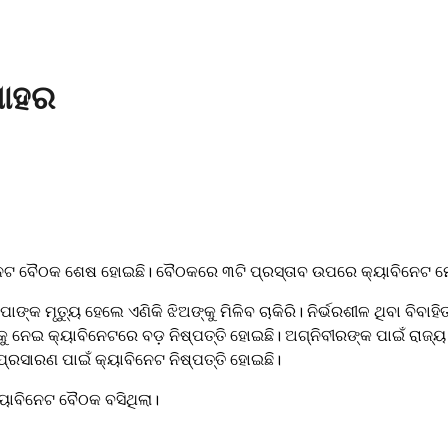
ମୋହର
େଟ ବୈଠକ ଶେଷ ହୋଇଛି। ବୈଠକରେ ୩ଟି ପ୍ରସ୍ତାବ ଉପରେ କ୍ୟାବିନେଟ ମୋ
 ମୃତ୍ୟୁ ହେଲେ ଏଣିକି ଝିଅଙ୍କୁ ମିଳିବ ଚାକିରି। ନିର୍ଭରଶୀଳ ଥିବା ବିବାହିତା
ରଙ୍କୁ ନେଇ କ୍ୟାବିନେଟରେ ବଡ଼ ନିଷ୍ପତ୍ତି ହୋଇଛି। ଅଗ୍ନିବୀରଙ୍କ ପାଇଁ ରାଜ୍ୟ 
୍ରସାରଣ ପାଇଁ କ୍ୟାବିନେଟ ନିଷ୍ପତ୍ତି ହୋଇଛି।
ୟାବିନେଟ ବୈଠକ ବସିଥିଲା।