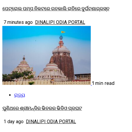
ପେଟ୍ରୋଲ ପମ୍ପ ନିକଟରେ ଗତକାଲି ରାତିରେ ଦୁର୍ଘଟଣାଗ୍ରସ୍ତ
7 minutes ago
DINALIPI ODIA PORTAL
1 min read
ରାଜ୍ୟ
ପୁଣିଥରେ ଶ୍ରୀମନ୍ଦିର ଭିତରର ଭିଡିଓ ପ୍ରଘଟ
1 day ago
DINALIPI ODIA PORTAL