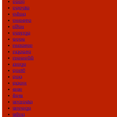
ବରଗଡ଼
ବଲାଙ୍ଗୀର
ବାଣିଜ୍ୟ
ବାଲେଶ୍ଵର
ବୌଦ୍ଧ
ବ୍ରହ୍ମପୁର
ଭଦ୍ରକ
ମନୋରଞ୍ଜନ
ମୟୂରଭଞ୍ଜ
ମାଲକାନଗିରି
ଯାଜପୁର
ରାଜନୀତି
ରାଜ୍ୟ
ରାୟଗଡ଼ା
ଶାସନ
ଶିକ୍ଷା
ସମ୍ପାଦକୀୟ
ସମ୍ବଲପୁର
ସାହିତ୍ୟ