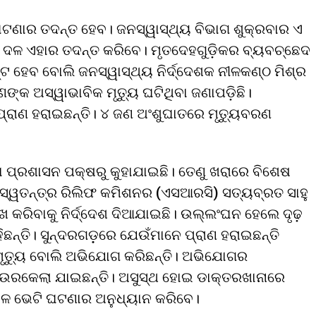
ଘଟଣାର ତଦନ୍ତ ହେବ। ଜନସ୍ୱାସ୍ଥ୍ୟ ବିଭାଗ ଶୁକ୍ରବାର ଏ
ତରୀ ଦଳ ଏହାର ତଦନ୍ତ କରିବେ। ମୃତଦେହଗୁଡ଼ିକର ବ୍ୟବଚ୍ଛେଦ
୍ଟ ହେବ ବୋଲି ଜନସ୍ୱାସ୍ଥ୍ୟ ନିର୍ଦ୍ଦେଶକ ନୀଳକଣ୍ଠ ମିଶ୍ର
ଣଙ୍କ ଅସ୍ୱାଭାବିକ ମୃତ୍ୟୁ ଘଟିଥିବା ଜଣାପଡ଼ିଛି।
ରାଣ ହରାଇଛନ୍ତି। ୪ ଜଣ ଅଂଶୁଘାତରେ ମୃତ୍ୟୁବରଣ
ା ପ୍ରଶାସନ ପକ୍ଷରୁ କୁହାଯାଇଛି। ତେଣୁ ଖରାରେ ବିଶେଷ
କୁ ସ୍ୱତନ୍ତ୍ର ରିଲିଫ କମିଶନର (ଏସଆରସି) ସତ୍ୟବ୍ରତ ସାହୁ
ରଖ କରିବାକୁ ନିର୍ଦ୍ଦେଶ ଦିଆଯାଇଛି। ଉଲ୍ଲଂଘନ ହେଲେ ଦୃଢ଼
ିଛନ୍ତି। ସୁନ୍ଦରଗଡ଼଼ରେ ଯେଉଁମାନେ ପ୍ରାଣ ହରାଇଛନ୍ତି
ମୃତ୍ୟୁ ବୋଲି ଅଭିଯୋଗ କରିଛନ୍ତି। ଅଭିଯୋଗର
ରାଉରକେଲା ଯାଇଛନ୍ତି। ଅସୁସ୍ଥ ହୋଇ ଡାକ୍ତରଖାନାରେ
 ଦଳ ଭେଟି ଘଟଣାର ଅନୁଧ୍ୟାନ କରିବେ।