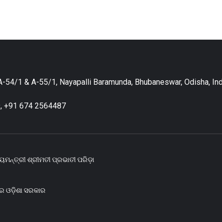
-54/1 & A-55/1, Nayapalli Baramunda, Bhubaneswar, Odisha, Ind
, +91 674 2564487
ୟମନ୍ତ୍ରୀ ଶ୍ରୀମତୀ ପ୍ରଭାତୀ ପରିଡ଼ା
ରେ ଓଡ଼ିଶା ସରକାର