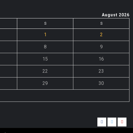
August 2026
S
S
1
2
8
9
15
16
22
23
29
30
Facebook
Twitter
Yout