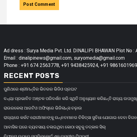
Ad dress : Surya Media Pvt. Ltd. DINALIPI BHAWAN Plot No : A
Email : dinalipinews@gmail.com, suryomedia@gmail.com
Phone : +91 674 2563778, +91 9438425924, +91 9861601969
RECENT POSTS
ପୁଣିଥରେ ଶ୍ରୀମନ୍ଦିର ଭିତରର ଭିଡିଓ ପ୍ରଘଟ
ବନ୍ୟା ପ୍ରଭାବିତ ଅଞ୍ଚଳ ପରିଦର୍ଶନ କରି ସ୍ଥିତି ଅନୁଧ୍ୟାନ କରିଛନ୍ତି ରାଜ୍ୟ ଉପମୁଖ୍
ରାଉରକେଲା ଆରଟିଓ ଅଫିସ୍‌ରେ ଭିଜିଲାନ୍ସ ଚଢ଼ାଉ
ରାଜ୍ୟରେ କର୍କଟ ରୋଗୀମାନଙ୍କୁ ଉନ୍ନତମାନର ଚିକିତ୍ସା ସୁବିଧା ଯୋଗାଇ ଦେବା ଦିଗ
ଆବାସିକ ଘରେ ବ୍ୟବସାୟ ଚଳାଇଥିବା କୋଠା ସବୁକୁ ତତ୍କାଳ ସିଲ୍‌
ବିଫଳତା ଉପରେ ସୁପ୍ରିମକୋର୍ଟ ଏକ ଗମ୍ଭୀର ଟିପ୍ପଣୀ