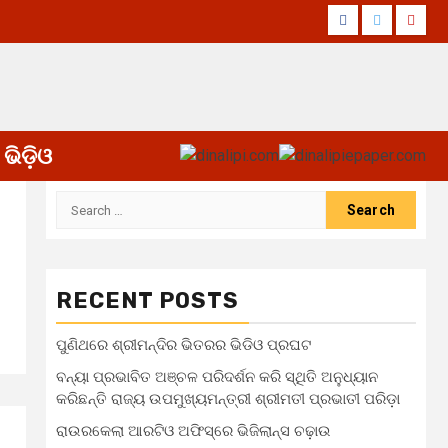
Facebook
Twitter
Yout
ଭିଡ଼ିଓ
Search
for:
RECENT POSTS
ପୁଣିଥରେ ଶ୍ରୀମନ୍ଦିର ଭିତରର ଭିଡିଓ ପ୍ରଘଟ
ବନ୍ୟା ପ୍ରଭାବିତ ଅଞ୍ଚଳ ପରିଦର୍ଶନ କରି ସ୍ଥିତି ଅନୁଧ୍ୟାନ
କରିଛନ୍ତି ରାଜ୍ୟ ଉପମୁଖ୍ୟମନ୍ତ୍ରୀ ଶ୍ରୀମତୀ ପ୍ରଭାତୀ ପରିଡ଼ା
ରାଉରକେଲା ଆରଟିଓ ଅଫିସ୍‌ରେ ଭିଜିଲାନ୍ସ ଚଢ଼ାଉ