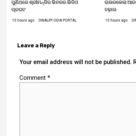
ପୁଣିଥରେ ଶ୍ରୀମନ୍ଦିର ଭିତରର ଭିଡିଓ
ରାଉରକେଲା ଆରଟିଓ
ପ୍ରଘଟ
ଚଢ଼ାଉ
15 hours ago
DINALIPI ODIA PORTAL
15 hours ago
DI
Leave a Reply
Your email address will not be published.
Comment
*