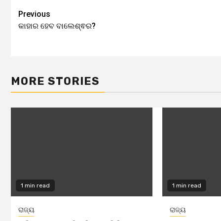
Previous
Continue
କାହାର ହେବ ବାଲେଶ୍ଵର?
Reading
MORE STORIES
1 min read
1 min read
ରାଜ୍ୟ
ରାଜ୍ୟ