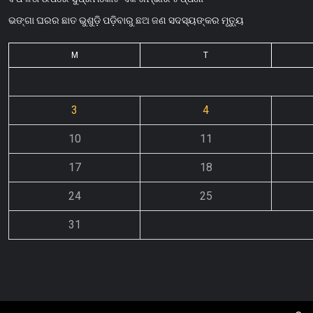
ଭଙ୍ଗା ଘରର ଛାତ ଭୁଶୁଡ଼ି ପଡ଼ିବାରୁ ଛଅ ଜଣ ସଦସ୍ୟଙ୍କର ମୃତ୍ୟୁ
M
T
3
4
10
11
17
18
24
25
31