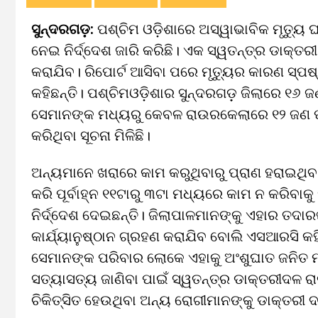
ସୁନ୍ଦରଗଡ଼଼:
ପଶ୍ଚିମ ଓଡ଼ିଶାରେ ଅସ୍ୱାଭାବିକ ମୃତ୍ୟୁ 
ନେଇ ନିର୍ଦ୍ଦେଶ ଜାରି କରିଛି। ଏକ ସ୍ୱତନ୍ତ୍ର ଡାକ୍
କରାଯିବ। ରିପୋର୍ଟ ଆସିବା ପରେ ମୃତ୍ୟୁର କାରଣ ସ୍ପଷ
କହିଛନ୍ତି। ପଶ୍ଚିମଓଡ଼ିଶାର ସୁନ୍ଦରଗଡ଼଼ ଜିଲାରେ ୧୬ ଜ
ସେମାନଙ୍କ ମଧ୍ୟରୁ କେବଳ ରାଉରକେଲାରେ ୧୨ ଜଣ ପ୍
କରିଥିବା ସୂଚନା ମିଳିଛି।
ଅନ୍ୟମାନେ ଖରାରେ କାମ କରୁଥିବାରୁ ପ୍ରାଣ ହରାଇଥିବ
କରି ପୂର୍ବାହ୍ନ ୧୧ଟାରୁ ୩ଟା ମଧ୍ୟରେ କାମ ନ କରିବା
ନିର୍ଦ୍ଦେଶ ଦେଇଛନ୍ତି। ଜିଲାପାଳମାନଙ୍କୁ ଏହାର ତଦା
କାର୍ଯ୍ୟାନୁଷ୍ଠାନ ଗ୍ରହଣ କରାଯିବ ବୋଲି ଏସଆରସି କହ
ସେମାନଙ୍କ ପରିବାର ଲୋକେ ଏହାକୁ ଅଂଶୁଘାତ ଜନିତ 
ସତ୍ୟାସତ୍ୟ ଜାଣିବା ପାଇଁ ସ୍ୱତନ୍ତ୍ର ଡାକ୍ତରୀଦଳ 
ଚିକିତ୍ସିତ ହେଉଥିବା ଅନ୍ୟ ରୋଗୀମାନଙ୍କୁ ଡାକ୍ତରୀ