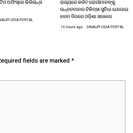
 ଅଫିସ୍‌ରେ ଭିଜିଲାନ୍ସ
ରାଜ୍ୟରେ କର୍କଟ ରୋଗୀମାନଙ୍କୁ
ଉନ୍ନତମାନର ଚିକିତ୍ସା ସୁବିଧା ଯୋଗାଇ
ଦେବା ଦିଗରେ ଓଡ଼ିଶା ସରକାର
NALIPI ODIA PORTAL
16 hours ago
DINALIPI ODIA PORTAL
Required fields are marked
*