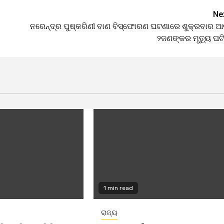
Ne
ନରେନ୍ଦ୍ର ପୁଷ୍କରିଣୀ ବାଣ ବିସ୍ଫୋରଣ ଘଟଣାରେ ଶୁକ୍ରବାର 
୨ଜଣଙ୍କର ମୃତ୍ୟୁ ଘଟି
1 min read
ରାଜ୍ୟ