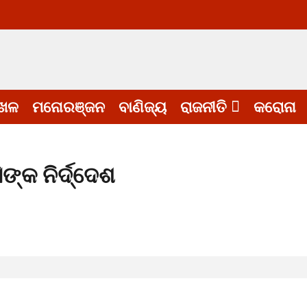
େଳ
ମନୋରଞ୍ଜନ
ବାଣିଜ୍ୟ
ରାଜନୀତି
କରୋନା
୍କ ନିର୍ଦ୍ଦେଶ