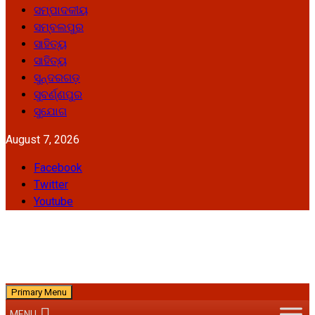
ସମ୍ପାଦକୀୟ
ସମ୍ବଲପୁର
ସାହିତ୍ୟ
ସାହିତ୍ୟ
ସୁନ୍ଦରଗଡ଼
ସୁବର୍ଣ୍ଣପୁର
ସୁଯୋଗ
August 7, 2026
Facebook
Twitter
Youtube
Primary Menu
MENU