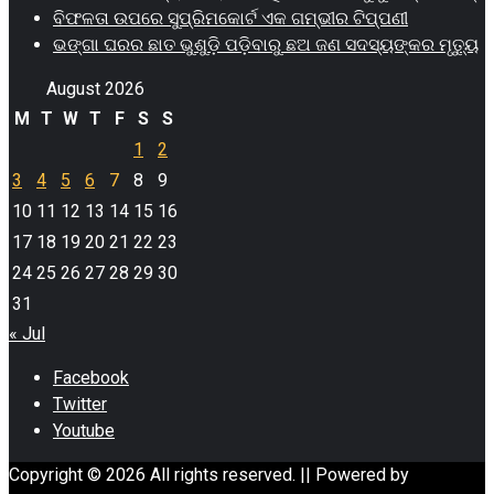
ବିଫଳତା ଉପରେ ସୁପ୍ରିମକୋର୍ଟ ଏକ ଗମ୍ଭୀର ଟିପ୍ପଣୀ
ଭଙ୍ଗା ଘରର ଛାତ ଭୁଶୁଡ଼ି ପଡ଼ିବାରୁ ଛଅ ଜଣ ସଦସ୍ୟଙ୍କର ମୃତ୍ୟୁ
August 2026
M
T
W
T
F
S
S
1
2
3
4
5
6
7
8
9
10
11
12
13
14
15
16
17
18
19
20
21
22
23
24
25
26
27
28
29
30
31
« Jul
Facebook
Twitter
Youtube
Copyright © 2026 All rights reserved. || Powered by