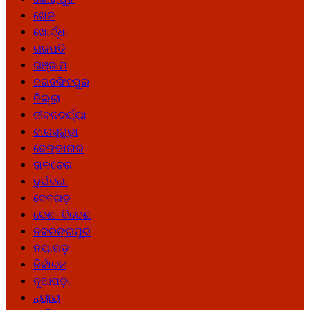
ଖେଳ
ଖୋର୍ଦ୍ଧା
ଗଜପତି
ଗଞ୍ଜାମ
ଜଗତସିଂହପୁର
ଜିଲ୍ଲା
ଜୀବନଚର୍ଯ୍ୟା
ଝାରସୁଗୁଡ଼ା
ଢେଙ୍କାନାଳ
ତାଳଚେର
ଦୁର୍ଘଟଣା
ଦେବଗଡ଼
ଦେଶ- ବିଦେଶ
ନବରଙ୍ଗପୁର
ନୟାଗଡ଼
ନିର୍ବାଚନ
ନୂଆପଡ଼ା
ନ୍ୟାୟ