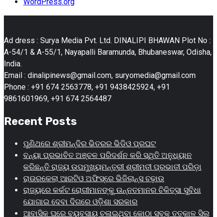
WordPress.org
Ad dress : Surya Media Pvt. Ltd. DINALIPI BHAWAN Plot No :
A-54/1 & A-55/1, Nayapalli Baramunda, Bhubaneswar, Odisha,
India.
Email : dinalipinews@gmail.com, suryomedia@gmail.com
Phone : +91 674 2563778, +91 9438425924, +91
9861601969, +91 674 2564487
Recent Posts
ପୁଣିଥରେ ଶ୍ରୀମନ୍ଦିର ଭିତରର ଭିଡିଓ ପ୍ରଘଟ
ବନ୍ୟା ପ୍ରଭାବିତ ଅଞ୍ଚଳ ପରିଦର୍ଶନ କରି ସ୍ଥିତି ଅନୁଧ୍ୟାନ
କରିଛନ୍ତି ରାଜ୍ୟ ଉପମୁଖ୍ୟମନ୍ତ୍ରୀ ଶ୍ରୀମତୀ ପ୍ରଭାତୀ ପରିଡ଼ା
ରାଉରକେଲା ଆରଟିଓ ଅଫିସ୍‌ରେ ଭିଜିଲାନ୍ସ ଚଢ଼ାଉ
ରାଜ୍ୟରେ କର୍କଟ ରୋଗୀମାନଙ୍କୁ ଉନ୍ନତମାନର ଚିକିତ୍ସା ସୁବିଧା
ଯୋଗାଇ ଦେବା ଦିଗରେ ଓଡ଼ିଶା ସରକାର
ଆବାସିକ ଘରେ ବ୍ୟବସାୟ ଚଳାଇଥିବା କୋଠା ସବୁକୁ ତତ୍କାଳ ସିଲ୍‌