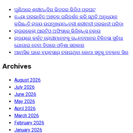
ପୁଣିଥରେ ଶ୍ରୀମନ୍ଦିର ଭିତରର ଭିଡିଓ ପ୍ରଘଟ
ବନ୍ୟା ପ୍ରଭାବିତ ଅଞ୍ଚଳ ପରିଦର୍ଶନ କରି ସ୍ଥିତି ଅନୁଧ୍ୟାନ
କରିଛନ୍ତି ରାଜ୍ୟ ଉପମୁଖ୍ୟମନ୍ତ୍ରୀ ଶ୍ରୀମତୀ ପ୍ରଭାତୀ ପରିଡ଼ା
ରାଉରକେଲା ଆରଟିଓ ଅଫିସ୍‌ରେ ଭିଜିଲାନ୍ସ ଚଢ଼ାଉ
ରାଜ୍ୟରେ କର୍କଟ ରୋଗୀମାନଙ୍କୁ ଉନ୍ନତମାନର ଚିକିତ୍ସା ସୁବିଧା
ଯୋଗାଇ ଦେବା ଦିଗରେ ଓଡ଼ିଶା ସରକାର
ଆବାସିକ ଘରେ ବ୍ୟବସାୟ ଚଳାଇଥିବା କୋଠା ସବୁକୁ ତତ୍କାଳ ସିଲ୍‌
Archives
August 2026
July 2026
June 2026
May 2026
April 2026
March 2026
February 2026
January 2026