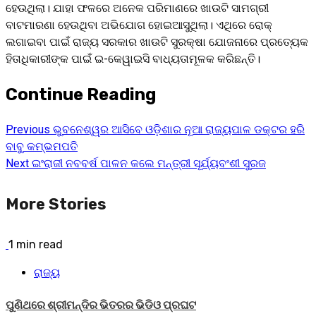
ହେଉଥିଲା। ଯାହା ଫଳରେ ଅନେକ ପରିମାଣରେ ଖାଉଟି ସାମଗ୍ରୀ
ବାଟମାରଣା ହେଉଥିବା ଅଭିଯୋଗ ହୋଇଆସୁଥିଲା। ଏଥିରେ ରୋକ୍‌
ଲଗାଇବା ପାଇଁ ରାଜ୍ୟ ସରକାର ଖାଉଟି ସୁରକ୍ଷା ଯୋଜନାରେ ପ୍ରତ୍ୟେକ
ହିତାଧିକାରୀଙ୍କ ପାଇଁ ଇ-କେୱାଇସି ବାଧ୍ୟତାମୂଳକ କରିଛନ୍ତି।
Continue Reading
Previous
ଭୁବନେଶ୍ୱର ଆସିବେ ଓଡ଼ିଶାର ନୂଆ ରାଜ୍ୟପାଳ ଡକ୍ଟର ହରି
ବାବୁ କମ୍ଭମପତି
Next
ଇଂରାଜୀ ନବବର୍ଷ ପାଳନ କଲେ ମନ୍ତ୍ରୀ ସୂର୍ଯ୍ୟବଂଶୀ ସୁରଜ
More Stories
1 min read
ରାଜ୍ୟ
ପୁଣିଥରେ ଶ୍ରୀମନ୍ଦିର ଭିତରର ଭିଡିଓ ପ୍ରଘଟ