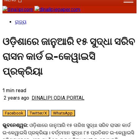
ରାଜ୍ୟ
ଓଡ଼ିଶାରେ ଜାନୁଆରି ୧୫ ସୁଦ୍ଧା ସରିବ
ରାସନ କାର୍ଡ ଇ-କେୱାଇସି
ପ୍ରକ୍ରିୟା
1 min read
2 years ago
DINALIPI ODIA PORTAL
Facebook
Twitter/X
WhatsApp
ଭୁବନେଶ୍ୱର:
ଓଡ଼ିଶାରେ ଜାନୁଆରି ୧୫ ତାରିଖ ସୁଦ୍ଧା ସରିବ ରାସନ କାର୍ଡ
ଇ-କେୱାଇସି ପ୍ରକ୍ରିୟା। ବର୍ତ୍ତମାନ ସୁଦ୍ଧା ୮୫ ପ୍ରତିଶତ ଇ-କେୱାଇସି