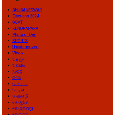
BHUBANESWAR
Elections 2024
GOVT
KENDRAPARA
Photo of Day
SPORTS
Uncategorized
Video
ଅନୁଗୁଳ
ଅପରାଧ
ଆଇନ
କଟକ
କନ୍ଧମାଳ
କରୋନା
କଳାହାଣ୍ଡି
କେନ୍ଦୁଝର
କେନ୍ଦ୍ରାପଡ଼ା
କୋରାପୁଟ