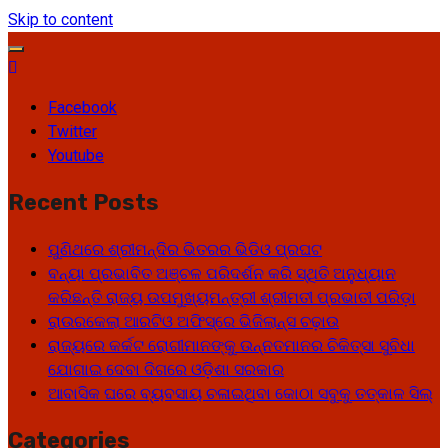
Skip to content
Facebook
Twitter
Youtube
Recent Posts
ପୁଣିଥରେ ଶ୍ରୀମନ୍ଦିର ଭିତରର ଭିଡିଓ ପ୍ରଘଟ
ବନ୍ୟା ପ୍ରଭାବିତ ଅଞ୍ଚଳ ପରିଦର୍ଶନ କରି ସ୍ଥିତି ଅନୁଧ୍ୟାନ
କରିଛନ୍ତି ରାଜ୍ୟ ଉପମୁଖ୍ୟମନ୍ତ୍ରୀ ଶ୍ରୀମତୀ ପ୍ରଭାତୀ ପରିଡ଼ା
ରାଉରକେଲା ଆରଟିଓ ଅଫିସ୍‌ରେ ଭିଜିଲାନ୍ସ ଚଢ଼ାଉ
ରାଜ୍ୟରେ କର୍କଟ ରୋଗୀମାନଙ୍କୁ ଉନ୍ନତମାନର ଚିକିତ୍ସା ସୁବିଧା
ଯୋଗାଇ ଦେବା ଦିଗରେ ଓଡ଼ିଶା ସରକାର
ଆବାସିକ ଘରେ ବ୍ୟବସାୟ ଚଳାଇଥିବା କୋଠା ସବୁକୁ ତତ୍କାଳ ସିଲ୍‌
Categories