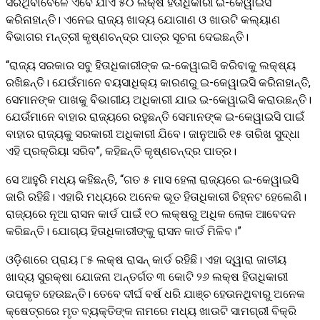
ସରିଥିବାବେଳେ ଏବେ ଯାଏଁ ୫୦ ଲକ୍ଷ ହିତାଧିକାରୀ ଇ-କେୱାଇସି
କରିନାହାନ୍ତି। ଏନେଇ ରାଜ୍ୟ ଖାଦ୍ୟ ଯୋଗାଣ ଓ ଖାଉଟି କଲ୍ୟାଣ
ବିଭାଗର ମନ୍ତ୍ରୀ କୃଷ୍ଣଚନ୍ଦ୍ର ପାତ୍ର ସୂଚନା ଦେଇଛନ୍ତି।
“ରାଜ୍ୟ ସରକାର ସବୁ ହିତାଧିକାରୀଙ୍କ ଇ-କେୱାଇସି କରିବାକୁ ଲକ୍ଷ୍ୟ
ରଖିଛନ୍ତି। ଯେଉଁମାନେ ବୟସାଧିକ୍ୟ କାରଣରୁ ଇ-କେୱାଇସି କରିନାହାନ୍ତି,
ସେମାନଙ୍କ ପାଖକୁ ବିଭାଗୀୟ ଅଧିକାରୀ ଯାଇ ଇ-କେୱାଇସି କରାଉଛନ୍ତି।
ଯେଉଁମାନେ ବାହାର ରାଜ୍ୟରେ ରହୁଛନ୍ତି ସେମାନଙ୍କ ଇ-କେୱାଇସି ପାଇଁ
ବାହାର ରାଜ୍ୟକୁ ସରକାରୀ ଅଧିକାରୀ ଯିବେ। ଜାନୁଆରି ୧୫ ତାରିଖ ସୁଦ୍ଧା
ଏହି ପ୍ରକ୍ରିୟା ସରିବ”, କହିଛନ୍ତି କୃଷ୍ଣଚନ୍ଦ୍ର ପାତ୍ର।
ସେ ଆହୁରି ମଧ୍ୟ କହିଛନ୍ତି, “ଗତ ୫ ମାସ ହେଲା ରାଜ୍ୟରେ ଇ-କେୱାଇସି
ଜାରି ରହିଛି। ଏହାରି ମଧ୍ୟରେ ଅନେକ ଭୂତ ହିତାଧିକାରୀ ଚିହ୍ନଟ ହେଲେଣି।
ରାଜ୍ୟରେ ନୂଆ ରାସନ କାର୍ଡ ପାଇଁ ୧୦ ଲକ୍ଷରୁ ଅଧିକ ଲୋକ ଆବେଦନ
କରିଛନ୍ତି। ଯୋଗ୍ୟ ହିତାଧିକାରୀଙ୍କୁ ରାସନ କାର୍ଡ ମିଳିବ।”
ଓଡ଼ିଶାରେ ପ୍ରାୟ ୮୫ ଲକ୍ଷ ରାସନ୍‌ କାର୍ଡ ରହିଛି। ଏହା ଦ୍ୱାରା ଜାତୀୟ
ଖାଦ୍ୟ ସୁରକ୍ଷା ଯୋଜନା ଅନ୍ତର୍ଗତ ୩ କୋଟି ୨୬ ଲକ୍ଷ ହିତାଧିକାରୀ
ଉପକୃତ ହେଉଛନ୍ତି। ତେବେ ଦୀର୍ଘ ବର୍ଷ ଧରି ଯାଞ୍ଚ ହେଉନଥିବାରୁ ଅନେକ
କ୍ଷେତ୍ରରେ ମୃତ ବ୍ୟକ୍ତିଙ୍କ ନାମରେ ମଧ୍ୟ ଖାଉଟି ସାମଗ୍ରୀ ବିକ୍ରି