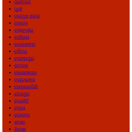
ପାଣିପାଗ
ପୁରୀ
ପ୍ରମୁଖ ଖବର
ବରଗଡ଼
ବଲାଙ୍ଗୀର
ବାଣିଜ୍ୟ
ବାଲେଶ୍ଵର
ବୌଦ୍ଧ
ବ୍ରହ୍ମପୁର
ଭଦ୍ରକ
ମନୋରଞ୍ଜନ
ମୟୂରଭଞ୍ଜ
ମାଲକାନଗିରି
ଯାଜପୁର
ରାଜନୀତି
ରାଜ୍ୟ
ରାୟଗଡ଼ା
ଶାସନ
ଶିକ୍ଷା