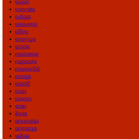
ବରଗଡ଼
ବଲାଙ୍ଗୀର
ବାଣିଜ୍ୟ
ବାଲେଶ୍ଵର
ବୌଦ୍ଧ
ବ୍ରହ୍ମପୁର
ଭଦ୍ରକ
ମନୋରଞ୍ଜନ
ମୟୂରଭଞ୍ଜ
ମାଲକାନଗିରି
ଯାଜପୁର
ରାଜନୀତି
ରାଜ୍ୟ
ରାୟଗଡ଼ା
ଶାସନ
ଶିକ୍ଷା
ସମ୍ପାଦକୀୟ
ସମ୍ବଲପୁର
ସାହିତ୍ୟ