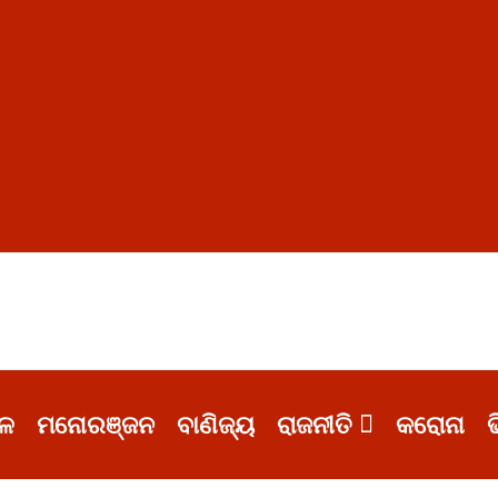
ଳ
ମନୋରଞ୍ଜନ
ବାଣିଜ୍ୟ
ରାଜନୀତି
କରୋନା
ଭ