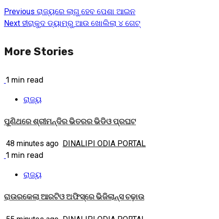
Previous
ରାଜ୍ୟରେ ଲାଗୁ ହେବ ପେଶା ଆଇନ
Continue
Next
ହୀରାକୁଦ ଡ୍ୟାମ୍‌ରୁ ଆଉ ଖୋଲିଲା ୪ ଗେଟ୍‌
Reading
More Stories
1 min read
ରାଜ୍ୟ
ପୁଣିଥରେ ଶ୍ରୀମନ୍ଦିର ଭିତରର ଭିଡିଓ ପ୍ରଘଟ
48 minutes ago
DINALIPI ODIA PORTAL
1 min read
ରାଜ୍ୟ
ରାଉରକେଲା ଆରଟିଓ ଅଫିସ୍‌ରେ ଭିଜିଲାନ୍ସ ଚଢ଼ାଉ