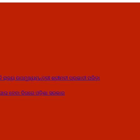
ତି ରାଜ୍ୟ ଉପମୁଖ୍ୟମନ୍ତ୍ରୀ ଶ୍ରୀମତୀ ପ୍ରଭାତୀ ପରିଡ଼ା
ୋଗାଇ ଦେବା ଦିଗରେ ଓଡ଼ିଶା ସରକାର