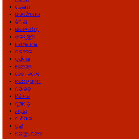
ଗଞ୍ଜାମ
ଜଗତସିଂହପୁର
ଜିଲ୍ଲା
ଜୀବନଚର୍ଯ୍ୟା
ଝାରସୁଗୁଡ଼ା
ଢେଙ୍କାନାଳ
ତାଳଚେର
ଦୁର୍ଘଟଣା
ଦେବଗଡ଼
ଦେଶ- ବିଦେଶ
ନବରଙ୍ଗପୁର
ନୟାଗଡ଼
ନିର୍ବାଚନ
ନୂଆପଡ଼ା
ନ୍ୟାୟ
ପାଣିପାଗ
ପୁରୀ
ପ୍ରମୁଖ ଖବର