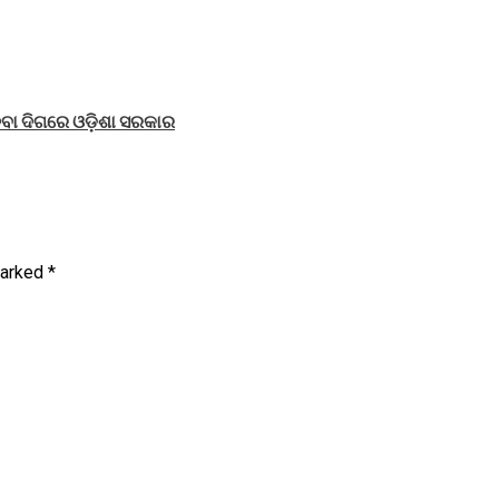
େବା ଦିଗରେ ଓଡ଼ିଶା ସରକାର
marked
*