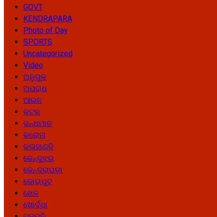
GOVT
KENDRAPARA
Photo of Day
SPORTS
Uncategorized
Video
ଅନୁଗୁଳ
ଅପରାଧ
ଆଇନ
କଟକ
କନ୍ଧମାଳ
କରୋନା
କଳାହାଣ୍ଡି
କେନ୍ଦୁଝର
କେନ୍ଦ୍ରାପଡ଼ା
କୋରାପୁଟ
ଖେଳ
ଖୋର୍ଦ୍ଧା
ଗଜପତି