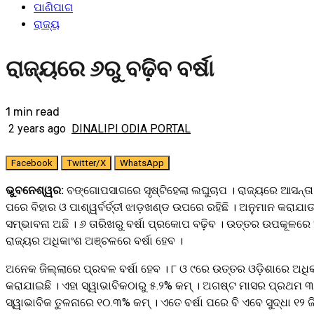
ପାଣିପାଗ
ରାଜ୍ୟ
ରାଜ୍ୟରେ ୬ରୁ ବଢ଼ିବ ବର୍ଷା
1 min read
2 years ago
DINALIPI ODIA PORTAL
Facebook
Twitter/X
WhatsApp
ଭୁବନେଶ୍ୱର:
ବଙ୍ଗୋପସାଗରେ ସୃଷ୍ଟିହେଲା ଲଘୁଚାପ । ରାଜ୍ୟରେ ଆସନ୍ତା ୬
ପରେ ବିହାର ଓ ପାଶ୍ୱର୍ବର୍ତ୍ତୀ ଝାଡ଼ଖଣ୍ଡ ଉପରେ ରହିଛି । ଅନୁମାନ କରାଯା
ସମ୍ଭାବନା ଅଛି । ୬ ତାରିଖରୁ ବର୍ଷା ପ୍ରକୋପ ବଢ଼ିବ । ଉତ୍ତର ଉପକୂଳରେ
ରାଜ୍ୟର ଅଧିକାଂଶ ଅଞ୍ଚଳରେ ବର୍ଷା ହେବ ।
ଅନେକ ଜିଲ୍ଲାରେ ପ୍ରବଳ ବର୍ଷା ହେବ । ୮ ଓ ୯ରେ ଉତ୍ତର ଓଡ଼ିଶାରେ ଅଧିକ ବର
କରାଯାଇଛି । ଏହା ସ୍ୱାଭାବିକଠାରୁ ୫.୨% କମ୍ । ଅଗଷ୍ଟ ମାସର ପ୍ରଥମ ୩ ଦିନ 
ସ୍ୱାଭାବିକ ତୁଳନାରେ ୧୦.୩% କମ୍ । ଏତେ ବର୍ଷା ପରେ ବି ଏବେ ସୁଦ୍ଧା ୧୨ ଜି