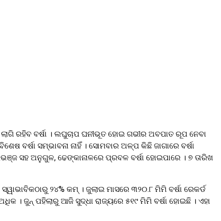
ଁ ଲାଗି ରହିବ ବର୍ଷା । ଲଘୁଚାପ ଘନୀଭୂତ ହୋଇ ଗଭୀର ଅବପାତ ରୂପ ନେବା
େଷ ବର୍ଷା ସମ୍ଭାବନା ନାହିଁ । ସୋମବାର ଅଳ୍ପ କିଛି ଜାଗାରେ ବର୍ଷା
ରଭଞ୍ଜ ସହ ଅନୁଗୁଳ, ଢେଙ୍କାନାଳରେ ପ୍ରବଳ ବର୍ଷା ହୋଇପାରେ । ୭ ତାରିଖ
ସ୍ୱାଭାବିକଠାରୁ ୨୪% କମ୍ । ଜୁଲାଇ ମାସରେ ୩୨୦.୮ ମିମି ବର୍ଷା ରେକର୍ଡ
କ । ଜୁନ୍ ପହିଲାରୁ ଆଜି ସୁଦ୍ଧା ରାଜ୍ୟରେ ୫୧୯ ମିମି ବର୍ଷା ହୋଇଛି । ଏହା