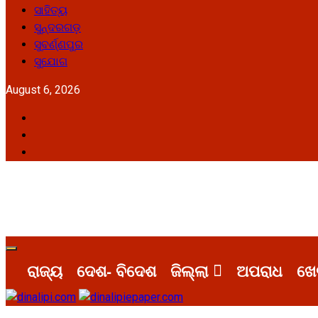
ସାହିତ୍ୟ
ସୁନ୍ଦରଗଡ଼
ସୁବର୍ଣ୍ଣପୁର
ସୁଯୋଗ
August 6, 2026
Facebook
Twitter
Youtube
Primary
Menu
ରାଜ୍ୟ
ଦେଶ- ବିଦେଶ
ଜିଲ୍ଲା
ଅପରାଧ
ଖେ