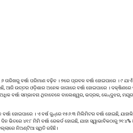
 ତାରିଖରୁ ବର୍ଷା ପରିମାଣ ବଢ଼ିବ । ୭ରେ ପ୍ରବଳ ବର୍ଷା ହୋଇପାରେ । ୯ ଯାଏ
ଉଛି, ଆଜି ଉତ୍ତର ଓଡ଼ିଶାର ଅନେକ ଜାଗାରେ ବର୍ଷା ହୋଇପାରେ । ଦକ୍ଷିଣରେ ବିଶ
 ଅଧିକ ବର୍ଷା ସମ୍ଭାବନା ଥିବାବେଳେ ବାଲେଶ୍ୱର, ଭଦ୍ରକ, କେନ୍ଦୁଝର, ମୟୂ
୍ଷା ହୋଇପାରେ । ଏ ବର୍ଷ ଜୁନ୍ରେ ୧୫୬.୩ ମିଲିମିଟର ବର୍ଷା ହୋଇଛି, ଯାହାକି 
ଭିତରେ ୪୧.୮ ମିମି ବର୍ଷା ରେକର୍ଡ ହୋଇଛି, ଯାହା ସ୍ୱାଭାବିକଠାରୁ ୨୧.୪% ଅଧି
ଲ୍ଲାରେ ନିଅଣ୍ଟିଆ ସ୍ଥିତି ରହିଛି।