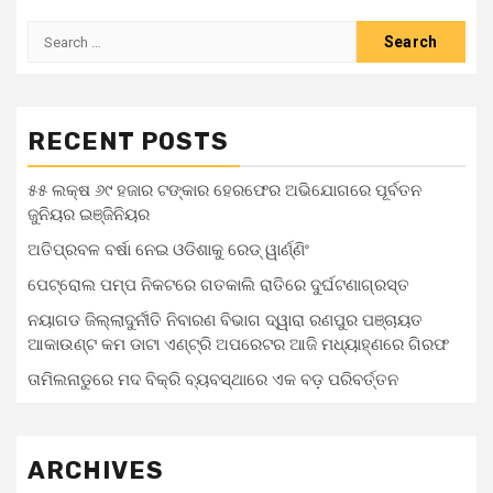
RECENT POSTS
୫୫ ଲକ୍ଷ ୬୯ ହଜାର ଟଙ୍କାର ହେରଫେର ଅଭିଯୋଗରେ ପୂର୍ବତନ
ଜୁନିୟର ଇଞ୍ଜିନିୟର
ଅତିପ୍ରବଳ ବର୍ଷା ନେଇ ଓଡିଶାକୁ ରେଡ୍ ୱାର୍ଣ୍ଣିଂ
ପେଟ୍ରୋଲ ପମ୍ପ ନିକଟରେ ଗତକାଲି ରାତିରେ ଦୁର୍ଘଟଣାଗ୍ରସ୍ତ
ନୟାଗଡ ଜିଲ୍ଲାଦୁର୍ନୀତି ନିବାରଣ ବିଭାଗ ଦ୍ୱାରା ରଣପୁର ପଞ୍ଚାୟତ
ଆକାଉଣ୍ଟ କମ ଡାଟା ଏଣ୍ଟ୍ରି ଅପରେଟର ଆଜି ମଧ୍ୟାହ୍‌ଣରେ ଗିରଫ
ତାମିଲନାଡୁରେ ମଦ ବିକ୍ରି ବ୍ୟବସ୍ଥାରେ ଏକ ବଡ଼ ପରିବର୍ତ୍ତନ
ARCHIVES