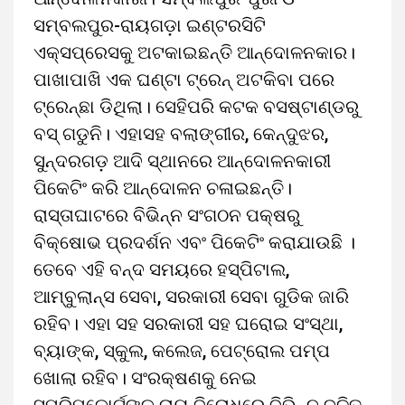
ସମ୍ବଲପୁର-ରାୟଗଡ଼ା ଇଣ୍ଟରସିଟି
ଏକ୍ସପ୍ରେସକୁ ଅଟକାଇଛନ୍ତି ଆନ୍ଦୋଳନକାର।
ପାଖାପାଖି ଏକ ଘଣ୍ଟା ଟ୍ରେନ୍ ଅଟକିବା ପରେ
ଟ୍ରେନ୍ଛା ଡିଥିଲା। ସେହିପରି କଟକ ବସଷ୍ଟାଣ୍ଡରୁ
ବସ୍ ଗଡୁନି। ଏହାସହ ବଲାଙ୍ଗୀର, କେନ୍ଦୁଝର,
ସୁନ୍ଦରଗଡ଼ ଆଦି ସ୍ଥାନରେ ଆନ୍ଦୋଳନକାରୀ
ପିକେଟିଂ କରି ଆନ୍ଦୋଳନ ଚଳାଇଛନ୍ତି।
ରାସ୍ତାଘାଟରେ ବିଭିନ୍ନ ସଂଗଠନ ପକ୍ଷରୁ
ବିକ୍ଷୋଭ ପ୍ରଦର୍ଶନ ଏବଂ ପିକେଟିଂ କରାଯାଉଛି ।
ତେବେ ଏହି ବନ୍ଦ ସମୟରେ ହସ୍ପିଟାଲ,
ଆମ୍ବୁଲାନ୍ସ ସେବା, ସରକାରୀ ସେବା ଗୁଡିକ ଜାରି
ରହିବ। ଏହା ସହ ସରକାରୀ ସହ ଘରୋଇ ସଂସ୍ଥା,
ବ୍ୟାଙ୍କ, ସ୍କୁଲ, କଲେଜ, ପେଟ୍ରୋଲ ପମ୍ପ
ଖୋଲା ରହିବ। ସଂରକ୍ଷଣକୁ ନେଇ