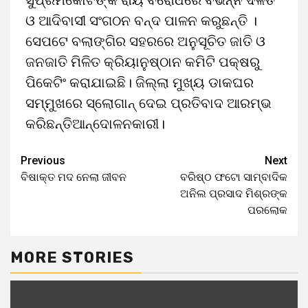
ସୁପ୍ରିମକୋର୍ଟଙ୍କ ରାୟ ବିରୋଧରେ ବିଭିନ୍ନ ଦଳିତ
ଓ ଆଦିବାସୀ ସଂଗଠନ ବନ୍ଦ ପାଳନ କରୁଛନ୍ତି ।
ସେପଟେ ବଲାଙ୍ଗିର ସହରରେ ଅନୁସୂଚିତ ଜାତି ଓ
ଜନଜାତି ମିଳିତ କ୍ରିୟାନୁଷ୍ଠାନ କମିଟି ପକ୍ଷରୁ
ପିକେଟିଂ କରାଯାଇଛି। ଜିଲ୍ଲା ମୁଖ୍ୟ ଡାକଘର
ସମ୍ମୁଖରେ ସ୍ଲୋଗାନ୍ ଦେଇ ପ୍ରତିବାଦ ଆରମ୍ଭ
କରିଛନ୍ତିଆନ୍ଦୋଳନକାରୀ।
Previous
Next
ବିଷାକ୍ତ ମଦ ନେଲା ଜୀବନ
ବରିଷ୍ଠ ଫଟୋ ସାମ୍ବାଦିକ
ଅନିଲ ପ୍ରସାଦ ମିଶ୍ରଙ୍କ
ପରଲୋକ
MORE STORIES