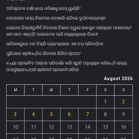
ଅତିପ୍ରବଳ ବର୍ଷା ନେଇ ଓଡିଶାକୁ ରେଡ୍ ୱାର୍ଣ୍ଣିଂ
ପେଟ୍ରୋଲ ପମ୍ପ ନିକଟରେ ଗତକାଲି ରାତିରେ ଦୁର୍ଘଟଣାଗ୍ରସ୍ତ
ନୟାଗଡ ଜିଲ୍ଲାଦୁର୍ନୀତି ନିବାରଣ ବିଭାଗ ଦ୍ୱାରା ରଣପୁର ପଞ୍ଚାୟତ ଆକାଉଣ୍ଟ
କମ ଡାଟା ଏଣ୍ଟ୍ରି ଅପରେଟର ଆଜି ମଧ୍ୟାହ୍‌ଣରେ ଗିରଫ
ତାମିଲନାଡୁରେ ମଦ ବିକ୍ରି ବ୍ୟବସ୍ଥାରେ ଏକ ବଡ଼ ପରିବର୍ତ୍ତନ
ପୁଣିଥରେ ଶ୍ରୀମନ୍ଦିର ଭିତରର ଭିଡିଓ ପ୍ରଘଟ
ବନ୍ୟା ପ୍ରଭାବିତ ଅଞ୍ଚଳ ପରିଦର୍ଶନ କରି ସ୍ଥିତି ଅନୁଧ୍ୟାନ କରିଛନ୍ତି ରାଜ୍ୟ
ଉପମୁଖ୍ୟମନ୍ତ୍ରୀ ଶ୍ରୀମତୀ ପ୍ରଭାତୀ ପରିଡ଼ା
August 2026
M
T
W
T
F
S
S
1
2
3
4
5
6
7
8
9
10
11
12
13
14
15
16