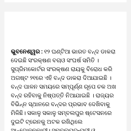
ଭୁବନେଶ୍ୱର :
୧୨ ଘଣ୍ଟିଆ ଭାରତ ବନ୍ଦ ଡାକରା
ଦେଇଛି ସଂରକ୍ଷଣ ବଚାଓ ସଂଘର୍ଷ ସମିତି ।
ସୁପ୍ରିମକୋର୍ଟର ସଂରକ୍ଷଣ ରାୟକୁ ବିରୋଧ କରି
ଅଗଷ୍ଟ ୨୧ରେ ଏହି ବନ୍ଦ ଡାକରା ଦିଆଯାଇଛି ।
ବନ୍ଦ ପାଳନ ସମୟରେ ସମ୍ପୂର୍ଣ୍ଣ ରୂପେ ଚକ ଅଖ
ବନ୍ଦ ରହିବାକୁ ନିଷ୍ପତ୍ତି ନିଆଯାଇଛି । ରାଜ୍ୟର
ବିଭିନ୍ନ ସ୍ଥାନରେ ବନ୍ଦର ପ୍ରଭାବ ଦେଖିବାକୁ
ମିଳିଛି। ସକାଳୁ ସକାଳୁ ସମ୍ବଲପୁର ଷ୍ଟେସନରେ
ଦୁଇଟି ଟ୍ରେନକୁ ଅଟକ ରଖିଥିଲେ
ଆନ୍ଦୋଳନକାରୀ। ସମ୍ବଲପୁର-ପୁରୀ ଓ