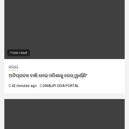
1 min read
ରାଜ୍ୟ
ଅତିପ୍ରବଳ ବର୍ଷା ନେଇ ଓଡିଶାକୁ ରେଡ୍ ୱାର୍ଣ୍ଣିଂ
42 minutes ago
DINALIPI ODIA PORTAL