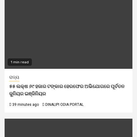
1 min read
ରାଜ୍ୟ
୫୫ ଲକ୍ଷ ୬୯ ହଜାର ଟଙ୍କାର ହେରଫେର ଅଭିଯୋଗରେ ପୂର୍ବତନ
ଜୁନିୟର ଇଞ୍ଜିନିୟର
39 minutes ago
DINALIPI ODIA PORTAL