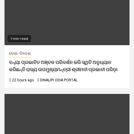
1 min read
ଦେଶ- ବିଦେଶ
ବନ୍ୟା ପ୍ରଭାବିତ ଅଞ୍ଚଳ ପରିଦର୍ଶନ କରି ସ୍ଥିତି ଅନୁଧ୍ୟାନ
କରିଛନ୍ତି ରାଜ୍ୟ ଉପମୁଖ୍ୟମନ୍ତ୍ରୀ ଶ୍ରୀମତୀ ପ୍ରଭାତୀ ପରିଡ଼ା
22 hours ago
DINALIPI ODIA PORTAL