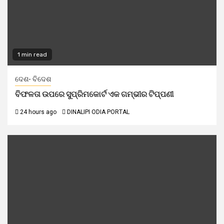
1 min read
ଦେଶ- ବିଦେଶ
ବିଫଳତା ଉପରେ ସୁପ୍ରିମକୋର୍ଟ ଏକ ଗମ୍ଭୀର ଟିପ୍ପଣୀ
24 hours ago
DINALIPI ODIA PORTAL