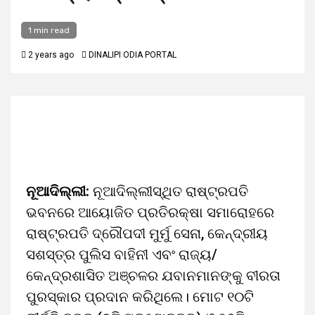
1 min read
2 years ago
DINALIPI ODIA PORTAL
ନୂଆଦିଲ୍ଲୀ:
ନୂଆଦିଲ୍ଲୀସ୍ଥିତ ରାଷ୍ଟ୍ରପତି
ଭବନରେ ଆୟୋଜିତ ପ୍ରତିରକ୍ଷା ସମାରୋହରେ
ରାଷ୍ଟ୍ରପତି ଦ୍ରୌପଦୀ ମୁର୍ମୁ ସେନା, କେନ୍ଦ୍ରୀୟ
ସଶସ୍ତ୍ର ପୁଲିସ ବାହିନୀ ଏବଂ ରାଜ୍ୟ/
କେନ୍ଦ୍ରଶାସିତ ଅଞ୍ଚଳର ଯବାନମାନଙ୍କୁ ବୀରତା
ପୁରସ୍କାର ପ୍ରଦାନ କରିଥିଲେ। ମୋଟ ୧୦ଟି