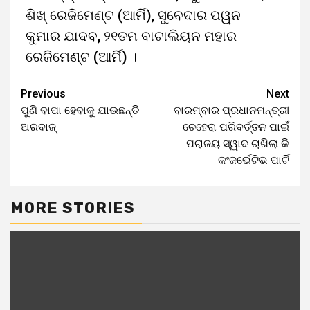
ଶିଖ୍ ରେଜିମେଣ୍ଟ (ଆର୍ମି), ସୁବେଦାର ପୱନ
କୁମାର ଯାଦବ, ୨୧ତମ ବାଟାଲିୟନ ମହାର
ରେଜିମେଣ୍ଟ (ଆର୍ମି) ।
Previous
Next
ପୁଣି ବାପା ହେବାକୁ ଯାଉଛନ୍ତି
ବାରମ୍ବାର ପ୍ରଧାନମନ୍ତ୍ରୀ
ଅରବାଜ୍‌
ଚେହେରା ପରିବର୍ତ୍ତନ ପାଇଁ
ପରାଜୟ ସ୍ୱାଦ ଚାଖିଲା କି
କଂଜର୍ଭେଟିଭ ପାର୍ଟି
MORE STORIES