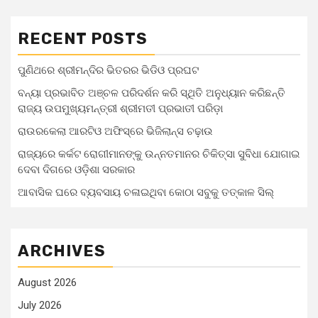
RECENT POSTS
ପୁଣିଥରେ ଶ୍ରୀମନ୍ଦିର ଭିତରର ଭିଡିଓ ପ୍ରଘଟ
ବନ୍ୟା ପ୍ରଭାବିତ ଅଞ୍ଚଳ ପରିଦର୍ଶନ କରି ସ୍ଥିତି ଅନୁଧ୍ୟାନ କରିଛନ୍ତି
ରାଜ୍ୟ ଉପମୁଖ୍ୟମନ୍ତ୍ରୀ ଶ୍ରୀମତୀ ପ୍ରଭାତୀ ପରିଡ଼ା
ରାଉରକେଲା ଆରଟିଓ ଅଫିସ୍‌ରେ ଭିଜିଲାନ୍ସ ଚଢ଼ାଉ
ରାଜ୍ୟରେ କର୍କଟ ରୋଗୀମାନଙ୍କୁ ଉନ୍ନତମାନର ଚିକିତ୍ସା ସୁବିଧା ଯୋଗାଇ
ଦେବା ଦିଗରେ ଓଡ଼ିଶା ସରକାର
ଆବାସିକ ଘରେ ବ୍ୟବସାୟ ଚଳାଇଥିବା କୋଠା ସବୁକୁ ତତ୍କାଳ ସିଲ୍‌
ARCHIVES
August 2026
July 2026