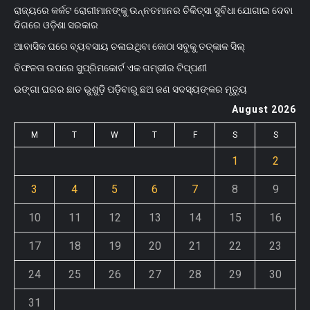
ରାଜ୍ୟରେ କର୍କଟ ରୋଗୀମାନଙ୍କୁ ଉନ୍ନତମାନର ଚିକିତ୍ସା ସୁବିଧା ଯୋଗାଇ ଦେବା
ଦିଗରେ ଓଡ଼ିଶା ସରକାର
ଆବାସିକ ଘରେ ବ୍ୟବସାୟ ଚଳାଇଥିବା କୋଠା ସବୁକୁ ତତ୍କାଳ ସିଲ୍‌
ବିଫଳତା ଉପରେ ସୁପ୍ରିମକୋର୍ଟ ଏକ ଗମ୍ଭୀର ଟିପ୍ପଣୀ
ଭଙ୍ଗା ଘରର ଛାତ ଭୁଶୁଡ଼ି ପଡ଼ିବାରୁ ଛଅ ଜଣ ସଦସ୍ୟଙ୍କର ମୃତ୍ୟୁ
August 2026
M
T
W
T
F
S
S
1
2
3
4
5
6
7
8
9
10
11
12
13
14
15
16
17
18
19
20
21
22
23
24
25
26
27
28
29
30
31