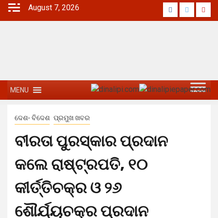
August 7, 2026
MENU
ଦେଶ- ବିଦେଶ
ପ୍ରମୁଖ ଖବର
ବୀରତା ପୁରସ୍କାର ପ୍ରଦାନ
କଲେ ରାଷ୍ଟ୍ରପତି, ୧୦
କୀର୍ତ୍ତିଚକ୍ର ଓ ୨୬
ଶୌର୍ଯ୍ୟଚକ୍ର ପ୍ରଦାନ