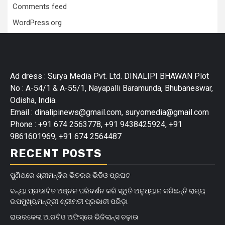
Comments feed
WordPress.org
Ad dress : Surya Media Pvt. Ltd. DINALIPI BHAWAN Plot
No : A-54/1 & A-55/1, Nayapalli Baramunda, Bhubaneswar,
Odisha, India.
Email : dinalipinews@gmail.com, suryomedia@gmail.com
Phone : +91 674 2563778, +91 9438425924, +91
9861601969, +91 674 2564487
RECENT POSTS
ପୁଣିଥରେ ଶ୍ରୀମନ୍ଦିର ଭିତରର ଭିଡିଓ ପ୍ରଘଟ
ବନ୍ୟା ପ୍ରଭାବିତ ଅଞ୍ଚଳ ପରିଦର୍ଶନ କରି ସ୍ଥିତି ଅନୁଧ୍ୟାନ କରିଛନ୍ତି ରାଜ୍ୟ
ଉପମୁଖ୍ୟମନ୍ତ୍ରୀ ଶ୍ରୀମତୀ ପ୍ରଭାତୀ ପରିଡ଼ା
ରାଉରକେଲା ଆରଟିଓ ଅଫିସ୍‌ରେ ଭିଜିଲାନ୍ସ ଚଢ଼ାଉ