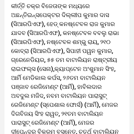
କୀର୍ତ୍ତି ଚକ୍ର ବିଜେତାଙ୍କ ମଧ୍ୟରେ
ଅଛନ୍ତିଇନ୍ସପେକ୍ଟର ଦିଲ୍ଲୀପ କୁମାର ଦାସ
(ସିଆରପିଏଫ), ହେଡ୍ କନଷ୍ଟେବଳ ରାଜ କୁମାର
ଯାଦବ (ସିଆରପିଏଫ), କନଷ୍ଟେବଳ ବବଲୁ ରାଭା
(ସିଆରପିଏଫ), ନଷ୍ଟେବଳ ଶମ୍ଭୁ ରାୟ, ୨୧୦
କୋବ୍ରା (ସିଆରପିଏଫ), ସିପାହୀ ପୱନ କୁମାର,
ଗ୍ରେନେଡିୟର, ୫୫ ତମ ବାଟାଲିୟନ ରାଷ୍ଟ୍ରୀୟ
ରାଇଫଲ୍ସ (ସେନା),କ୍ୟାପ୍ଟେନ ଅଂଶୁମାନ ସିଂହ,
ଆର୍ମି ମେଡିକାଲ କର୍ପସ, ୨୬ତମ ବାଟାଲିୟନ
ପଞ୍ଜାବ ରେଜିମେଣ୍ଟ (ଆର୍ମି), ହାବିଲଦାର
ଅବଦୁଲ ମଜିଦ, ନବମ ବାଟାଲିୟନ ପାରାସୁଟ୍
ରେଜିମେଣ୍ଟ (ସ୍ପେଶାଲ ଫୋର୍ସ) (ଆର୍ମି), ମେଜର
ଦିଗବିଜୟ ସିଂହ ରାୱତ, ୨୧ତମ ବାଟାଲିୟନ
ପାରାସୁଟ୍ ରେଜିମେଣ୍ଟ (ଆର୍ମି), ମେଜର
ଦୀପେନ୍ଦ୍ର ବିକ୍ରମ ବସନେତ, ଚତୁର୍ଥ ବାଟାଲିୟନ