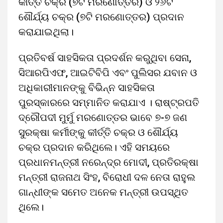
କୀର୍ତ୍ତି ଚକ୍ର (୭ଟି ମରଣୋତ୍ତର) ଓ ୨୬ଟି
ଶୌର୍ଯ୍ୟ ଚକ୍ର (୭ଟି ମରଣୋତ୍ତର) ପ୍ରଦାନ
କରାଯାଇଥିଲା।
ପ୍ରତିବର୍ଷ ସାହସିକତା ପ୍ରଦର୍ଶନ କରୁଥିବା ସେନା,
ସିଆରପିଏଫ, ଆଇଟିବିପି ଏବଂ ପୁଲିସର ଯବାନ ଓ
ଅଧିକାରୀମାନଙ୍କୁ ବିଭିନ୍ନ ସାହସିକତା
ପୁରସ୍କାରରେ ସମ୍ମାନିତ କରାଯାଏ । ରାଷ୍ଟ୍ରପତି
ଦ୍ରୌପଦୀ ମୁର୍ମୁ ମରଣୋତ୍ତର ଭାବେ ୭-୭ ଜଣ
ସୁରକ୍ଷା କର୍ମୀଙ୍କୁ କୀର୍ତ୍ତି ଚକ୍ର ଓ ଶୌର୍ଯ୍ୟ
ଚକ୍ର ପ୍ରଦାନ କରିଥିଲେ। ଏହି ସମୟରେ
ପ୍ରଧାନମନ୍ତ୍ରୀ ନରେନ୍ଦ୍ର ମୋଦୀ, ପ୍ରତିରକ୍ଷା
ମନ୍ତ୍ରୀ ରାଜନାଥ ସିଂହ, ବିରୋଧୀ ଦଳ ନେତା ରାହୁଲ
ଗାନ୍ଧୀଙ୍କ ସମେତ ଅନେକ ମନ୍ତ୍ରୀ ଉପସ୍ଥିତ
ଥିଲେ।