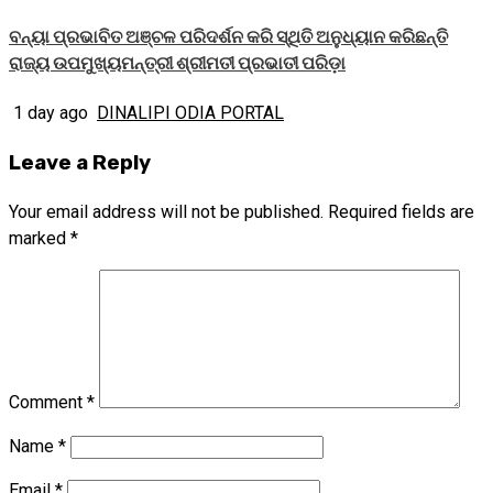
ବନ୍ୟା ପ୍ରଭାବିତ ଅଞ୍ଚଳ ପରିଦର୍ଶନ କରି ସ୍ଥିତି ଅନୁଧ୍ୟାନ କରିଛନ୍ତି
ରାଜ୍ୟ ଉପମୁଖ୍ୟମନ୍ତ୍ରୀ ଶ୍ରୀମତୀ ପ୍ରଭାତୀ ପରିଡ଼ା
1 day ago
DINALIPI ODIA PORTAL
Leave a Reply
Your email address will not be published.
Required fields are
marked
*
Comment
*
Name
*
Email
*