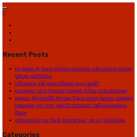
Skip
to
content
Facebook
Twitter
Youtube
Recent Posts
୫୫ ଲକ୍ଷ ୬୯ ହଜାର ଟଙ୍କାର ହେରଫେର ଅଭିଯୋଗରେ ପୂର୍ବତନ
ଜୁନିୟର ଇଞ୍ଜିନିୟର
ଅତିପ୍ରବଳ ବର୍ଷା ନେଇ ଓଡିଶାକୁ ରେଡ୍ ୱାର୍ଣ୍ଣିଂ
ପେଟ୍ରୋଲ ପମ୍ପ ନିକଟରେ ଗତକାଲି ରାତିରେ ଦୁର୍ଘଟଣାଗ୍ରସ୍ତ
ନୟାଗଡ ଜିଲ୍ଲାଦୁର୍ନୀତି ନିବାରଣ ବିଭାଗ ଦ୍ୱାରା ରଣପୁର ପଞ୍ଚାୟତ
ଆକାଉଣ୍ଟ କମ ଡାଟା ଏଣ୍ଟ୍ରି ଅପରେଟର ଆଜି ମଧ୍ୟାହ୍‌ଣରେ
ଗିରଫ
ତାମିଲନାଡୁରେ ମଦ ବିକ୍ରି ବ୍ୟବସ୍ଥାରେ ଏକ ବଡ଼ ପରିବର୍ତ୍ତନ
Categories