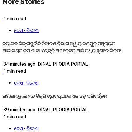
More Stories
1 min read
ଦେଶ- ବିଦେଶ
ନୟାଗଡ ଜିଲ୍ଲାଦୁର୍ନୀତି ନିବାରଣ ବିଭାଗ ଦ୍ୱାରା ରଣପୁର ପଞ୍ଚାୟତ
ଆକାଉଣ୍ଟ କମ ଡାଟା ଏଣ୍ଟ୍ରି ଅପରେଟର ଆଜି ମଧ୍ୟାହ୍‌ଣରେ ଗିରଫ
34 minutes ago
DINALIPI ODIA PORTAL
1 min read
ଦେଶ- ବିଦେଶ
ତାମିଲନାଡୁରେ ମଦ ବିକ୍ରି ବ୍ୟବସ୍ଥାରେ ଏକ ବଡ଼ ପରିବର୍ତ୍ତନ
39 minutes ago
DINALIPI ODIA PORTAL
1 min read
ଦେଶ- ବିଦେଶ