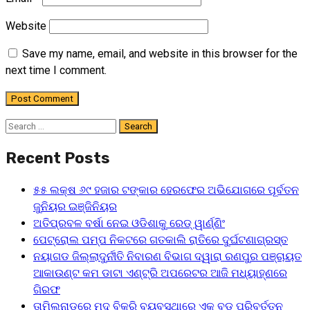
Website
Save my name, email, and website in this browser for the
next time I comment.
Search
for:
Recent Posts
୫୫ ଲକ୍ଷ ୬୯ ହଜାର ଟଙ୍କାର ହେରଫେର ଅଭିଯୋଗରେ ପୂର୍ବତନ
ଜୁନିୟର ଇଞ୍ଜିନିୟର
ଅତିପ୍ରବଳ ବର୍ଷା ନେଇ ଓଡିଶାକୁ ରେଡ୍ ୱାର୍ଣ୍ଣିଂ
ପେଟ୍ରୋଲ ପମ୍ପ ନିକଟରେ ଗତକାଲି ରାତିରେ ଦୁର୍ଘଟଣାଗ୍ରସ୍ତ
ନୟାଗଡ ଜିଲ୍ଲାଦୁର୍ନୀତି ନିବାରଣ ବିଭାଗ ଦ୍ୱାରା ରଣପୁର ପଞ୍ଚାୟତ
ଆକାଉଣ୍ଟ କମ ଡାଟା ଏଣ୍ଟ୍ରି ଅପରେଟର ଆଜି ମଧ୍ୟାହ୍‌ଣରେ
ଗିରଫ
ତାମିଲନାଡୁରେ ମଦ ବିକ୍ରି ବ୍ୟବସ୍ଥାରେ ଏକ ବଡ଼ ପରିବର୍ତ୍ତନ