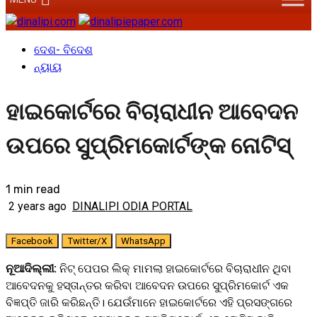
ଦେଶ- ବିଦେଶ
ନ୍ୟାୟ
ହାଇକୋର୍ଟରେ ବିଚାରାଧୀନ ଆବେଦନ
ଉପରେ ସୁପ୍ରିମକୋର୍ଟଙ୍କ ନୋଟିସ୍‌
1 min read
2 years ago
DINALIPI ODIA PORTAL
Facebook
Twitter/X
WhatsApp
ନୂଆଦିଲ୍ଲୀ:
ନିଟ୍‌ ପେପର ଲିକ୍‌ ମାମଲା ହାଇକୋର୍ଟରେ ବିଚାରାଧୀନ ଥିବା
ଆବେଦନକୁ ହସ୍ତାନ୍ତର କରିବା ଆବେଦନ ଉପରେ ସୁପ୍ରିମକୋର୍ଟ ଏକ
ବିଜ୍ଞପ୍ତି ଜାରି କରିଛନ୍ତି। ଯେଉଁମାନେ ହାଇକୋର୍ଟରେ ଏହି ପ୍ରସଙ୍ଗରେ