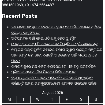
9861601969, +91 674 2564487
Recent Posts
୫୫ ଲକ୍ଷ ୬୯ ହଜାର ଟଙ୍କାର ହେରଫେର ଅଭିଯୋଗରେ ପୂର୍ବତନ
ଜୁନିୟର ଇଞ୍ଜିନିୟର
ଅତିପ୍ରବଳ ବର୍ଷା ନେଇ ଓଡିଶାକୁ ରେଡ୍ ୱାର୍ଣ୍ଣିଂ
ପେଟ୍ରୋଲ ପମ୍ପ ନିକଟରେ ଗତକାଲି ରାତିରେ ଦୁର୍ଘଟଣାଗ୍ରସ୍ତ
ନୟାଗଡ ଜିଲ୍ଲାଦୁର୍ନୀତି ନିବାରଣ ବିଭାଗ ଦ୍ୱାରା ରଣପୁର ପଞ୍ଚାୟତ
ଆକାଉଣ୍ଟ କମ ଡାଟା ଏଣ୍ଟ୍ରି ଅପରେଟର ଆଜି ମଧ୍ୟାହ୍‌ଣରେ
ଗିରଫ
ତାମିଲନାଡୁରେ ମଦ ବିକ୍ରି ବ୍ୟବସ୍ଥାରେ ଏକ ବଡ଼ ପରିବର୍ତ୍ତନ
ପୁଣିଥରେ ଶ୍ରୀମନ୍ଦିର ଭିତରର ଭିଡିଓ ପ୍ରଘଟ
ବନ୍ୟା ପ୍ରଭାବିତ ଅଞ୍ଚଳ ପରିଦର୍ଶନ କରି ସ୍ଥିତି ଅନୁଧ୍ୟାନ
କରିଛନ୍ତି ରାଜ୍ୟ ଉପମୁଖ୍ୟମନ୍ତ୍ରୀ ଶ୍ରୀମତୀ ପ୍ରଭାତୀ ପରିଡ଼ା
August 2026
M
T
W
T
F
S
S