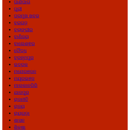
ପାଣିପାଗ
ପୁରୀ
ପ୍ରମୁଖ ଖବର
ବରଗଡ଼
ବଲାଙ୍ଗୀର
ବାଣିଜ୍ୟ
ବାଲେଶ୍ଵର
ବୌଦ୍ଧ
ବ୍ରହ୍ମପୁର
ଭଦ୍ରକ
ମନୋରଞ୍ଜନ
ମୟୂରଭଞ୍ଜ
ମାଲକାନଗିରି
ଯାଜପୁର
ରାଜନୀତି
ରାଜ୍ୟ
ରାୟଗଡ଼ା
ଶାସନ
ଶିକ୍ଷା