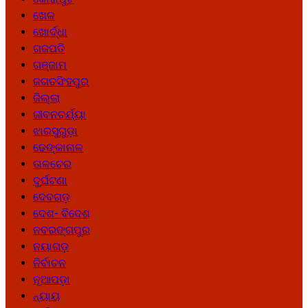
ଖେଳ
ଖୋର୍ଦ୍ଧା
ଗଜପତି
ଗଞ୍ଜାମ
ଜଗତସିଂହପୁର
ଜିଲ୍ଲା
ଜୀବନଚର୍ଯ୍ୟା
ଝାରସୁଗୁଡ଼ା
ଢେଙ୍କାନାଳ
ତାଳଚେର
ଦୁର୍ଘଟଣା
ଦେବଗଡ଼
ଦେଶ- ବିଦେଶ
ନବରଙ୍ଗପୁର
ନୟାଗଡ଼
ନିର୍ବାଚନ
ନୂଆପଡ଼ା
ନ୍ୟାୟ