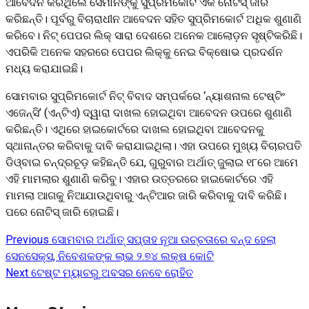
ଆବେଦନ କରିଥିଲେ ସେମାନଙ୍କୁ ସୁପ୍ରିମକୋର୍ଟ ଏକ ନୋଟିସ୍‌ ଜାରି
କରିଛନ୍ତି। ପୂର୍ବରୁ ବିଚାରାଧୀନ ଆବେଦନ ସହିତ ସୁପ୍ରିମକୋର୍ଟ ଅଧିକ ଶୁଣାଣି
କରିବେ। ନିଟ୍‌ ପେପର ଲିକ୍‌ ସାରା ଦେଶରେ ଅନେକ ଆଲୋଡ଼ନ ସୃଷ୍ଟିକରିଛି।
ଏପରିକି ଅନେକ ସହରରେ ପେପର ଲିକ୍‌କୁ ନେଇ ବିକ୍ଷୋଭ ପ୍ରଦର୍ଶନ
ମଧ୍ୟ କରାଯାଇଛି।
ସୋମବାର ସୁପ୍ରିମକୋର୍ଟ ନିଟ୍‌ ବିବାଦ ସମ୍ପର୍କରେ ‘ନ୍ୟାଶନାଲ ଟେଷ୍ଟିଂ
ଏଜେନ୍ସି’ (ଏନ୍‌ଟିଏ) ଦ୍ୱାରା ଦାଖଲ ହୋଇଥିବା ଆବେଦନ ଉପରେ ଶୁଣାଣି
କରିଛନ୍ତି। ଏଥିରେ ହାଇକୋର୍ଟରେ ଦାଖଲ ହୋଇଥିବା ଆବେଦନକୁ
ସ୍ଥାନାନ୍ତର କରିବାକୁ ଦାବି କରାଯାଇଥିଲା। ଏହା ଉପରେ ମୁଖ୍ୟ ବିଚାରପତି
ଡିଓ୍ବାଇ ଚନ୍ଦ୍ରଚୂଡ଼ କହିଛନ୍ତି ଯେ, ଗୁରୁବାର ଅର୍ଥାତ୍‌ ଜୁଲାଇ ୧୮ରେ ଆମେ
ଏହି ମାମଲାର ଶୁଣାଣି କରିବୁ। ଏହାର ଉତ୍ତରରେ ହାଇକୋର୍ଟରେ ଏହି
ମାମଲା ଆଗକୁ ନିଆଯାଉଥିବାରୁ ଏନ୍‌ଟିଆର ଜାରି କରିବାକୁ ଦାବି କରିଛି।
ପରେ ନୋଟିସ୍‌ ଜାରି ହୋଇଛି।
Previous
ସୋମବାର ଅର୍ଥାତ୍ ସପ୍ତାହ ନୂଆ ଉଚ୍ଚତାରେ ବନ୍ଦ ହେଲା
Continue
ସେନସେକ୍ସ, ନିବେଶକଙ୍କ ଲାଭ ୨.୭୪ ଲକ୍ଷ କୋଟି
Reading
Next
ଟେଷ୍ଟ ମ୍ୟାଚରୁ ଅବସର ନେବେ ରୋହିତ