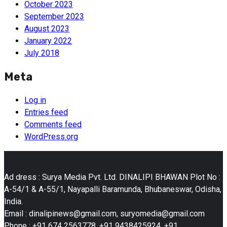
October 2023
September 2023
August 2023
January 2022
July 2018
Meta
Log in
Entries feed
Comments feed
WordPress.org
Ad dress : Surya Media Pvt. Ltd. DINALIPI BHAWAN Plot No :
A-54/1 & A-55/1, Nayapalli Baramunda, Bhubaneswar, Odisha,
India.
Email : dinalipinews@gmail.com, suryomedia@gmail.com
Phone : +91 674 2563778, +91 9438425924, +91