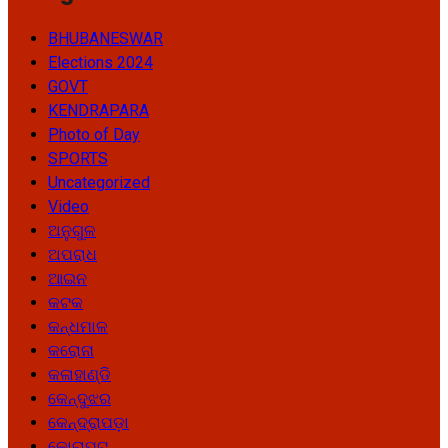
BHUBANESWAR
Elections 2024
GOVT
KENDRAPARA
Photo of Day
SPORTS
Uncategorized
Video
ଅନୁଗୁଳ
ଅପରାଧ
ଆଇନ
କଟକ
କନ୍ଧମାଳ
କରୋନା
କଳାହାଣ୍ଡି
କେନ୍ଦୁଝର
କେନ୍ଦ୍ରାପଡ଼ା
କୋରାପୁଟ