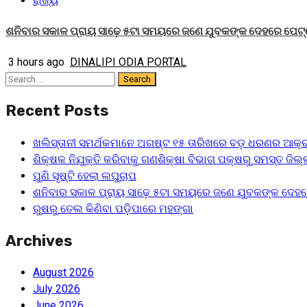
ରାଜ୍ୟ
ଶନିବାର ସକାଳ ପ୍ରାୟ ସାଢ଼େ ୫ଟା ସମୟରେ ଜଣେ ଯୁବକଙ୍କ ଦେହରେ ପେଟ୍
3 hours ago
DINALIPI ODIA PORTAL
Search
for:
Recent Posts
ଖଲିସ୍ତାନୀ ସମର୍ଥକମାନେ ଅଗଷ୍ଟ ୧୫ ତାରିଖରେ ବଡ଼ ଧରଣର ଆକ୍ର
ଶିକ୍ଷକ ନିଯୁକ୍ତି କରିବାକୁ ଗଣଶିକ୍ଷା ବିଭାଗ ପକ୍ଷରୁ ସମସ୍ତ ଜିଲ୍ଲ
ପୁଣି ସୃଷ୍ଟି ହେଲା ଲଘୁଚାପ
ଶନିବାର ସକାଳ ପ୍ରାୟ ସାଢ଼େ ୫ଟା ସମୟରେ ଜଣେ ଯୁବକଙ୍କ ଦେହର
ରୁଷରୁ ତେଲ କିଣିବା ପଡ଼ିପାରେ ମହଙ୍ଗା
Archives
August 2026
July 2026
June 2026