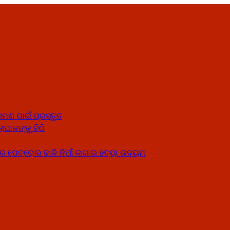
ମଣ ପାଇଁ ପ୍ରସ୍ତୁତ
ାପାଳଙ୍କୁ ଚିଠି
େ ପେଟ୍ରୋଲ ଢାଳି ନିଆଁ ଲଗାଇ ହତ୍ୟା ଉଦ୍ୟମ