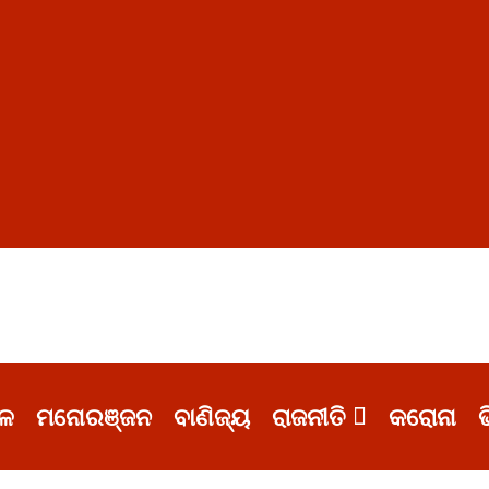
ଳ
ମନୋରଞ୍ଜନ
ବାଣିଜ୍ୟ
ରାଜନୀତି
କରୋନା
ଭ