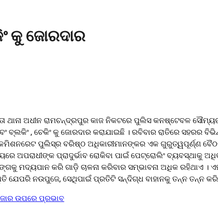
କିଂ କୁ ଜୋରଦାର
ନ୍ତା ଥାନା ଅଧୀନ ରାମଚନ୍ଦ୍ରପୁର କାଜ ନିକଟରେ ପୁଲିସ କନଷ୍ଟେବଳ ସୌମ୍ୟର
ଏବଂ ବ୍ଲକିଂ , ଚେକିଂ କୁ ଜୋରଦାର କରାଯାଇଛି । ରବିବାର ରାତିରେ ସହରର ବି
କ ସହ କମିଶନରେଟ ପୁଲିସ୍‌ର ବରିଷ୍ଠ ଅଧିକାରୀମାନଙ୍କର ଏକ ଗୁରୁତ୍ୱପୂର୍ଣ୍
ସମୟରେ ଅପରାଧୀଙ୍କ ପ୍ରାଦୁର୍ଭାବ ରୋକିବା ପାଇଁ ପେଟ୍ରୋଲିଂ ବ୍ୟବସ୍ଥାକ
ାଙ୍ଗକୁ ମଦ୍ୟପାନ କରି ଗାଡ଼ି ଚାଳନା କରିବାର ସମ୍ଭାବନା ଅଧିକ ରହିଥାଏ । ଏହ
ି ଯେପରି ନଉପୁଜେ, ସେଥିପାଇଁ ପ୍ରତିଟି ସନ୍ଦିଗ୍ଧ ବାହାନକୁ ତନ୍ନ ତନ୍ନ କର
 ବଜାର ଉପରେ ପ୍ରଭାବ