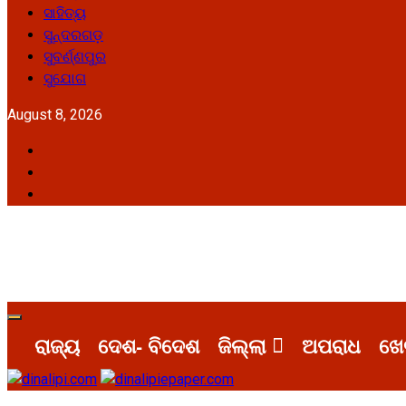
ସାହିତ୍ୟ
ସୁନ୍ଦରଗଡ଼
ସୁବର୍ଣ୍ଣପୁର
ସୁଯୋଗ
August 8, 2026
Facebook
Twitter
Youtube
Primary
Menu
ରାଜ୍ୟ
ଦେଶ- ବିଦେଶ
ଜିଲ୍ଲା
ଅପରାଧ
ଖେ