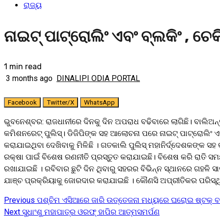
ରାଜ୍ୟ
ନାଇଟ୍ ପାଟ୍ରୋଲିଂ ଏବଂ ବ୍ଲକିଂ , ଚେ
1 min read
3 months ago
DINALIPI ODIA PORTAL
Facebook
Twitter/X
WhatsApp
ଭୁବନେଶ୍ବର: ରାଜଧାନୀରେ ଦିନକୁ ଦିନ ଅପରାଧ ବଢିବାରେ ଲାଗିଛି। ବାଲିଅ
କମିଶନରେଟ୍ ପୁଲିସ୍‌। ଡିଜିପିଙ୍କ ସହ ଆଲୋଚନା ପରେ ନାଇଟ୍ ପାଟ୍ରୋଲିଂ 
କରାଯାଇଥିବା ଦେଖିବାକୁ ମିଳିଛି । ଗତକାଲି ପୁଲିସ୍‌ ମହାନିର୍ଦ୍ଦେଶକଙ୍
ରକ୍ଷା ପାଇଁ ବିଶେଷ ରଣନୀତି ପ୍ରସ୍ତୁତ କରାଯାଇଛି। ବିଶେଷ କରି ରାତି 
ରଖାଯାଇଛି । ରବିବାର ଛୁଟି ଦିନ ଥିବାରୁ ସହରର ବିଭିନ୍ନ ସ୍ଥାନରେ ଗହଳି ସ
ଯାଞ୍ଚ ପ୍ରକ୍ରିୟାକୁ ଜୋରଦାର କରାଯାଇଛି । କୌଣସି ଅପ୍ରୀତିକର ପରିସ୍ଥିତ
Previous
ପଶ୍ଚିମ ଏସିଆରେ ଜାରି ଉତ୍ତେଜନା ମଧ୍ୟରେ ଘରୋଇ ଷ୍ଟକ୍
Continue
Next
ସୁଧାଂଶୁ ମହାପାତ୍ର ଓରଫ୍ ହାପିର ଆତ୍ମସମର୍ପଣ