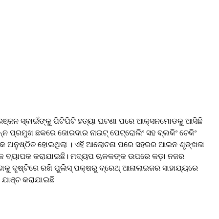
ଞ୍ଜନ ସ୍ବାଇଁଙ୍କୁ ପିଟିପିଟି ହତ୍ୟା ଘଟଣା ପରେ ଆକ୍ସନମୋଡକୁ ଆସିଛି
ଭିନ୍ନ ପ୍ରମୁଖ ଛକରେ ଜୋରଦାର ନାଇଟ୍ ପେଟ୍ରୋଲିଂ ସହ ବ୍ଲକିଂ ଚେକିଂ
ଣ ବୈଠକ ଅନୁଷ୍ଠିତ ହୋଇଥିଲା । ଏହି ଆଲୋଚନା ପରେ ସହରର ଆଇନ ଶୃଙ୍ଖଳା
ୁ ଅଧିକ ବ୍ୟାପକ କରାଯାଇଛି। ମଦ୍ୟପ ଚାଳକଙ୍କ ଉପରେ କଡ଼ା ନଜର
ାକୁ ଦୃଷ୍ଟିରେ ରଖି ପୁଲିସ୍‌ ପକ୍ଷରୁ ବ୍ରେଥ୍ ଆନାଲାଇଜର ସାହାଯ୍ୟରେ
ି ଯାଞ୍ଚ କରାଯାଇଛି