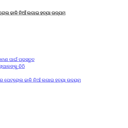
ରୋଲ ଢାଳି ନିଆଁ ଲଗାଇ ହତ୍ୟା ଉଦ୍ୟମ
ମଣ ପାଇଁ ପ୍ରସ୍ତୁତ
ାପାଳଙ୍କୁ ଚିଠି
େ ପେଟ୍ରୋଲ ଢାଳି ନିଆଁ ଲଗାଇ ହତ୍ୟା ଉଦ୍ୟମ