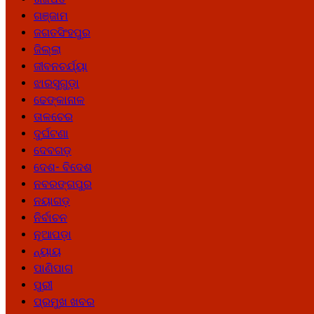
ଗଞ୍ଜାମ
ଜଗତସିଂହପୁର
ଜିଲ୍ଲା
ଜୀବନଚର୍ଯ୍ୟା
ଝାରସୁଗୁଡ଼ା
ଢେଙ୍କାନାଳ
ତାଳଚେର
ଦୁର୍ଘଟଣା
ଦେବଗଡ଼
ଦେଶ- ବିଦେଶ
ନବରଙ୍ଗପୁର
ନୟାଗଡ଼
ନିର୍ବାଚନ
ନୂଆପଡ଼ା
ନ୍ୟାୟ
ପାଣିପାଗ
ପୁରୀ
ପ୍ରମୁଖ ଖବର