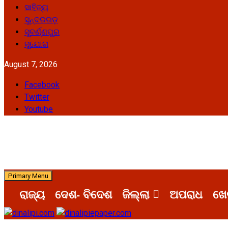
ସାହିତ୍ୟ
ସୁନ୍ଦରଗଡ଼
ସୁବର୍ଣ୍ଣପୁର
ସୁଯୋଗ
August 7, 2026
Facebook
Twitter
Youtube
Primary Menu
ରାଜ୍ୟ
ଦେଶ- ବିଦେଶ
ଜିଲ୍ଲା
ଅପରାଧ
ଖେ