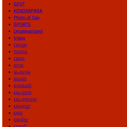
GOVT
KENDRAPARA
Photo of Day
SPORTS
Uncategorized
Video
ଅନୁଗୁଳ
ଅପରାଧ
ଆଇନ
କଟକ
କନ୍ଧମାଳ
କରୋନା
କଳାହାଣ୍ଡି
କେନ୍ଦୁଝର
କେନ୍ଦ୍ରାପଡ଼ା
କୋରାପୁଟ
ଖେଳ
ଖୋର୍ଦ୍ଧା
ଗଜପତି