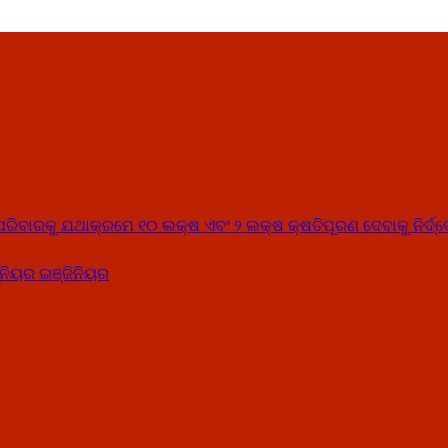
୍କ ପରିବାରକୁ ଯଥାକ୍ରମେ ୧୦ ଲକ୍ଷ ଏବଂ ୨ ଲକ୍ଷ କ୍ଷତିପୂରଣ ଦେବାକୁ ନିର୍ଦ୍
ନିୟର ଇଞ୍ଜିନିୟର