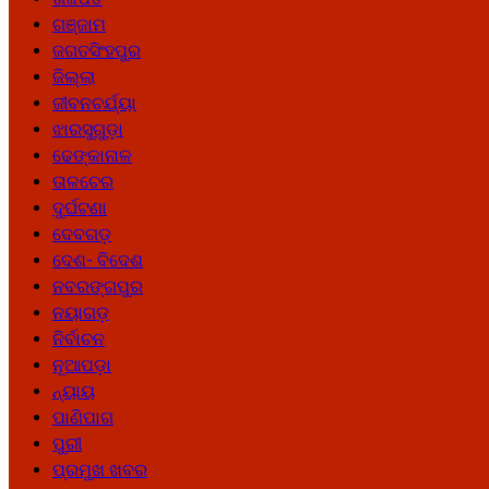
ଗଞ୍ଜାମ
ଜଗତସିଂହପୁର
ଜିଲ୍ଲା
ଜୀବନଚର୍ଯ୍ୟା
ଝାରସୁଗୁଡ଼ା
ଢେଙ୍କାନାଳ
ତାଳଚେର
ଦୁର୍ଘଟଣା
ଦେବଗଡ଼
ଦେଶ- ବିଦେଶ
ନବରଙ୍ଗପୁର
ନୟାଗଡ଼
ନିର୍ବାଚନ
ନୂଆପଡ଼ା
ନ୍ୟାୟ
ପାଣିପାଗ
ପୁରୀ
ପ୍ରମୁଖ ଖବର