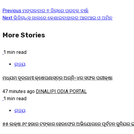
Previous
ମଙ୍ଗଳବାର ୭ ଜିଲାରେ ପ୍ରବଳ ବର୍ଷା
Next
ଭିଜିଲାନ୍ସ ଜାଲରେ କେଶାଇବାହାଲର ଆରଆଇ ଓ ଅମିନ
More Stories
1 min read
ରାଜ୍ୟ
ମଧ୍ୟମ ଦୂରଗାମୀ କ୍ଷେପଣାସ୍ତ୍ର ଅଗ୍ନି-୪ର ସଫଳ ପରୀକ୍ଷା
47 minutes ago
DINALIPI ODIA PORTAL
1 min read
ରାଜ୍ୟ
୫୫ ଲକ୍ଷ ୬୯ ହଜାର ଟଙ୍କାର ହେରଫେର ଅଭିଯୋଗରେ ପୂର୍ବତନ ଜୁନିୟର ଇ