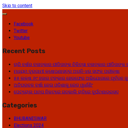
Skip to content
Facebook
Twitter
Youtube
Recent Posts
ଚାରି ବର୍ଷର ବଳାତ୍କାର ପୀଡିତାଙ୍କ ଚିକିତ୍ସା ବଳାତ୍କାର ପୀଡିତାଙ
ମଧ୍ୟମ ଦୂରଗାମୀ କ୍ଷେପଣାସ୍ତ୍ର ଅଗ୍ନି-୪ର ସଫଳ ପରୀକ୍ଷା
୫୫ ଲକ୍ଷ ୬୯ ହଜାର ଟଙ୍କାର ହେରଫେର ଅଭିଯୋଗରେ ପୂର୍ବତନ ଜୁ
ଅତିପ୍ରବଳ ବର୍ଷା ନେଇ ଓଡିଶାକୁ ରେଡ୍ ୱାର୍ଣ୍ଣିଂ
ପେଟ୍ରୋଲ ପମ୍ପ ନିକଟରେ ଗତକାଲି ରାତିରେ ଦୁର୍ଘଟଣାଗ୍ରସ୍ତ
Categories
BHUBANESWAR
Elections 2024