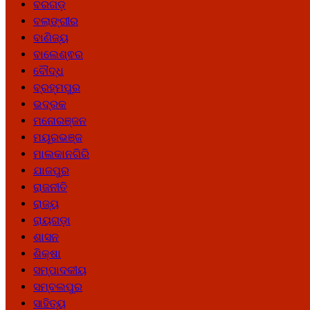
ବରଗଡ଼
ବଲାଙ୍ଗୀର
ବାଣିଜ୍ୟ
ବାଲେଶ୍ଵର
ବୌଦ୍ଧ
ବ୍ରହ୍ମପୁର
ଭଦ୍ରକ
ମନୋରଞ୍ଜନ
ମୟୂରଭଞ୍ଜ
ମାଲକାନଗିରି
ଯାଜପୁର
ରାଜନୀତି
ରାଜ୍ୟ
ରାୟଗଡ଼ା
ଶାସନ
ଶିକ୍ଷା
ସମ୍ପାଦକୀୟ
ସମ୍ବଲପୁର
ସାହିତ୍ୟ