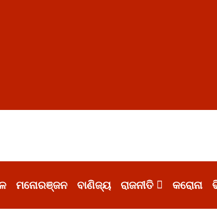
ଳ
ମନୋରଞ୍ଜନ
ବାଣିଜ୍ୟ
ରାଜନୀତି
କରୋନା
ଭ