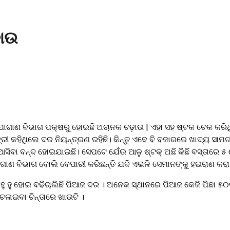
଼ାଉ
ୋଗାଣ ବିଭାଗ ପକ୍ଷରୁ ହୋଇଛି ଅଚାନକ ଚଢ଼ାଉ | ଏହା ସହ ଷ୍ଟକ ଚେକ କରିଥି
୍ତ୍ରୀ କହିଥିଲେ ଦର ନିୟନ୍ତ୍ରଣ ରହିଛି। କିନ୍ତୁ ଏବେ ବି ବଜାରରେ ଖାଦ୍ୟ ସ
ସିବା ବନ୍ଦ ହୋଇଯାଇଛି। ସେପଟେ ଯେଁଉ ଆଳୁ ଷ୍ଟକ୍ ଅଛି କିଛି ବସ୍ତାରେ ୫ 
ଛି ଯୋଗାଣ ବିଭାଗ ବୋଲି ବେପାରୀ କରିଛନ୍ତି ଯଦି ଏଭଳି ସେମାନଙ୍କୁ ହଇରାଣ
 ହୋଇ ବଢିଚାଲିଛି ପିଆଜ ଦର । ଅନେକ ସ୍ଥାନରେ ପିଆଜ କେଜି ପିଛା ୫୦ରୁ ୫
ଚଳାଇବା ଚିନ୍ତାରେ ଖାଉଟି ।