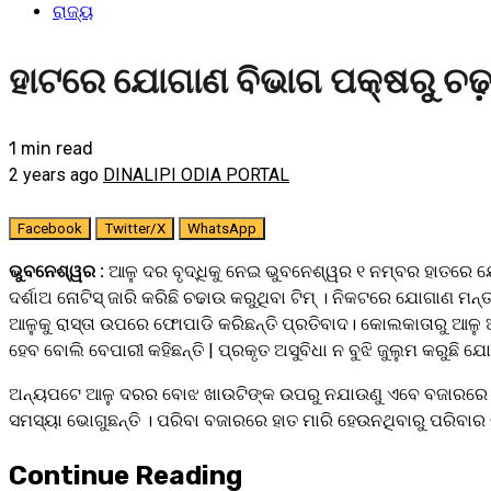
ରାଜ୍ୟ
ହାଟରେ ଯୋଗାଣ ବିଭାଗ ପକ୍ଷରୁ ଚଢ
1 min read
2 years ago
DINALIPI ODIA PORTAL
Facebook
Twitter/X
WhatsApp
ଭୁବନେଶ୍ୱର :
ଆଳୁ ଦର ବୃଦ୍ଧିକୁ ନେଇ ଭୁବନେଶ୍ୱର ୧ ନମ୍ବର ହାତରେ ଯ
ଦର୍ଶାଅ ନୋଟିସ୍ ଜାରି କରିଛି ଚଢାଉ କରୁଥିବା ଟିମ୍ । ନିକଟରେ ଯୋଗାଣ ମନ
ଆଳୁକୁ ରାସ୍ତା ଉପରେ ଫୋପାଡି କରିଛନ୍ତି ପ୍ରତିବାଦ। କୋଲକାତାରୁ ଆଳୁ ଆ
ହେବ ବୋଲି ବେପାରୀ କହିଛନ୍ତି | ପ୍ରକୃତ ଅସୁବିଧା ନ ବୁଝି ଜୁଲୁମ କରୁ
ଅନ୍ୟପଟେ ଆଳୁ ଦରର ବୋଝ ଖାଉଟିଙ୍କ ଉପରୁ ନଯାଉଣୁ ଏବେ ବଜାରରେ ହୁ ହୁ
ସମସ୍ୟା ଭୋଗୁଛନ୍ତି । ପରିବା ବଜାରରେ ହାତ ମାରି ହେଉନଥିବାରୁ ପରିବାର 
Continue Reading