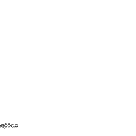
ଞ୍ଜିନିୟର