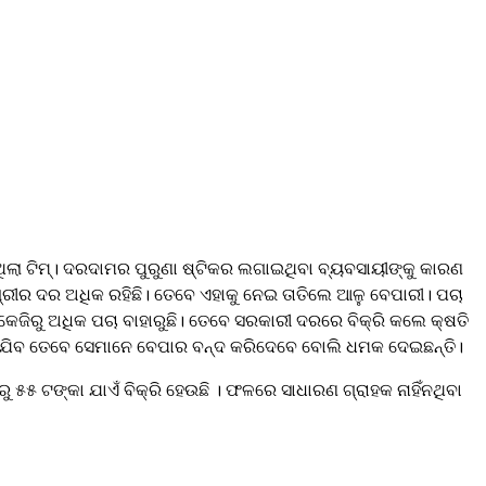
ଲା ଟିମ୍। ଦରଦାମର ପୁରୁଣା ଷ୍ଟିକର ଲଗାଇଥିବା ବ୍ୟବସାୟୀଙ୍କୁ କାରଣ
ାମଗ୍ରୀର ଦର ଅଧିକ ରହିଛି। ତେବେ ଏହାକୁ ନେଇ ତାତିଲେ ଆଳୁ ବେପାରୀ। ପଚା
କେଜିରୁ ଅଧିକ ପଚା ବାହାରୁଛି। ତେବେ ସରକାରୀ ଦରରେ ବିକ୍ରି କଲେ କ୍ଷତି
 କରାଯିବ ତେବେ ସେମାନେ ବେପାର ବନ୍ଦ କରିଦେବେ ବୋଲି ଧମକ ଦେଇଛନ୍ତି।
୫ ଟଙ୍କା ଯାଏଁ ବିକ୍ରି ହେଉଛି । ଫଳରେ ସାଧାରଣ ଗ୍ରାହକ ନାହିଁନଥିବା