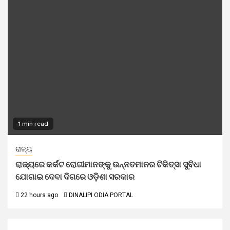
1 min read
ରାଜ୍ୟ
ରାଜ୍ୟରେ କର୍କଟ ରୋଗୀମାନଙ୍କୁ ଉନ୍ନତମାନର ଚିକିତ୍ସା ସୁବିଧା
ଯୋଗାଇ ଦେବା ଦିଗରେ ଓଡ଼ିଶା ସରକାର
22 hours ago
DINALIPI ODIA PORTAL