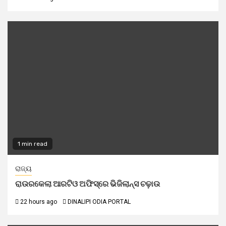
1 min read
ରାଜ୍ୟ
ରାଉରକେଲା ଆରଟିଓ ଅଫିସ୍‌ରେ ଭିଜିଲାନ୍ସ ଚଢ଼ାଉ
22 hours ago
DINALIPI ODIA PORTAL