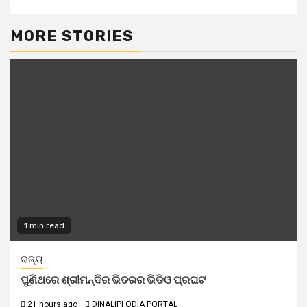
MORE STORIES
1 min read
ରାଜ୍ୟ
ପୁଣିଥରେ ଶ୍ରୀମନ୍ଦିର ଭିତରର ଭିଡିଓ ପ୍ରଘଟ
21 hours ago
DINALIPI ODIA PORTAL