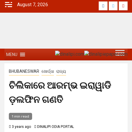
August 7, 2026
MENU
BHUBANESWAR
ଖୋର୍ଦ୍ଧା
ରାଜ୍ୟ
ଚିଲିକାରେ ଆରମ୍ଭ ଇରାୱାଡି
ଡ଼ଲଫିନ ଗଣତି
1 min read
3 years ago
DINALIPI ODIA PORTAL