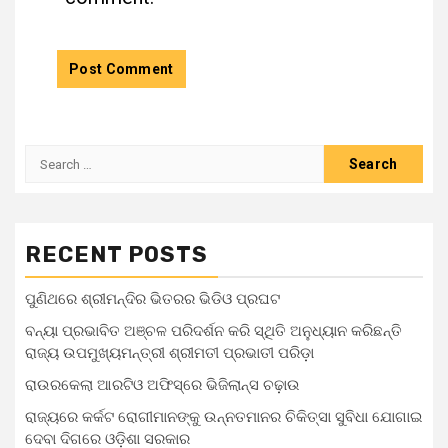
RECENT POSTS
ପୁଣିଥରେ ଶ୍ରୀମନ୍ଦିର ଭିତରର ଭିଡିଓ ପ୍ରଘଟ
ବନ୍ୟା ପ୍ରଭାବିତ ଅଞ୍ଚଳ ପରିଦର୍ଶନ କରି ସ୍ଥିତି ଅନୁଧ୍ୟାନ କରିଛନ୍ତି
ରାଜ୍ୟ ଉପମୁଖ୍ୟମନ୍ତ୍ରୀ ଶ୍ରୀମତୀ ପ୍ରଭାତୀ ପରିଡ଼ା
ରାଉରକେଲା ଆରଟିଓ ଅଫିସ୍‌ରେ ଭିଜିଲାନ୍ସ ଚଢ଼ାଉ
ରାଜ୍ୟରେ କର୍କଟ ରୋଗୀମାନଙ୍କୁ ଉନ୍ନତମାନର ଚିକିତ୍ସା ସୁବିଧା ଯୋଗାଇ
ଦେବା ଦିଗରେ ଓଡ଼ିଶା ସରକାର