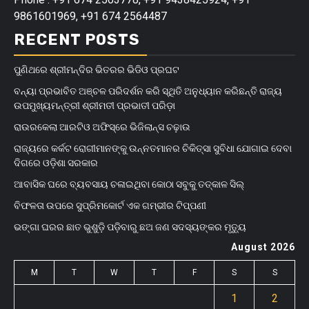
9861601969, +91 674 2564487
RECENT POSTS
ପୁଣିଥରେ ଶ୍ରୀମନ୍ଦିର ଭିତରର ଭିଡିଓ ପ୍ରଘଟ
ବନ୍ୟା ପ୍ରଭାବିତ ଅଞ୍ଚଳ ପରିଦର୍ଶନ କରି ସ୍ଥିତି ଅନୁଧ୍ୟାନ କରିଛନ୍ତି ରାଜ୍ୟ
ଉପମୁଖ୍ୟମନ୍ତ୍ରୀ ଶ୍ରୀମତୀ ପ୍ରଭାତୀ ପରିଡ଼ା
ରାଉରକେଲା ଆରଟିଓ ଅଫିସ୍‌ରେ ଭିଜିଲାନ୍ସ ଚଢ଼ାଉ
ରାଜ୍ୟରେ କର୍କଟ ରୋଗୀମାନଙ୍କୁ ଉନ୍ନତମାନର ଚିକିତ୍ସା ସୁବିଧା ଯୋଗାଇ ଦେବା
ଦିଗରେ ଓଡ଼ିଶା ସରକାର
ଆବାସିକ ଘରେ ବ୍ୟବସାୟ ଚଳାଇଥିବା କୋଠା ସବୁକୁ ତତ୍କାଳ ସିଲ୍‌
ବିଫଳତା ଉପରେ ସୁପ୍ରିମକୋର୍ଟ ଏକ ଗମ୍ଭୀର ଟିପ୍ପଣୀ
ଭଙ୍ଗା ଘରର ଛାତ ଭୁଶୁଡ଼ି ପଡ଼ିବାରୁ ଛଅ ଜଣ ସଦସ୍ୟଙ୍କର ମୃତ୍ୟୁ
August 2026
M
T
W
T
F
S
S
1
2