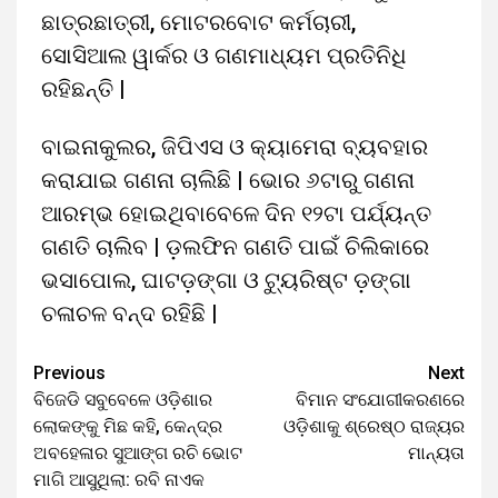
ଛାତ୍ରଛାତ୍ରୀ, ମୋଟରବୋଟ କର୍ମଚାରୀ,
ସୋସିଆଲ ୱାର୍କର ଓ ଗଣମାଧ୍ୟମ ପ୍ରତିନିଧି
ରହିଛନ୍ତି |
ବାଇନାକୁଲର, ଜିପିଏସ ଓ କ୍ୟାମେରା ବ୍ୟବହାର
କରାଯାଇ ଗଣନା ଚାଲିଛି | ଭୋର ୬ଟାରୁ ଗଣନା
ଆରମ୍ଭ ହୋଇଥିବାବେଳେ ଦିନ ୧୨ଟା ପର୍ଯ୍ୟନ୍ତ
ଗଣତି ଚାଲିବ | ଡ଼ଲଫିନ ଗଣତି ପାଇଁ ଚିଲିକାରେ
ଭସାପୋଲ, ଘାଟଡ଼ଙ୍ଗା ଓ ଟ୍ୟୁରିଷ୍ଟ ଡ଼ଙ୍ଗା
ଚଳାଚଳ ବନ୍ଦ ରହିଛି |
Previous
Next
ବିଜେଡି ସବୁବେଳେ ଓଡ଼ିଶାର
ବିମାନ ସଂଯୋଗୀକରଣରେ
ଲୋକଙ୍କୁ ମିଛ କହି, କେନ୍ଦ୍ର
ଓଡ଼ିଶାକୁ ଶ୍ରେଷ୍ଠ ରାଜ୍ୟର
ଅବହେଳାର ସୁଆଙ୍ଗ ରଚି ଭୋଟ
ମାନ୍ୟତା
ମାଗି ଆସୁଥିଲା: ରବି ନାଏକ