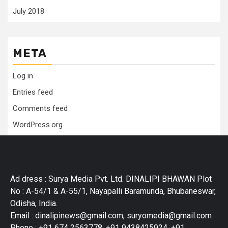
July 2018
META
Log in
Entries feed
Comments feed
WordPress.org
Ad dress : Surya Media Pvt. Ltd. DINALIPI BHAWAN Plot
No : A-54/1 & A-55/1, Nayapalli Baramunda, Bhubaneswar,
Odisha, India.
Email : dinalipinews@gmail.com, suryomedia@gmail.com
Phone : +91 674 2563778, +91 9438425924, +91