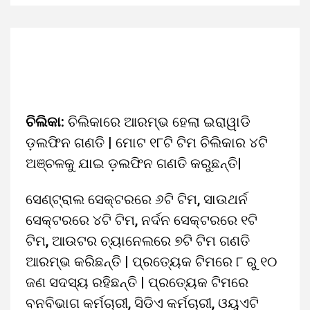
ଚିଲିକା:
ଚିଲିକାରେ ଆରମ୍ଭ ହେଲା ଇରାୱାଡି
ଡ଼ଲଫିନ ଗଣତି | ମୋଟ ୧୮ଟି ଟିମ ଚିଲିକାର ୪ଟି
ଅଞ୍ଚଳକୁ ଯାଇ ଡ଼ଲଫିନ ଗଣତି କରୁଛନ୍ତି|
ସେଣ୍ଟ୍ରାଲ ସେକ୍ଟରରେ ୬ଟି ଟିମ, ସାଉଥର୍ନ
ସେକ୍ଟରରେ ୪ଟି ଟିମ, ନର୍ଦନ ସେକ୍ଟରରେ ୧ଟି
ଟିମ, ଆଉଟର ଚ୍ୟାନେଲରେ ୭ଟି ଟିମ ଗଣତି
ଆରମ୍ଭ କରିଛନ୍ତି | ପ୍ରତ୍ୟେକ ଟିମରେ ୮ ରୁ ୧୦
ଜଣ ସଦସ୍ୟ ରହିଛନ୍ତି | ପ୍ରତ୍ୟେକ ଟିମରେ
ବନବିଭାଗ କର୍ମଚାରୀ, ସିଡିଏ କର୍ମଚାରୀ, ଓୟୁଏଟି